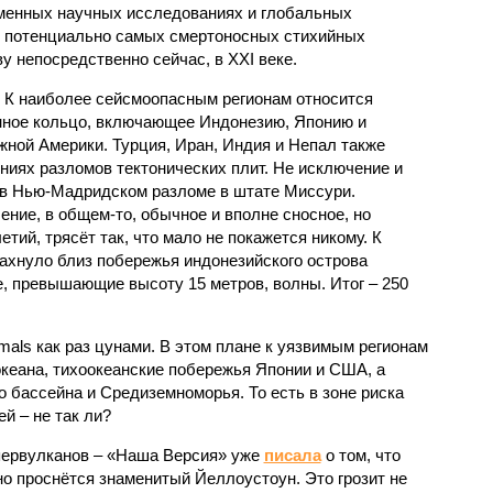
еменных научных исследованиях и глобальных
к потенциально самых смертоносных стихийных
 непосредственно сейчас, в XXI веке.
 К наиболее сейсмоопасным регионам относится
нное кольцо, включающее Индонезию, Японию и
ной Америки. Турция, Иран, Индия и Непал также
ниях разломов тектонических плит. Не исключение и
 в Нью-Мадридском разломе в штате Миссури.
ние, в общем-то, обычное и вполне сносное, но
етий, трясёт так, что мало не покажется никому. К
бахнуло близ побережья индонезийского острова
, превышающие высоту 15 метров, волны. Итог – 250
imals как раз цунами. В этом плане к уязвимым регионам
кеана, тихо­океанские побережья Японии и США, а
 бассейна и Средиземноморья. То есть в зоне риска
й – не так ли?
первулканов – «Наша Версия» уже
писала
о том, что
но проснётся знаменитый Йеллоустоун. Это грозит не