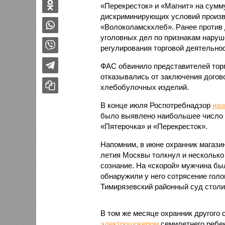
«Перекресток» и «Магнит» на сумму
дискриминирующих условий произ
«Волоколамскхлеб». Ранее против
уголовных дел по признакам наруш
регулирования торговой деятельно
ФАС обвинило представителей торго
отказывались от заключения догов
хлебобулочных изделий.
В конце июля Роспотребнадзор
наз
было выявлено наибольшее число 
«Пятерочка» и «Перекресток».
Напомним, в июне охранник магазин
летия Москвы толкнул и несколько 
сознание. На «скорой» мужчина бы
обнаружили у него сотрясение голо
Тимирязевский районный суд стол
В том же месяце охранник другого 
электрошокером
семилетнего ребен