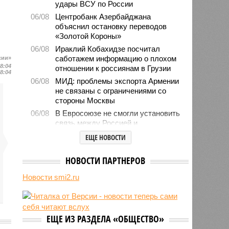
удары ВСУ по России
06/08
Центробанк Азербайджана
объяснил остановку переводов
«Золотой Короны»
06/08
Ираклий Кобахидзе посчитал
саботажем информацию о плохом
сии»
18:04
отношении к россиянам в Грузии
18:04
06/08
МИД: проблемы экспорта Армении
не связаны с ограничениями со
стороны Москвы
06/08
В Евросоюзе не смогли установить
связь между Россией и
миграционным кризисом в Сеуте
ЕЩЕ НОВОСТИ
06/08
Ямпольская объяснила причины
проблем с поступлением в
НОВОСТИ ПАРТНЕРОВ
ведущие вузы страны
Новости smi2.ru
06/08
Euractiv: закрытие границы с
Россией спровоцировало спад
экономики Финляндии
06/08
Минобрнауки осенью примет
ЕЩЕ ИЗ РАЗДЕЛА «ОБЩЕСТВО»
решение о правилах приёма на