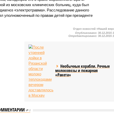
ной из московских клинических больниц, куда был
 диагноз «электротравма». Расследование данного
ял уполномоченный по правам детей при президенте
Отдел новостей «Нашей вер
Опубликовано:
30.12.2015 
Отредактировано:
30.12.2015 
Необычные корабли. Речные
молоковозы и пожарная
«Ракета»
ОММЕНТАРИИ
0
В «Пятерочке» и