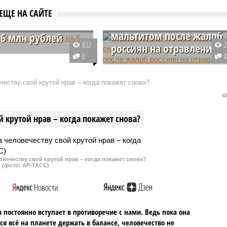
«Перекрестке» сняли с
ЕЩЕ НА САЙТЕ
продажи зефир с
трафовал Apple
мальтитом после жалоб
 6 млн рублей
832
россиян на отравления
д оштрафовал
0
 по двум протоколам за
После того, как покупатели
ду нетрадиционных
пожаловались в интернете на
еству свой крутой нрав – когда покажет снова?
ных отношений. В
симптомы отравления после
ости сумма штрафов
употребления в пищу зефира
а 6 млн рублей.
«Жизель», купленного в
 крутой нрав – когда покажет снова?
«Пятерочке» и «Перекрестке»,
продукт изъяли из продажи.
овечеству свой крутой нрав – когда покажет снова?
(фото: АР-ТАСС)
 постоянно вступает в противоречие с нами. Ведь пока она
ся всё на планете держать в балансе, человечество не