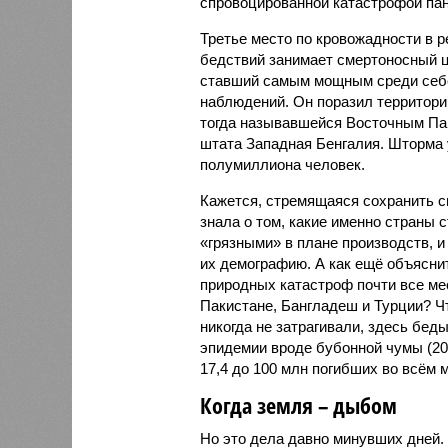
спровоцированной катастрофой па
Третье место по кровожадности в р
бедствий занимает смертоносный ц
ставший самым мощным среди себе
наблюдений. Он поразил территори
тогда называвшейся Восточным Пак
штата Западная Бенгалия. Шторма 
полумиллиона человек.
Кажется, стремящаяся сохранить с
знала о том, какие именно страны 
«грязными» в плане производств, 
их демографию. А как ещё объяснить
природных катастроф почти все ме
Пакистане, Бангладеш и Турции? Ч
никогда не затрагивали, здесь бе
эпидемии вроде бубонной чумы (200
17,4 до 100 млн погибших во всём м
Когда земля – дыбом
Но это дела давно минувших дней.