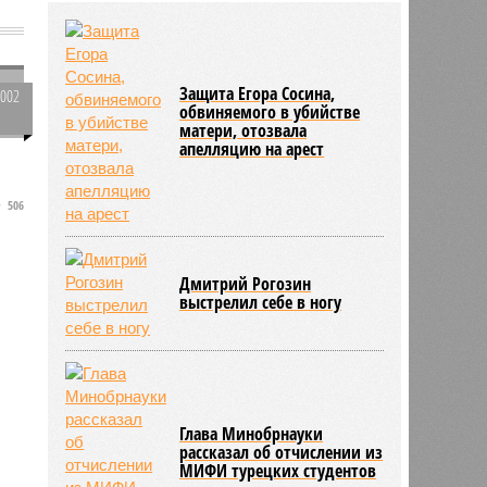
платные места в вузах
Защита Егора Сосина,
2002
обвиняемого в убийстве
0
матери, отозвала
апелляцию на арест
506
Дмитрий Рогозин
выстрелил себе в ногу
Глава Минобрнауки
рассказал об отчислении из
МИФИ турецких студентов