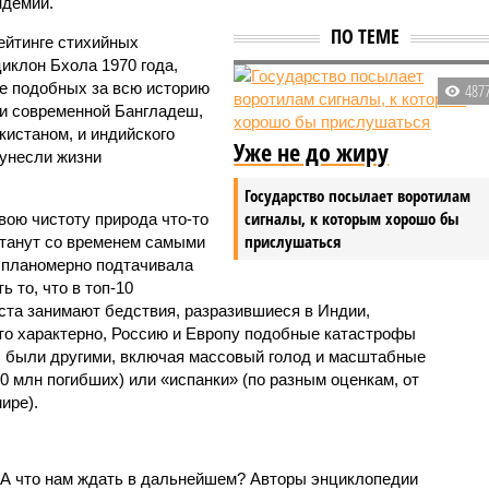
ндемии.
ПО ТЕМЕ
ейтинге стихийных
иклон Бхола 1970 года,
 подобных за всю историю
487
и современной Бангладеш,
истаном, и индийского
Уже не до жиру
унесли жизни
Государство посылает воротилам
сигналы, к которым хорошо бы
вою чистоту природа что-то
прислушаться
станут со временем самыми
и планомерно подтачивала
 то, что в топ-10
ста занимают бедствия, разразившиеся в Индии,
то характерно, Россию и Европу подобные катастрофы
ды были другими, включая массовый голод и масштабные
 млн погибших) или «испанки» (по разным оценкам, от
ире).
 А что нам ждать в дальнейшем? Авторы энциклопедии