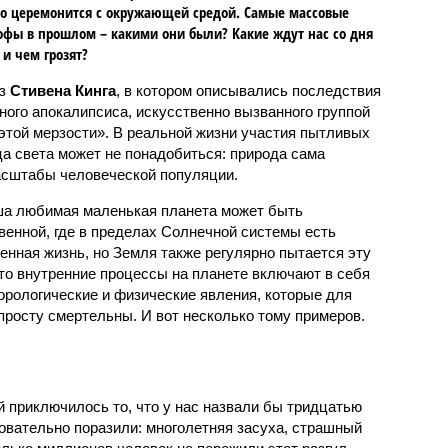
о церемонится с окружающей средой. Самые массовые
офы в прошлом – какими они были? Какие ждут нас со дня
 и чем грозят?
аз
Стивена Кинга
, в котором описывались последствия
ного апокалипсиса, искусственно вызванного группой
 этой мерзости». В реальной жизни участия пытливых
ца света может не понадобиться: природа сама
масштабы человеческой популяции.
ша любимая маленькая планета может быть
венной, где в пределах Солнечной системы есть
енная жизнь, но Земля также регулярно пытается эту
что внутренние процессы на планете включают в себя
орологические и физические явления, которые для
просту смертельны. И вот несколько тому примеров.
й приключилось то, что у нас назвали бы тридцатью
овательно поразили: многолетняя засуха, страшный