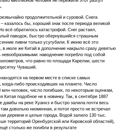
олько миллионов человек не пережили этот разгул
.
чрезвычайно продолжительной и суровой. Снега
 – казалось бы, хороший знак после периода великой
Но всё обратилось катастрофой. Снег растаял,
валый паводок, быстро обернувшийся страшным
енние ливни только усугубили. К июню всё это
, в июле же Китай в дополнение накрыло сразу девятью
 невообразимыми: наводнение погребло под собой
километров, что равно по площади Карелии, шести
десятку Чуваший.
 находятся на первом месте в списке самых
 когда-либо происходивших на планете. Число
3 млн человек, число погибших, по некоторым оценкам,
 Китая подобное не в новинку. Так, в сентябре 1887
е дамбы на реке Хуанхэ и быстро залила почти весь
 там довольно низменная, и потоп просто не встречал
жая деревни и целые города. Водой залило 130 тыс.
ьше территорий Оренбургской или Кировской областей),
 ещё столько же погибли в результате