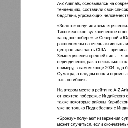
A-Z Animals, основываясь на совр
тенденциях, составили свой списо
бедствий, угрожающих человечеству
«Золото» получили землетрясения.
Тихоокеанское вулканическое огне
западное побережье Северной и Юж
расположены на очень активных ли
центральная часть США – причина
Землетрясения средней силы – явле
периодически, раз в несколько стол
примеру, в самом конце 2004 года 
Суматра, а следом пошли огромные
тыс. погибших.
На втором месте в рейтинге A-Z An
относятся: побережье Индийского о
также некоторые районы Карибского
уже не только Поднебесная с Индие
«Бронзу» получают извержения су
может случиться, если окончатель