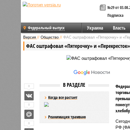
№29 от 03.08.
Подписка
Украина
Власть
Федеральный выпуск
Версия
//
Общество
//
ФАС оштрафовал «Пятерочку» и «Пер
ФАС оштрафовал «Пятерочку» и «Перекресток» 
В РАЗДЕЛЕ
Федера
0
торговы
Когда все растает
превыш
понесут
0
хлебоб
Реанимация трамваю
Сегодн
0
РФ (ФА