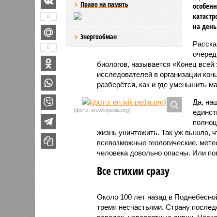
Право на память
особенн
катастр
0
на день
Энергообман
Расск
0
очеред
биологов, называется «Конец всей
исследователей в организации кон
разберётся, как и где уменьшить 
Да, на
(фото: en.wikipedia.org)
единст
полноц
жизнь уничтожить. Так уж вышло, 
всевозможные геологические, мете
человека довольно опасны. Или по
Все стихии сразу
Около 100 лет назад в Поднебесно
тремя несчастьями. Страну послед