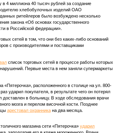
 в 4 миллиона 40 тысяч рублей за создание
водителю хлебобулочных изделий ОАО
 данных ритейлеров было возбуждено несколько
ения закона «Об основах государственного
сти в Российской федерации».
вых сетей в том, что они без каких-либо оснований
оров с производителями и поставщиками
вал
список торговых сетей в процессе работы которых
нарушений. Первые места в нем заняли супермаркеты
а «Пятерочка», расположенного в столице на ул. 800-
раз ударил покупателя, в результате чего он потерял
л доставлен в больницу. В ходе обследования врачи
вного мозга и перелом височной кости. Позднее
ицы
арестовал охранника
на два месяца.
столичного магазина сети «Пятерочка»
ударил
ка, заподозрив его в краже мороженного. Врачи