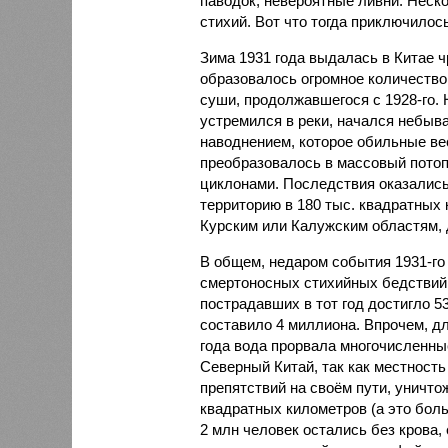
паводок, невероятные ливни. Неск
стихий. Вот что тогда приключилось
Зима 1931 года выдалась в Китае 
образовалось огромное количество
суши, продолжавшегося с 1928-го. 
устремился в реки, начался небы
наводнением, которое обильные вес
преобразовалось в массовый потоп
циклонами. Последствия оказались
территорию в 180 тыс. квадратных 
Курским или Калужским областям, 
В общем, недаром события 1931-го
смертоносных стихийных бедствий,
пострадавших в тот год достигло 5
составило 4 миллиона. Впрочем, для
года вода прорвала многочисленны
Северный Китай, так как местность
препятствий на своём пути, уничто
квадратных километров (а это бол
2 млн человек остались без крова,