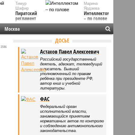
Тимур
Марина
Шафир
Ярдаева
Пиратский
Интеллектом
регламент
– по голове
Москва
ДОСЬЕ
2586
Астахов Павел Алексеевич
Российский государственный
деятель, адвокат, телеведущий
и писатель. Бывший
уполномоченный по правам
ребёнка при президенте РФ,
автор книг и учебной
литературы.
ФАС
Федеральный орган
исполнительной власти,
занимающийся принятием
нормативных актов по контролю
и соблюдению антимонопольного
законодательства.