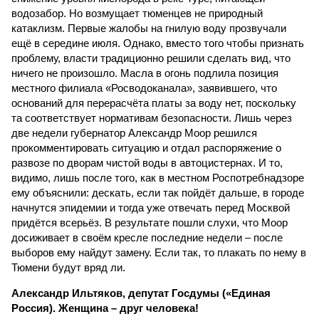
водозабор. Но возмущает тюменцев не природный
катаклизм. Первые жалобы на гнилую воду прозвучали
ещё в середине июля. Однако, вместо того чтобы признать
проблему, власти традиционно решили сделать вид, что
ничего не произошло. Масла в огонь подлила позиция
местного филиала «Росводоканала», заявившего, что
оснований для перерасчёта платы за воду нет, поскольку
та соответствует нормативам безопасности. Лишь через
две недели губернатор Александр Моор решился
прокомментировать ситуацию и отдал распоряжение о
развозе по дворам чистой воды в автоцистернах. И то,
видимо, лишь после того, как в местном Роспотребнадзоре
ему объяснили: дескать, если так пойдёт дальше, в городе
начнутся эпидемии и тогда уже отвечать перед Москвой
придётся всерьёз. В результате пошли слухи, что Моор
досиживает в своём кресле последние недели – после
выборов ему найдут замену. Если так, то плакать по нему в
Тюмени будут вряд ли.
Александр Ильтяков, депутат Госдумы («Единая
Россия). Женщина – друг человека!