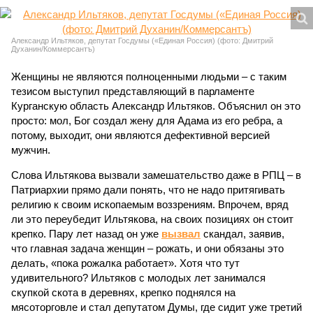
Александр Ильтяков, депутат Госдумы («Единая Россия) (фото: Дмитрий
Духанин/Коммерсантъ)
Женщины не являются полноценными людьми – с таким
тезисом выступил представляющий в парламенте
Курганскую область Александр Ильтяков. Объяснил он это
просто: мол, Бог создал жену для Адама из его ребра, а
потому, выходит, они являются дефективной версией
мужчин.
Слова Ильтякова вызвали замешательство даже в РПЦ – в
Патриархии прямо дали понять, что не надо притягивать
религию к своим ископаемым воззрениям. Впрочем, вряд
ли это переубедит Ильтякова, на своих позициях он стоит
крепко. Пару лет назад он уже
вызвал
скандал, заявив,
что главная задача женщин – рожать, и они обязаны это
делать, «пока рожалка работает». Хотя что тут
удивительного? Ильтяков с молодых лет занимался
скупкой скота в деревнях, крепко поднялся на
мясоторговле и стал депутатом Думы, где сидит уже третий