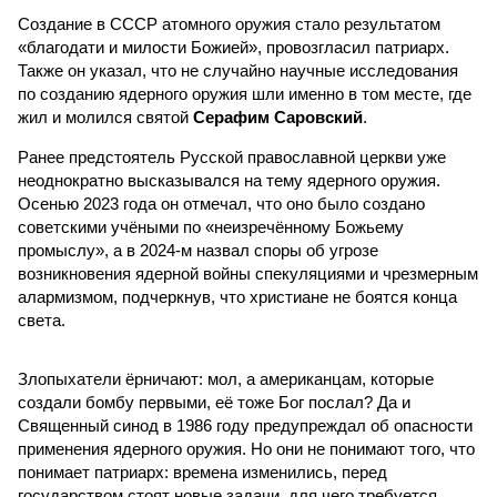
Создание в СССР атомного оружия стало результатом
«благодати и милости Божией», провозгласил патриарх.
Также он указал, что не случайно научные исследования
по созданию ядерного оружия шли именно в том месте, где
жил и молился святой
Серафим Саровский
.
Ранее предстоятель Русской православной церкви уже
неоднократно высказывался на тему ядерного оружия.
Осенью 2023 года он отмечал, что оно было создано
советскими учёными по «неизречённому Божьему
промыслу», а в 2024-м назвал споры об угрозе
возникновения ядерной войны спекуляциями и чрезмерным
алармизмом, подчеркнув, что христиане не боятся конца
света.
Злопыхатели ёрничают: мол, а американцам, которые
создали бомбу первыми, её тоже Бог послал? Да и
Священный синод в 1986 году предупреждал об опасности
применения ядерного оружия. Но они не понимают того, что
понимает патриарх: времена изменились, перед
государством стоят новые задачи, для чего требуется