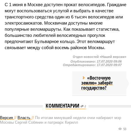
С 1 июня в Москве доступен прокат велосипедов. Граждане
могут воспользоваться услугой и выбрать в качестве
транспортного средства один из 6 тысяч велосипедов или
электросамокатов. Москвичам доступны многие
популярные веломаршруты. Как показывает статистика,
большинство любителей велосипедных прогулок
предпочитают Бульварное кольцо. Этот веломаршрут
связывает между собой восемь районов Москвы.
Отдел новостей «Нашей версии»
Опубликовано:
17.07.2020 09:06
Отредактировано:
17.07.2020 09:07
«Восточную
землю» заберёт
государство?
КОММЕНТАРИИ
0
Версия
//
Власть
//
По итогам минувшей недели очки набирают мэр
Москвы Сергей Собянин и патриарх Кирилл
53