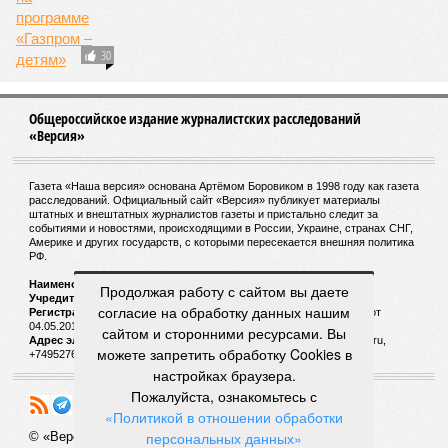
30
Общероссийское издание журналистских расследований
«Версия»
Газета «Наша версия» основана Артёмом Боровиком в 1998 году как газета
расследований. Официальный сайт «Версия» публикует материалы
штатных и внештатных журналистов газеты и пристально следит за
событиями и новостями, происходящими в России, Украине, странах СНГ,
Америке и других государств, с которыми пересекается внешняя политика
РФ.
Наименование:
Cетевое издание «Версия»
Продолжая работу с сайтом вы даете
Учредитель:
ООО «Версия»,
Главный редактор:
Горевой Р. Г.
согласие на обработку данных нашим
Регистрационный номер Роскомнадзора:
ЭЛ № ФС 77 - 72681 от
04.05.2018 г.
сайтом и сторонними ресурсами. Вы
Адрес электронной почты и телефон редакции:
versia@versia.ru,
можете запретить обработку Cookies в
+74952760348
настройках браузера.
Пожалуйста, ознакомьтесь с
«Политикой в отношении обработки
персональных данных»
© «Версия»
18+