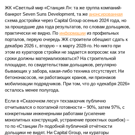
ЖК «Светлый мир «Станция Л»: та же группа компаний-
банкрот Seven Suns Development, та же
анонсированная
схема достройки через Capital Group осенью 2024 года, но
за прошедшие два года результатов, по словам дольщиков,
практически не видно. По
информации
из профильных
порталов, первую очередь ЖК строители обещают сдать к
декабрю 2026 г., вторую – к марту 2028-го. Но никто при
этом из кураторов стройки не задается вопросом: как эти
сроки должны материализоваться? На строительной
площадке, по свидетельствам дольщиков, регулярно
бывающих у забора, какая-либо техника отсутствует. Ни
бетононасосов, ни работающих кранов, ни признаков
мобилизации подрядчиков. При том, что до «декабря 2026»
осталось менее полугода.
Если в «Сказочном лесу» техзаказчик публично
отчитывался о поэтапной готовности – 90%, затем 97%, с
конкретными инженерными работами (усиление
монолитных конструкций, устранение проектных ошибок) –
то по «Станции Л» подобной публичной отчётности
дольщики не видят. Ни Capital Group, ни кураторы