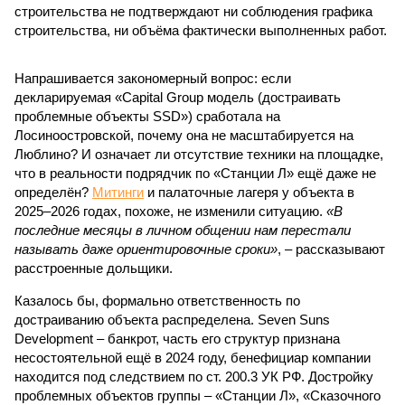
строительства не подтверждают ни соблюдения графика
строительства, ни объёма фактически выполненных работ.
Напрашивается закономерный вопрос: если
декларируемая «Capital Group модель (достраивать
проблемные объекты SSD») сработала на
Лосиноостровской, почему она не масштабируется на
Люблино? И означает ли отсутствие техники на площадке,
что в реальности подрядчик по «Станции Л» ещё даже не
определён?
Митинги
и палаточные лагеря у объекта в
2025–2026 годах, похоже, не изменили ситуацию.
«В
последние месяцы в личном общении нам перестали
называть даже ориентировочные сроки»
, – рассказывают
расстроенные дольщики.
Казалось бы, формально ответственность по
достраиванию объекта распределена. Seven Suns
Development – банкрот, часть его структур признана
несостоятельной ещё в 2024 году, бенефициар компании
находится под следствием по ст. 200.3 УК РФ. Достройку
проблемных объектов группы – «Станции Л», «Сказочного