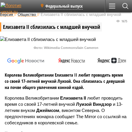
Федеральный выпуск
Версия
//
Общество
//
Елизавета II сблизилась с младшей внучкой
1675
Елизавета II сблизилась с младшей внучкой
Фото: Wikimedia Commons/Iain Cameron
Королева Великобритании Елизавета II любит проводить время
со своей 17-летней внучкой Луизой. Она сблизилась с девушкой
на почве общего увлечения конной ездой.
Королева Великобритании
Елизавета II
любит проводить
время со своей 17-летней внучкой
Луизой Виндзор
и 13-
летним внуком
Джеймсом
, виконтом Северна. О
предпочтениях монарха сообщает The Mirror со ссылкой на
собеседников в королевской семье.