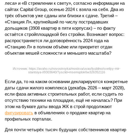
леса» и «В стремлении к свету», согласно информации на
сайтах Capital Group, осенью 2024 г. взяла на себя. Два из
трёх объектов уже сданы или близки к сдаче. Третий –
«Станция Л», крупнейший по числу пострадавших
дольщиков (3908 квартир в пяти корпусах) – по факту
остаётся стройплощадкой без стройки. Возникает вопрос:
распространяется ли договорённость 2024 года на
«Станцию Л» в полном объёме или приоритет отдан
объектам мешей сложности и меньшего масштаба?
Источник: https://avaho.ru/novostroyka/moskva/uvao/lyublino/svetlyy-mir-
stantsiya-l/9303640/?ysclid=msemqdok6w326352116
Если да, то на каком основании декларируются конкретные
даты сдачи жилого комплекса (декабрь 2026 – март 2028),
если фаза активных строительных работ, если судить по
отсутствию техники на площадке, ещё не началась? При
этом на бумаге даты ввода ЖК в строй продолжают
фигурировать
в объявлениях о продаже квартир на
профильных порталах.
Для почти четырёх тысяч будущих собственников квартир