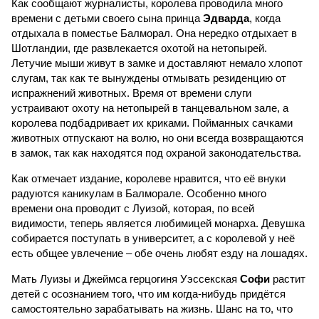
Как сообщают журналисты, королева проводила много
времени с детьми своего сына принца
Эдварда
, когда
отдыхала в поместье Балморал. Она нередко отдыхает в
Шотландии, где развлекается охотой на нетопырей.
Летучие мыши живут в замке и доставляют немало хлопот
слугам, так как те вынуждены отмывать резиденцию от
испражнений животных. Время от времени слуги
устраивают охоту на нетопырей в танцевальном зале, а
королева подбадривает их криками. Пойманных сачками
животных отпускают на волю, но они всегда возвращаются
в замок, так как находятся под охраной законодательства.
Как отмечает издание, королеве нравится, что её внуки
радуются каникулам в Балморале. Особенно много
времени она проводит с Луизой, которая, по всей
видимости, теперь является любимицей монарха. Девушка
собирается поступать в университет, а с королевой у неё
есть общее увлечение – обе очень любят езду на лошадях.
Мать Луизы и Джеймса герцогиня Уэссекская
Софи
растит
детей с осознанием того, что им когда-нибудь придётся
самостоятельно зарабатывать на жизнь. Шанс на то, что