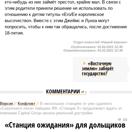
кто-нибудь из них займёт престол, крайне мал. В связи с
этим родители приняли решение не использовать по
отношению к детям титулы «Его/Ее королевское
высочество». Вместе с этим Джеймс и Луиза могут
попросить, чтобы к ним так обращались, после достижения
18-летия.
Отдел новостей «Нашей версии»
Опубликовано:
01.02.2021 12:38
Отредактировано:
01.02.2021 12:38
«Восточную
землю» заберёт
государство?
КОММЕНТАРИИ
0
Версия
//
Конфликт
//
В нескольких станциях от уже сданного
«Сказочного леса» пайщики ЖК «Станция Л» продолжают ждать от
компании Capital Group начала реальной достройки
332
«Станция ожидания» для дольщиков