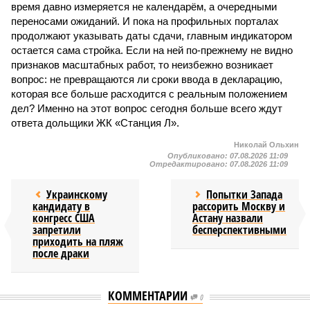
время давно измеряется не календарём, а очередными
переносами ожиданий. И пока на профильных порталах
продолжают указывать даты сдачи, главным индикатором
остается сама стройка. Если на ней по-прежнему не видно
признаков масштабных работ, то неизбежно возникает
вопрос: не превращаются ли сроки ввода в декларацию,
которая все больше расходится с реальным положением
дел? Именно на этот вопрос сегодня больше всего ждут
ответа дольщики ЖК «Станция Л».
Николай Ольхин
Опубликовано:
07.08.2026 11:09
Отредактировано:
07.08.2026 11:09
Украинскому
Попытки Запада
кандидату в
рассорить Москву и
конгресс США
Астану назвали
запретили
бесперспективными
приходить на пляж
после драки
КОММЕНТАРИИ
0