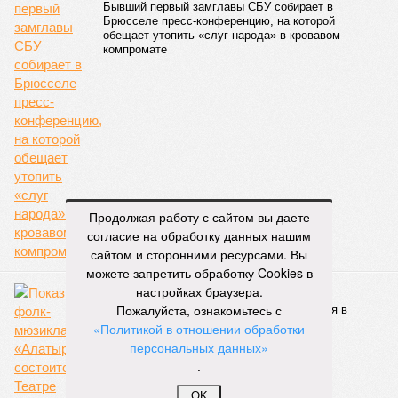
Бывший первый замглавы СБУ собирает в
Брюсселе пресс-конференцию, на которой
обещает утопить «слуг народа» в кровавом
компромате
Продолжая работу с сайтом вы даете
согласие на обработку данных нашим
сайтом и сторонними ресурсами. Вы
можете запретить обработку Cookies в
Потаенные «двери» сказаний
настройках браузера.
Пожалуйста, ознакомьтесь с
Показ фолк-мюзикла «Алатырь» состоится в
Театре Людмилы Рюминой 5 февраля
«Политикой в отношении обработки
персональных данных»
.
OK