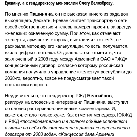
Еревану, а к гендиректору монополии Олегу Белозёрову.
По мнению
Пашиняна
, он не высказал ничего из ряда вон
выходящего. Дескать, Ереван считает транспортную сеть
своей собственностью и теперь намерен просить за аренду
«железки» означенную сумму. При этом, как отмечают
эксперты, армянская сторона, выставляя этот счёт, не
раскрыла методику его калькуляции, то есть, получается,
взяла цифры с потолка. Отдельно стоит отметить, что
заключённый в 2008 году между Арменией и ОАО «РЖД»
концессионный договор, согласно которому российская
компания получила в управление «железку» республики до
2038-го, вероятно, вовсе не предусматривает такой
постановки вопроса.
Неудивительно, что гендиректор РЖД
Белозёров
,
реагируя на словесные интервенции Пашиняна, выступил
со словно растерянно-обиженным комментарием. И,
кажется, стало только хуже. Как отметил менеджер, ЮКЖД
и РЖД
«последовательно и в полном объёме исполняют
взятые на себя обязательства в рамках концессионного
договора от 2008 года». «Концессия дала Армении