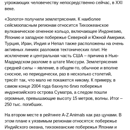
угрожающих человечеству непосредственно сейчас, в XXI
веке.
«Золото» получили землетрясения. К наиболее
сейсмоопасным регионам относится Тихоокеанское
вулканическое огненное кольцо, включающее Индонезию,
Японию и западное побережье Северной и Южной Америки.
Турция, Иран, Индия и Непал также расположены на очень
активных линиях разломов тектонических плит. Не
исключение и центральная часть США – причина в Нью-
Мадридском разломе в штате Миссури. Землетрясения
средней силы – явление, в общем-то, обычное и вполне
сносное, но периодически, раз в несколько столетий,
трясёт так, что мало не покажется никому. К примеру, в
самом конце 2004 года бахнуло близ побережья
индонезийского острова Суматра, а следом пошли
огромные, превышающие высоту 15 метров, волны. Итог –
250 тыс. погибших.
На втором месте в рейтинге A-Z Animals как раз цунами. В
этом плане к уязвимым регионам относятся: побережье
Индийского океана, тихо­океанские побережья Японии и