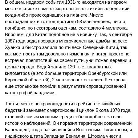
В общем, недаром события 1931-го находятся на первом
месте в списке самых смертоносных стихийных бедствий,
когда-либо происходивших на планете. Число
пострадавших в тот год достигло 53 млн человек, число
погибших, по некоторым оценкам, составило 4 миллиона.
Впрочем, для Китая подобное не в новинку. Так, в сентябре
1887 года вода прорвала многочисленные дамбы на реке
Хуанхэ и быстро залила почти весь Северный Китай, так
как местность там довольно низменная, и потоп просто не
встречал препятствий на своём пути, уничтожая деревни и
целые города. Водой залило 130 тыс. квадратных
километров (а это больше территорий Оренбургской или
Кировской областей), 2 млн человек остались без крова,
ещё столько же погибли в результате спровоцированной
катастрофой пандемии.
Третье место по кровожадности в рейтинге стихийных
бедствий занимает смертоносный циклон Бхола 1970 года,
ставший самым мощным среди себе подобных за всю
историю наблюдений. Он поразил территории современной
Бангладеш, тогда называвшейся Восточным Пакистаном, и
индийского штата Западная Бенгалия. Шторма унесли