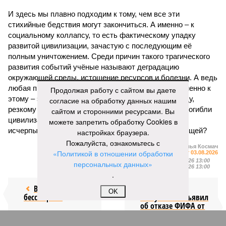
И здесь мы плавно подходим к тому, чем все эти
стихийные бедствия могут закончиться. А именно – к
социальному коллапсу, то есть фактическому упадку
развитой цивилизации, зачастую с последующим её
полным уничтожением. Среди причин такого трагического
развития событий учёные называют деградацию
окружающей среды, истощение ресурсов и болезни. А ведь
любая природная катастрофа непременно ведёт именно к
Продолжая работу с сайтом вы даете
этому – экономическому кризису, эпидемиям, голоду,
согласие на обработку данных нашим
резкому сокращению численности населения. Так погибли
сайтом и сторонними ресурсами. Вы
цивилизации шумеров, майя, кхмеров – список не
можете запретить обработку Cookies в
исчерпывающий. Какая цивилизация будет следующей?
настройках браузера.
Пожалуйста, ознакомьтесь с
Илья Космач
«Политикой в отношении обработки
Газета
«Наша версия» №29 от 03.08.2026
Опубликовано:
05.08.2026 13:00
персональных данных»
Отредактировано:
05.08.2026 13:00
.
Возраст
Инфантино
OK
бессмертия
отступил и объявил
об отказе ФИФА от
продажи доли прав
на чемпионат мира