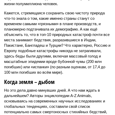
жизни полумиллиона человек.
Кажется, стремящаяся сохранить свою чистоту природа
что-то знала о том, какие именно страны станут со
временем самыми «грязными» в плане производств, и
планомерно подтачивала их демографию. А как ещё
объяснить то, что в топ-10 природных катастроф почти все
места занимают бедствия, разразившиеся в Индии,
Пакистане, Бангладеш и Турции? Что характерно, Россию и
Европу подобные катастрофы никогда не затрагивали,
здесь беды были другими, включая массовый голод и
масштабные эпидемии вроде бубонной чумы (200 млн
погибших) или «испанки» (по разным оценкам, от 17,4 до
100 млн погибших во всём мире).
Когда земля – дыбом
Но это дела давно минувших дней. А что нам ждать в
дальнейшем? Авторы энциклопедии A-Z Animals,
основываясь на современных научных исследованиях и
глобальных тенденциях, составили свой список
потенциально самых смертоносных стихийных бедствий,