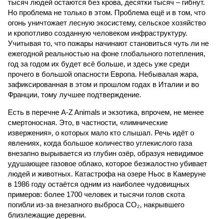
тысяч людей остаются без крова, десятки тысяч – гибнут.
Но проблема не только в этом. Проблема ещё и в том, что
огонь уничтожает лесную экосистему, сельское хозяйство
и кропотливо созданную человеком инфраструктуру.
Учитывая то, что пожары начинают становиться чуть ли не
ежегодной реальностью на фоне глобального потепления,
год за годом их будет всё больше, и здесь уже среди
прочего в большой опасности Европа. Небывалая жара,
зафиксированная в этом и прошлом годах в Италии и во
Франции, тому лучшее подтверждение.
Есть в перечне A-Z Animals и экзотика, впрочем, не менее
смертоносная. Это, в частности, «лимнические
извержения», о которых мало кто слышал. Речь идёт о
явлениях, когда большое количество углекислого газа
внезапно вырывается из глубин озёр, образуя невидимое
удушающее газовое облако, которое безжалостно убивает
людей и животных. Катастрофа на озере Ньос в Камеруне
в 1986 году остаётся одним из наиболее чудовищных
примеров: более 1700 человек и тысячи голов скота
погибли из-за внезапного выброса CO₂, накрывшего
близлежащие деревни.