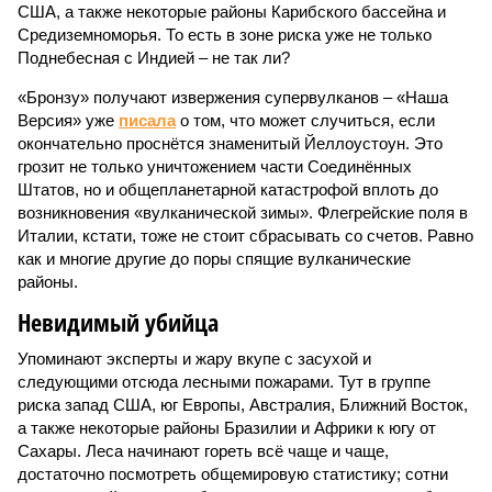
США, а также некоторые районы Карибского бассейна и
Средиземноморья. То есть в зоне риска уже не только
Поднебесная с Индией – не так ли?
«Бронзу» получают извержения супервулканов – «Наша
Версия» уже
писала
о том, что может случиться, если
окончательно проснётся знаменитый Йеллоустоун. Это
грозит не только уничтожением части Соединённых
Штатов, но и общепланетарной катастрофой вплоть до
возникновения «вулканической зимы». Флегрейские поля в
Италии, кстати, тоже не стоит сбрасывать со счетов. Равно
как и многие другие до поры спящие вулканические
районы.
Невидимый убийца
Упоминают эксперты и жару вкупе с засухой и
следующими отсюда лесными пожарами. Тут в группе
риска запад США, юг Европы, Австралия, Ближний Восток,
а также некоторые районы Бразилии и Африки к югу от
Сахары. Леса начинают гореть всё чаще и чаще,
достаточно посмотреть общемировую статистику; сотни