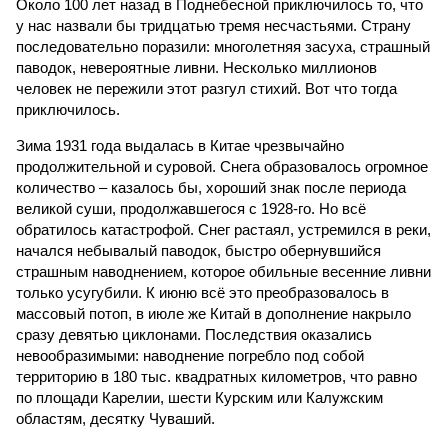
Около 100 лет назад в Поднебесной приключилось то, что
у нас назвали бы тридцатью тремя несчастьями. Страну
последовательно поразили: многолетняя засуха, страшный
паводок, невероятные ливни. Несколько миллионов
человек не пережили этот разгул стихий. Вот что тогда
приключилось.
Зима 1931 года выдалась в Китае чрезвычайно
продолжительной и суровой. Снега образовалось огромное
количество – казалось бы, хороший знак после периода
великой суши, продолжавшегося с 1928-го. Но всё
обратилось катастрофой. Снег растаял, устремился в реки,
начался небывалый паводок, быстро обернувшийся
страшным наводнением, которое обильные весенние ливни
только усугубили. К июню всё это преобразовалось в
массовый потоп, в июле же Китай в дополнение накрыло
сразу девятью циклонами. Последствия оказались
невообразимыми: наводнение погребло под собой
территорию в 180 тыс. квадратных километров, что равно
по площади Карелии, шести Курским или Калужским
областям, десятку Чуваший.