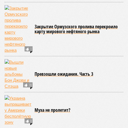
Закрытие Ормузского пролива перекроило
карту мирового нефтяного рынка
1
Превзошли ожидания. Часть 3
39
Муха не пролетит?
8