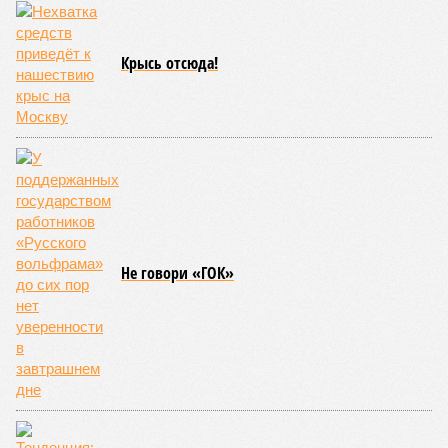
Крысь отсюда!
Не говори «ГОК»