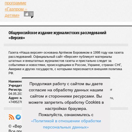
30
Общероссийское издание журналистских расследований
«Версия»
Газета «Наша версия» основана Артёмом Боровиком в 1998 году как газета
расследований. Официальный сайт «Версия» публикует материалы
штатных и внештатных журналистов газеты и пристально следит за
событиями и новостями, происходящими в России, Украине, странах СНГ,
Америке и других государств, с которыми пересекается внешняя политика
РФ.
Наименование:
Cетевое издание «Версия»
Продолжая работу с сайтом вы даете
Учредитель:
ООО «Версия»,
Главный редактор:
Горевой Р. Г.
согласие на обработку данных нашим
Регистрационный номер Роскомнадзора:
ЭЛ № ФС 77 - 72681 от
04.05.2018 г.
сайтом и сторонними ресурсами. Вы
Адрес электронной почты и телефон редакции:
versia@versia.ru,
можете запретить обработку Cookies в
+74952760348
настройках браузера.
Пожалуйста, ознакомьтесь с
«Политикой в отношении обработки
персональных данных»
© «Версия»
18+
Все права защищены