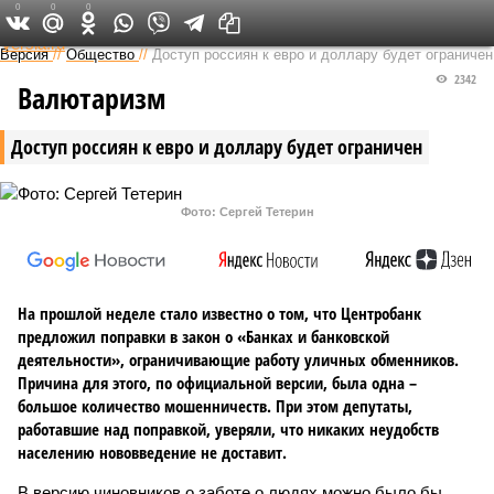
0
0
0
Федеральный выпуск
Версия
//
Общество
//
Доступ россиян к евро и доллару будет ограничен
2342
Валютаризм
Доступ россиян к евро и доллару будет ограничен
Фото: Сергей Тетерин
На прошлой неделе стало известно о том, что Центробанк
предложил поправки в закон о «Банках и банковской
деятельности», ограничивающие работу уличных обменников.
Причина для этого, по официальной версии, была одна –
большое количество мошенничеств. При этом депутаты,
работавшие над поправкой, уверяли, что никаких неудобств
населению нововведение не доставит.
В версию чиновников о заботе о людях можно было бы