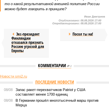
то о какой результативной внешней политике России
можно будет говорить в принципе?
Иван Дмитриев
Опубликовано:
08.08.2026 17:00
Отредактировано:
08.08.2026 17:00
Экс-президент
Посол ты на!
Финляндии
отказался признать
Россию угрозой для
Европы
КОММЕНТАРИИ
0
Новости smi2.ru
Версия
//
Конфликт
//
В нескольких станциях от уже сданного
«Сказочного леса» пайщики ЖК «Станция Л» продолжают ждать от
компании Capital Group начала реальной достройки
540
«Станция ожидания» для дольщиков
В нескольких станциях от уже сданного «Сказочного