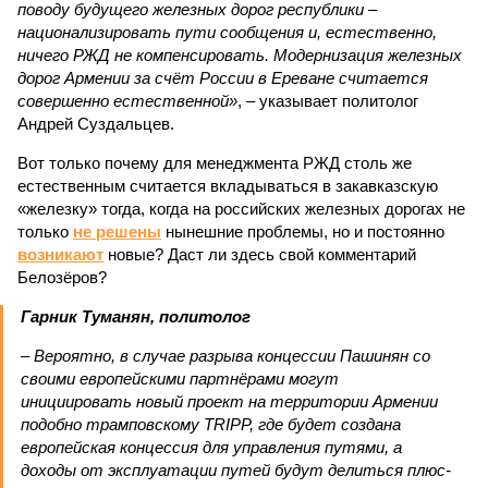
поводу будущего железных дорог рес­публики –
национализировать пути сообщения и, естественно,
ничего РЖД не компенсировать. Модернизация железных
дорог Армении за счёт России в Ереване считается
совершенно естественной»
, – указывает политолог
Андрей Суздальцев.
Вот только почему для менеджмента РЖД столь же
естественным считается вкладываться в закавказскую
«железку» тогда, когда на российских железных дорогах не
только
не решены
нынешние проблемы, но и постоянно
возникают
новые? Даст ли здесь свой комментарий
Белозёров?
Гарник Туманян, политолог
– Вероятно, в случае разрыва концессии Пашинян со
своими европейскими партнёрами могут
инициировать новый проект на территории Армении
подобно трамповскому TRIPP, где будет создана
европейская концессия для управления путями, а
доходы от эксплуатации путей будут делиться плюс-