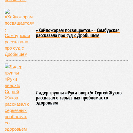
ЖК «Светлый мир «Станция Л»: та же группа компаний-
банкрот Seven Suns Development, та же
анонсированная
схема достройки через Capital Group осенью 2024 года, но
за прошедшие два года результатов, по словам дольщиков,
практически не видно. По
информации
из профильных
порталов, первую очередь ЖК строители обещают сдать к
декабрю 2026 г., вторую – к марту 2028-го. Но никто при
этом из кураторов стройки не задается вопросом: как эти
сроки должны материализоваться? На строительной
площадке, по свидетельствам дольщиков, регулярно
бывающих у забора, какая-либо техника отсутствует. Ни
бетононасосов, ни работающих кранов, ни признаков
мобилизации подрядчиков. При том, что до «декабря 2026»
осталось менее полугода.
Если в «Сказочном лесу» техзаказчик публично
отчитывался о поэтапной готовности – 90%, затем 97%, с
конкретными инженерными работами (усиление
монолитных конструкций, устранение проектных ошибок) –
то по «Станции Л» подобной публичной отчётности
дольщики не видят. Ни Capital Group, ни кураторы
строительства не подтверждают ни соблюдения графика