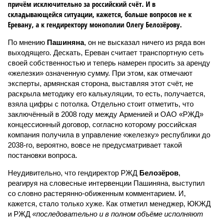
причём исключительно за российский счёт. И в
складывающейся ситуации, кажется, больше вопросов не к
Еревану, а к гендиректору монополии Олегу Белозёрову.
По мнению
Пашиняна
, он не высказал ничего из ряда вон
выходящего. Дескать, Ереван считает транспортную сеть
своей собственностью и теперь намерен просить за аренду
«железки» означенную сумму. При этом, как отмечают
эксперты, армянская сторона, выставляя этот счёт, не
раскрыла методику его калькуляции, то есть, получается,
взяла цифры с потолка. Отдельно стоит отметить, что
заключённый в 2008 году между Арменией и ОАО «РЖД»
концессионный договор, согласно которому российская
компания получила в управление «железку» республики до
2038-го, вероятно, вовсе не предусматривает такой
постановки вопроса.
Неудивительно, что гендиректор РЖД
Белозёров
,
реагируя на словесные интервенции Пашиняна, выступил
со словно растерянно-обиженным комментарием. И,
кажется, стало только хуже. Как отметил менеджер, ЮКЖД
и РЖД
«последовательно и в полном объёме исполняют