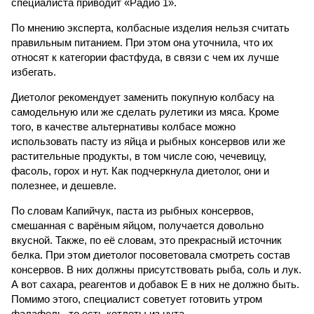
специалиста приводит «Радио 1».
По мнению эксперта, колбасные изделия нельзя считать
правильным питанием. При этом она уточнила, что их
относят к категории фастфуда, в связи с чем их лучше
избегать.
Диетолог рекомендует заменить покупную колбасу на
самодельную или же сделать рулетики из мяса. Кроме
того, в качестве альтернативы колбасе можно
использовать пасту из яйца и рыбных консервов или же
растительные продукты, в том числе сою, чечевицу,
фасоль, горох и нут. Как подчеркнула диетолог, они и
полезнее, и дешевле.
По словам Капийчук, паста из рыбных консервов,
смешанная с варёным яйцом, получается довольно
вкусной. Также, по её словам, это прекрасный источник
белка. При этом диетолог посоветовала смотреть состав
консервов. В них должны присутствовать рыба, соль и лук.
А вот сахара, реагентов и добавок Е в них не должно быть.
Помимо этого, специалист советует готовить утром
фалафель, то есть котлеты из нута.