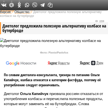
0
0
0
Федеральный выпуск
Версия
//
Общество
//
Диетолог предложила полезную альтернативу
колбасе на бутерброде
2259
Диетолог предложила полезную альтернативу колбасе на
бутерброде
Фото: Pixnio/Pavlofox
По словам диетолога-консультанта, тренера по питанию Ольги
Капийчук, колбаса относится к категории фастфуда, поэтому её
употребление следует ограничивать.
Диетолог
Ольга Капийчук
призвала россиян отказаться от
употребления колбасы и перечислила полезные продукты,
которые могут заменить её на бутербродах. Слова