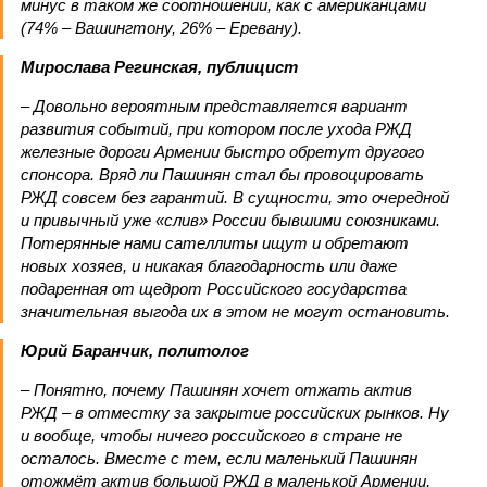
минус в таком же соотношении, как с американцами
(74% – Вашингтону, 26% – Еревану).
Мирослава Регинская, публицист
– Довольно вероятным представляется вариант
развития событий, при котором после ухода РЖД
железные дороги Армении быстро обретут другого
спонсора. Вряд ли Пашинян стал бы провоцировать
РЖД совсем без гарантий. В сущности, это очередной
и привычный уже «слив» России бывшими союзниками.
Потерянные нами сателлиты ищут и обретают
новых хозяев, и никакая благодарность или даже
подаренная от щедрот Российского государства
значительная выгода их в этом не могут остановить.
Юрий Баранчик, политолог
– Понятно, почему Пашинян хочет отжать актив
РЖД – в отместку за закрытие российских рынков. Ну
и вообще, чтобы ничего российского в стране не
осталось. Вместе с тем, если маленький Пашинян
отожмёт актив большой РЖД в маленькой Армении,