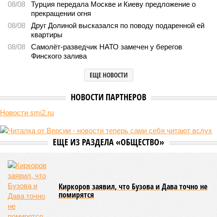
леса» пайщики ЖК «Станция Л» продолжают ждать от
компании Capital Group начала реальной достройки
В нескольких станциях от уже сданного «Сказочного леса» пайщики ЖК
«Станция Л» продолжают ждать от компании Capital Group начала
реальной достройки (изображение сгенерировано ИИ)
Пока в Ярославском районе СВАО дольщики «Сказочного леса»
уже получают ключи – в мае 2026 года были получены
заключение о соответствии проектной документации и
разрешение на ввод жилищного комплекса в эксплуатацию –
совсем недалеко, в паре станций метро южнее, на Люблинской
улице, картина, можно сказать, прямо противоположная.
Сюжет:
Недвижимость