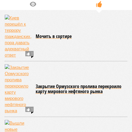
Мочить в сортире
1
Закрытие Ормузского пролива перекроило
карту мирового нефтяного рынка
1