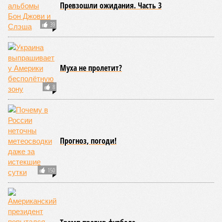
Превзошли ожидания. Часть 3
39
Муха не пролетит?
8
Прогноз, погоди!
150