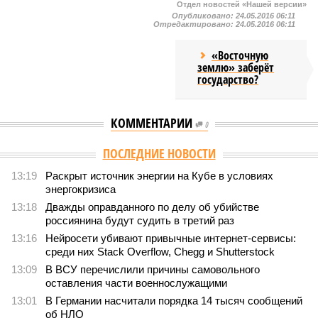
Отдел новостей «Нашей версии»
Опубликовано:
24.05.2016 06:11
Отредактировано:
24.05.2016 06:11
«Восточную
землю» заберёт
государство?
КОММЕНТАРИИ
0
ПОСЛЕДНИЕ НОВОСТИ
13:19
Раскрыт источник энергии на Кубе в условиях
энергокризиса
13:18
Дважды оправданного по делу об убийстве
россиянина будут судить в третий раз
13:16
Нейросети убивают привычные интернет-сервисы:
среди них Stack Overflow, Chegg и Shutterstock
13:09
В ВСУ перечислили причины самовольного
оставления части военнослужащими
13:01
В Германии насчитали порядка 14 тысяч сообщений
об НЛО