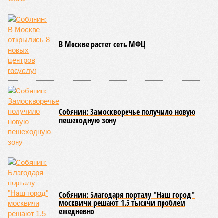
то по «Станции Л» подобной публичной отчётности
дольщики не видят. Ни Capital Group, ни кураторы
строительства не подтверждают ни соблюдения графика
строительства, ни объёма фактически выполненных работ.
Напрашивается закономерный вопрос: если
декларируемая «Capital Group модель (достраивать
проблемные объекты SSD») сработала на
Лосиноостровской, почему она не масштабируется на
Люблино? И означает ли отсутствие техники на площадке,
что в реальности подрядчик по «Станции Л» ещё даже не
определён?
Митинги
и палаточные лагеря у объекта в
2025–2026 годах, похоже, не изменили ситуацию.
«В
последние месяцы в личном общении нам перестали
называть даже ориентировочные сроки»
, – рассказывают
расстроенные дольщики.
Казалось бы, формально ответственность по
достраиванию объекта распределена. Seven Suns
Development – банкрот, часть его структур признана
несостоятельной ещё в 2024 году, бенефициар компании