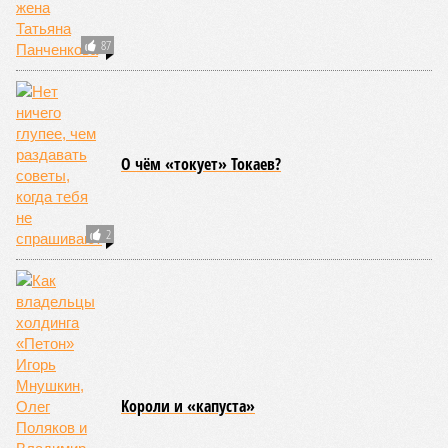
Все стихии сразу
Около 100 лет назад в Поднебесной приключилось то, что
у нас назвали бы тридцатью тремя несчастьями. Страну
последовательно поразили: многолетняя засуха, страшный
паводок, невероятные ливни. Несколько миллионов
человек не пережили этот разгул стихий. Вот что тогда
приключилось.
Зима 1931 года выдалась в Китае чрезвычайно
продолжительной и суровой. Снега образовалось огромное
количество – казалось бы, хороший знак после периода
великой суши, продолжавшегося с 1928-го. Но всё
обратилось катастрофой. Снег растаял, устремился в реки,
начался небывалый паводок, быстро обернувшийся
страшным наводнением, которое обильные весенние ливни
только усугубили. К июню всё это преобразовалось в
массовый потоп, в июле же Китай в дополнение накрыло
сразу девятью циклонами. Последствия оказались
невообразимыми: наводнение погребло под собой
территорию в 180 тыс. квадратных километров, что равно