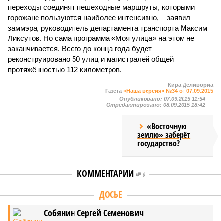
переходы соединят пешеходные маршруты, которыми
горожане пользуются наиболее интенсивно, – заявил
заммэра, руководитель департамента транспорта Максим
Ликсутов. Но сама программа «Моя улица» на этом не
заканчивается. Всего до конца года будет
реконструировано 50 улиц и магистралей общей
протяжённостью 112 километров.
Кира Деливориа
Газета
«Наша версия» №34 от 07.09.2015
Опубликовано:
07.09.2015 11:54
Отредактировано:
08.09.2015 18:42
«Восточную
землю» заберёт
государство?
КОММЕНТАРИИ
0
Версия
//
Конфликт
//
В нескольких станциях от уже сданного
«Сказочного леса» пайщики ЖК «Станция Л» продолжают ждать от
компании Capital Group начала реальной достройки
316