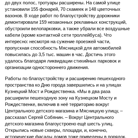
до двух полос, тротуары расширены. На самой улице
установили 155 фонарей, 70 скамеек и 148 цветочных
вазонов. В ходе работ по благоустройству дорожники
демонтировали 159 незаконных рекламных конструкций,
обустроили велопарковки, а также убрали все воздушные
кабели (кроме контактной сети троллейбуса). Что
интересно: несмотря на сужение проезжей части,
пропускная способность Мясницкой для автомобилей
повысилась до 3,5 тыс. машин в час. Достичь этого
удалось благодаря ликвидации стихийных парковок и
организации одностороннего движения.
Работы по благоустройству и расширению пешеходного
пространства ко Дню города завершились и на улицах
Кузнецкий Мост и Рождественка. «Мы в два раза
расширили пешеходную зону на Кузнецком Мосту и
Рождественке, включив в неё территорию вокруг
Центрального детского магазина и Мясницкую улицу, –
рассказал Сергей Собянин. – Вокруг Центрального
детского магазина благоустроено ещё шесть улиц.
Открылись новые скверы, площади, и, конечно,
исторические фасады домов тоже приведены в порядок,