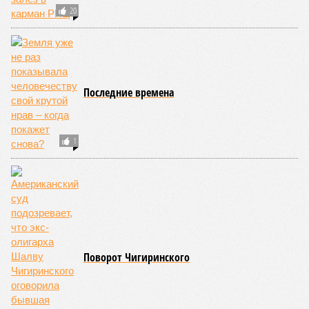
массовые катастрофы в прошлом – какими они были? Какие
ждут нас со дня на день и чем грозят?
Рассказ
Стивена Кинга
, в котором описывались
последствия очередного апокалипсиса, искусственно
вызванного группой биологов, называется «Конец всей
этой мерзости». В реальной жизни участия пытливых
исследователей в организации конца света может не
понадобиться: природа сама разберётся, как и где
уменьшить масштабы человеческой популяции.
(фото: en.wikipedia.org)
Да, наша любимая маленькая планета может быть
единственной, где в пределах Солнечной системы есть
полноценная жизнь, но Земля также регулярно пытается
эту жизнь уничтожить. Так уж вышло, что внутренние
процессы на планете включают в себя всевозможные
геологические, метеорологические и физические явления,
которые для человека довольно опасны. Или попросту
смертельны. И вот несколько тому примеров.