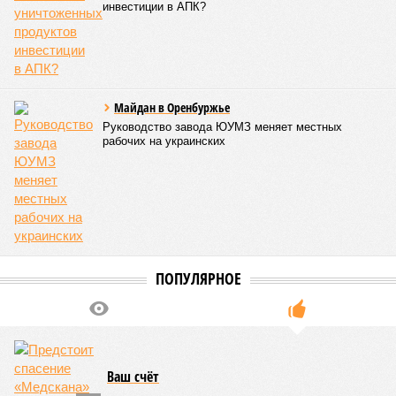
Для почти четырёх тысяч будущих собственников квартир
время давно измеряется не календарём, а очередными
переносами ожиданий. И пока на профильных порталах
продолжают указывать даты сдачи, главным индикатором
остается сама стройка. Если на ней по-прежнему не видно
признаков масштабных работ, то неизбежно возникает
вопрос: не превращаются ли сроки ввода в декларацию,
которая все больше расходится с реальным положением
дел? Именно на этот вопрос сегодня больше всего ждут
ответа дольщики ЖК «Станция Л».
Николай Ольхин
Опубликовано:
07.08.2026 11:09
Отредактировано:
07.08.2026 11:09
Украинскому
Попытки Запада
кандидату в
рассорить Москву и
конгресс США
Астану назвали
запретили
бесперспективными
приходить на пляж
после драки