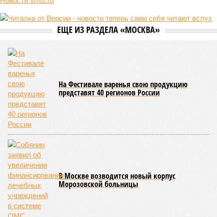
Сюжет:
Недвижимость
ЖК «Светлый мир «Станция Л»: та же группа компаний-
банкрот Seven Suns Development, та же
анонсированная
схема достройки через Capital Group осенью 2024 года, но
за прошедшие два года результатов, по словам дольщиков,
практически не видно. По
информации
из профильных
порталов, первую очередь ЖК строители обещают сдать к
декабрю 2026 г., вторую – к марту 2028-го. Но никто при
этом из кураторов стройки не задается вопросом: как эти
сроки должны материализоваться? На строительной
площадке, по свидетельствам дольщиков, регулярно
бывающих у забора, какая-либо техника отсутствует. Ни
бетононасосов, ни работающих кранов, ни признаков
мобилизации подрядчиков. При том, что до «декабря 2026»
осталось менее полугода.
Если в «Сказочном лесу» техзаказчик публично
отчитывался о поэтапной готовности – 90%, затем 97%, с
конкретными инженерными работами (усиление
монолитных конструкций, устранение проектных ошибок) –