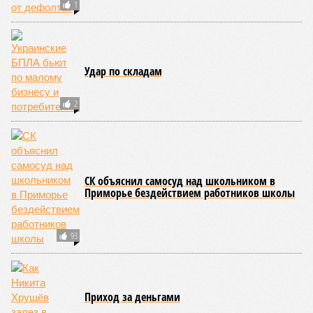
КОММЕНТАРИИ
0
Новости smi2.ru
Версия
//
Общество
//
Земля уже не раз показывала человечеству свой
крутой нрав – когда покажет снова?
737
Последние времена
Земля уже не раз показывала человечеству свой крутой
нрав – когда покажет снова?
Земля уже не раз показывала человечеству свой крутой нрав – когда
покажет снова? (фото: АР-ТАСС)
Природа постоянно вступает в противоречие с нами. Ведь пока
она стремится всё на планете держать в балансе, человечество
не особенно церемонится с окружающей средой. Самые