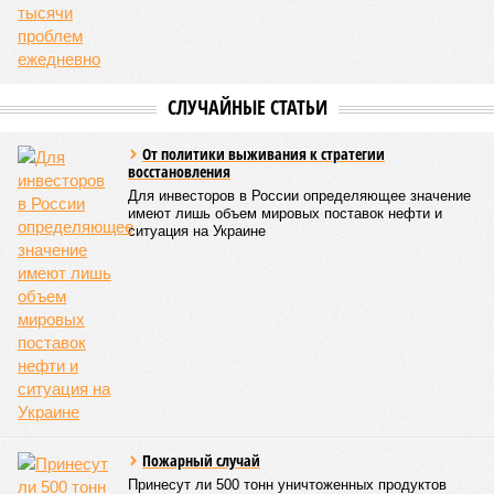
находится под следствием по ст. 200.3 УК РФ. Достройку
проблемных объектов группы – «Станции Л», «Сказочного
леса» и «В стремлении к свету», согласно информации на
сайтах Capital Group, осенью 2024 г. взяла на себя. Два из
трёх объектов уже сданы или близки к сдаче. Третий –
«Станция Л», крупнейший по числу пострадавших
дольщиков (3908 квартир в пяти корпусах) – по факту
остаётся стройплощадкой без стройки. Возникает вопрос:
распространяется ли договорённость 2024 года на
«Станцию Л» в полном объёме или приоритет отдан
объектам мешей сложности и меньшего масштаба?
Источник: https://avaho.ru/novostroyka/moskva/uvao/lyublino/svetlyy-mir-
stantsiya-l/9303640/?ysclid=msemqdok6w326352116
Если да, то на каком основании декларируются конкретные
даты сдачи жилого комплекса (декабрь 2026 – март 2028),
если фаза активных строительных работ, если судить по
отсутствию техники на площадке, ещё не началась? При
этом на бумаге даты ввода ЖК в строй продолжают
фигурировать
в объявлениях о продаже квартир на
профильных порталах.