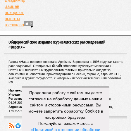
по площади Карелии, шести Курским или Калужским
областям, десятку Чуваший.
В общем, недаром события 1931-го находятся на первом
месте в списке самых смертоносных стихийных бедствий,
когда-либо происходивших на планете. Число
пострадавших в тот год достигло 53 млн человек, число
погибших, по некоторым оценкам, составило 4 миллиона.
Впрочем, для Китая подобное не в новинку. Так, в сентябре
1887 года вода прорвала многочисленные дамбы на реке
Хуанхэ и быстро залила почти весь Северный Китай, так
как местность там довольно низменная, и потоп просто не
встречал препятствий на своём пути, уничтожая деревни и
целые города. Водой залило 130 тыс. квадратных
километров (а это больше территорий Оренбургской или
Продолжая работу с сайтом вы даете
Кировской областей), 2 млн человек остались без крова,
согласие на обработку данных нашим
ещё столько же погибли в результате спровоцированной
сайтом и сторонними ресурсами. Вы
катастрофой пандемии.
можете запретить обработку Cookies в
Третье место по кровожадности в рейтинге стихийных
настройках браузера.
бедствий занимает смертоносный циклон Бхола 1970 года,
Пожалуйста, ознакомьтесь с
ставший самым мощным среди себе подобных за всю
«Политикой в отношении обработки