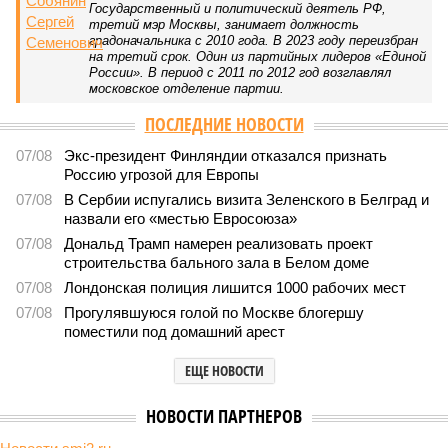
«Станция ожидания» для дольщиков
В нескольких станциях от уже сданного «Сказочного
леса» пайщики ЖК «Станция Л» продолжают ждать от
компании Capital Group начала реальной достройки
В нескольких станциях от уже сданного «Сказочного леса» пайщики ЖК
«Станция Л» продолжают ждать от компании Capital Group начала
реальной достройки (изображение сгенерировано ИИ)
Пока в Ярославском районе СВАО дольщики «Сказочного леса»
уже получают ключи – в мае 2026 года были получены
заключение о соответствии проектной документации и
разрешение на ввод жилищного комплекса в эксплуатацию –
совсем недалеко, в паре станций метро южнее, на Люблинской
улице, картина, можно сказать, прямо противоположная.