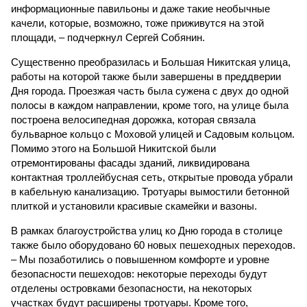
информационные павильоны и даже такие необычные
качели, которые, возможно, тоже приживутся на этой
площади, – подчеркнул Сергей Собянин.
Существенно преобразилась и Большая Никитская улица,
работы на которой также были завершены в преддверии
Дня города. Проезжая часть была сужена с двух до одной
полосы в каждом направлении, кроме того, на улице была
построена велосипедная дорожка, которая связала
бульварное кольцо с Моховой улицей и Садовым кольцом.
Помимо этого на Большой Никитской были
отремонтированы фасады зданий, ликвидирована
контактная троллейбусная сеть, открытые провода убрали
в кабельную канализацию. Тротуары вымостили бетонной
плиткой и установили красивые скамейки и вазоны.
В рамках благоустройства улиц ко Дню города в столице
также было оборудовано 60 новых пешеходных переходов.
– Мы позаботились о повышенном комфорте и уровне
безопасности пешеходов: некоторые переходы будут
отделены островками безопасности, на некоторых
участках будут расширены тротуары. Кроме того,