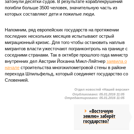
затонули десятки судов. В результате кораблекрушений
погибли больше 3500 человек, значительную часть из
которых составляют дети и пожилые люди.
Напомним, ряд европейских государств на протяжении
последних нескольких месяцев испытывают острый
миграционный кризис. Для того чтобы остановить наплыв
мигрантов власти ужесточают погранконтроль на границе с
соседними странами. Так в октябре прошлого года министр
внутренних дел Австрии Йоханна Микл-Ляйтнер
заявила о
начале
строительства многокилометровой стены в районе
перехода Шпильфельд, который соединяет государство со
Словенией.
Отдел новостей «Нашей версии»
Опубликовано:
05.01.2016 11:05
Отредактировано:
05.01.2016 11:05
«Восточную
землю» заберёт
государство?