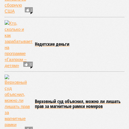
НОВОСТИ ПАРТНЕРОВ
Новости smi2.ru
ЕЩЕ ИЗ РАЗДЕЛА «ОБЩЕСТВО»
Языковой барьер и ощущение себя чужаком
– главные трудности при обучении за
границей
Под Тулой убита семья приезжих из ДНР