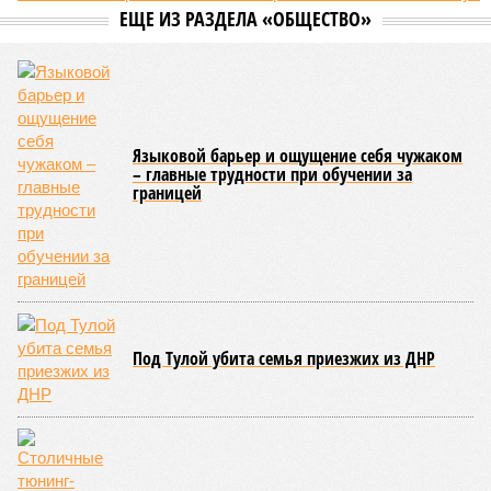
Пока в Ярославском районе СВАО дольщики «Сказочного леса»
уже получают ключи – в мае 2026 года были получены
заключение о соответствии проектной документации и
разрешение на ввод жилищного комплекса в эксплуатацию –
совсем недалеко, в паре станций метро южнее, на Люблинской
улице, картина, можно сказать, прямо противоположная.
Сюжет:
Недвижимость
ЖК «Светлый мир «Станция Л»: та же группа компаний-
банкрот Seven Suns Development, та же
анонсированная
схема достройки через Capital Group осенью 2024 года, но
за прошедшие два года результатов, по словам дольщиков,
практически не видно. По
информации
из профильных
порталов, первую очередь ЖК строители обещают сдать к
декабрю 2026 г., вторую – к марту 2028-го. Но никто при
этом из кураторов стройки не задается вопросом: как эти
сроки должны материализоваться? На строительной
площадке, по свидетельствам дольщиков, регулярно
бывающих у забора, какая-либо техника отсутствует. Ни
бетононасосов, ни работающих кранов, ни признаков
мобилизации подрядчиков. При том, что до «декабря 2026»