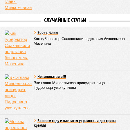
расстроенные дольщики.
Казалось бы, формально ответственность по
достраиванию объекта распределена. Seven Suns
Development – банкрот, часть его структур признана
несостоятельной ещё в 2024 году, бенефициар компании
находится под следствием по ст. 200.3 УК РФ. Достройку
проблемных объектов группы – «Станции Л», «Сказочного
леса» и «В стремлении к свету», согласно информации на
сайтах Capital Group, осенью 2024 г. взяла на себя. Два из
трёх объектов уже сданы или близки к сдаче. Третий –
«Станция Л», крупнейший по числу пострадавших
дольщиков (3908 квартир в пяти корпусах) – по факту
остаётся стройплощадкой без стройки. Возникает вопрос:
распространяется ли договорённость 2024 года на
«Станцию Л» в полном объёме или приоритет отдан
объектам мешей сложности и меньшего масштаба?
Источник: https://avaho.ru/novostroyka/moskva/uvao/lyublino/svetlyy-mir-
stantsiya-l/9303640/?ysclid=msemqdok6w326352116
Если да, то на каком основании декларируются конкретные