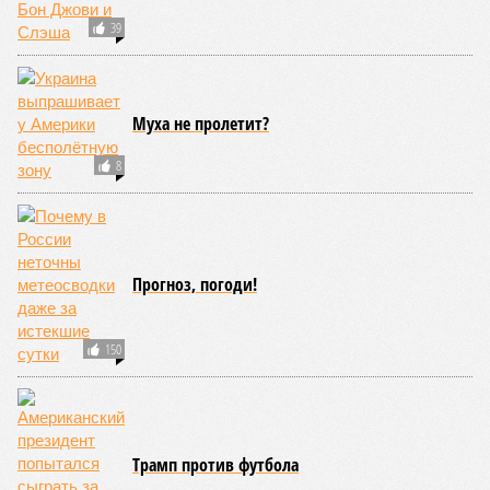
кандидату в
рассорить Москву и
конгресс США
Астану назвали
запретили
бесперспективными
приходить на пляж
после драки
КОММЕНТАРИИ
0
ПОСЛЕДНИЕ НОВОСТИ
11:57
Автомобилист отсудил у дилера 3 миллиона рублей
за неисправное окно в машине
11:46
В Киргизии нашли палатку пропавшей группы
иностранных альпинистов
10:53
Туристы устремились в аномальную зону Манской
«петли смерти» после пропажи семьи Усольцевых и
других людей
10:51
Голливуд тайно внедряет ИИ вопреки бунту звёзд и
забастовкам
10:48
Экс-глава сирийской разведки нашёлся в России
ЕЩЕ НОВОСТИ