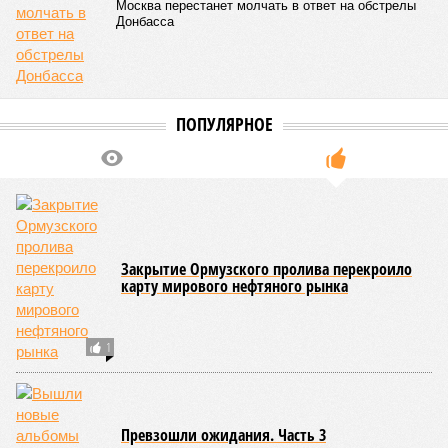
даты сдачи жилого комплекса (декабрь 2026 – март 2028),
если фаза активных строительных работ, если судить по
отсутствию техники на площадке, ещё не началась? При
этом на бумаге даты ввода ЖК в строй продолжают
фигурировать
в объявлениях о продаже квартир на
профильных порталах.
Для почти четырёх тысяч будущих собственников квартир
время давно измеряется не календарём, а очередными
переносами ожиданий. И пока на профильных порталах
продолжают указывать даты сдачи, главным индикатором
остается сама стройка. Если на ней по-прежнему не видно
признаков масштабных работ, то неизбежно возникает
вопрос: не превращаются ли сроки ввода в декларацию,
которая все больше расходится с реальным положением
дел? Именно на этот вопрос сегодня больше всего ждут
ответа дольщики ЖК «Станция Л».
Николай Ольхин
Опубликовано:
07.08.2026 11:09
Отредактировано:
07.08.2026 11:09
Украинскому
Попытки Запада