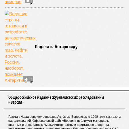
Столичные тюнинг-ателье позаботятся о
безопасности пассажиров
С 1 января начал действовать закон о
«скидках» на штрафы для водителей