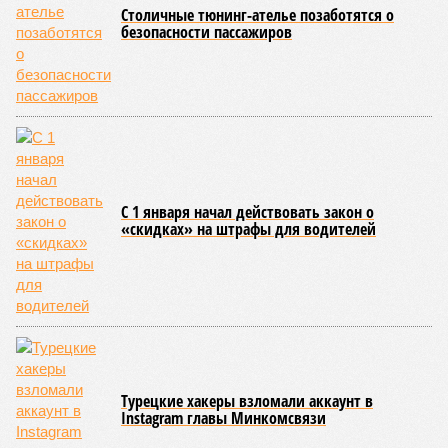
осталось менее полугода.
Если в «Сказочном лесу» техзаказчик публично
отчитывался о поэтапной готовности – 90%, затем 97%, с
конкретными инженерными работами (усиление
монолитных конструкций, устранение проектных ошибок) –
то по «Станции Л» подобной публичной отчётности
дольщики не видят. Ни Capital Group, ни кураторы
строительства не подтверждают ни соблюдения графика
строительства, ни объёма фактически выполненных работ.
Напрашивается закономерный вопрос: если
декларируемая «Capital Group модель (достраивать
проблемные объекты SSD») сработала на
Лосиноостровской, почему она не масштабируется на
Люблино? И означает ли отсутствие техники на площадке,
что в реальности подрядчик по «Станции Л» ещё даже не
определён?
Митинги
и палаточные лагеря у объекта в
2025–2026 годах, похоже, не изменили ситуацию.
«В
последние месяцы в личном общении нам перестали
называть даже ориентировочные сроки»
, – рассказывают