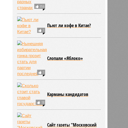
856
Пьют ли кофе в Китае?
1
Слопали «Яблоко»
1
Карманы кандидатов
18
Сайт газеты "Московский