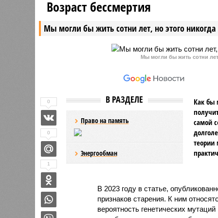
Возраст бессмертия
удары, которым подверглись
приступи
энергообъекты республики, и не
перегово
Мы могли бы жить сотни лет, но этого никогда 
были остановлены.
ударов п
Ранее ро
сообщала
Мы могли бы жить сотни лет,
исходило
Киев отк
В РАЗДЕЛЕ
Как бы 
0
получит
Право на память
самой с
долголе
0
теории 
практич
Энергообман
1
В 2023 году в статье, опубликован
признаков старения. К ним относят
вероятность генетических мутаций 