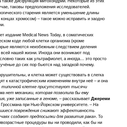
а также дисфункция митохондрий. Некоторые из этих
учае, таковы предположения исследователей.
логического старения является уменьшение длины
концах хромосом) – такое можно исправить и заодно
и.
ет издание Medical News Today, в соматических
еском коде любой клетки организма (кроме
торые являются неизбежным следствием деления
 всей нашей жизни. Иногда они возникают под
ловно таких как ультрафиолет, а иногда… это просто
 учёные до сих пор бьются над загадкой почему.
рушительны, и клетка может существовать в слегка
ят к катастрофическим изменениям внутри неё – и она
 в типичной клетке присутствуют тысячи
ма нет механики, которая позволила бы ему
я, уже записанные в геноме,
– рассказывает
Джереми
 Гроссмана при Нью-Йоркском университете.
– На
вшиеся повреждения снижают эффективность
учаях создают предпосылки для развития рака»
. То
тивозрастные процедуры вы ни проводили, как бы ни