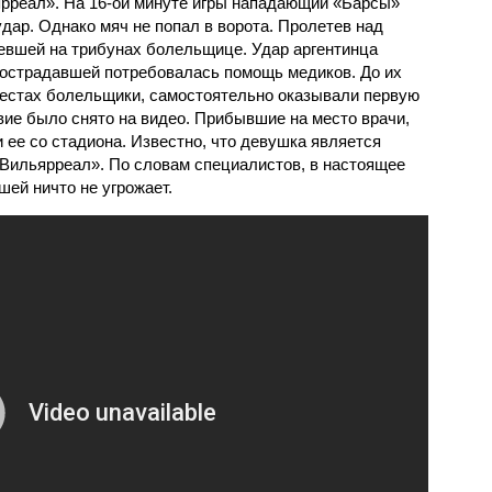
рреал». На 16-ой минуте игры нападающий «Барсы»
дар. Однако мяч не попал в ворота. Пролетев над
девшей на трибунах болельщице. Удар аргентинца
пострадавшей потребовалась помощь медиков. До их
местах болельщики, самостоятельно оказывали первую
е было снято на видео. Прибывшие на место врачи,
 ее со стадиона. Известно, что девушка является
Вильярреал». По словам специалистов, в настоящее
ей ничто не угрожает.