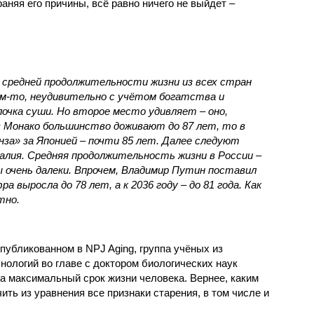
аняя его причины, всё равно ничего не выйдет –
о средней продолжительности жизни из всех стран
м-то, неудивительно с учётом богатства и
лочка суши. Но второе место удивляет – оно,
 в Монако большинство доживают до 87 лет, то в
онза» за Японией – почти 85 лет. Далее следуют
алия. Средняя продолжительность жизни в России –
ы очень далеки. Впрочем, Владимир Путин поставил
а выросла до 78 лет, а к 2036 году – до 81 года. Как
тно.
публикованном в NPJ Aging, группа учёных из
хнологий во главе с доктором биологических наук
 максимальный срок жизни человека. Вернее, каким
ить из уравнения все признаки старения, в том числе и