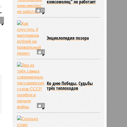
комсомолец" не работает
93
1
Энциклопедия позора
4
Ко дню Победы. Судьбы
трёх теплоходов
6