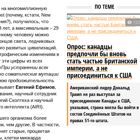
ПО ТЕМЕ
я на многомиллионную
t (почему, кстати, New
ния?), получилось, что
133
 лет, а максимальным – 29
енному человеку можно
концов света, ледниковых
Опрос: канадцы
ого развитых цивилизаций.
предпочли бы вновь
строфическим изменениям в
стать частью Британской
 эти цифры из всех
империи, а не
«При устранении всех
присоединиться к США
ко соматические мутации
нюю продолжительность
азывает
Евгений Ефимов
,
Американский лидер Дональд
вания, научный сотрудник
Трамп не раз выступал за
огий Сколтеха и научный
присоединение Канады к США,
о интеллекта (AIRI).
указывая, страна могла бы войти в
состав Соединённых Штатов на
шего организма более
правах 51-го штата.
, чем другие. В частности,
енят старые, процветая
ы, клетки миокарда