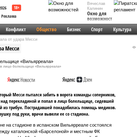
Вячеслав
2026
Калинин
Окно для
Реклама
возможностей
Конфликт
Общество
Бизнес
Спорт
Культура
ала от удара Месси
ра Месси
 в лицо болельщице «Вильярреала»
торый Месси пытался забить в ворота команды соперников,
над перекладиной и попал в лицо болельщице, сидевшей
й из трибун. Пострадавшей понадобилась помощь медиков.
вушку под руки, врачи вывели ее со стадиона.
не на стадионе в испанском Вильярреале состоялся
ежду каталонской «Барселоной» и местным ФК