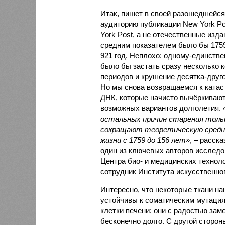
Итак, пишет в своей разошедшейс
аудиторию публикации New York Pos
York Post, а не отечественные изда
средним показателем было бы 1759
921 год. Неплохо: одному-единств
было бы застать сразу несколько 
периодов и крушение десятка-друг
Но мы снова возвращаемся к ката
ДНК, которые начисто вычёркивают
возможных вариантов долголетия.
остальных причин старения толь
сокращают теоретическую сред
жизни с 1759 до 156 лет»
, – расск
один из ключевых авторов исследо
Центра био- и медицинских технол
сотрудник Института искусственног
Интересно, что некоторые ткани на
устойчивы к соматическим мутациям
клетки печени: они с радостью зам
бесконечно долго. С другой сторон