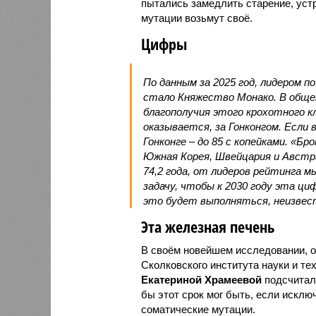
пытались замедлить старение, устр
мутации возьмут своё.
Цифры
По данным за 2025 год, лидером п
стало Княжество Монако. В обще
благополучия этого крохотного к
оказывается, за Гонконгом. Если
Гонконге – до 85 с копейками. «Бр
Южная Корея, Швейцария и Австр
74,2 года, от лидеров рейтинга м
задачу, чтобы к 2030 году эта цифр
это будет выполняться, неизвес
Эта железная печень
В своём новейшем исследовании, о
Сколковского института науки и те
Екатериной Храмеевой
подсчитала
бы этот срок мог быть, если исключ
соматические мутации.