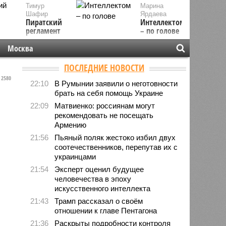
Тимур
Марина
Шафир
Ярдаева
Пиратский
Интеллектом
регламент
– по голове
Москва
ПОСЛЕДНИЕ НОВОСТИ
2580
22:10
В Румынии заявили о неготовности
брать на себя помощь Украине
22:09
Матвиенко: россиянам могут
рекомендовать не посещать
Армению
21:56
Пьяный поляк жестоко избил двух
соотечественников, перепутав их с
украинцами
21:54
Эксперт оценил будущее
человечества в эпоху
искусственного интеллекта
21:43
Трамп рассказал о своём
отношении к главе Пентагона
21:36
Раскрыты подробности контроля