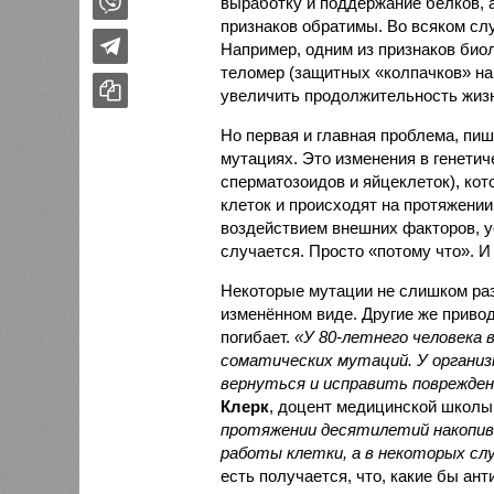
выработку и поддержание белков, 
признаков обратимы. Во всяком сл
Например, одним из признаков био
теломер (защитных «колпачков» на 
увеличить продолжительность жизн
Но первая и главная проблема, пиш
мутациях. Это изменения в генетич
сперматозоидов и яйцеклеток), ко
клеток и происходят на протяжении
воздействием внешних факторов, ус
случается. Просто «потому что». И
Некоторые мутации не слишком раз
изменённом виде. Другие же привод
погибает.
«У 80-летнего человека
соматических мутаций. У организ
вернуться и исправить повреждени
Клерк
, доцент медицинской школы
протяжении десятилетий накопи
работы клетки, а в некоторых сл
есть получается, что, какие бы ан