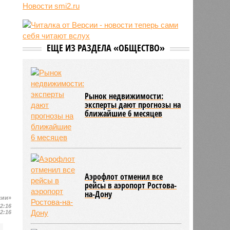
Новости smi2.ru
15:23
Euractiv: закрытие границы с
Россией спровоцировало спад
экономики Финляндии
13:44
Минобрнауки осенью примет
ЕЩЕ ИЗ РАЗДЕЛА «ОБЩЕСТВО»
решение о правилах приёма на
платные места в вузах
Рынок недвижимости:
эксперты дают прогнозы на
ближайшие 6 месяцев
Аэрофлот отменил все
рейсы в аэропорт Ростова-
на-Дону
сии»
12:16
12:16