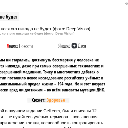
ли к предварительным
грозой, погибла женщина. Она
рам о ненанесении
скончалась от удара молнии во
не будет
о объектам энергетики.
время прогулки.
ссийская сторона
, что от Турции
 но этого никогда не будет (фото: Deep Vision)
 такое предложение, но
азался.
мы ни старались, достигнуть бессмертия у человека не
ся никогда, даже при самых совершенных технологиях и
овершенной медицине. Точку в многолетних дебатах о
тии поставило новое исследование российских учёных: в
максимальный предел жизни – 194 года. Но и этот возраст
ески вряд ли достижим – во всём виноваты мутации ДНК.
Сюжет:
Здоровье
ной в научном издании Cell.com, были описаны 12
ся – не пугайтесь учёных терминов – повышенная
при делении клетки, неспособность контролировать