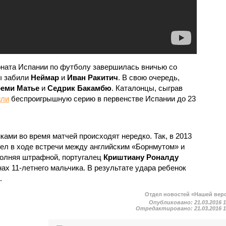
ионата Испании по футболу завершилась вничью со
лы забили
Неймар
и
Иван Ракитич
. В свою очередь,
еми Матье
и
Седрик Бакамбю
. Каталонцы, сыграв
или
беспроигрышную серию в первенстве Испании до 23
ами во время матчей происходят нередко. Так, в 2013
ел в ходе встречи между английским «Борнмутом» и
олняя штрафной, португалец
Криштиану Роналду
ах 11-летнего мальчика. В результате удара ребенок
.
Отдел новостей «Нашей вер
Опубликовано:
21.03.2016 
Отредактировано:
21.03.2016 