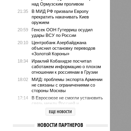
над Ормузским проливом
21:35
В МИД РФ призвали Европу
прекратить накачивать Киев
оружием
20:59
Генсек ООН Гутерриш осудил
удары ВСУ по России
20:10
Центробанк Азербайджана
объяснил остановку переводов
«Золотой Короны»
18:34
Ираклий Кобахидзе посчитал
саботажем информацию о плохом
отношении к россиянам в Грузии
18:02
МИД: проблемы экспорта Армении
не связаны с ограничениями со
стороны Москвы
17:14
В Евросоюзе не смогли установить
связь между Россией и
миграционным кризисом в Сеуте
ЕЩЕ НОВОСТИ
16:01
Ямпольская объяснила причины
проблем с поступлением в
НОВОСТИ ПАРТНЕРОВ
ведущие вузы страны