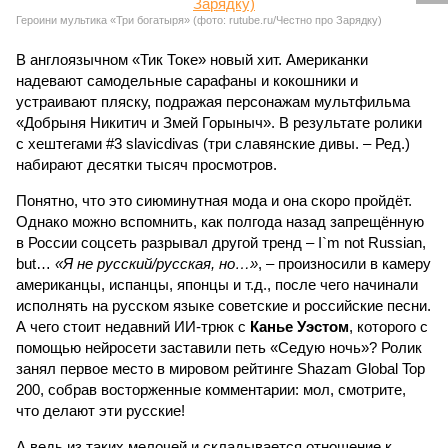
Героини мультика «Три богатыря» (фото: rutube.ru/Честно про Зарядку)
В англоязычном «Тик Токе» новый хит. Американки
надевают самодельные сарафаны и кокошники и
устраивают пляску, подражая персонажам мультфильма
«Добрыня Никитич и Змей Горыныч». В результате ролики
с хештегами #3 slavicdivas (три славянские дивы. – Ред.)
набирают десятки тысяч просмотров.
Понятно, что это сиюминутная мода и она скоро пройдёт.
Однако можно вспомнить, как полгода назад запрещённую
в России соцсеть разрывал другой тренд – I`m not Russian,
but…
«Я не русский/русская, но…»
, – произносили в камеру
американцы, испанцы, японцы и т.д., после чего начинали
исполнять на русском языке советские и российские песни.
А чего стоит недавний ИИ-трюк с
Канье Уэстом
, которого с
помощью нейросети заставили петь «Седую ночь»? Ролик
занял первое место в мировом рейтинге Shazam Global Top
200, собрав восторженные комментарии: мол, смотрите,
что делают эти русские!
А ведь из таких мелочей и складывается отношение к