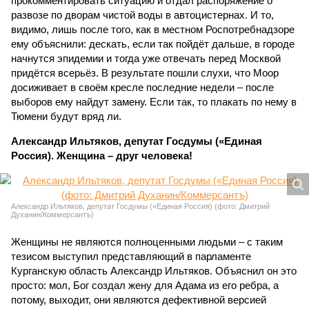
прокомментировать ситуацию и отдал распоряжение о
развозе по дворам чистой воды в автоцистернах. И то,
видимо, лишь после того, как в местном Роспотребнадзоре
ему объяснили: дескать, если так пойдёт дальше, в городе
начнутся эпидемии и тогда уже отвечать перед Москвой
придётся всерьёз. В результате пошли слухи, что Моор
досиживает в своём кресле последние недели – после
выборов ему найдут замену. Если так, то плакать по нему в
Тюмени будут вряд ли.
Александр Ильтяков, депутат Госдумы («Единая
Россия). Женщина – друг человека!
Александр Ильтяков, депутат Госдумы («Единая Россия) (фото: Дмитрий
Духанин/Коммерсантъ)
Женщины не являются полноценными людьми – с таким
тезисом выступил представляющий в парламенте
Курганскую область Александр Ильтяков. Объяснил он это
просто: мол, Бог создал жену для Адама из его ребра, а
потому, выходит, они являются дефективной версией