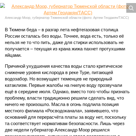
Александр Моор, губернатор Тюменской области (фото: Артем Геодакян/ТАСС)
В Тюмени беда – в разгар лета нефтегазовая столица
России осталась без воды. Точнее, вода есть, только её
нельзя не то что пить, даже для стирки использовать не
получается – текущая из крана жижа пахнет протухшими
яйцами.
Причиной ухудшения качества воды стало критическое
снижение уровня кислорода в реке Туре, питающей
водозабор. Но возмущает тюменцев не природный
катаклизм. Первые жалобы на гнилую воду прозвучали
ещё в середине июля. Однако, вместо того чтобы признать
проблему, власти традиционно решили сделать вид, что
ничего не произошло. Масла в огонь подлила позиция
местного филиала «Росводоканала», заявившего, что
оснований для перерасчёта платы за воду нет, поскольку
та соответствует нормативам безопасности. Лишь через
две недели губернатор Александр Моор решился