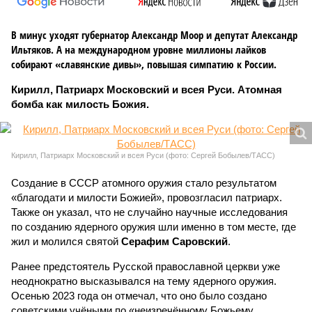
В минус уходят губернатор Александр Моор и депутат Александр
Ильтяков. А на международном уровне миллионы лайков
собирают «славянские дивы», повышая симпатию к России.
Кирилл, Патриарх Московский и всея Руси. Атомная
бомба как милость Божия.
Кирилл, Патриарх Московский и всея Руси (фото: Сергей Бобылев/ТАСС)
Создание в СССР атомного оружия стало результатом
«благодати и милости Божией», провозгласил патриарх.
Также он указал, что не случайно научные исследования
по созданию ядерного оружия шли именно в том месте, где
жил и молился святой
Серафим Саровский
.
Ранее предстоятель Русской православной церкви уже
неоднократно высказывался на тему ядерного оружия.
Осенью 2023 года он отмечал, что оно было создано
советскими учёными по «неизречённому Божьему