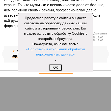
стране. То, что мультики с песнями часто делают больше,
чем политики своими речами, профессионалам давно
известно. Но заявлять о том, что за границей ненавидят
Продолжая работу с сайтом вы даете
всё русское, конечно, намного проще, чем умело
согласие на обработку данных нашим
формировать нужный имидж.
сайтом и сторонними ресурсами. Вы
можете запретить обработку Cookies в
Иван Дмитриев
настройках браузера.
Опубликовано:
09.08.2026 15:00
Отредактировано:
09.08.2026 15:00
Пожалуйста, ознакомьтесь с
«Политикой в отношении обработки
Мочить в
Сплошная
персональных данных»
сортире
китайШИНА
.
OK
КОММЕНТАРИИ
0
Новости smi2.ru
Версия
//
Украина
//
Киев перешёл к террору гражданских, пора давать
адекватный ответ
197
Мочить в сортире
Киев перешёл к террору гражданских, пора давать