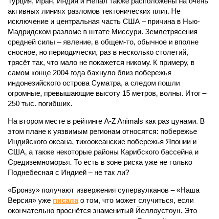
Турция, Иран, Индия и Непал также расположены на очень
активных линиях разломов тектонических плит. Не
исключение и центральная часть США – причина в Нью-
Мадридском разломе в штате Миссури. Землетрясения
средней силы – явление, в общем-то, обычное и вполне
сносное, но периодически, раз в несколько столетий,
трясёт так, что мало не покажется никому. К примеру, в
самом конце 2004 года бахнуло близ побережья
индонезийского острова Суматра, а следом пошли
огромные, превышающие высоту 15 метров, волны. Итог –
250 тыс. погибших.
На втором месте в рейтинге A-Z Animals как раз цунами. В
этом плане к уязвимым регионам относятся: побережье
Индийского океана, тихо­океанские побережья Японии и
США, а также некоторые районы Карибского бассейна и
Средиземноморья. То есть в зоне риска уже не только
Поднебесная с Индией – не так ли?
«Бронзу» получают извержения супервулканов – «Наша
Версия» уже
писала
о том, что может случиться, если
окончательно проснётся знаменитый Йеллоустоун. Это