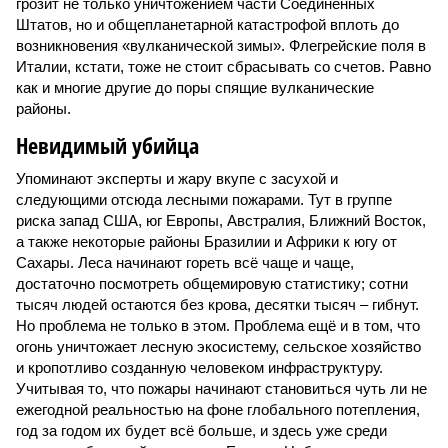
грозит не только уничтожением части Соединённых
Штатов, но и общепланетарной катастрофой вплоть до
возникновения «вулканической зимы». Флегрейские поля в
Италии, кстати, тоже не стоит сбрасывать со счетов. Равно
как и многие другие до поры спящие вулканические
районы.
Невидимый убийца
Упоминают эксперты и жару вкупе с засухой и
следующими отсюда лесными пожарами. Тут в группе
риска запад США, юг Европы, Австралия, Ближний Восток,
а также некоторые районы Бразилии и Африки к югу от
Сахары. Леса начинают гореть всё чаще и чаще,
достаточно посмотреть общемировую статистику; сотни
тысяч людей остаются без крова, десятки тысяч – гибнут.
Но проблема не только в этом. Проблема ещё и в том, что
огонь уничтожает лесную экосистему, сельское хозяйство
и кропотливо созданную человеком инфраструктуру.
Учитывая то, что пожары начинают становиться чуть ли не
ежегодной реальностью на фоне глобального потепления,
год за годом их будет всё больше, и здесь уже среди