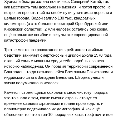
Хуанхэ и быстро залила почти весь Северный Китай, так
как местность там довольно низменная, и потоп просто не
встречал препятствий на своём пути, уничтожая деревни и
целые города. Водой залило 130 тыс. квадратных
километров (а это больше территорий Оренбургской или
Кировской областей), 2 млн человек остались без крова,
ещё столько же погибли в результате спровоцированной
катастрофой пандемии.
Третье место по кровожадности в рейтинге стихийных
бедствий занимает смертоносный циклон Бхола 1970 года,
ставший самым мощным среди себе подобных за всю
историю наблюдений. Он поразил территории современной
Бангладеш, тогда называвшейся Восточным Пакистаном, и
индийского штата Западная Бенгалия. Шторма унесли
жизни полумиллиона человек.
Кажется, стремящаяся сохранить свою чистоту природа
что-то знала о том, какие именно страны станут со
временем самыми «грязными» в плане производств, и
планомерно подтачивала их демографию. А как ещё
объяснить то, что в топ-10 природных катастроф почти все