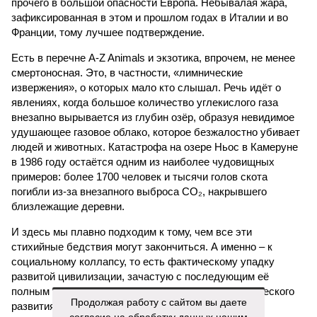
прочего в большой опасности Европа. Небывалая жара,
зафиксированная в этом и прошлом годах в Италии и во
Франции, тому лучшее подтверждение.
Есть в перечне A-Z Animals и экзотика, впрочем, не менее
смертоносная. Это, в частности, «лимнические
извержения», о которых мало кто слышал. Речь идёт о
явлениях, когда большое количество углекислого газа
внезапно вырывается из глубин озёр, образуя невидимое
удушающее газовое облако, которое безжалостно убивает
людей и животных. Катастрофа на озере Ньос в Камеруне
в 1986 году остаётся одним из наиболее чудовищных
примеров: более 1700 человек и тысячи голов скота
погибли из-за внезапного выброса CO₂, накрывшего
близлежащие деревни.
И здесь мы плавно подходим к тому, чем все эти
стихийные бедствия могут закончиться. А именно – к
социальному коллапсу, то есть фактическому упадку
развитой цивилизации, зачастую с последующим её
полным уничтожением. Среди причин такого трагического
Продолжая работу с сайтом вы даете
развития событий учёные называют деградацию
согласие на обработку данных нашим