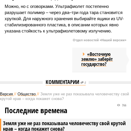
Можно, но с оговорками. Ультрафиолет постепенно
разрушает полимер – через два–три года тара становится
хрупкой. Для наружного хранения выбирайте ящики из UV-
стабилизированного пластика, в описании которых явно
указана стойкость к ультрафиолетовому излучению.
Отдел новостей «Нашей версии»
«Восточную
землю» заберёт
государство?
КОММЕНТАРИИ
0
Версия
//
Общество
//
Земля уже не раз показывала человечеству свой
крутой нрав – когда покажет снова?
766
Последние времена
Земля уже не раз показывала человечеству свой крутой
нрав – когда покажет снова?