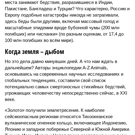
места занимают бедствия, разразившиеся в Индии,
Пакистане, Бангладеш и Турции? Что характерно, Россию и
Европу подобные катастрофы никогда не затрагивали,
здесь беды были другими, включая массовый голод и
масштабные эпидемии вроде бубонной чумы (200 млн
погибших) или «испанки» (по разным оценкам, от 17,4 до
100 млн погибших во всём мире).
Когда земля – дыбом
Но это дела давно минувших дней. А что нам ждать в
дальнейшем? Авторы энциклопедии A-Z Animals,
основываясь на современных научных исследованиях и
глобальных тенденциях, составили свой список
потенциально самых смертоносных стихийных бедствий,
угрожающих человечеству непосредственно сейчас, в XXI
веке.
«Золото» получили землетрясения. К наиболее
сейсмоопасным регионам относится Тихоокеанское
вулканическое огненное кольцо, включающее Индонезию,
Японию и западное побережье Северной и Южной Америки.