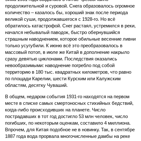
продолжительной и суровой. Снега образовалось огромное
количество – казалось бы, хороший знак после периода
великой суши, продолжавшегося с 1928-го. Но всё
обратилось катастрофой. Снег растаял, устремился в реки,
начался небывалый паводок, быстро обернувшийся
страшным наводнением, которое обильные весенние ливни
только усугубили. К июню всё это преобразовалось в
массовый потоп, в июле же Китай в дополнение накрыло
сразу девятью циклонами. Последствия оказались
невообразимыми: наводнение погребло под собой
территорию в 180 тыс. квадратных километров, что равно
по площади Карелии, шести Курским или Калужским
областям, десятку Чуваший.
В общем, недаром события 1931-го находятся на первом
месте в списке самых смертоносных стихийных бедствий,
когда-либо происходивших на планете. Число
пострадавших в тот год достигло 53 млн человек, число
погибших, по некоторым оценкам, составило 4 миллиона.
Впрочем, для Китая подобное не в новинку. Так, в сентябре
1887 года вода прорвала многочисленные дамбы на реке