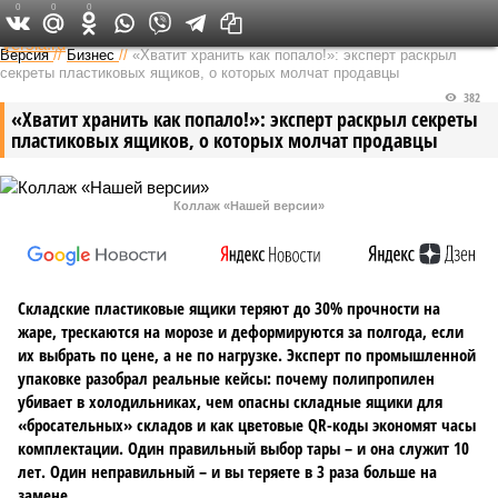
0
0
0
Федеральный выпуск
Версия
//
Бизнес
//
«Хватит хранить как попало!»: эксперт раскрыл
секреты пластиковых ящиков, о которых молчат продавцы
382
«Хватит хранить как попало!»: эксперт раскрыл секреты
пластиковых ящиков, о которых молчат продавцы
Коллаж «Нашей версии»
Складские пластиковые ящики теряют до 30% прочности на
жаре, трескаются на морозе и деформируются за полгода, если
их выбрать по цене, а не по нагрузке. Эксперт по промышленной
упаковке разобрал реальные кейсы: почему полипропилен
убивает в холодильниках, чем опасны складные ящики для
«бросательных» складов и как цветовые QR-коды экономят часы
комплектации. Один правильный выбор тары – и она служит 10
лет. Один неправильный – и вы теряете в 3 раза больше на
замене.