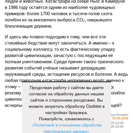
людей и животных. Катастрофа на озере Ньос в Камеруне
в 1986 году остаётся одним из наиболее чудовищных
примеров: более 1700 человек и тысячи голов скота
погибли из-за внезапного выброса CO₂, накрывшего
близлежащие деревни.
И здесь мы плавно подходим к тому, чем все эти
стихийные бедствия могут закончиться. А именно – к
социальному коллапсу, то есть фактическому упадку
развитой цивилизации, зачастую с последующим её
полным уничтожением. Среди причин такого трагического
развития событий учёные называют деградацию
окружающей среды, истощение ресурсов и болезни. А ведь
любая природная катастрофа непременно ведёт именно к
этому – экономическому кризису, эпидемиям, голоду,
Продолжая работу с сайтом вы даете
резкому сокращению численности населения. Так погибли
согласие на обработку данных нашим
цивилизации шумеров, майя, кхмеров – список не
сайтом и сторонними ресурсами. Вы
исчерпывающий. Какая цивилизация будет следующей?
можете запретить обработку Cookies в
настройках браузера.
Илья Космач
Пожалуйста, ознакомьтесь с
Газета
«Наша версия» №29 от 03.08.2026
Опубликовано:
05.08.2026 13:00
«Политикой в отношении обработки
Отредактировано:
05.08.2026 13:00
персональных данных»