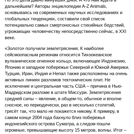
дальнейшем? Авторы энциклопедии A-Z Animals,
основываясь на современных научных исследованиях и
глобальных тенденциях, составили свой список
потенциально самых смертоносных стихийных бедствий,
угрожающих человечеству непосредственно сейчас, в XXI
веке.
«Золото» получили землетрясения. К наиболее
сейсмоопасным регионам относится Тихоокеанское
вулканическое огненное кольцо, включающее Индонезию,
Японию и западное побережье Северной и Южной Америки.
Турция, Иран, Индия и Непал также расположены на очень
активных линиях разломов тектонических плит. Не
исключение и центральная часть США – причина в Нью-
Мадридском разломе в штате Миссури. Землетрясения
средней силы – явление, в общем-то, обычное и вполне
сносное, но периодически, раз в несколько столетий,
трясёт так, что мало не покажется никому. К примеру, в
самом конце 2004 года бахнуло близ побережья
индонезийского острова Суматра, а следом пошли
огромные, превышающие высоту 15 метров, волны. Итог –