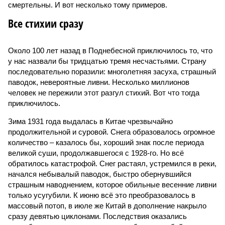
смертельны. И вот несколько тому примеров.
Все стихии сразу
Около 100 лет назад в Поднебесной приключилось то, что
у нас назвали бы тридцатью тремя несчастьями. Страну
последовательно поразили: многолетняя засуха, страшный
паводок, невероятные ливни. Несколько миллионов
человек не пережили этот разгул стихий. Вот что тогда
приключилось.
Зима 1931 года выдалась в Китае чрезвычайно
продолжительной и суровой. Снега образовалось огромное
количество – казалось бы, хороший знак после периода
великой суши, продолжавшегося с 1928-го. Но всё
обратилось катастрофой. Снег растаял, устремился в реки,
начался небывалый паводок, быстро обернувшийся
страшным наводнением, которое обильные весенние ливни
только усугубили. К июню всё это преобразовалось в
массовый потоп, в июле же Китай в дополнение накрыло
сразу девятью циклонами. Последствия оказались