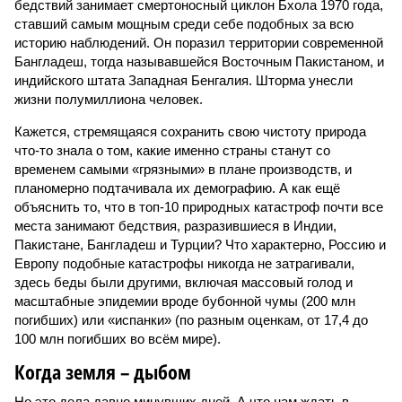
бедствий занимает смертоносный циклон Бхола 1970 года,
ставший самым мощным среди себе подобных за всю
историю наблюдений. Он поразил территории современной
Бангладеш, тогда называвшейся Восточным Пакистаном, и
индийского штата Западная Бенгалия. Шторма унесли
жизни полумиллиона человек.
Кажется, стремящаяся сохранить свою чистоту природа
что-то знала о том, какие именно страны станут со
временем самыми «грязными» в плане производств, и
планомерно подтачивала их демографию. А как ещё
объяснить то, что в топ-10 природных катастроф почти все
места занимают бедствия, разразившиеся в Индии,
Пакистане, Бангладеш и Турции? Что характерно, Россию и
Европу подобные катастрофы никогда не затрагивали,
здесь беды были другими, включая массовый голод и
масштабные эпидемии вроде бубонной чумы (200 млн
погибших) или «испанки» (по разным оценкам, от 17,4 до
100 млн погибших во всём мире).
Когда земля – дыбом
Но это дела давно минувших дней. А что нам ждать в