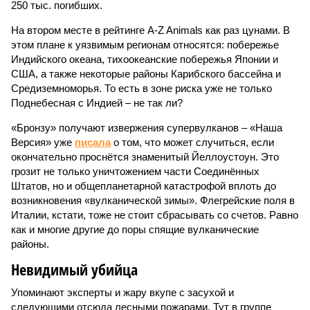
250 тыс. погибших.
На втором месте в рейтинге A-Z Animals как раз цунами. В
этом плане к уязвимым регионам относятся: побережье
Индийского океана, тихо­океанские побережья Японии и
США, а также некоторые районы Карибского бассейна и
Средиземноморья. То есть в зоне риска уже не только
Поднебесная с Индией – не так ли?
«Бронзу» получают извержения супервулканов – «Наша
Версия» уже
писала
о том, что может случиться, если
окончательно проснётся знаменитый Йеллоустоун. Это
грозит не только уничтожением части Соединённых
Штатов, но и общепланетарной катастрофой вплоть до
возникновения «вулканической зимы». Флегрейские поля в
Италии, кстати, тоже не стоит сбрасывать со счетов. Равно
как и многие другие до поры спящие вулканические
районы.
Невидимый убийца
Упоминают эксперты и жару вкупе с засухой и
следующими отсюда лесными пожарами. Тут в группе