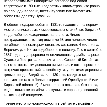
невообразимыми: наводнение погребло под собой
территорию в 180 тыс. квадратных километров, что равно
по площади Карелии, шести Курским или Калужским
областям, десятку Чуваший.
В общем, недаром события 1931-го находятся на первом
месте в списке самых смертоносных стихийных бедствий,
когда-либо происходивших на планете. Число
пострадавших в тот год достигло 53 млн человек, число
погибших, по некоторым оценкам, составило 4 миллиона.
Впрочем, для Китая подобное не в новинку. Так, в сентябре
1887 года вода прорвала многочисленные дамбы на реке
Хуанхэ и быстро залила почти весь Северный Китай, так
как местность там довольно низменная, и потоп просто не
встречал препятствий на своём пути, уничтожая деревни и
целые города. Водой залило 130 тыс. квадратных
километров (а это больше территорий Оренбургской или
Кировской областей), 2 млн человек остались без крова,
ещё столько же погибли в результате спровоцированной
катастрофой пандемии.
Третье место по кровожадности в рейтинге стихийных