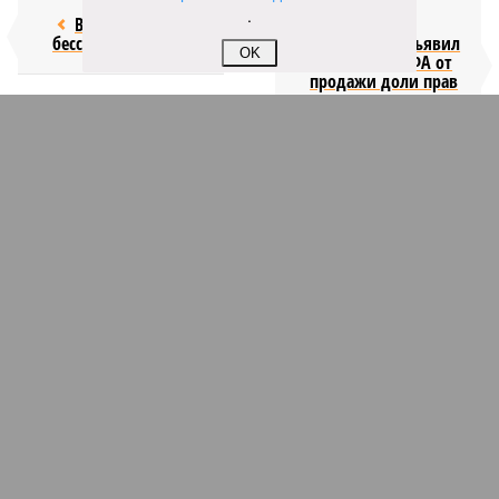
.
Возраст
Инфантино
бессмертия
отступил и объявил
OK
об отказе ФИФА от
продажи доли прав
на чемпионат мира
КОММЕНТАРИИ
1
ПОСЛЕДНИЕ НОВОСТИ
13:15
С сентября изменятся правила перевозки групп
детей автобусами
13:04
В России с начала 2026 года существенно вырос
объём выдачи ипотеки
12:41
Во Франции проведут учения по внезапному
отключению электроэнергии
12:08
Пинчук связал возобновление обменом
разведданными между США и Украиной с работой
боевого ИИ Palantir
11:59
Юрий Лоза заявил, что не верит в существование
инопланетян и усомнился в современной картине