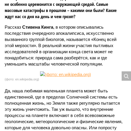
не особенно церемонится с окружающей средой. Самые
массовые катастрофы в прошлом – какими они были? Какие
ждут нас со дня на день и чем грозят?
Рассказ
Стивена Кинга
, в котором описывались
последствия очередного апокалипсиса, искусственно
вызванного группой биологов, называется «Конец всей
этой мерзости». В реальной жизни участия пытливых
исследователей в организации конца света может не
понадобиться: природа сама разберётся, как и где
уменьшить масштабы человеческой популяции.
(фото: en.wikipedia.org)
Да, наша любимая маленькая планета может быть
единственной, где в пределах Солнечной системы есть
полноценная жизнь, но Земля также регулярно пытается
эту жизнь уничтожить. Так уж вышло, что внутренние
процессы на планете включают в себя всевозможные
геологические, метеорологические и физические явления,
которые для человека довольно опасны. Или попросту