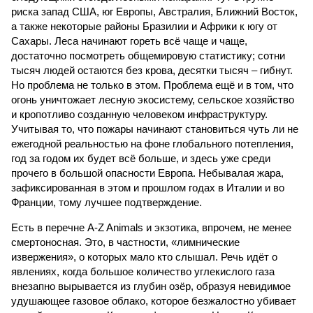
риска запад США, юг Европы, Австралия, Ближний Восток,
а также некоторые районы Бразилии и Африки к югу от
Сахары. Леса начинают гореть всё чаще и чаще,
достаточно посмотреть общемировую статистику; сотни
тысяч людей остаются без крова, десятки тысяч – гибнут.
Но проблема не только в этом. Проблема ещё и в том, что
огонь уничтожает лесную экосистему, сельское хозяйство
и кропотливо созданную человеком инфраструктуру.
Учитывая то, что пожары начинают становиться чуть ли не
ежегодной реальностью на фоне глобального потепления,
год за годом их будет всё больше, и здесь уже среди
прочего в большой опасности Европа. Небывалая жара,
зафиксированная в этом и прошлом годах в Италии и во
Франции, тому лучшее подтверждение.
Есть в перечне A-Z Animals и экзотика, впрочем, не менее
смертоносная. Это, в частности, «лимнические
извержения», о которых мало кто слышал. Речь идёт о
явлениях, когда большое количество углекислого газа
внезапно вырывается из глубин озёр, образуя невидимое
удушающее газовое облако, которое безжалостно убивает