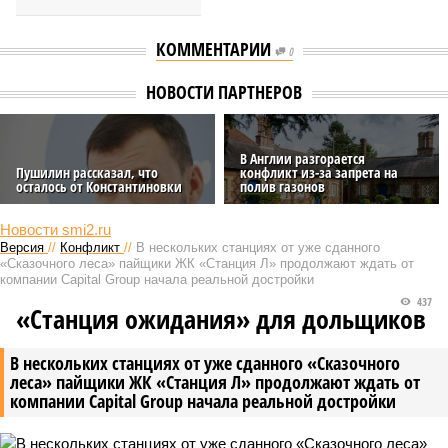
КОММЕНТАРИИ
0
НОВОСТИ ПАРТНЕРОВ
В Англии разгорается
Пушилин рассказал, что
конфликт из-за запрета на
осталось от Константиновки
полив газонов
Новости smi2.ru
Версия
//
Конфликт
//
В нескольких станциях от уже сданного
«Сказочного леса» пайщики ЖК «Станция Л» продолжают ждать от
компании Capital Group начала реальной достройки
437
«Станция ожидания» для дольщиков
В нескольких станциях от уже сданного «Сказочного
леса» пайщики ЖК «Станция Л» продолжают ждать от
компании Capital Group начала реальной достройки