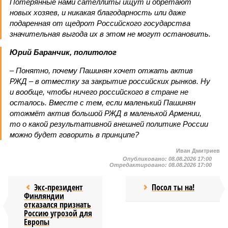
Потерянные нами сателлиты ищут и обретают
новых хозяев, и никакая благодарность или даже
подаренная от щедрот Российского государства
значительная выгода их в этом не могут остановить.
Юрий Баранчик, политолог
– Понятно, почему Пашинян хочет отжать актив
РЖД – в отместку за закрытие российских рынков. Ну
и вообще, чтобы ничего российского в стране не
осталось. Вместе с тем, если маленький Пашинян
отожмёт актив большой РЖД в маленькой Армении,
то о какой результативной внешней политике России
можно будет говорить в принципе?
Иван Дмитриев
Опубликовано:
08.08.2026 17:00
Отредактировано:
08.08.2026 17:00
Экс-президент
Посол ты на!
Финляндии
отказался признать
Россию угрозой для
Европы