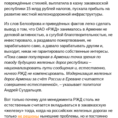
повреждённые стихией, выплатила в казну закавказской
республики 15 млрд рублей налогов, пускала прибыль на
развитие местной железнодорожной инфраструктуры.
Из слов Белозёрова и приведённых фактов легко сделать
вывод о том, что ОАО «РЖД» занималось в Армении не
деловой активностью, а сугубой благотворительностью, не
инвестировало, а раздавало пожертвования, не
зарабатывало само, а давало зарабатывать другим и,
выходит, никак не гарантировало собственные интересы.
«Пока самая популярная в Армении точка зрения по
поводу будущего железных дорог рес­публики –
национализировать пути сообщения и, естественно,
ничего РЖД не компенсировать. Модернизация железных
дорог Армении за счёт России в Ереване считается
совершенно естественной»
, – указывает политолог
Андрей Суздальцев.
Вот только почему для менеджмента РЖД столь же
естественным считается вкладываться в закавказскую
«железку» тогда, когда на российских железных дорогах не
только
не решены
нынешние проблемы, но и постоянно