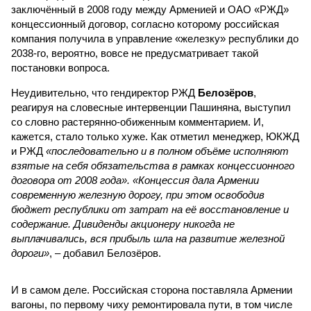
заключённый в 2008 году между Арменией и ОАО «РЖД»
концессионный договор, согласно которому российская
компания получила в управление «железку» республики до
2038-го, вероятно, вовсе не предусматривает такой
постановки вопроса.
Неудивительно, что гендиректор РЖД
Белозёров
,
реагируя на словесные интервенции Пашиняна, выступил
со словно растерянно-обиженным комментарием. И,
кажется, стало только хуже. Как отметил менеджер, ЮКЖД
и РЖД
«последовательно и в полном объёме исполняют
взятые на себя обязательства в рамках концессионного
договора от 2008 года». «Концессия дала Армении
современную железную дорогу, при этом освободив
бюджет республики от затрат на её восстановление и
содержание. Дивиденды акционеру никогда не
выплачивались, вся прибыль шла на развитие железной
дороги»
, – добавил Белозёров.
И в самом деле. Российская сторона поставляла Армении
вагоны, по первому чиху ремонтировала пути, в том числе