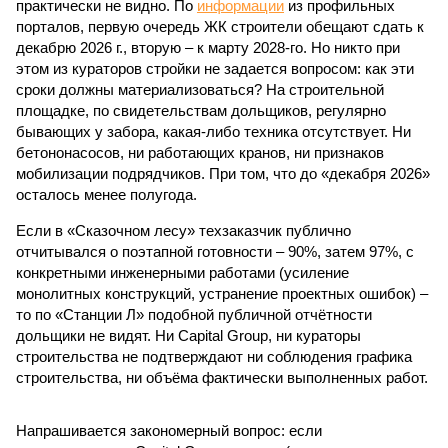
практически не видно. По
информации
из профильных
порталов, первую очередь ЖК строители обещают сдать к
декабрю 2026 г., вторую – к марту 2028-го. Но никто при
этом из кураторов стройки не задается вопросом: как эти
сроки должны материализоваться? На строительной
площадке, по свидетельствам дольщиков, регулярно
бывающих у забора, какая-либо техника отсутствует. Ни
бетононасосов, ни работающих кранов, ни признаков
мобилизации подрядчиков. При том, что до «декабря 2026»
осталось менее полугода.
Если в «Сказочном лесу» техзаказчик публично
отчитывался о поэтапной готовности – 90%, затем 97%, с
конкретными инженерными работами (усиление
монолитных конструкций, устранение проектных ошибок) –
то по «Станции Л» подобной публичной отчётности
дольщики не видят. Ни Capital Group, ни кураторы
строительства не подтверждают ни соблюдения графика
строительства, ни объёма фактически выполненных работ.
Напрашивается закономерный вопрос: если