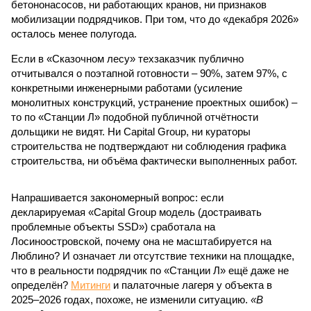
бетононасосов, ни работающих кранов, ни признаков
мобилизации подрядчиков. При том, что до «декабря 2026»
осталось менее полугода.
Если в «Сказочном лесу» техзаказчик публично
отчитывался о поэтапной готовности – 90%, затем 97%, с
конкретными инженерными работами (усиление
монолитных конструкций, устранение проектных ошибок) –
то по «Станции Л» подобной публичной отчётности
дольщики не видят. Ни Capital Group, ни кураторы
строительства не подтверждают ни соблюдения графика
строительства, ни объёма фактически выполненных работ.
Напрашивается закономерный вопрос: если
декларируемая «Capital Group модель (достраивать
проблемные объекты SSD») сработала на
Лосиноостровской, почему она не масштабируется на
Люблино? И означает ли отсутствие техники на площадке,
что в реальности подрядчик по «Станции Л» ещё даже не
определён?
Митинги
и палаточные лагеря у объекта в
2025–2026 годах, похоже, не изменили ситуацию.
«В