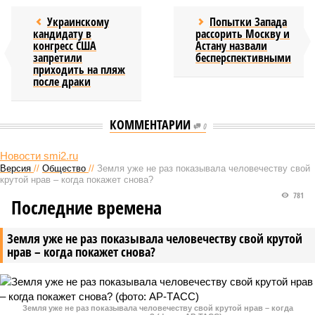
Украинскому
Попытки Запада
кандидату в
рассорить Москву и
конгресс США
Астану назвали
запретили
бесперспективными
приходить на пляж
после драки
КОММЕНТАРИИ
0
Новости smi2.ru
Версия
//
Общество
//
Земля уже не раз показывала человечеству свой
крутой нрав – когда покажет снова?
781
Последние времена
Земля уже не раз показывала человечеству свой крутой
нрав – когда покажет снова?
Земля уже не раз показывала человечеству свой крутой нрав – когда