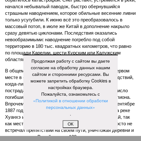
начался небывалый паводок, быстро обернувшийся
страшным наводнением, которое обильные весенние ливни
только усугубили. К июню всё это преобразовалось в
массовый потоп, в июле же Китай в дополнение накрыло
сразу девятью циклонами. Последствия оказались
невообразимыми: наводнение погребло под собой
территорию в 180 тыс. квадратных километров, что равно
по площади Карелии, шести Курским или Калужским
областям, десятку Чуваший.
Продолжая работу с сайтом вы даете
согласие на обработку данных нашим
В общем, недаром события 1931-го находятся на первом
сайтом и сторонними ресурсами. Вы
месте в списке самых смертоносных стихийных бедствий,
можете запретить обработку Cookies в
когда-либо происходивших на планете. Число
настройках браузера.
пострадавших в тот год достигло 53 млн человек, число
Пожалуйста, ознакомьтесь с
погибших, по некоторым оценкам, составило 4 миллиона.
«Политикой в отношении обработки
Впрочем, для Китая подобное не в новинку. Так, в сентябре
персональных данных»
1887 года вода прорвала многочисленные дамбы на реке
.
Хуанхэ и быстро залила почти весь Северный Китай, так
как местность там довольно низменная, и потоп просто не
OK
встречал препятствий на своём пути, уничтожая деревни и
целые города. Водой залило 130 тыс. квадратных