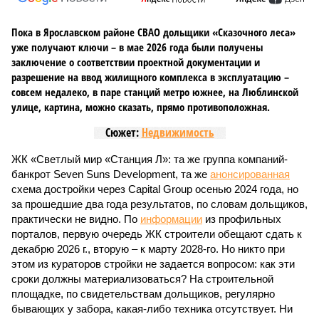
Пока в Ярославском районе СВАО дольщики «Сказочного леса»
уже получают ключи – в мае 2026 года были получены
заключение о соответствии проектной документации и
разрешение на ввод жилищного комплекса в эксплуатацию –
совсем недалеко, в паре станций метро южнее, на Люблинской
улице, картина, можно сказать, прямо противоположная.
Сюжет:
Недвижимость
ЖК «Светлый мир «Станция Л»: та же группа компаний-
банкрот Seven Suns Development, та же
анонсированная
схема достройки через Capital Group осенью 2024 года, но
за прошедшие два года результатов, по словам дольщиков,
практически не видно. По
информации
из профильных
порталов, первую очередь ЖК строители обещают сдать к
декабрю 2026 г., вторую – к марту 2028-го. Но никто при
этом из кураторов стройки не задается вопросом: как эти
сроки должны материализоваться? На строительной
площадке, по свидетельствам дольщиков, регулярно
бывающих у забора, какая-либо техника отсутствует. Ни