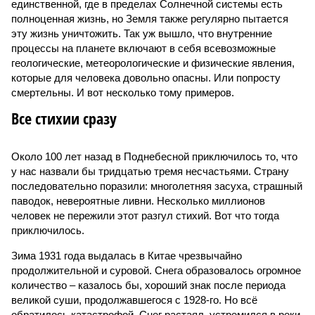
единственной, где в пределах Солнечной системы есть
полноценная жизнь, но Земля также регулярно пытается
эту жизнь уничтожить. Так уж вышло, что внутренние
процессы на планете включают в себя всевозможные
геологические, метеорологические и физические явления,
которые для человека довольно опасны. Или попросту
смертельны. И вот несколько тому примеров.
Все стихии сразу
Около 100 лет назад в Поднебесной приключилось то, что
у нас назвали бы тридцатью тремя несчастьями. Страну
последовательно поразили: многолетняя засуха, страшный
паводок, невероятные ливни. Несколько миллионов
человек не пережили этот разгул стихий. Вот что тогда
приключилось.
Зима 1931 года выдалась в Китае чрезвычайно
продолжительной и суровой. Снега образовалось огромное
количество – казалось бы, хороший знак после периода
великой суши, продолжавшегося с 1928-го. Но всё
обратилось катастрофой. Снег растаял, устремился в реки,