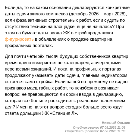
Если да, то на каком основании декларируются конкретные
даты сдачи жилого комплекса (декабрь 2026 – март 2028),
если фаза активных строительных работ, если судить по
отсутствию техники на площадке, ещё не началась? При
этом на бумаге даты ввода ЖК в строй продолжают
фигурировать
в объявлениях о продаже квартир на
профильных порталах.
Для почти четырёх тысяч будущих собственников квартир
время давно измеряется не календарём, а очередными
переносами ожиданий. И пока на профильных порталах
продолжают указывать даты сдачи, главным индикатором
остается сама стройка. Если на ней по-прежнему не видно
признаков масштабных работ, то неизбежно возникает
вопрос: не превращаются ли сроки ввода в декларацию,
которая все больше расходится с реальным положением
дел? Именно на этот вопрос сегодня больше всего ждут
ответа дольщики ЖК «Станция Л».
Николай Ольхин
Опубликовано:
07.08.2026 11:09
Отредактировано:
07.08.2026 11:09