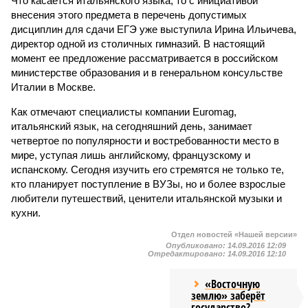
Что касается итальянского языка, то с инициативой
внесения этого предмета в перечень допустимых
дисциплин для сдачи ЕГЭ уже выступила Ирина Ильичева,
директор одной из столичных гимназий. В настоящий
момент ее предложение рассматривается в российском
министерстве образования и в генеральном консульстве
Италии в Москве.
Как отмечают специалисты компании Euromag,
итальянский язык, на сегодняшний день, занимает
четвертое по популярности и востребованности место в
мире, уступая лишь английскому, французскому и
испанскому. Сегодня изучить его стремятся не только те,
кто планирует поступление в ВУЗы, но и более взрослые
любители путешествий, ценители итальянской музыки и
кухни.
Отдел новостей «Нашей версии»
Опубликовано:
14.09.2016 12:09
Отредактировано:
14.09.2016 12:10
«Восточную
землю» заберёт
государство?