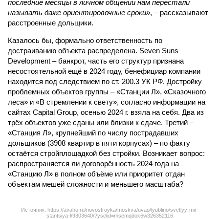
последние месяцы в личном общении нам перестали
называть даже ориентировочные сроки»
, – рассказывают
расстроенные дольщики.
Казалось бы, формально ответственность по
достраиванию объекта распределена. Seven Suns
Development – банкрот, часть его структур признана
несостоятельной ещё в 2024 году, бенефициар компании
находится под следствием по ст. 200.3 УК РФ. Достройку
проблемных объектов группы – «Станции Л», «Сказочного
леса» и «В стремлении к свету», согласно информации на
сайтах Capital Group, осенью 2024 г. взяла на себя. Два из
трёх объектов уже сданы или близки к сдаче. Третий –
«Станция Л», крупнейший по числу пострадавших
дольщиков (3908 квартир в пяти корпусах) – по факту
остаётся стройплощадкой без стройки. Возникает вопрос:
распространяется ли договорённость 2024 года на
«Станцию Л» в полном объёме или приоритет отдан
объектам мешей сложности и меньшего масштаба?
Источник: https://avaho.ru/novostroyka/moskva/uvao/lyublino/svetlyy-mir-
stantsiya-l/9303640/?ysclid=msemqdok6w326352116