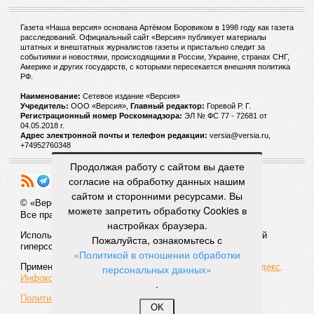
Газета «Наша версия» основана Артёмом Боровиком в 1998 году как газета
расследований. Официальный сайт «Версия» публикует материалы
штатных и внештатных журналистов газеты и пристально следит за
событиями и новостями, происходящими в России, Украине, странах СНГ,
Америке и других государств, с которыми пересекается внешняя политика
РФ.
Наименование:
Cетевое издание «Версия»
Учредитель:
ООО «Версия»,
Главный редактор:
Горевой Р. Г.
Регистрационный номер Роскомнадзора:
ЭЛ № ФС 77 - 72681 от
04.05.2018 г.
Адрес электронной почты и телефон редакции:
versia@versia.ru,
+74952760348
Продолжая работу с сайтом вы даете
согласие на обработку данных нашим
сайтом и сторонними ресурсами. Вы
© «Версия»
18+
можете запретить обработку Cookies в
Все права защищены
настройках браузера.
Использование материалов «Версии» без индексируемой
Пожалуйста, ознакомьтесь с
гиперссылки запрещено
«Политикой в отношении обработки
Применяются рекомендательные технологии:
СМИ2, Яндекс,
персональных данных»
Инфокс
.
Политика конфиденциальности
OK