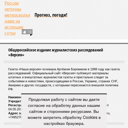
Прогноз, погоди!
150
Общероссийское издание журналистских расследований
«Версия»
Газета «Наша версия» основана Артёмом Боровиком в 1998 году как газета
расследований. Официальный сайт «Версия» публикует материалы
штатных и внештатных журналистов газеты и пристально следит за
событиями и новостями, происходящими в России, Украине, странах СНГ,
Америке и других государств, с которыми пересекается внешняя политика
РФ.
Наименование:
Cетевое издание «Версия»
Продолжая работу с сайтом вы даете
Учредитель:
ООО «Версия»,
Главный редактор:
Горевой Р. Г.
согласие на обработку данных нашим
Регистрационный номер Роскомнадзора:
ЭЛ № ФС 77 - 72681 от
04.05.2018 г.
сайтом и сторонними ресурсами. Вы
Адрес электронной почты и телефон редакции:
versia@versia.ru,
можете запретить обработку Cookies в
+74952760348
настройках браузера.