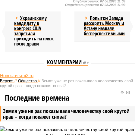
Опубликовано:
07.08.2026 11:09
Отредактировано:
07.08.2026 11:09
Украинскому
Попытки Запада
кандидату в
рассорить Москву и
конгресс США
Астану назвали
запретили
бесперспективными
приходить на пляж
после драки
КОММЕНТАРИИ
0
Новости smi2.ru
Версия
//
Общество
//
Земля уже не раз показывала человечеству свой
крутой нрав – когда покажет снова?
648
Последние времена
Земля уже не раз показывала человечеству свой крутой
нрав – когда покажет снова?