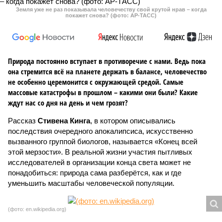
Земля уже не раз показывала человечеству свой крутой нрав – когда
покажет снова? (фото: АР-ТАСС)
Природа постоянно вступает в противоречие с нами. Ведь пока
она стремится всё на планете держать в балансе, человечество
не особенно церемонится с окружающей средой. Самые
массовые катастрофы в прошлом – какими они были? Какие
ждут нас со дня на день и чем грозят?
Рассказ
Стивена Кинга
, в котором описывались
последствия очередного апокалипсиса, искусственно
вызванного группой биологов, называется «Конец всей
этой мерзости». В реальной жизни участия пытливых
исследователей в организации конца света может не
понадобиться: природа сама разберётся, как и где
уменьшить масштабы человеческой популяции.
(фото: en.wikipedia.org)