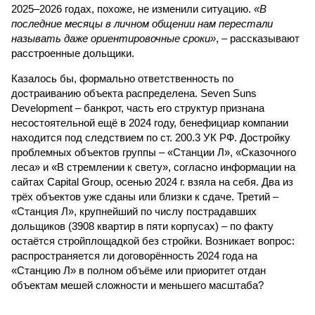
2025–2026 годах, похоже, не изменили ситуацию.
«В
последние месяцы в личном общении нам перестали
называть даже ориентировочные сроки»
, – рассказывают
расстроенные дольщики.
Казалось бы, формально ответственность по
достраиванию объекта распределена. Seven Suns
Development – банкрот, часть его структур признана
несостоятельной ещё в 2024 году, бенефициар компании
находится под следствием по ст. 200.3 УК РФ. Достройку
проблемных объектов группы – «Станции Л», «Сказочного
леса» и «В стремлении к свету», согласно информации на
сайтах Capital Group, осенью 2024 г. взяла на себя. Два из
трёх объектов уже сданы или близки к сдаче. Третий –
«Станция Л», крупнейший по числу пострадавших
дольщиков (3908 квартир в пяти корпусах) – по факту
остаётся стройплощадкой без стройки. Возникает вопрос:
распространяется ли договорённость 2024 года на
«Станцию Л» в полном объёме или приоритет отдан
объектам мешей сложности и меньшего масштаба?