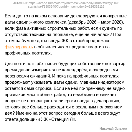
Источник: https://avaho.ru/novostroyka/moskva/uvao/lyublino/svetlyy-mir-
stantsiya-l/9303640/?ysclid=msemqdok6w326352116
Если да, то на каком основании декларируются конкретные
даты сдачи жилого комплекса (декабрь 2026 – март 2028),
если фаза активных строительных работ, если судить по
отсутствию техники на площадке, ещё не началась? При
этом на бумаге даты ввода ЖК в строй продолжают
фигурировать
в объявлениях о продаже квартир на
профильных порталах.
Для почти четырёх тысяч будущих собственников квартир
время давно измеряется не календарём, а очередными
переносами ожиданий. И пока на профильных порталах
продолжают указывать даты сдачи, главным индикатором
остается сама стройка. Если на ней по-прежнему не видно
признаков масштабных работ, то неизбежно возникает
вопрос: не превращаются ли сроки ввода в декларацию,
которая все больше расходится с реальным положением
дел? Именно на этот вопрос сегодня больше всего ждут
ответа дольщики ЖК «Станция Л».
Николай Ольхин