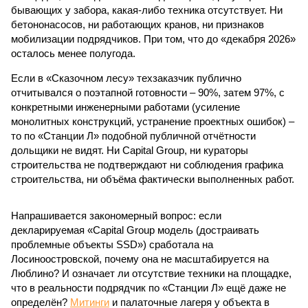
бывающих у забора, какая-либо техника отсутствует. Ни
бетононасосов, ни работающих кранов, ни признаков
мобилизации подрядчиков. При том, что до «декабря 2026»
осталось менее полугода.
Если в «Сказочном лесу» техзаказчик публично
отчитывался о поэтапной готовности – 90%, затем 97%, с
конкретными инженерными работами (усиление
монолитных конструкций, устранение проектных ошибок) –
то по «Станции Л» подобной публичной отчётности
дольщики не видят. Ни Capital Group, ни кураторы
строительства не подтверждают ни соблюдения графика
строительства, ни объёма фактически выполненных работ.
Напрашивается закономерный вопрос: если
декларируемая «Capital Group модель (достраивать
проблемные объекты SSD») сработала на
Лосиноостровской, почему она не масштабируется на
Люблино? И означает ли отсутствие техники на площадке,
что в реальности подрядчик по «Станции Л» ещё даже не
определён?
Митинги
и палаточные лагеря у объекта в