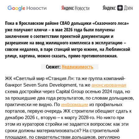
Пока в Ярославском районе СВАО дольщики «Сказочного леса»
уже получают ключи – в мае 2026 года были получены
заключение о соответствии проектной документации и
разрешение на ввод жилищного комплекса в эксплуатацию –
совсем недалеко, в паре станций метро южнее, на Люблинской
улице, картина, можно сказать, прямо противоположная.
Сюжет:
Недвижимость
ЖК «Светлый мир «Станция Л»: та же группа компаний-
банкрот Seven Suns Development, та же
анонсированная
схема достройки через Capital Group осенью 2024 года, но
за прошедшие два года результатов, по словам дольщиков,
практически не видно. По
информации
из профильных
порталов, первую очередь ЖК строители обещают сдать к
декабрю 2026 г., вторую – к марту 2028-го. Но никто при
этом из кураторов стройки не задается вопросом: как эти
сроки должны материализоваться? На строительной
площадке, по свидетельствам дольщиков, регулярно