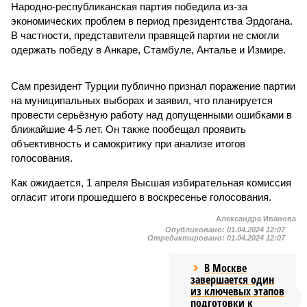
Народно-республиканская партия победила из-за
экономических проблем в период президентства Эрдогана.
В частности, представители правящей партии не смогли
одержать победу в Анкаре, Стамбуле, Анталье и Измире.
Сам президент Турции публично признал поражение партии
на муниципальных выборах и заявил, что планируется
провести серьёзную работу над допущенными ошибками в
ближайшие 4-5 лет. Он также пообещал проявить
объективность и самокритику при анализе итогов
голосования.
Как ожидается, 1 апреля Высшая избирательная комиссия
огласит итоги прошедшего в воскресенье голосования.
Александра Иванова
Опубликовано:
01.04.2024 12:07
Отредактировано:
01.04.2024 12:07
В Москве
завершается один
из ключевых этапов
подготовки к