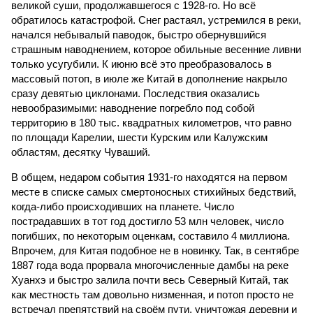
великой суши, продолжавшегося с 1928-го. Но всё
обратилось катастрофой. Снег растаял, устремился в реки,
начался небывалый паводок, быстро обернувшийся
страшным наводнением, которое обильные весенние ливни
только усугубили. К июню всё это преобразовалось в
массовый потоп, в июле же Китай в дополнение накрыло
сразу девятью циклонами. Последствия оказались
невообразимыми: наводнение погребло под собой
территорию в 180 тыс. квадратных километров, что равно
по площади Карелии, шести Курским или Калужским
областям, десятку Чуваший.
В общем, недаром события 1931-го находятся на первом
месте в списке самых смертоносных стихийных бедствий,
когда-либо происходивших на планете. Число
пострадавших в тот год достигло 53 млн человек, число
погибших, по некоторым оценкам, составило 4 миллиона.
Впрочем, для Китая подобное не в новинку. Так, в сентябре
1887 года вода прорвала многочисленные дамбы на реке
Хуанхэ и быстро залила почти весь Северный Китай, так
как местность там довольно низменная, и потоп просто не
встречал препятствий на своём пути, уничтожая деревни и