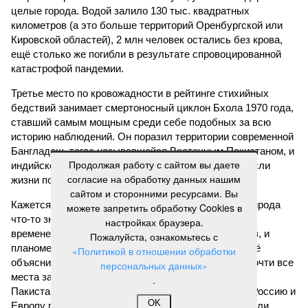
целые города. Водой залило 130 тыс. квадратных
километров (а это больше территорий Оренбургской или
Кировской областей), 2 млн человек остались без крова,
ещё столько же погибли в результате спровоцированной
катастрофой пандемии.
Третье место по кровожадности в рейтинге стихийных
бедствий занимает смертоносный циклон Бхола 1970 года,
ставший самым мощным среди себе подобных за всю
историю наблюдений. Он поразил территории современной
Бангладеш, тогда называвшейся Восточным Пакистаном, и
Продолжая работу с сайтом вы даете
индийского штата Западная Бенгалия. Шторма унесли
согласие на обработку данных нашим
жизни полумиллиона человек.
сайтом и сторонними ресурсами. Вы
Кажется, стремящаяся сохранить свою чистоту природа
можете запретить обработку Cookies в
что-то знала о том, какие именно страны станут со
настройках браузера.
временем самыми «грязными» в плане производств, и
Пожалуйста, ознакомьтесь с
планомерно подтачивала их демографию. А как ещё
«Политикой в отношении обработки
объяснить то, что в топ-10 природных катастроф почти все
персональных данных»
места занимают бедствия, разразившиеся в Индии,
.
Пакистане, Бангладеш и Турции? Что характерно, Россию и
OK
Европу подобные катастрофы никогда не затрагивали,