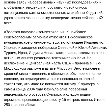
основываясь на современных научных исследованиях и
глобальных тенденциях, составили свой список
потенциально самых смертоносных стихийных бедствий,
угрожающих человечеству непосредственно сейчас, в XXI
веке.
«Золото» получили землетрясения. К наиболее
сейсмоопасным регионам относится Тихоокеанское
вулканическое огненное кольцо, включающее Индонезию,
Японию и западное побережье Северной и Южной Америки.
Турция, Иран, Индия и Непал также расположены на очень
активных линиях разломов тектонических плит. Не
исключение и центральная часть США – причина в Нью-
Мадридском разломе в штате Миссури. Землетрясения
средней силы – явление, в общем-то, обычное и вполне
сносное, но периодически, раз в несколько столетий,
трясёт так, что мало не покажется никому. К примеру, в
самом конце 2004 года бахнуло близ побережья
индонезийского острова Суматра, а следом пошли
огромные, превышающие высоту 15 метров, волны. Итог –
250 тыс. погибших.