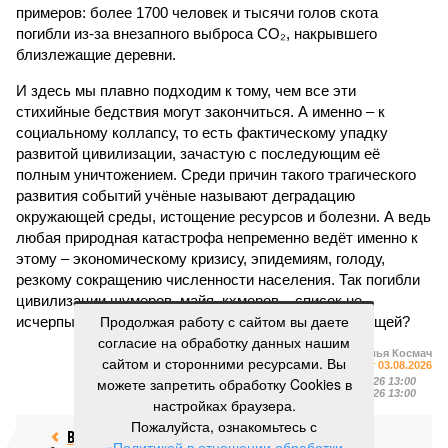
примеров: более 1700 человек и тысячи голов скота
погибли из-за внезапного выброса CO₂, накрывшего
близлежащие деревни.
И здесь мы плавно подходим к тому, чем все эти
стихийные бедствия могут закончиться. А именно – к
социальному коллапсу, то есть фактическому упадку
развитой цивилизации, зачастую с последующим её
полным уничтожением. Среди причин такого трагического
развития событий учёные называют деградацию
окружающей среды, истощение ресурсов и болезни. А ведь
любая природная катастрофа непременно ведёт именно к
этому – экономическому кризису, эпидемиям, голоду,
резкому сокращению численности населения. Так погибли
цивилизации шумеров, майя, кхмеров – список не
Продолжая работу с сайтом вы даете
исчерпывающий. Какая цивилизация будет следующей?
согласие на обработку данных нашим
Илья Космач
сайтом и сторонними ресурсами. Вы
Газета
«Наша версия» №29 от 03.08.2026
можете запретить обработку Cookies в
Опубликовано:
05.08.2026 13:00
Отредактировано:
05.08.2026 13:00
настройках браузера.
Пожалуйста, ознакомьтесь с
Возраст
Инфантино
«Политикой в отношении обработки