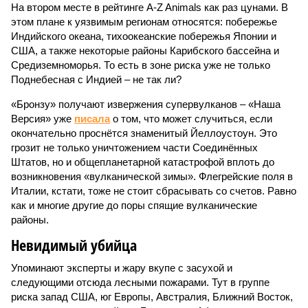
На втором месте в рейтинге A-Z Animals как раз цунами. В
этом плане к уязвимым регионам относятся: побережье
Индийского океана, тихо­океанские побережья Японии и
США, а также некоторые районы Карибского бассейна и
Средиземноморья. То есть в зоне риска уже не только
Поднебесная с Индией – не так ли?
«Бронзу» получают извержения супервулканов – «Наша
Версия» уже
писала
о том, что может случиться, если
окончательно проснётся знаменитый Йеллоустоун. Это
грозит не только уничтожением части Соединённых
Штатов, но и общепланетарной катастрофой вплоть до
возникновения «вулканической зимы». Флегрейские поля в
Италии, кстати, тоже не стоит сбрасывать со счетов. Равно
как и многие другие до поры спящие вулканические
районы.
Невидимый убийца
Упоминают эксперты и жару вкупе с засухой и
следующими отсюда лесными пожарами. Тут в группе
риска запад США, юг Европы, Австралия, Ближний Восток,