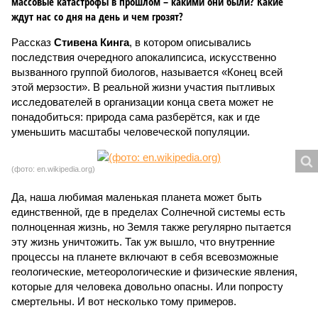
массовые катастрофы в прошлом – какими они были? Какие
ждут нас со дня на день и чем грозят?
Рассказ
Стивена Кинга
, в котором описывались
последствия очередного апокалипсиса, искусственно
вызванного группой биологов, называется «Конец всей
этой мерзости». В реальной жизни участия пытливых
исследователей в организации конца света может не
понадобиться: природа сама разберётся, как и где
уменьшить масштабы человеческой популяции.
(фото: en.wikipedia.org)
Да, наша любимая маленькая планета может быть
единственной, где в пределах Солнечной системы есть
полноценная жизнь, но Земля также регулярно пытается
эту жизнь уничтожить. Так уж вышло, что внутренние
процессы на планете включают в себя всевозможные
геологические, метеорологические и физические явления,
которые для человека довольно опасны. Или попросту
смертельны. И вот несколько тому примеров.