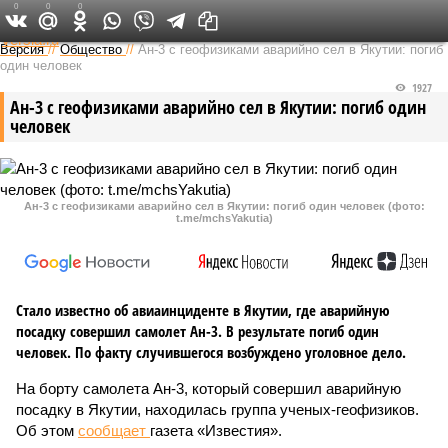
0
0
0
Федеральный выпуск
Версия
//
Общество
//
Ан-3 с геофизиками аварийно сел в Якутии: погиб
один человек
1927
Ан-3 с геофизиками аварийно сел в Якутии: погиб один
человек
Ан-3 с геофизиками аварийно сел в Якутии: погиб один человек (фото:
t.me/mchsYakutia)
Стало известно об авиаинциденте в Якутии, где аварийную
посадку совершил самолет Ан-3. В результате погиб один
человек. По факту случившегося возбуждено уголовное дело.
На борту самолета Ан-3, который совершил аварийную
посадку в Якутии, находилась группа ученых-геофизиков.
Об этом
сообщает
газета «Известия».