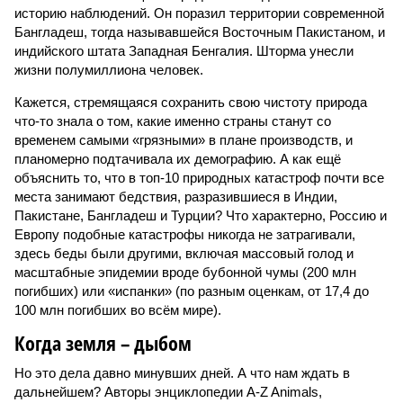
историю наблюдений. Он поразил территории современной
Бангладеш, тогда называвшейся Восточным Пакистаном, и
индийского штата Западная Бенгалия. Шторма унесли
жизни полумиллиона человек.
Кажется, стремящаяся сохранить свою чистоту природа
что-то знала о том, какие именно страны станут со
временем самыми «грязными» в плане производств, и
планомерно подтачивала их демографию. А как ещё
объяснить то, что в топ-10 природных катастроф почти все
места занимают бедствия, разразившиеся в Индии,
Пакистане, Бангладеш и Турции? Что характерно, Россию и
Европу подобные катастрофы никогда не затрагивали,
здесь беды были другими, включая массовый голод и
масштабные эпидемии вроде бубонной чумы (200 млн
погибших) или «испанки» (по разным оценкам, от 17,4 до
100 млн погибших во всём мире).
Когда земля – дыбом
Но это дела давно минувших дней. А что нам ждать в
дальнейшем? Авторы энциклопедии A-Z Animals,