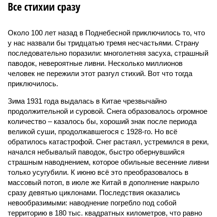
Все стихии сразу
Около 100 лет назад в Поднебесной приключилось то, что
у нас назвали бы тридцатью тремя несчастьями. Страну
последовательно поразили: многолетняя засуха, страшный
паводок, невероятные ливни. Несколько миллионов
человек не пережили этот разгул стихий. Вот что тогда
приключилось.
Зима 1931 года выдалась в Китае чрезвычайно
продолжительной и суровой. Снега образовалось огромное
количество – казалось бы, хороший знак после периода
великой суши, продолжавшегося с 1928-го. Но всё
обратилось катастрофой. Снег растаял, устремился в реки,
начался небывалый паводок, быстро обернувшийся
страшным наводнением, которое обильные весенние ливни
только усугубили. К июню всё это преобразовалось в
массовый потоп, в июле же Китай в дополнение накрыло
сразу девятью циклонами. Последствия оказались
невообразимыми: наводнение погребло под собой
территорию в 180 тыс. квадратных километров, что равно