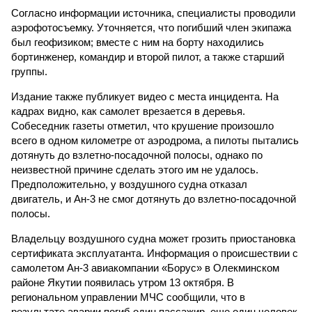
Согласно информации источника, специалисты проводили
аэрофотосъемку. Уточняется, что погибший член экипажа
был геофизиком; вместе с ним на борту находились
бортинженер, командир и второй пилот, а также старший
группы.
Издание также публикует видео с места инцидента. На
кадрах видно, как самолет врезается в деревья.
Собеседник газеты отметил, что крушение произошло
всего в одном километре от аэродрома, а пилоты пытались
дотянуть до взлетно-посадочной полосы, однако по
неизвестной причине сделать этого им не удалось.
Предположительно, у воздушного судна отказал
двигатель, и Ан-3 не смог дотянуть до взлетно-посадочной
полосы.
Владельцу воздушного судна может грозить приостановка
сертификата эксплуатанта. Информация о происшествии с
самолетом Ан-3 авиакомпании «Борус» в Олекминском
районе Якутии появилась утром 13 октября. В
региональном управлении МЧС сообщили, что в
результате аварии погиб один пассажир, еще один человек