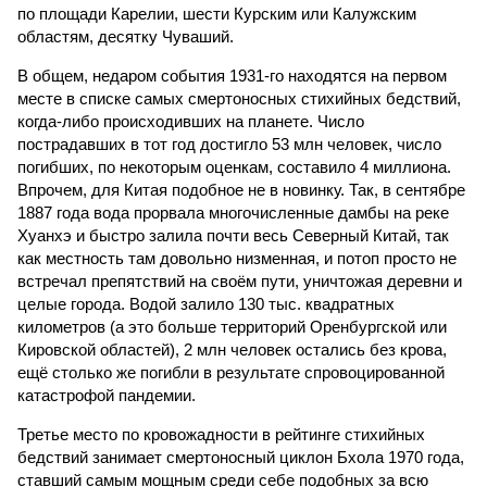
по площади Карелии, шести Курским или Калужским
областям, десятку Чуваший.
В общем, недаром события 1931-го находятся на первом
месте в списке самых смертоносных стихийных бедствий,
когда-либо происходивших на планете. Число
пострадавших в тот год достигло 53 млн человек, число
погибших, по некоторым оценкам, составило 4 миллиона.
Впрочем, для Китая подобное не в новинку. Так, в сентябре
1887 года вода прорвала многочисленные дамбы на реке
Хуанхэ и быстро залила почти весь Северный Китай, так
как местность там довольно низменная, и потоп просто не
встречал препятствий на своём пути, уничтожая деревни и
целые города. Водой залило 130 тыс. квадратных
километров (а это больше территорий Оренбургской или
Кировской областей), 2 млн человек остались без крова,
ещё столько же погибли в результате спровоцированной
катастрофой пандемии.
Третье место по кровожадности в рейтинге стихийных
бедствий занимает смертоносный циклон Бхола 1970 года,
ставший самым мощным среди себе подобных за всю