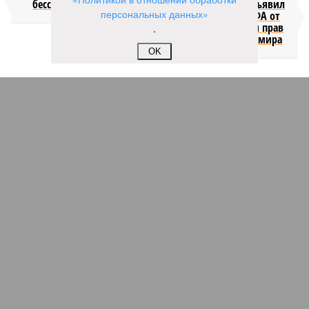
бессмертия
отступил и объявил
персональных данных»
об отказе ФИФА от
продажи доли прав
.
на чемпионат мира
OK
КОММЕНТАРИИ
1
Новости smi2.ru
Версия
//
Общество
//
Мы могли бы жить сотни лет, но этого никогда не
будет
552
Возраст бессмертия
Мы могли бы жить сотни лет, но этого никогда не будет
Мы могли бы жить сотни лет, но этого никогда не будет (фото: Deep
Vision)