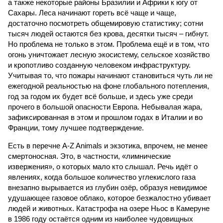
а также некоторые районы Бразилии и Африки к югу от
Сахары. Леса начинают гореть всё чаще и чаще,
достаточно посмотреть общемировую статистику; сотни
тысяч людей остаются без крова, десятки тысяч – гибнут.
Но проблема не только в этом. Проблема ещё и в том, что
огонь уничтожает лесную экосистему, сельское хозяйство
и кропотливо созданную человеком инфраструктуру.
Учитывая то, что пожары начинают становиться чуть ли не
ежегодной реальностью на фоне глобального потепления,
год за годом их будет всё больше, и здесь уже среди
прочего в большой опасности Европа. Небывалая жара,
зафиксированная в этом и прошлом годах в Италии и во
Франции, тому лучшее подтверждение.
Есть в перечне A-Z Animals и экзотика, впрочем, не менее
смертоносная. Это, в частности, «лимнические
извержения», о которых мало кто слышал. Речь идёт о
явлениях, когда большое количество углекислого газа
внезапно вырывается из глубин озёр, образуя невидимое
удушающее газовое облако, которое безжалостно убивает
людей и животных. Катастрофа на озере Ньос в Камеруне
в 1986 году остаётся одним из наиболее чудовищных