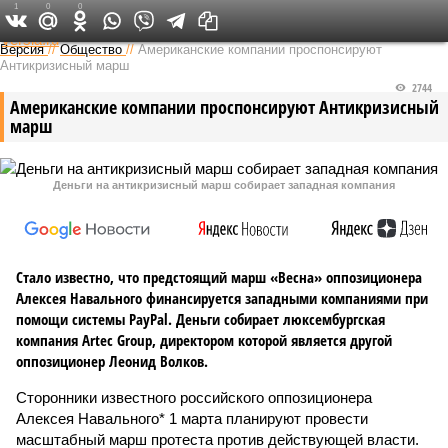
1
0
0
Федеральный выпуск
Версия
//
Общество
//
Американские компании проспонсируют
Антикризисный марш
2744
Американские компании проспонсируют Антикризисный
марш
Деньги на антикризисный марш собирает западная компания
Стало известно, что предстоящий марш «Весна» оппозиционера
Алексея Навального финансируется западными компаниями при
помощи системы PayPal. Деньги собирает люксембургская
компания Artec Group, директором которой является другой
оппозиционер Леонид Волков.
Сторонники известного российского оппозиционера
Алексея Навального* 1 марта планируют провести
масштабный марш протеста против действующей власти.