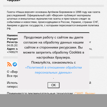
Газета «Наша версия» основана Артёмом Боровиком в 1998 году как газета
расследований. Официальный сайт «Версия» публикует материалы
штатных и внештатных журналистов газеты и пристально следит за
событиями и новостями, происходящими в России, Украине, странах СНГ,
Америке и других государств, с которыми пересекается внешняя политика
РФ.
Наименование:
Cетевое издание «Версия»
Продолжая работу с сайтом вы даете
Учредитель:
ООО «Версия»,
Главный редактор:
Горевой Р. Г.
согласие на обработку данных нашим
Регистрационный номер Роскомнадзора:
ЭЛ № ФС 77 - 72681 от
04.05.2018 г.
сайтом и сторонними ресурсами. Вы
Адрес электронной почты и телефон редакции:
versia@versia.ru,
можете запретить обработку Cookies в
+74952760348
настройках браузера.
Пожалуйста, ознакомьтесь с
«Политикой в отношении обработки
персональных данных»
© «Версия»
18+
Все права защищены
.
Использование материалов «Версии» без индексируемой
OK
гиперссылки запрещено
Применяются рекомендательные технологии:
СМИ2, Яндекс,
Инфокс
Политика конфиденциальности