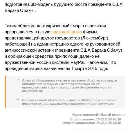
подготовила 3D-модель будущего бюста президента США
Барака Обамы.
Таким образом, «антикризисный» марш оппозиции
превращается в некую
пиар-кампанию
фирмы,
представляющей другое государство (Люксембург),
работающей на администрацию одного из руководителей
антироссийской истерии (президента США Барака Обаму)
и собирающей средства при помощи далеко не
дружественной России системы PayPal. Напомним, что
проведение марша назначено на 1 марта 2015 года.
*
Алексей Навальный внесен в перечень физических лиц, в
отношении которых имеются сведения об их
причастности к экстремистской деятельности или
терроризму.
**
Волков Леонид Михайлович внесен Минюстом в реестр
физических лиц, признанных иностранными агентами
Отдел новостей «Нашей версии»
Опубликовано:
18.02.2015 18:30
Отредактировано:
18.02.2015 18:30