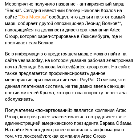
Мероприятие получило название - антикризисный марш
"Весна". Сегодня известный блогер Николай Козлов на
сайте
"Эха Москвы"
сообщил, что деньги на этот самый
марш собирает другой оппозиционер Леонид Волков**,
находящийся на должности директора компании Artec
Group, которая зарегистрирована в Люксембурге, где и
проживает сам Волков.
Всю информацию о предстоящем марше можно найти на
сайте vesna.today, на котором указана рабочая электронная
почта Леонида Волкова lvolkov@artec-group.com. На сайте
также предлагается профинансировать данное
мероприятие при помощи системы PayPal. Отметим, что
данная платежная система, не так давно ввела санкции
против жителей Крыма, которых она попросту перестала
обслуживать.
Получателем «пожертвований» является компания Artec
Group, которая ранее «засветилась» в сотрудничестве с
администрацией американского президента Барака Обамы.
На сайте Белого дома ранее появлялась информация о
том, что люксембургская компания Artec Group