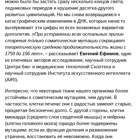
можно было бы застать сразу несколько концов света,
ледниковых периодов и крушение десятка-другого
развитых цивилизаций. Но мы снова возвращаемся к
катастрофическим изменениям в ДНК, которые начисто
вычёркивают эти цифры из всех возможных вариантов
долголетия.
«При устранении всех остальных причин
старения только соматические мутации сокращают
теоретическую среднюю продолжительность жизни с
1759 до 156 лет»
, – рассказывает
Евгений Ефимов
, один
из ключевых авторов исследования, научный сотрудник
Центра био- и медицинских технологий Сколтеха и
научный сотрудник Института искусственного интеллекта
(AIRI).
Интересно, что некоторые ткани нашего организма более
устойчивы к соматическим мутациям, чем другие. В
частности, клетки печени: они с радостью заменят старые,
процветая бесконечно долго. С другой стороны, клетки
миокарда (среднего слоя сердечной мышцы) и нейроны
(клетки головного мозга) гораздо более подвержены
мутациям: если их функция деления и размножения
утрачена, восстановить её невозможно. Когда они