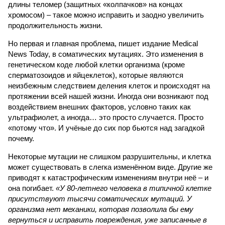
длины теломер (защитных «колпачков» на концах
хромосом) – такое можно исправить и заодно увеличить
продолжительность жизни.
Но первая и главная проблема, пишет издание Medical
News Today, в соматических мутациях. Это изменения в
генетическом коде любой клетки организма (кроме
сперматозоидов и яйцеклеток), которые являются
неизбежным следствием деления клеток и происходят на
протяжении всей нашей жизни. Иногда они возникают под
воздействием внешних факторов, условно таких как
ультрафиолет, а иногда… это просто случается. Просто
«потому что». И учёные до сих пор бьются над загадкой
почему.
Некоторые мутации не слишком разрушительны, и клетка
может существовать в слегка изменённом виде. Другие же
приводят к катастрофическим изменениям внутри неё – и
она погибает.
«У 80-летнего человека в типичной клетке
присутствуют тысячи соматических мутаций. У
организма нет механики, которая позволила бы ему
вернуться и исправить повреждения, уже записанные в