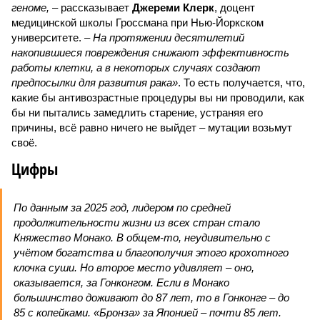
геноме,
– рассказывает
Джереми Клерк
, доцент
медицинской школы Гроссмана при Нью-Йоркском
университете.
– На протяжении десятилетий
накопившиеся повреждения снижают эффективность
работы клетки, а в некоторых случаях создают
предпосылки для развития рака»
. То есть получается, что,
какие бы антивозрастные процедуры вы ни проводили, как
бы ни пытались замедлить старение, устраняя его
причины, всё равно ничего не выйдет – мутации возьмут
своё.
Цифры
По данным за 2025 год, лидером по средней
продолжительности жизни из всех стран стало
Княжество Монако. В общем-то, неудивительно с
учётом богатства и благополучия этого крохотного
клочка суши. Но второе место удивляет – оно,
оказывается, за Гонконгом. Если в Монако
большинство доживают до 87 лет, то в Гонконге – до
85 с копейками. «Бронза» за Японией – почти 85 лет.