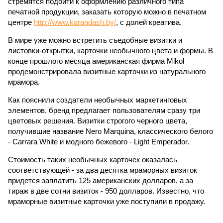
стремятся подойти к оформлению различного типа
печатной продукции, заказать которую можно в печатном
центре
http://www.karandash.by/
, с долей креатива.
В мире уже можно встретить съедобные визитки и
листовки-открытки, карточки необычного цвета и формы. В
конце прошлого месяца американская фирма Mikol
продемонстрировала визитные карточки из натурального
мрамора.
Как пояснили создатели необычных маркетинговых
элементов, бренд предлагает пользователям сразу три
цветовых решения. Визитки строгого черного цвета,
получившие название Nero Marquina, классического белого
- Carrara White и модного бежевого - Light Emperador.
Стоимость таких необычных карточек оказалась
соответствующей - за два десятка мраморных визиток
придется заплатить 125 американских долларов, а за
тираж в две сотни визиток - 950 долларов. Известно, что
мраморные визитные карточки уже поступили в продажу.