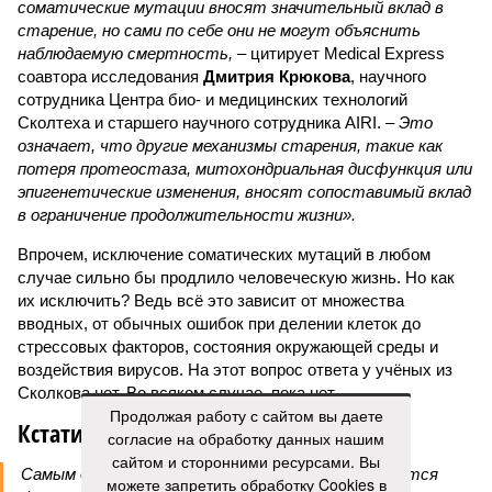
соматические мутации вносят значительный вклад в
старение, но сами по себе они не могут объяснить
наблюдаемую смертность, –
цитирует Medical Express
соавтора исследования
Дмитрия Крюкова
, научного
сотрудника Центра био- и медицинских технологий
Сколтеха и старшего научного сотрудника AIRI. –
Это
означает, что другие механизмы старения, такие как
потеря протеостаза, митохондриальная дисфункция или
эпигенетические изменения, вносят сопоставимый вклад
в ограничение продолжительности жизни».
Впрочем, исключение соматических мутаций в любом
случае сильно бы продлило человеческую жизнь. Но как
их исключить? Ведь всё это зависит от множества
вводных, от обычных ошибок при делении клеток до
стрессовых факторов, состояния окружающей среды и
воздействия вирусов. На этот вопрос ответа у учёных из
Сколкова нет. Во всяком случае, пока нет.
Продолжая работу с сайтом вы даете
Кстати
согласие на обработку данных нашим
сайтом и сторонними ресурсами. Вы
Самым долгоживущим человеком на Земле остаётся
можете запретить обработку Cookies в