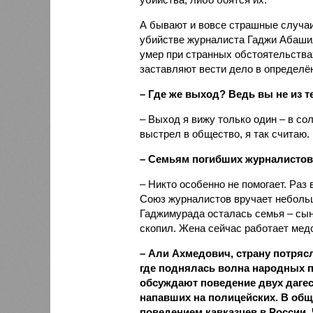
А бывают и вовсе страшные случаи
убийстве журналиста Гаджи Абаши
умер при странных обстоятельствах
заставляют вести дело в определён
– Где же выход? Ведь вы не из те
– Выход я вижу только один – в со
выстрел в общество, я так считаю.
– Семьям погибших журналистов у
– Никто особенно не помогает. Раз 
Союз журналистов вручает неболь
Гаджимурада осталась семья – сыну
скопил. Жена сейчас работает мед
– Али Ахмедович, страну потряс
где поднялась волна народных 
обсуждают поведение двух дагес
напавших на полицейских. В общ
поведением кавказцев в России. 