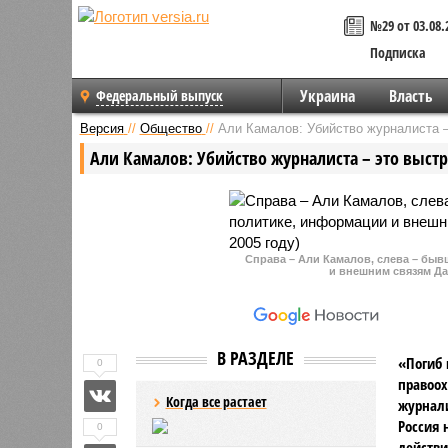
№29 от 03.08.
Подписка
Украина
Власть
Федеральный выпуск
Версия
//
Общество
//
Али Камалов: Убийство журналиста –
Али Камалов: Убийство журналиста – это выстр
Справа – Али Камалов, слева – бы
и внешним связям Даг
В РАЗДЕЛЕ
«Погиб 
0
правоох
Когда все растает
журнали
Россия 
0
действи