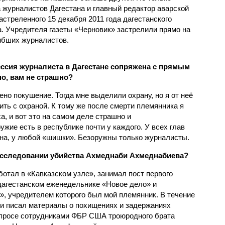
 журналистов Дагестана и главный редактор аварской
астреленного 15 декабря 2011 года дагестанского
 Учредителя газеты «Черновик» застрелили прямо на
гибших журналистов.
ссия журналиста в Дагестане сопряжена с прямым
но, вам не страшно?
ено покушение. Тогда мне выделили охрану, но я от неё
ть с охраной. К тому же после смерти племянника я
а, и вот это на самом деле страшно и
ужие есть в республике почти у каждого. У всех глав
на, у любой «шишки». Безоружны только журналисты.
расследовании убийства Ахмеднаби Ахмеднабиева?
отал в «Кавказском узле», занимал пост первого
 дагестанском еженедельнике «Новое дело» и
», учредителем которого был мой племянник. В течение
и писал материалы о похищениях и задержаниях
опросе сотрудниками ФБР США троюродного брата