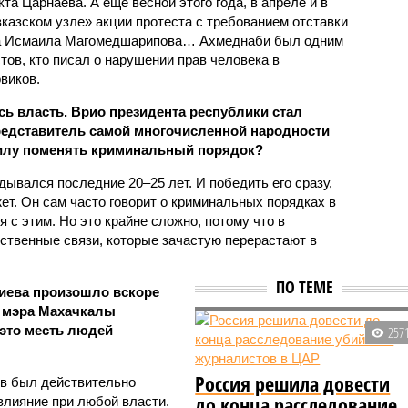
та Царнаева. А ещё весной этого года, в апреле и в
казском узле» акции протеста с требованием отставки
на Исмаила Магомедшарипова… Ахмеднаби был одним
тов, кто писал о нарушении прав человека в
виков.
сь власть. Врио президента республики стал
редставитель самой многочисленной народности
силу поменять криминальный порядок?
ывался последние 20–25 лет. И победить его сразу,
т. Он сам часто говорит о криминальных порядках в
 с этим. Но это крайне сложно, потому что в
ственные связи, которые зачастую перерастают в
ПО ТЕМЕ
иева произошло вскоре
и мэра Махачкалы
 это месть людей
257
Россия решила довести
ов был действительно
до конца расследование
влияние при любой власти.