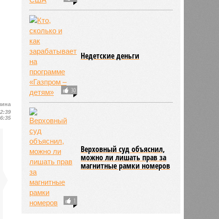
Недетские деньги
30
шина
12:39
16:35
Верховный суд объяснил,
можно ли лишать прав за
магнитные рамки номеров
1