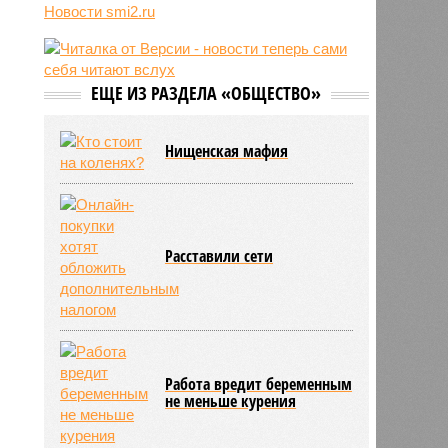
Усольцевых и других людей
Новости smi2.ru
10:51
Голливуд тайно внедряет ИИ
вопреки бунту звёзд и
забастовкам
ЕЩЕ ИЗ РАЗДЕЛА «ОБЩЕСТВО»
10:48
Экс-глава сирийской разведки
нашёлся в России
Нищенская мафия
Расставили сети
Работа вредит беременным
не меньше курения