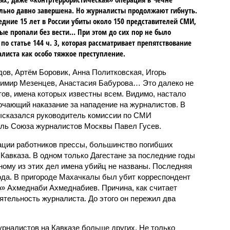
ьно давно завершена. Но журналисты продолжают гибнуть.
едние 15 лет в России убиты около 150 представителей СМИ,
ые пропали без вести… При этом до сих пор не было
по статье 144 ч. 3, которая рассматривает препятствование
листа как особо тяжкое преступление.
ов, Артём Боровик, Анна Политковская, Игорь
димир Мезенцев, Анастасия Бабурова… Это далеко не
ов, имена которых известны всем. Видимо, настало
очающий наказание за нападение на журналистов. В
высказался руководитель комиссии по СМИ
ль Союза журналистов Москвы Павел Гусев.
ии работников прессы, большинство погибших
Кавказа. В одном только Дагестане за последние годы
дному из этих дел имена убийц не названы. Последняя
года. В пригороде Махачкалы был убит корреспондент
о» Ахмеднаби Ахмеднабиев. Причина, как считает
ятельность журналиста. До этого он пережил два
урналистов на Кавказе больше других. Не только