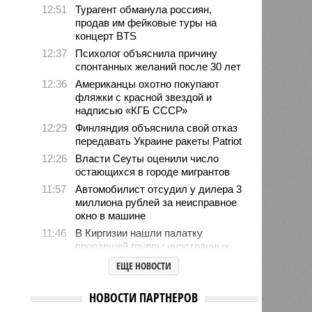
12:51
Турагент обманула россиян,
продав им фейковые туры на
концерт BTS
12:37
Психолог объяснила причину
спонтанных желаний после 30 лет
12:36
Американцы охотно покупают
фляжки с красной звездой и
надписью «КГБ СССР»
12:29
Финляндия объяснила свой отказ
передавать Украине ракеты Patriot
12:26
Власти Сеуты оценили число
остающихся в городе мигрантов
11:57
Автомобилист отсудил у дилера 3
миллиона рублей за неисправное
окно в машине
11:46
В Киргизии нашли палатку
пропавшей группы иностранных
альпинистов
ЕЩЕ НОВОСТИ
10:53
Туристы устремились в
аномальную зону Манской «петли
НОВОСТИ ПАРТНЕРОВ
смерти» после пропажи семьи