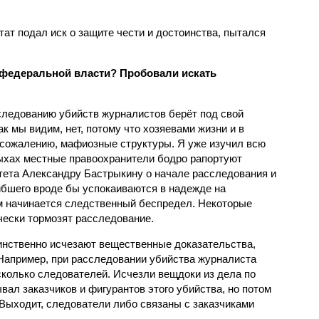
тат подал иск о защите чести и достоинства, пытался
 федеральной власти? Пробовали искать
следованию убийств журналистов берёт под свой
ак мы видим, нет, потому что хозяевами жизни и в
к сожалению, мафиозные структуры. Я уже изучил всю
ыхах местные правоохранители бодро рапортуют
ета Александру Бастрыкину о начале расследования и
гибшего вроде бы успокаиваются в надежде на
м начинается следственный беспредел. Некоторые
чески тормозят расследование.
аинственно исчезают вещественные доказательства,
Например, при расследовании убийства журналиста
колько следователей. Исчезли вещдоки из дела по
ал заказчиков и фигурантов этого убийства, но потом
 Выходит, следователи либо связаны с заказчиками