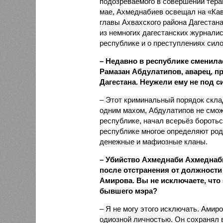
подозреваемого в совершении терак
мае, Ахмеднабиев освещал на «Кав
главы Ахвахского района Дагеста
из немногих дагестанских журналис
республике и о преступлениях сило
– Недавно в республике сменила
Рамазан Абдулатипов, аварец, п
Дагестана. Неужели ему не под 
– Этот криминальный порядок склад
одним махом, Абдулатипов не сможе
республике, начал всерьёз бороться
республике многое определяют род
денежные и мафиозные кланы.
– Убийство Ахмеднаби Ахмеднаб
после отстранения от должност
Амирова. Вы не исключаете, что
бывшего мэра?
– Я не могу этого исключать. Амир
одиозной личностью. Он сохранял 