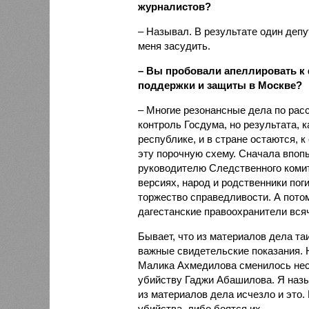
журналистов?
– Называл. В результате один депу
меня засудить.
– Вы пробовали апеллировать к
поддержки и защиты в Москве?
– Многие резонансные дела по рас
контроль Госдума, но результата, к
республике, и в стране остаются, 
эту порочную схему. Сначала впоп
руководителю Следственного комит
версиях, народ и родственники по
торжество справедливости. А пото
дагестанские правоохранители вся
Бывает, что из материалов дела т
важные свидетельские показания. 
Малика Ахмедилова сменилось нес
убийству Гаджи Абашилова. Я назыв
из материалов дела исчезло и это.
убийства, либо боятся их.