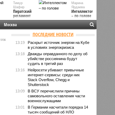
Тимур
Марина
Шафир
Ярдаева
Пиратский
Интеллектом
регламент
– по голове
Москва
ПОСЛЕДНИЕ НОВОСТИ
5136
13:19
Раскрыт источник энергии на Кубе
в условиях энергокризиса
13:18
Дважды оправданного по делу об
убийстве россиянина будут
судить в третий раз
13:16
Нейросети убивают привычные
интернет-сервисы: среди них
Stack Overflow, Chegg и
Shutterstock
13:09
В ВСУ перечислили причины
самовольного оставления части
военнослужащими
13:01
В Германии насчитали порядка 14
тысяч сообщений об НЛО