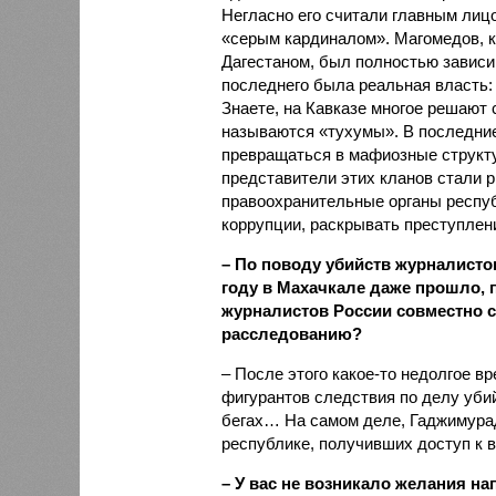
Негласно его считали главным лиц
«серым кардиналом». Магомедов, к
Дагестаном, был полностью зависи
последнего была реальная власть: 
Знаете, на Кавказе многое решают 
называются «тухумы». В последние
превращаться в мафиозные структу
представители этих кланов стали р
правоохранительные органы респуб
коррупции, раскрывать преступлен
– По поводу убийств журналисто
году в Махачкале даже прошло, 
журналистов России совместно с
расследованию?
– После этого какое-то недолгое в
фигурантов следствия по делу уби
бегах… На самом деле, Гаджимура
республике, получивших доступ к в
– У вас не возникало желания на