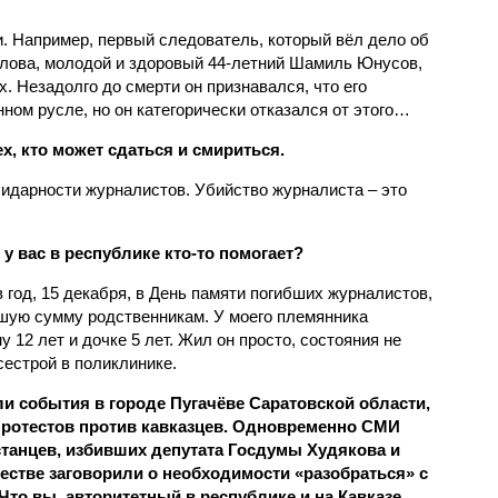
. Например, первый следователь, который вёл дело об
лова, молодой и здоровый 44-летний Шамиль Юнусов,
. Незадолго до смерти он признавался, что его
ном русле, но он категорически отказался от этого…
х, кто может сдаться и смириться.
лидарности журналистов. Убийство журналиста – это
 вас в республике кто-то помогает?
в год, 15 декабря, в День памяти погибших журналистов,
шую сумму родственникам. У моего племянника
 12 лет и дочке 5 лет. Жил он просто, состояния не
сестрой в поликлинике.
ли события в городе Пугачёве Саратовской области,
протестов против кавказцев. Одновременно СМИ
танцев, избивших депутата Госдумы Худякова и
естве заговорили о необходимости «разобраться» с
Что вы, авторитетный в республике и на Кавказе