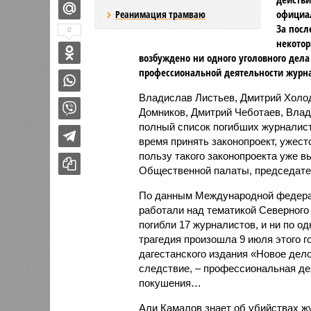
официал
Реанимация трамваю
За посл
0
некотор
возбуждено ни одного уголовного дела 
профессиональной деятельности журна
Владислав Листьев, Дмитрий Холод
Домников, Дмитрий Чеботаев, Вла
полный список погибших журналист
время принять законопроект, ужест
пользу такого законопроекта уже 
Общественной палаты, председате
По данным Международной федерац
работали над тематикой Северного 
погибли 17 журналистов, и ни по о
трагедия произошла 9 июля этого 
дагестанского издания «Новое дел
следствие, – профессиональная де
покушения…
Али Камалов знает об убийствах ж