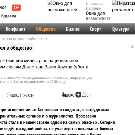
Вячеслав
2026
Калинин
Окно для
Реклама
возможностей
Конфликт
Общество
Бизнес
Спорт
Культура
 это выстрел в общество
ел в общество
вший министр по национальной политике, информации
естана Загир Арухов (убит в 2005 году)
при исполнении…» Так говорят о солдатах, о сотрудниках
ранительных органов и о журналистах. Профессия
ста стала в нашей стране одной из самых опасных. Сегодня
не ведёт ни одной войны, не участвует в локальных боевых
ях, даже «контртеррористическая» операция в Чечне