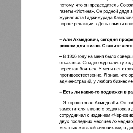
потому, что он председатель Союза
газеты «Истина». Он родной дядя з
журналиста Гаджимурада Камалова.
пороге редакции в День памяти по
– Али Ахмедович, сегодня профе
риском для жизни. Скажите чест
– В 1996 году на меня было соверш
отказался. Стыдно журналисту ходи
перестал бояться. У меня нет страх
противоестественно. Я знаю, что ор
администраций, у любого бизнесме
– Есть ли какие-то подвижки в 
– Я хорошо знал Ахмеднаби. Он раб
заместителя главного редактора в
сотрудничал с изданием «Черновик
двух последних месяцев Ахмеднаб
местных жителей силовиками, о д