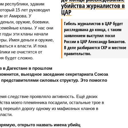
убийства журналистов в
ом республики, эдаким
оторый 15 лет руководил
ЦАР
м от Амирова. У
деньги, оружие, боевики.
Гибель журналистов в ЦАР будет
семейные кланы. У нас они
расследована до конца, с таким
 годы эти кланы начали
заявлением выступил посол
ры. Имея деньги и оружие,
России в ЦАР Александр Бикантов.
ваться к власти. И пока
В деле разбираются СКР и местное
лики не очистятся от
правительство.
ия будет сложно.
в в Дагестане в прошлом
помнится, выездное заседание секретариата Союза
 представителями силовых структур. Это помогло
ремя следствие проявляло активность. Ещё двоих
йства моего племянника посадили, остальные трое в
д перешёл дорогу одному из мафиозных кланов в
ласти.
прямую, открыто назвать имена убийц