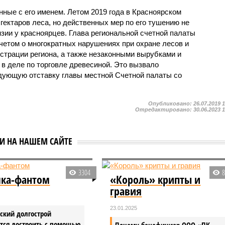
нные с его именем. Летом 2019 года в Красноярском
 гектаров леса, но действенных мер по его тушению не
зии у красноярцев. Глава региональной счетной палаты
четом о многократных нарушениях при охране лесов и
трации региона, а также незаконными вырубками и
в деле по торговле древесиной. Это вызвало
дующую отставку главы местной Счетной палаты со
Опубликовано:
26.07.2019 
Отредактировано:
30.06.2023 
ЬИ НА НАШЕМ САЙТЕ
3304
ка-фантом
«Король» крипты и
гравия
23.01.2025
ский долгострой
тся достроить с помощью
Почему бенефициар ООО «ПК