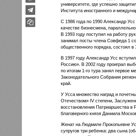
университете, где успешно защити
Института иностранного и междунар
С 1986 года по 1990 Александр Усс
качестве бизнесмена, параллельно
В 1993 году поступил на работу р
занимал посты члена Совфеда 1 со
общественного порядка, состоял в
В 1997 году Александр Усс вступил
Россию». В 2002 году проиграл выб
по итогам 1-го тура занял первое 
Законодательного Собрания региона
край.
У Усса множество наград и почетны
Отечеством» IV степени, Заслужен
восстановления Патриаршества в Р
благоверного князя Даниила Москов
Женат на Людмиле Прокопьевне Усс
супругов три ребенка: два сына (о