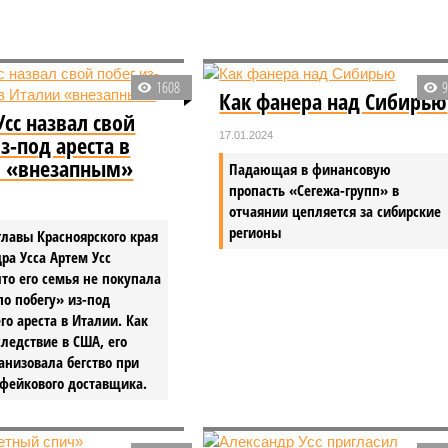
1608
Как фанера над Сибирью
Усс назвал свой
17.01.2024
з-под ареста в
и «внезапным»
Падающая в финансовую
пропасть «Сегежа-групп» в
отчаянии цепляется за сибирские
регионы
главы Красноярского края
ра Усса Артем Усс
что его семья не покупала
по побегу» из-под
о ареста в Италии. Как
следствие в США, его
анизовала бегство при
фейкового доставщика.