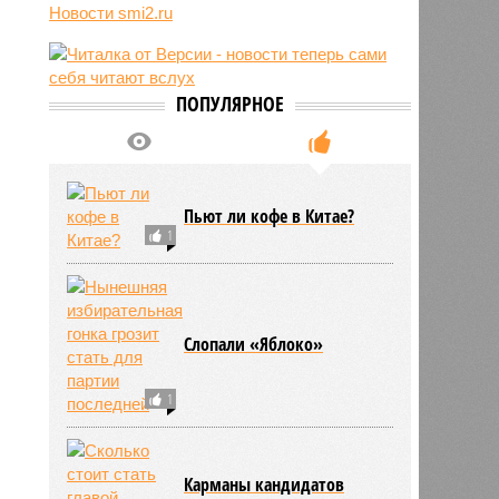
выхода России к Индийскому
Новости smi2.ru
океану
12:05
В Японии опять произошло
землетрясение
ПОПУЛЯРНОЕ
12:03
В Египте безработный мужчина
притворялся судьёй и вымогал
деньги
Пьют ли кофе в Китае?
1
Слопали «Яблоко»
1
Карманы кандидатов