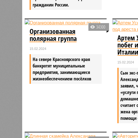
гражданин России.
34300
Организованная
Артем 
полярная группа
побег и
15.02.2024
Итали
На севере Красноярского края
15.02.2024
банкротят муниципальные
предприятия, занимающиеся
Сын экс-
жизнеобеспечением посёлков
Александ
заявил, 
«услуги 
домашнег
считает 
жена орг
помощи 