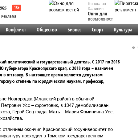
Вячеслав
2026
Калинин
Окно для
Реклама
возможностей
Конфликт
Общество
Бизнес
Спорт
Культура
1
кий политический и государственный деятель. С 2017 по 2018
рИО губернатора Красноярского края, с 2018 года – назначен
л в отставку. В настоящее время является депутатом
кторскую степень по юридическим наукам, профессор,
вне Новгородка (Иланский район) в обычной
 Петрович Усс – фронтовик, в 1947 демобилизован,
хоза, Герой Соцтруда. Мать – Мария Фоминична Усс.
хозяйства.
с отличием окончил Красноярский госуниверситет по
пирантуру проходил в Томском государственном