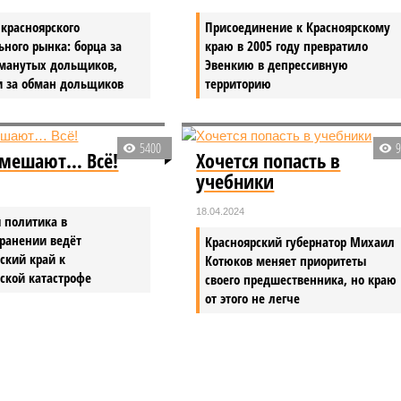
красноярского
Присоединение к Красноярскому
ьного рынка: борца за
краю в 2005 году превратило
бманутых дольщиков,
Эвенкию в депрессивную
и за обман дольщиков
территорию
5400
мешают… Всё!
Хочется попасть в
учебники
18.04.2024
 политика в
ранении ведёт
Красноярский губернатор Михаил
ский край к
Котюков меняет приоритеты
ской катастрофе
своего предшественника, но краю
от этого не легче