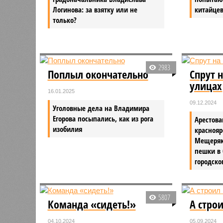
Логинова: за взятку или не
китайце
только?
2983
Поплыл окончательно
Спрут 
улицах
16.01.2025
09.12.2024
Уголовные дела на Владимира
Егорова посыпались, как из рога
Арестова
изобилия
красноя
Мещеряк
пешки в 
городско
5807
Команда «сидеть!»
А стро
04.10.2024
05.09.2024