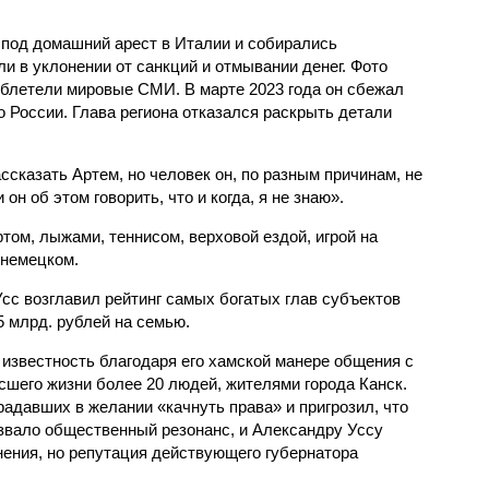
 под домашний арест в Италии и собирались
и в уклонении от санкций и отмывании денег. Фото
 облетели мировые СМИ. В марте 2023 года он сбежал
о России. Глава региона отказался раскрыть детали
ссказать Артем, но человек он, по разным причинам, не
он об этом говорить, что и когда, я не знаю».
том, лыжами, теннисом, верховой ездой, игрой на
 немецком.
сс возглавил рейтинг самых богатых глав субъектов
5 млрд. рублей на семью.
 известность благодаря его хамской манере общения с
сшего жизни более 20 людей, жителями города Канск.
радавших в желании «качнуть права» и пригрозил, что
ызвало общественный резонанс, и Александру Уссу
ения, но репутация действующего губернатора