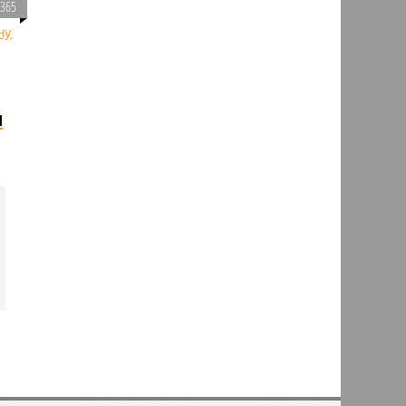
2365
и