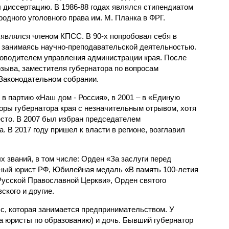
л диссертацию. В 1986-88 годах являлся стипендиатом
одного уголовного права им. М. Планка в ФРГ.
 являлся членом КПСС. В 90-х попробовал себя в
 занимаясь научно-преподавательской деятельностью.
уководителем управления администрации края. После
зыва, заместителя губернатора по вопросам
 Законодательном собрании.
 в партию «Наш дом - Россия», в 2001 – в «Единую
оры губернатора края с незначительным отрывом, хотя
место. В 2007 был избран председателем
. В 2017 году пришел к власти в регионе, возглавил
х званий, в том числе: Орден «За заслуги перед
ный юрист РФ, Юбилейная медаль «В память 100-летия
усской Православной Церкви», Орден святого
ского и другие.
, которая занимается предпринимательством. У
ба юристы по образованию) и дочь. Бывший губернатор