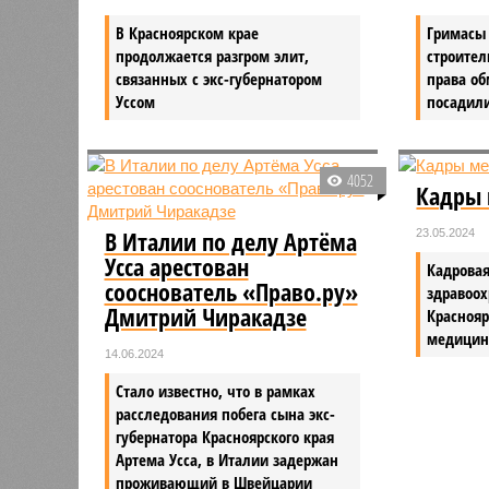
В Красноярском крае
Гримасы 
продолжается разгром элит,
строител
связанных с экс-губернатором
права о
Уссом
посадил
4052
Кадры 
В Италии по делу Артёма
23.05.2024
Усса арестован
Кадровая
сооснователь «Право.ру»
здравоох
Дмитрий Чиракадзе
Краснояр
медицин
14.06.2024
Стало известно, что в рамках
расследования побега сына экс-
губернатора Красноярского края
Артема Усса, в Италии задержан
проживающий в Швейцарии