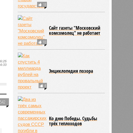
18
Сайт газеты "Московский
комсомолец" не работает
93
16:25
14:33
Энциклопедия позора
4
8542
Ко дню Победы. Судьбы
трёх теплоходов