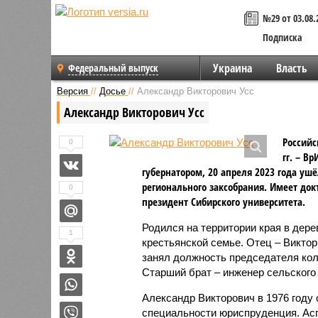
№29 от 03.08.
Подписка
Украина
Власть
Федеральный выпуск
Версия
//
Досье
//
Александр Викторович Усс
Александр Викторович Усс
Российс
0
гг. – В
губернатором, 20 апреля 2023 года ушё
регионального заксобрания. Имеет до
0
президент Сибирского университета.
Родился на территории края в дере
1
крестьянской семье. Отец – Виктор
занял должность председателя кол
Старший брат – инженер сельского 
Александр Викторович в 1976 году 
специальности юриспруденция. Ас