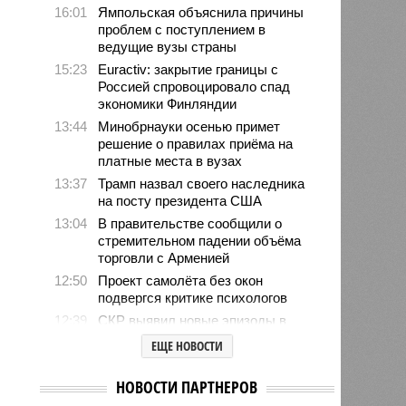
16:01
Ямпольская объяснила причины
проблем с поступлением в
ведущие вузы страны
15:23
Euractiv: закрытие границы с
Россией спровоцировало спад
экономики Финляндии
13:44
Минобрнауки осенью примет
решение о правилах приёма на
платные места в вузах
13:37
Трамп назвал своего наследника
на посту президента США
13:04
В правительстве сообщили о
стремительном падении объёма
торговли с Арменией
12:50
Проект самолёта без окон
подвергся критике психологов
12:39
СКР выявил новые эпизоды в
серии похищений девушек
ЕЩЕ НОВОСТИ
вымогателями
12:34
Хуснуллин заявил о
НОВОСТИ ПАРТНЕРОВ
необходимости проработки ж/д