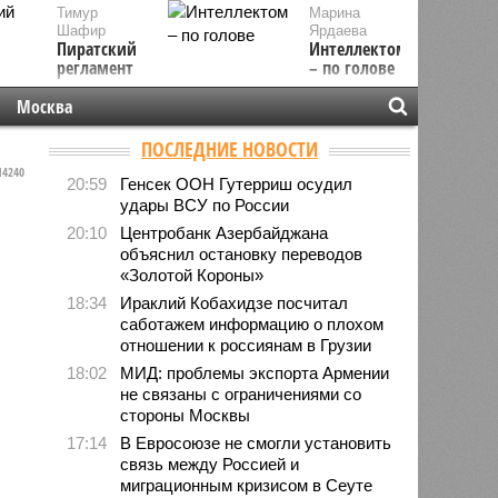
Тимур
Марина
Шафир
Ярдаева
Пиратский
Интеллектом
регламент
– по голове
Москва
ПОСЛЕДНИЕ НОВОСТИ
4240
20:59
Генсек ООН Гутерриш осудил
удары ВСУ по России
20:10
Центробанк Азербайджана
объяснил остановку переводов
«Золотой Короны»
18:34
Ираклий Кобахидзе посчитал
саботажем информацию о плохом
отношении к россиянам в Грузии
18:02
МИД: проблемы экспорта Армении
не связаны с ограничениями со
стороны Москвы
17:14
В Евросоюзе не смогли установить
связь между Россией и
миграционным кризисом в Сеуте