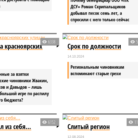
в
ДСУ» Роман Скрипальщиков
добывал песок семь лет, а
спросили с него только сейчас
6338
на красноярских
Срок по должности
14.10.2024
Региональным чиновникам
вспоминают старые грехи
нные за взятки
рские чиновники Жвакин,
ов и Давыдов – лишь
большой игре по распилу
го бюджета?
6152
1
ил из себя…
Слитый регион
12.08.2024