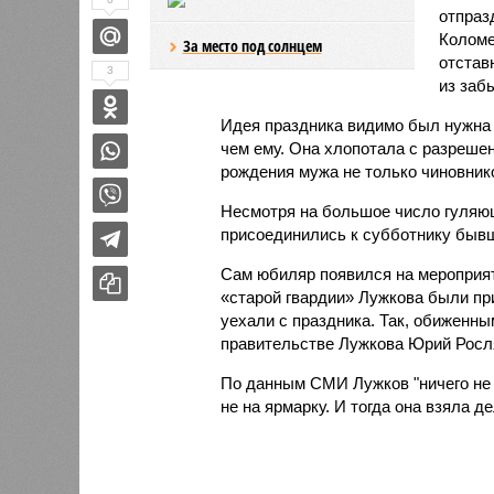
отпраз
Коломе
За место под солнцем
отстав
3
из заб
Идея праздника видимо был нужна 
чем ему. Она хлопотала с разреше
рождения мужа не только чиновнико
Несмотря на большое число гуляющ
присоединились к субботнику бывш
Сам юбиляр появился на мероприят
«старой гвардии» Лужкова были пр
уехали с праздника. Так, обиженн
правительстве Лужкова Юрий Росл
По данным СМИ Лужков "ничего не хо
не на ярмарку. И тогда она взяла де