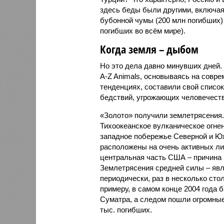
здесь беды были другими, включа
бубонной чумы (200 млн погибших) 
погибших во всём мире).
Когда земля – дыбом
Но это дела давно минувших дней.
A-Z Animals, основываясь на совр
тенденциях, составили свой списо
бедствий, угрожающих человечеству
«Золото» получили землетрясения.
Тихоокеанское вулканическое огне
западное побережье Северной и Юж
расположены на очень активных ли
центральная часть США – причина
Землетрясения средней силы – явле
периодически, раз в несколько стол
примеру, в самом конце 2004 года 
Суматра, а следом пошли огромные
тыс. погибших.