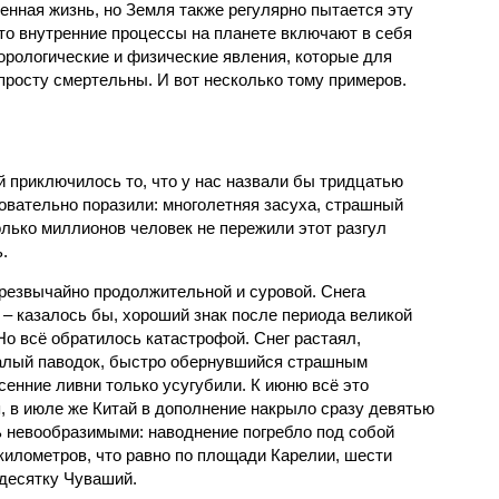
енная жизнь, но Земля также регулярно пытается эту
что внутренние процессы на планете включают в себя
орологические и физические явления, которые для
просту смертельны. И вот несколько тому примеров.
й приключилось то, что у нас назвали бы тридцатью
овательно поразили: многолетняя засуха, страшный
олько миллионов человек не пережили этот разгул
.
чрезвычайно продолжительной и суровой. Снега
 – казалось бы, хороший знак после периода великой
Но всё обратилось катастрофой. Снег растаял,
валый паводок, быстро обернувшийся страшным
енние ливни только усугубили. К июню всё это
, в июле же Китай в дополнение накрыло сразу девятью
 невообразимыми: наводнение погребло под собой
километров, что равно по площади Карелии, шести
десятку Чуваший.