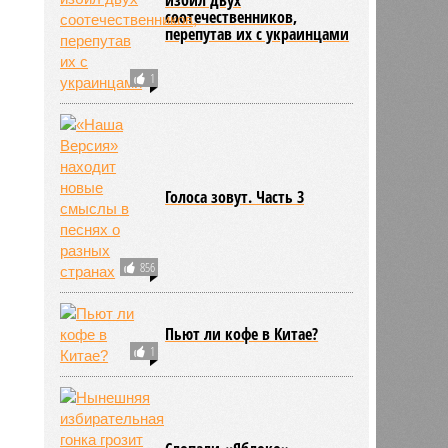
соотечественников,
перепутав их с украинцами
1
Голоса зовут. Часть 3
856
Пьют ли кофе в Китае?
1