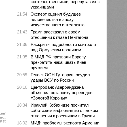
соотечественников, перепутав их с
украинцами
21:54
Эксперт оценил будущее
человечества в эпоху
искусственного интеллекта
21:43
Трамп рассказал о своём
отношении к главе Пентагона
21:36
Раскрыты подробности контроля
над Ормузским проливом
21:35
В МИД РФ призвали Европу
прекратить накачивать Киев
оружием
20:59
Генсек ООН Гутерриш осудил
удары ВСУ по России
20:10
Центробанк Азербайджана
объяснил остановку переводов
«Золотой Короны»
18:34
Ираклий Кобахидзе посчитал
саботажем информацию о плохом
сия"
отношении к россиянам в Грузии
18:19
18:20
18:02
МИД: проблемы экспорта Армении