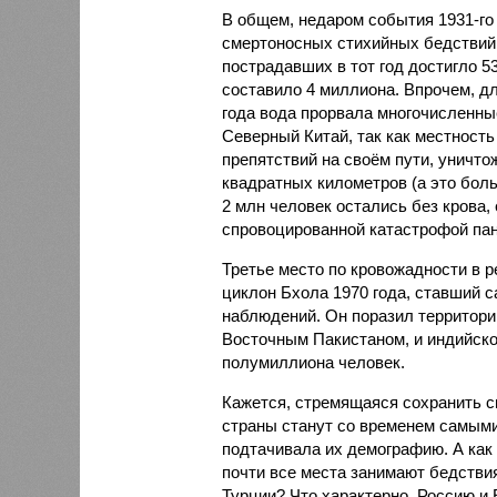
В общем, недаром события 1931-го
смертоносных стихийных бедствий,
пострадавших в тот год достигло 5
составило 4 миллиона. Впрочем, для
года вода прорвала многочисленны
Северный Китай, так как местность
препятствий на своём пути, уничто
квадратных километров (а это бол
2 млн человек остались без крова,
спровоцированной катастрофой па
Третье место по кровожадности в 
циклон Бхола 1970 года, ставший
наблюдений. Он поразил территори
Восточным Пакистаном, и индийско
полумиллиона человек.
Кажется, стремящаяся сохранить св
страны станут со временем самыми
подтачивала их демографию. А как 
почти все места занимают бедстви
Турции? Что характерно, Россию и 