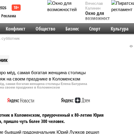
Вячеслав
2026
Калинин
Окно для
Реклама
возможностей
Конфликт
Общество
Бизнес
Спорт
Культура
 субботник
ник
ёд, самая богатая женщина столицы Елена Батурина
 на своем празднике в Коломенском
отник в Коломенском, приуроченный к 80-летию Юрия
, пришло чуть более 300 человек.
ие бывший градоначальник Юрий Лужков решил