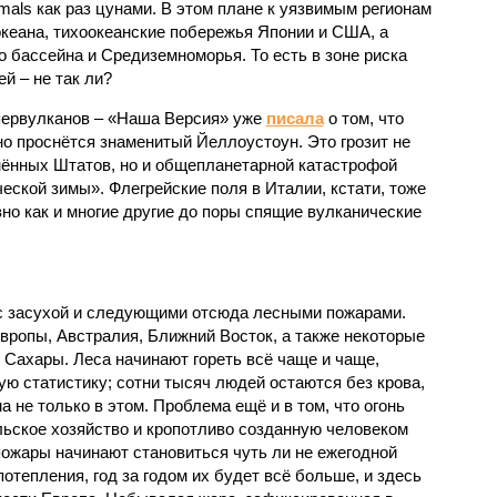
imals как раз цунами. В этом плане к уязвимым регионам
кеана, тихо­океанские побережья Японии и США, а
 бассейна и Средиземноморья. То есть в зоне риска
й – не так ли?
первулканов – «Наша Версия» уже
писала
о том, что
но проснётся знаменитый Йеллоустоун. Это грозит не
нённых Штатов, но и общепланетарной катастрофой
еской зимы». Флегрейские поля в Италии, кстати, тоже
вно как и многие другие до поры спящие вулканические
 с засухой и следующими отсюда лесными пожарами.
Европы, Австралия, Ближний Восток, а также некоторые
 Сахары. Леса начинают гореть всё чаще и чаще,
ю статистику; сотни тысяч людей остаются без крова,
а не только в этом. Проблема ещё и в том, что огонь
льское хозяйство и кропотливо созданную человеком
пожары начинают становиться чуть ли не ежегодной
отепления, год за годом их будет всё больше, и здесь