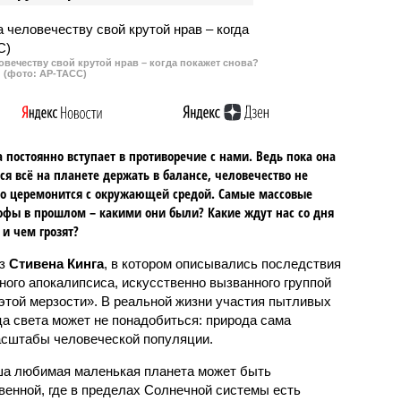
овечеству свой крутой нрав – когда покажет снова?
(фото: АР-ТАСС)
 постоянно вступает в противоречие с нами. Ведь пока она
ся всё на планете держать в балансе, человечество не
о церемонится с окружающей средой. Самые массовые
офы в прошлом – какими они были? Какие ждут нас со дня
 и чем грозят?
аз
Стивена Кинга
, в котором описывались последствия
ного апокалипсиса, искусственно вызванного группой
 этой мерзости». В реальной жизни участия пытливых
ца света может не понадобиться: природа сама
масштабы человеческой популяции.
ша любимая маленькая планета может быть
венной, где в пределах Солнечной системы есть