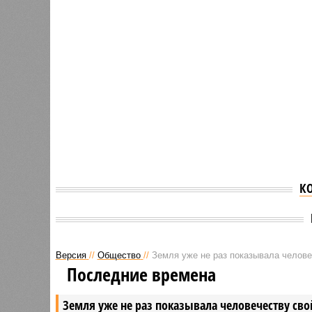
К
Версия
//
Общество
//
Земля уже не раз показывала человеч
Последние времена
Земля уже не раз показывала человечеству свой