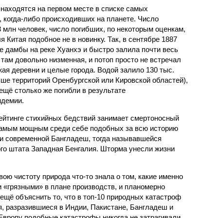
 находятся на первом месте в списке самых
 когда-либо происходивших на планете. Число
3 млн человек, число погибших, по некоторым оценкам,
 Китая подобное не в новинку. Так, в сентябре 1887
е дамбы на реке Хуанхэ и быстро залила почти весь
 там довольно низменная, и потоп просто не встречал
жая деревни и целые города. Водой залило 130 тыс.
ьше территорий Оренбургской или Кировской областей),
 ещё столько же погибли в результате
ндемии.
рейтинге стихийных бедствий занимает смертоносный
 самым мощным среди себе подобных за всю историю
и современной Бангладеш, тогда называвшейся
го штата Западная Бенгалия. Шторма унесли жизни
ою чистоту природа что-то знала о том, какие именно
 «грязными» в плане производств, и планомерно
ещё объяснить то, что в топ-10 природных катастроф
я, разразившиеся в Индии, Пакистане, Бангладеш и
Европу подобные катастрофы никогда не затрагивали,