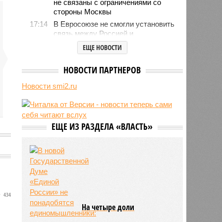
не связаны с ограничениями со
стороны Москвы
17:14
В Евросоюзе не смогли установить
связь между Россией и
миграционным кризисом в Сеуте
ЕЩЕ НОВОСТИ
16:01
Ямпольская объяснила причины
проблем с поступлением в
НОВОСТИ ПАРТНЕРОВ
ведущие вузы страны
Новости smi2.ru
15:23
Euractiv: закрытие границы с
Россией спровоцировало спад
экономики Финляндии
13:44
Минобрнауки осенью примет
ЕЩЕ ИЗ РАЗДЕЛА «ВЛАСТЬ»
решение о правилах приёма на
платные места в вузах
434
На четыре доли