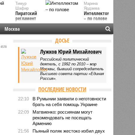
Тимур
Марина
Шафир
Ярдаева
Пиратский
Интеллектом
регламент
– по голове
Москва
ДОСЬЕ
4570
Лужков Юрий Михайлович
Российский политический
деятель, с 1992 по 2010 – мэр
Москвы, бывший сопредседатель
Высшего совета партии «Единая
Россия».
ПОСЛЕДНИЕ НОВОСТИ
22:10
В Румынии заявили о неготовности
брать на себя помощь Украине
22:09
Матвиенко: россиянам могут
рекомендовать не посещать
Армению
21:56
Пьяный поляк жестоко избил двух