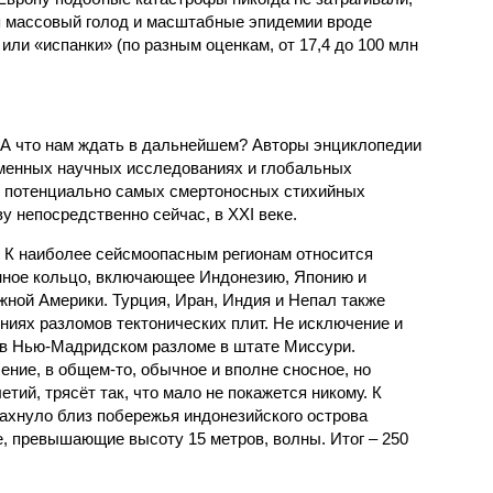
я массовый голод и масштабные эпидемии вроде
или «испанки» (по разным оценкам, от 17,4 до 100 млн
 А что нам ждать в дальнейшем? Авторы энциклопедии
еменных научных исследованиях и глобальных
к потенциально самых смертоносных стихийных
 непосредственно сейчас, в XXI веке.
 К наиболее сейсмоопасным регионам относится
нное кольцо, включающее Индонезию, Японию и
ной Америки. Турция, Иран, Индия и Непал также
ниях разломов тектонических плит. Не исключение и
 в Нью-Мадридском разломе в штате Миссури.
ние, в общем-то, обычное и вполне сносное, но
етий, трясёт так, что мало не покажется никому. К
бахнуло близ побережья индонезийского острова
, превышающие высоту 15 метров, волны. Итог – 250