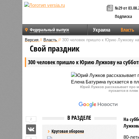
№29 от 03.08.
Подписка
Украина
Власть
Федеральный выпуск
Версия
//
Власть
//
300 человек пришло к Юрию Лужкову на
Свой праздник
300 человек пришло к Юрию Лужкову на суббот
Юрий Лужков рассказывает про м
пускается в пляж
В РАЗДЕЛЕ
На субб
2
Лужкова
Круговая оборона
80-лет
0