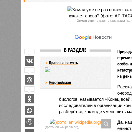
Земля уже не раз показывала чел
В РАЗДЕЛЕ
Природа
0
стремит
Право на память
особенн
катастр
0
на день
Энергообман
Расск
0
очеред
биологов, называется «Конец всей
исследователей в организации кон
разберётся, как и где уменьшить 
Да, на
(фото: en.wikipedia.org)
единст