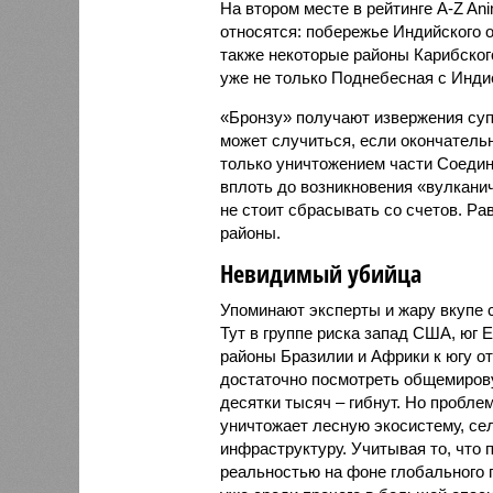
На втором месте в рейтинге A-Z An
относятся: побережье Индийского о
также некоторые районы Карибского
уже не только Поднебесная с Индие
«Бронзу» получают извержения су
может случиться, если окончатель
только уничтожением части Соеди
вплоть до возникновения «вулканич
не стоит сбрасывать со счетов. Ра
районы.
Невидимый убийца
Упоминают эксперты и жару вкупе
Тут в группе риска запад США, юг 
районы Бразилии и Африки к югу от
достаточно посмотреть общемирову
десятки тысяч – гибнут. Но проблем
уничтожает лесную экосистему, се
инфраструктуру. Учитывая то, что 
реальностью на фоне глобального п