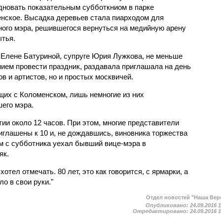
дновать показательным субботкниом в парке
нское. Высадка деревьев стала пиарходом для
ного мэра, решившегося вернуться на медийную арену
ытья.
Елене Батуриной, супруге Юрия Лужкова, не меньше
нием провести праздник, раздавала приглашала на день
в и артистов, но и простых москвичей.
их с Коломенском, лишь немногие из них
его мэра.
ии около 12 часов. При этом, многие представители
иглашены к 10 и, не дождавшись, виновника торжества
ым с субботника уехал бывший вице-мэра в
як.
тел отмечать. 80 лет, это как говорится, с ярмарки, а
ло в свои руки."
Отдел новостей "Наша Вер
Опубликовано:
24.09.2016 
Отредактировано:
24.09.2016 