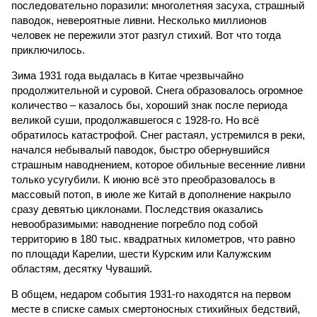
последовательно поразили: многолетняя засуха, страшный
паводок, невероятные ливни. Несколько миллионов
человек не пережили этот разгул стихий. Вот что тогда
приключилось.
Зима 1931 года выдалась в Китае чрезвычайно
продолжительной и суровой. Снега образовалось огромное
количество – казалось бы, хороший знак после периода
великой суши, продолжавшегося с 1928-го. Но всё
обратилось катастрофой. Снег растаял, устремился в реки,
начался небывалый паводок, быстро обернувшийся
страшным наводнением, которое обильные весенние ливни
только усугубили. К июню всё это преобразовалось в
массовый потоп, в июле же Китай в дополнение накрыло
сразу девятью циклонами. Последствия оказались
невообразимыми: наводнение погребло под собой
территорию в 180 тыс. квадратных километров, что равно
по площади Карелии, шести Курским или Калужским
областям, десятку Чуваший.
В общем, недаром события 1931-го находятся на первом
месте в списке самых смертоносных стихийных бедствий,