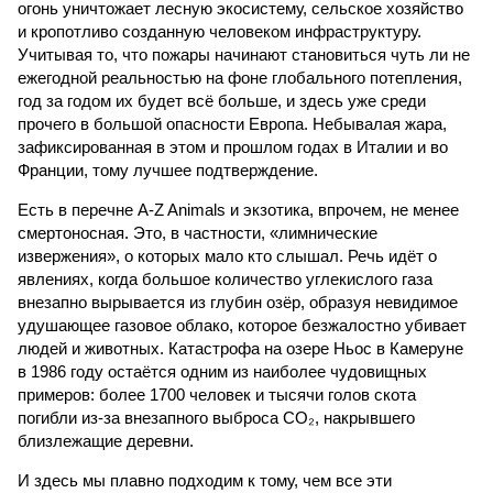
огонь уничтожает лесную экосистему, сельское хозяйство
и кропотливо созданную человеком инфраструктуру.
Учитывая то, что пожары начинают становиться чуть ли не
ежегодной реальностью на фоне глобального потепления,
год за годом их будет всё больше, и здесь уже среди
прочего в большой опасности Европа. Небывалая жара,
зафиксированная в этом и прошлом годах в Италии и во
Франции, тому лучшее подтверждение.
Есть в перечне A-Z Animals и экзотика, впрочем, не менее
смертоносная. Это, в частности, «лимнические
извержения», о которых мало кто слышал. Речь идёт о
явлениях, когда большое количество углекислого газа
внезапно вырывается из глубин озёр, образуя невидимое
удушающее газовое облако, которое безжалостно убивает
людей и животных. Катастрофа на озере Ньос в Камеруне
в 1986 году остаётся одним из наиболее чудовищных
примеров: более 1700 человек и тысячи голов скота
погибли из-за внезапного выброса CO₂, накрывшего
близлежащие деревни.
И здесь мы плавно подходим к тому, чем все эти