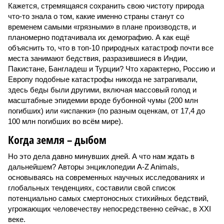
Кажется, стремящаяся сохранить свою чистоту природа
что-то знала о том, какие именно страны станут со
временем самыми «грязными» в плане производств, и
планомерно подтачивала их демографию. А как ещё
объяснить то, что в топ-10 природных катастроф почти все
места занимают бедствия, разразившиеся в Индии,
Пакистане, Бангладеш и Турции? Что характерно, Россию и
Европу подобные катастрофы никогда не затрагивали,
здесь беды были другими, включая массовый голод и
масштабные эпидемии вроде бубонной чумы (200 млн
погибших) или «испанки» (по разным оценкам, от 17,4 до
100 млн погибших во всём мире).
Когда земля – дыбом
Но это дела давно минувших дней. А что нам ждать в
дальнейшем? Авторы энциклопедии A-Z Animals,
основываясь на современных научных исследованиях и
глобальных тенденциях, составили свой список
потенциально самых смертоносных стихийных бедствий,
угрожающих человечеству непосредственно сейчас, в XXI
веке.