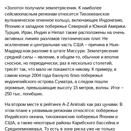
«Золото» получили землетрясения. К наиболее
сейсмоопасным регионам относится Тихоокеанское
вулканическое огненное кольцо, включающее Индонезию,
Японию и западное побережье Северной и Южной Америки.
Турция, Иран, Индия и Непал также расположены на очень
активных линиях разломов тектонических плит. Не
исключение и центральная часть США – причина в Нью-
Мадридском разломе в штате Миссури. Землетрясения
средней силы – явление, в общем-то, обычное и вполне
сносное, но периодически, раз в несколько столетий,
трясёт так, что мало не покажется никому. К примеру, в
самом конце 2004 года бахнуло близ побережья
индонезийского острова Суматра, а следом пошли
огромные, превышающие высоту 15 метров, волны. Итог –
250 тыс. погибших.
На втором месте в рейтинге A-Z Animals как раз цунами. В
этом плане к уязвимым регионам относятся: побережье
Индийского океана, тихо­океанские побережья Японии и
США, а также некоторые районы Карибского бассейна и
Средиземноморья. То есть в зоне риска уже не только