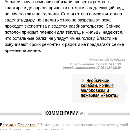
Управляющую компанию обязали провести ремонт в
квартире и до апреля привести потолки в надлежащий вид,
но ничего так и не сделали. Семья готова самостоятельно
заделать дыру, но сделать этого не разрешают, пока
проходит экспертиза и ведется разбирательство. Сейчас
потолок прикрыт пленкой для теплиц, и жильцы надеются,
что остальные балки не упадут им на голову. Власти не
озвучивают сроки ремонтных работ и не предлагают семье
временное жилье.
Иннокентий Колбасов
Опубликовано:
17.05.2024 12:39
Отредактировано:
17.05.2024 12:39
Необычные
корабли. Речные
молоковозы и
пожарная «Ракета»
КОММЕНТАРИИ
0
Версия
//
Общество
//
Земля уже не раз показывала человечеству свой
крутой нрав – когда покажет снова?