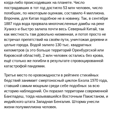
когда-либо происходивших на планете. Число
пострадавших в тот год достигло 53 млн человек, число
погибших, по некоторым оценкам, составило 4 миллиона.
Впрочем, для Китая подобное не в новинку. Так, в сентябре
1887 года вода прорвала многочисленные дамбы на реке
Хуанхэ и быстро залила почти весь Северный Китай, так
как местность там довольно низменная, и потоп просто не
встречал препятствий на своём пути, уничтожая деревни и
целые города. Водой залило 130 тыс. квадратных
километров (а это больше территорий Оренбургской или
Кировской областей), 2 млн человек остались без крова,
ещё столько же погибли в результате спровоцированной
катастрофой пандемии.
Третье место по кровожадности в рейтинге стихийных
бедствий занимает смертоносный циклон Бхола 1970 года,
ставший самым мощным среди себе подобных за всю
историю наблюдений. Он поразил территории современной
Бангладеш, тогда называвшейся Восточным Пакистаном, и
индийского штата Западная Бенгалия. Шторма унесли
жизни полумиллиона человек.