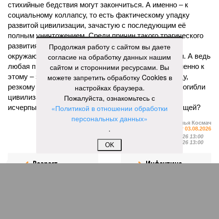
стихийные бедствия могут закончиться. А именно – к
социальному коллапсу, то есть фактическому упадку
развитой цивилизации, зачастую с последующим её
полным уничтожением. Среди причин такого трагического
развития событий учёные называют деградацию
Продолжая работу с сайтом вы даете
окружающей среды, истощение ресурсов и болезни. А ведь
согласие на обработку данных нашим
любая природная катастрофа непременно ведёт именно к
сайтом и сторонними ресурсами. Вы
этому – экономическому кризису, эпидемиям, голоду,
можете запретить обработку Cookies в
резкому сокращению численности населения. Так погибли
настройках браузера.
цивилизации шумеров, майя, кхмеров – список не
Пожалуйста, ознакомьтесь с
исчерпывающий. Какая цивилизация будет следующей?
«Политикой в отношении обработки
персональных данных»
Илья Космач
.
Газета
«Наша версия» №29 от 03.08.2026
Опубликовано:
05.08.2026 13:00
Отредактировано:
05.08.2026 13:00
OK
Возраст
Инфантино
бессмертия
отступил и объявил
об отказе ФИФА от
продажи доли прав
на чемпионат мира