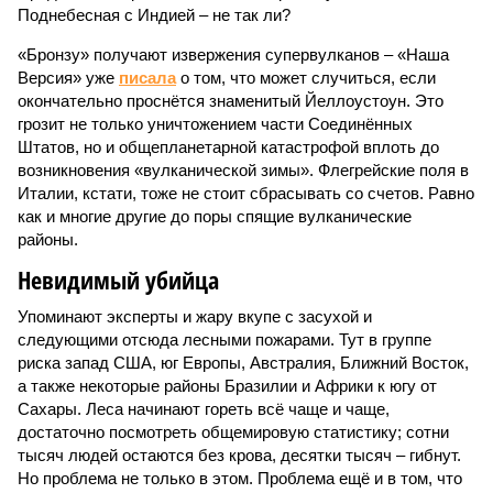
Поднебесная с Индией – не так ли?
«Бронзу» получают извержения супервулканов – «Наша
Версия» уже
писала
о том, что может случиться, если
окончательно проснётся знаменитый Йеллоустоун. Это
грозит не только уничтожением части Соединённых
Штатов, но и общепланетарной катастрофой вплоть до
возникновения «вулканической зимы». Флегрейские поля в
Италии, кстати, тоже не стоит сбрасывать со счетов. Равно
как и многие другие до поры спящие вулканические
районы.
Невидимый убийца
Упоминают эксперты и жару вкупе с засухой и
следующими отсюда лесными пожарами. Тут в группе
риска запад США, юг Европы, Австралия, Ближний Восток,
а также некоторые районы Бразилии и Африки к югу от
Сахары. Леса начинают гореть всё чаще и чаще,
достаточно посмотреть общемировую статистику; сотни
тысяч людей остаются без крова, десятки тысяч – гибнут.
Но проблема не только в этом. Проблема ещё и в том, что