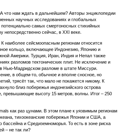
 А что нам ждать в дальнейшем? Авторы энциклопедии
еменных научных исследованиях и глобальных
к потенциально самых смертоносных стихийных
 непосредственно сейчас, в XXI веке.
 К наиболее сейсмоопасным регионам относится
нное кольцо, включающее Индонезию, Японию и
ной Америки. Турция, Иран, Индия и Непал также
ниях разломов тектонических плит. Не исключение и
 в Нью-Мадридском разломе в штате Миссури.
ние, в общем-то, обычное и вполне сносное, но
етий, трясёт так, что мало не покажется никому. К
бахнуло близ побережья индонезийского острова
, превышающие высоту 15 метров, волны. Итог – 250
imals как раз цунами. В этом плане к уязвимым регионам
кеана, тихо­океанские побережья Японии и США, а
 бассейна и Средиземноморья. То есть в зоне риска
й – не так ли?