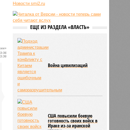
Новости smi2.ru
06/08
Euractiv: закрытие границы с
Россией спровоцировало спад
экономики Финляндии
06/08
Минобрнауки осенью примет
ЕЩЕ ИЗ РАЗДЕЛА «ВЛАСТЬ»
решение о правилах приёма на
платные места в вузах
сии»
13:36
13:36
Война цивилизаций
США повысили боевую
готовность своих войск в
Ираке из-за иранской