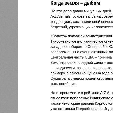
Когда земля – дыбом
Но это дела давно минувших дней.
A-Z Animals, основываясь на совр
тенденциях, составили свой списо
бедствий, угрожающих человечеству
«Золото» получили землетрясения.
Тихоокеанское вулканическое огне
западное побережье Северной и Юж
расположены на очень активных ли
центральная часть США – причина
Землетрясения средней силы – явле
периодически, раз в несколько стол
примеру, в самом конце 2004 года 
Суматра, а следом пошли огромные
тыс. погибших.
На втором месте в рейтинге A-Z An
относятся: побережье Индийского о
также некоторые районы Карибского
уже не только Поднебесная с Индие