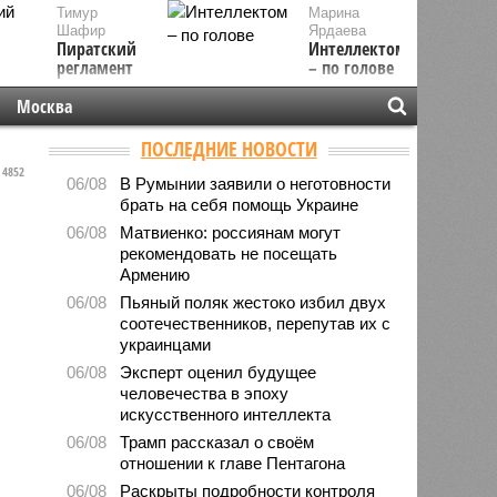
Тимур
Марина
Шафир
Ярдаева
Пиратский
Интеллектом
регламент
– по голове
Москва
ПОСЛЕДНИЕ НОВОСТИ
4852
06/08
В Румынии заявили о неготовности
брать на себя помощь Украине
06/08
Матвиенко: россиянам могут
рекомендовать не посещать
Армению
06/08
Пьяный поляк жестоко избил двух
соотечественников, перепутав их с
украинцами
06/08
Эксперт оценил будущее
человечества в эпоху
искусственного интеллекта
06/08
Трамп рассказал о своём
отношении к главе Пентагона
06/08
Раскрыты подробности контроля