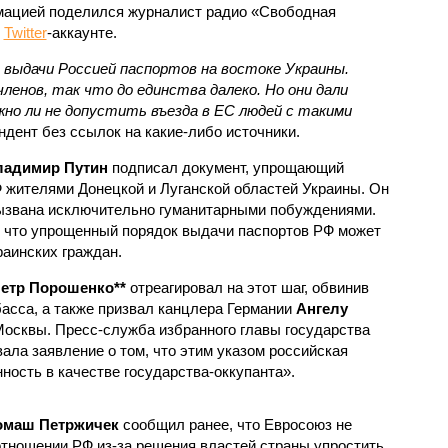
ацией поделился журналист радио «Свободная
м
Twitter
-аккаунте.
 выдачи Россией паспортов на востоке Украины.
ленов, так что до единства далеко. Но они дали
жно ли не допустить въезда в ЕС людей с такими
ндент без ссылок на какие-либо источники.
ладимир Путин
подписал документ, упрощающий
 жителями Донецкой и Луганской областей Украины. Он
вызвана исключительно гуманитарными побуждениями.
, что упрощенный порядок выдачи паспортов РФ может
раинских граждан.
етр Порошенко**
отреагировал на этот шаг, обвинив
басса, а также призвал канцлера Германии
Ангелу
Москвы. Пресс-служба избранного главы государства
ала заявление о том, что этим указом российская
ность в качестве государства-оккупанта».
омаш Петржичек
сообщил ранее, что Евросоюз не
отношении РФ из-за решения властей страны упростить