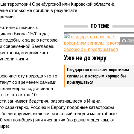
ьше территорий Оренбургской или Кировской областей),
 ещё столько же погибли в результате
ндемии.
ПО ТЕМЕ
ейтинге стихийных
иклон Бхола 1970 года,
 подобных за всю историю
486
и современной Бангладеш,
истаном, и индийского
Уже не до жиру
унесли жизни
Государство посылает воротилам
сигналы, к которым хорошо бы
вою чистоту природа что-то
прислушаться
станут со временем самыми
и планомерно подтачивала
 то, что в топ-10
ста занимают бедствия, разразившиеся в Индии,
то характерно, Россию и Европу подобные катастрофы
ды были другими, включая массовый голод и масштабные
 млн погибших) или «испанки» (по разным оценкам, от
ире).