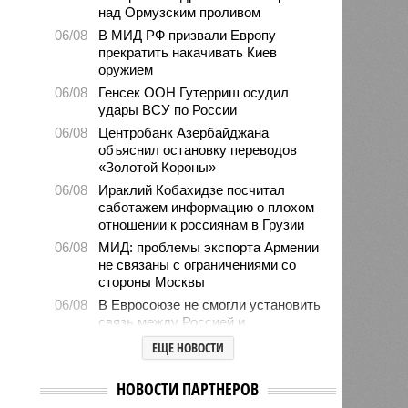
над Ормузским проливом
06/08
В МИД РФ призвали Европу
прекратить накачивать Киев
оружием
06/08
Генсек ООН Гутерриш осудил
удары ВСУ по России
06/08
Центробанк Азербайджана
объяснил остановку переводов
«Золотой Короны»
06/08
Ираклий Кобахидзе посчитал
саботажем информацию о плохом
отношении к россиянам в Грузии
06/08
МИД: проблемы экспорта Армении
не связаны с ограничениями со
стороны Москвы
06/08
В Евросоюзе не смогли установить
связь между Россией и
миграционным кризисом в Сеуте
ЕЩЕ НОВОСТИ
06/08
Ямпольская объяснила причины
проблем с поступлением в
НОВОСТИ ПАРТНЕРОВ
ведущие вузы страны