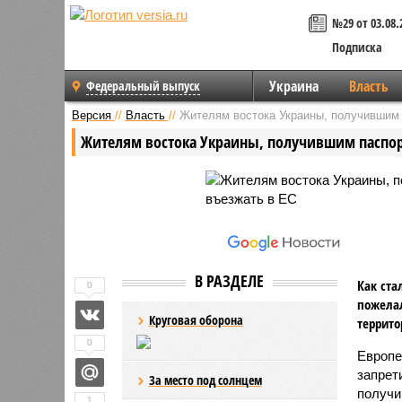
№29 от 03.08.
Подписка
Украина
Власть
Федеральный выпуск
Версия
//
Власть
//
Жителям востока Украины, получившим 
Жителям востока Украины, получившим паспорт
В РАЗДЕЛЕ
Как ста
0
пожелал
Круговая оборона
террито
0
Европе
запрет
За место под солнцем
получи
1