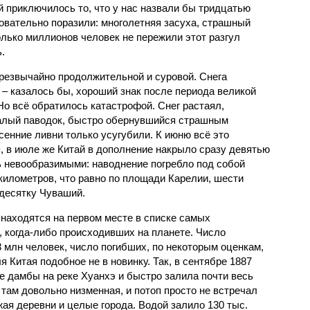
й приключилось то, что у нас назвали бы тридцатью
овательно поразили: многолетняя засуха, страшный
олько миллионов человек не пережили этот разгул
.
чрезвычайно продолжительной и суровой. Снега
 – казалось бы, хороший знак после периода великой
Но всё обратилось катастрофой. Снег растаял,
валый паводок, быстро обернувшийся страшным
енние ливни только усугубили. К июню всё это
, в июле же Китай в дополнение накрыло сразу девятью
 невообразимыми: наводнение погребло под собой
километров, что равно по площади Карелии, шести
десятку Чуваший.
 находятся на первом месте в списке самых
 когда-либо происходивших на планете. Число
3 млн человек, число погибших, по некоторым оценкам,
 Китая подобное не в новинку. Так, в сентябре 1887
е дамбы на реке Хуанхэ и быстро залила почти весь
 там довольно низменная, и потоп просто не встречал
жая деревни и целые города. Водой залило 130 тыс.