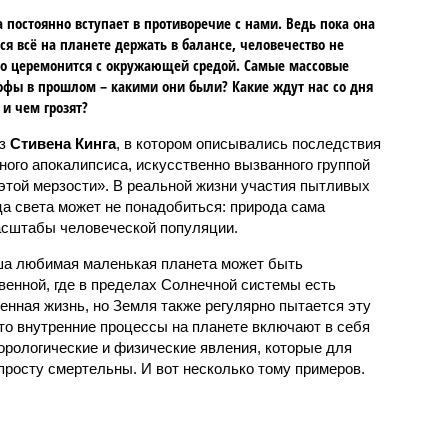
 постоянно вступает в противоречие с нами. Ведь пока она
ся всё на планете держать в балансе, человечество не
о церемонится с окружающей средой. Самые массовые
офы в прошлом – какими они были? Какие ждут нас со дня
 и чем грозят?
аз
Стивена Кинга
, в котором описывались последствия
ного апокалипсиса, искусственно вызванного группой
 этой мерзости». В реальной жизни участия пытливых
ца света может не понадобиться: природа сама
масштабы человеческой популяции.
ша любимая маленькая планета может быть
венной, где в пределах Солнечной системы есть
енная жизнь, но Земля также регулярно пытается эту
что внутренние процессы на планете включают в себя
орологические и физические явления, которые для
просту смертельны. И вот несколько тому примеров.