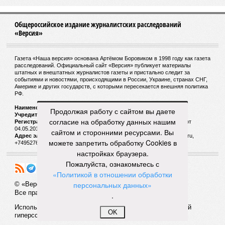
Общероссийское издание журналистских расследований
«Версия»
Газета «Наша версия» основана Артёмом Боровиком в 1998 году как газета
расследований. Официальный сайт «Версия» публикует материалы
штатных и внештатных журналистов газеты и пристально следит за
событиями и новостями, происходящими в России, Украине, странах СНГ,
Америке и других государств, с которыми пересекается внешняя политика
РФ.
Наименование:
Cетевое издание «Версия»
Продолжая работу с сайтом вы даете
Учредитель:
ООО «Версия»,
Главный редактор:
Горевой Р. Г.
согласие на обработку данных нашим
Регистрационный номер Роскомнадзора:
ЭЛ № ФС 77 - 72681 от
04.05.2018 г.
сайтом и сторонними ресурсами. Вы
Адрес электронной почты и телефон редакции:
versia@versia.ru,
можете запретить обработку Cookies в
+74952760348
настройках браузера.
Пожалуйста, ознакомьтесь с
«Политикой в отношении обработки
персональных данных»
© «Версия»
18+
Все права защищены
.
Использование материалов «Версии» без индексируемой
OK
гиперссылки запрещено