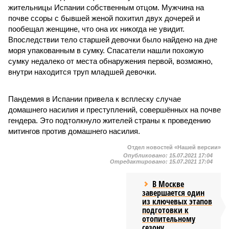
жительницы Испании собственным отцом. Мужчина на
почве ссоры с бывшей женой похитил двух дочерей и
пообещал женщине, что она их никогда не увидит.
Впоследствии тело старшей девочки было найдено на дне
моря упакованным в сумку. Спасатели нашли похожую
сумку недалеко от места обнаружения первой, возможно,
внутри находится труп младшей девочки.
Пандемия в Испании привела к всплеску случае
домашнего насилия и преступлений, совершённых на почве
гендера. Это подтолкнуло жителей страны к проведению
митингов против домашнего насилия.
Отдел новостей «Нашей версии»
Опубликовано:
15.07.2021 17:04
Отредактировано:
15.07.2021 17:04
В Москве
завершается один
из ключевых этапов
подготовки к
отопительному
сезону