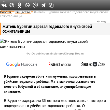
0
1
0
Федеральный выпуск
Версия
//
Общество
//
Житель Бурятии зарезал годовалого внука своей
сожительницы
4092
Житель Бурятии зарезал годовалого внука своей
сожительницы
ФотО: publicdomainpictures/George Hodan
В Бурятии задержан 36-летний мужчина, подозреваемый в
убийстве годовалого ребёнка. Мать мальчика оставила его
вместе с бабушкой и её сожителем, злоупотребляющим
алкоголем.
В Бурятии задержали 36-летнего местного жителя, которого
подозревают в убийстве годовалого ребёнка. О