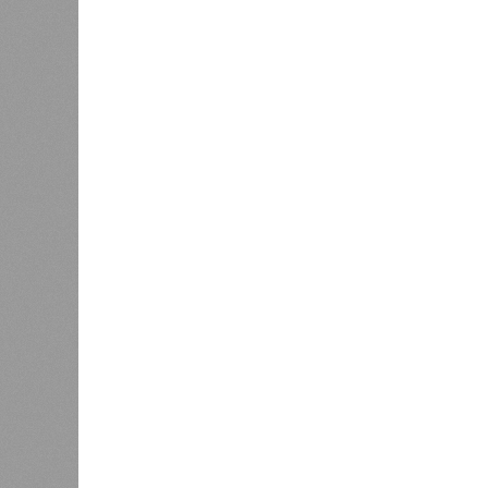
станций
сказать
«Единая Россия» против своего
назначенца
0
ЖК «Светлый мир «Станция Л»: та 
та же
анонсированная
схема дострой
прошедшие два года результатов, п
информации
из профильных портал
декабрю 2026 г., вторую – к марту 2
задается вопросом: как эти сроки
площадке, по свидетельствам доль
техника отсутствует. Ни бетононас
подрядчиков. При том, что до «дек
Если в «Сказочном лесу» техзаказч
90%, затем 97%, с конкретными и
конструкций, устранение проектных
отчётности дольщики не видят. Ни C
подтверждают ни соблюдения графи
выполненных работ.