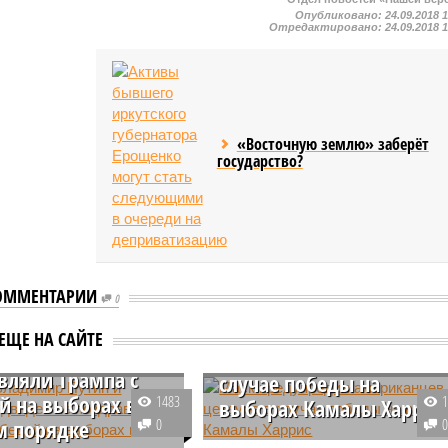
Опубликовано:
24.09.2018 
Отредактировано:
24.09.2018 
«Восточную землю» заберёт
государство?
ОММЕНТАРИИ
0
: Владимир Путин
Маск предупредил
ЕЩЕ НА САЙТЕ
рий Медведев не
американцев о цензуре 
вляли Трампа с
случае победы на
й на выборах в
1483
выборах Камалы Харрис
м порядке
0
Американский миллиардер Илон