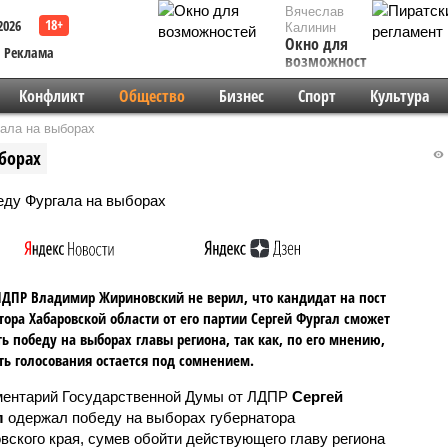
Вячеслав
2026
Калинин
Окно для
Реклама
возможностей
Конфликт
Общество
Бизнес
Спорт
Культура
ала на выборах
борах
ДПР Владимир Жириновский не верил, что кандидат на пост
тора Хабаровской области от его партии Сергей Фургал сможет
ь победу на выборах главы региона, так как, по его мнению,
ть голосования остается под сомнением.
ентарий Государственной Думы от ЛДПР
Сергей
л
одержал победу на выборах губернатора
вского края, сумев обойти действующего главу региона