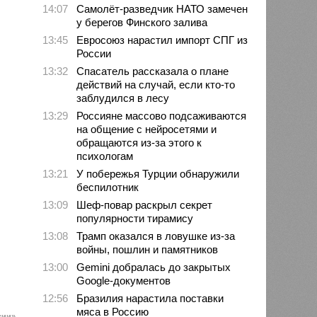
14:07
Самолёт-разведчик НАТО замечен
у берегов Финского залива
13:45
Евросоюз нарастил импорт СПГ из
России
13:32
Спасатель рассказала о плане
действий на случай, если кто-то
заблудился в лесу
13:29
Россияне массово подсаживаются
на общение с нейросетями и
обращаются из-за этого к
психологам
13:21
У побережья Турции обнаружили
беспилотник
13:09
Шеф-повар раскрыл секрет
популярности тирамису
13:08
Трамп оказался в ловушке из-за
войны, пошлин и памятников
13:00
Gemini добралась до закрытых
Google-документов
12:56
Бразилия нарастила поставки
мяса в Россию
сии»