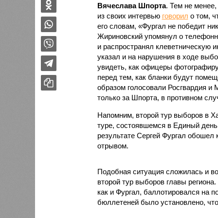
Вячеслава Шпорта
. Тем не менее
из своих интервью
говорил
о том, ч
его словам, «Фургал не победит ни
Жириновский упомянул о телефонн
и распространял клеветническую 
указал и на нарушения в ходе выбо
увидеть, как офицеры фотографир
перед тем, как бланки будут помещ
образом голосовали Росгвардия и 
только за Шпорта, в противном слу
Напомним, второй тур выборов в Ха
туре, состоявшемся в Единый день
результате Сергей Фургал обошел 
отрывом.
Подобная ситуация сложилась и во
второй тур выборов главы региона
как и Фургал, баллотировался на п
бюллетеней было установлено, что 