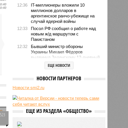
10:40
12:36
IT-миллионеры вложили 10
10:40
миллионов долларов в
аргентинское ранчо-убежище на
случай ядерной войны
12:33
Посол РФ сообщил о работе над
новым ж/д маршрутом с
Пакистаном
12:32
Бывший министр обороны
Украины Михаил Фёдоров
выдвинул Зеленскому 12-дневный
ультиматум
ЕЩЕ НОВОСТИ
12:18
Удары США лишь замедлили
ядерную программу Ирана
НОВОСТИ ПАРТНЕРОВ
12:07
Решивший сделать эвтаназию
Новости smi2.ru
блогер передумал из-за реакции
подписчиков
в
11:43
Итальянские аграрии забили
тревогу из-за засухи
ЕЩЕ ИЗ РАЗДЕЛА «ОБЩЕСТВО»
1523
0