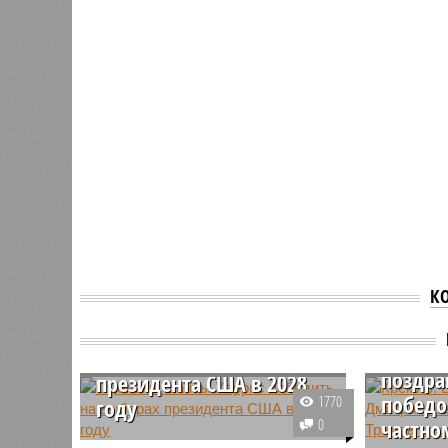
К
Кремль
Оценены шансы Харрис
и Дмит
победить на выборах
поздра
президента США в 2028
победо
1770
году
0
частно
Шансы вице-президента