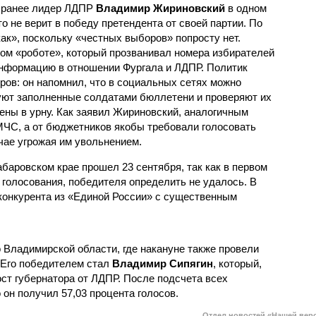
, ранее лидер ЛДПР
Владимир Жириновский
в одном
то не верит в победу претендента от своей партии. По
как», поскольку «честных выборов» попросту нет.
ом «роботе», который прозванивал номера избирателей
информацию в отношении Фургала и ЛДПР. Политик
ров: он напомнил, что в социальных сетях можно
уют заполненные солдатами бюллетени и проверяют их
ены в урну. Как заявил Жириновский, аналогичным
МЧС, а от бюджетников якобы требовали голосовать
чае угрожая им увольнением.
баровском крае прошел 23 сентября, так как в первом
 голосования, победителя определить не удалось. В
конкурента из «Единой России» с существенным
 Владимирской области, где накануне также провели
. Его победителем стал
Владимир Сипягин
, который,
ост губернатора от ЛДПР. После подсчета всех
он получил 57,03 процента голосов.
Отдел новостей «Нашей вер