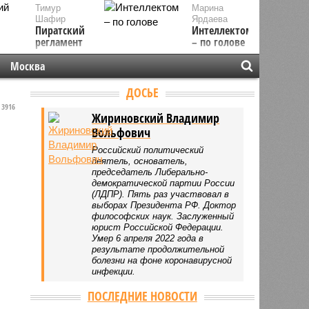
Тимур
Марина
Шафир
Ярдаева
Пиратский
Интеллектом
регламент
– по голове
Москва
ДОСЬЕ
3916
Жириновский Владимир
Вольфович
Российский политический
деятель, основатель,
председатель Либерально-
демократической партии России
(ЛДПР). Пять раз участвовал в
выборах Президента РФ. Доктор
философских наук. Заслуженный
юрист Российской Федерации.
Умер 6 апреля 2022 года в
результате продолжительной
болезни на фоне коронавирусной
инфекции.
ПОСЛЕДНИЕ НОВОСТИ