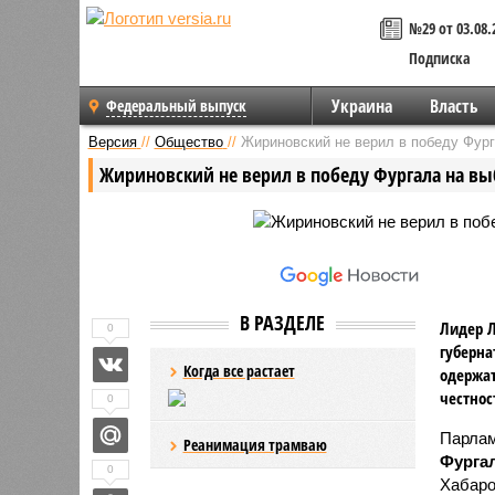
№29 от 03.08.
Подписка
Украина
Власть
Федеральный выпуск
Версия
//
Общество
//
Жириновский не верил в победу Фург
Жириновский не верил в победу Фургала на вы
В РАЗДЕЛЕ
Лидер Л
0
губерна
Когда все растает
одержат
честнос
0
Парлам
Реанимация трамваю
Фурга
0
Хабаро