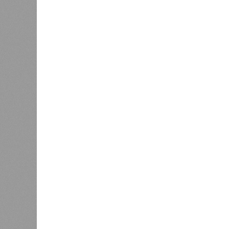
Если да, то на каком основании д
(декабрь 2026 – март 2028), если 
отсутствию техники на площадке, 
строй продолжают
фигурировать
в 
порталах.
Для почти четырёх тысяч будущих 
календарём, а очередными перенос
продолжают указывать даты сдачи,
ней по-прежнему не видно признако
не превращаются ли сроки ввода в
реальным положением дел? Именно 
дольщики ЖК «Станция Л».
Украинскому кандидату в
конгресс США запретили