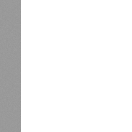
приходить на пляж после драки
К
Новости smi2.ru
Версия
//
Общество
//
Земля уже не раз показывала человеч
Последние времена
Земля уже не раз показывала человечеству свой