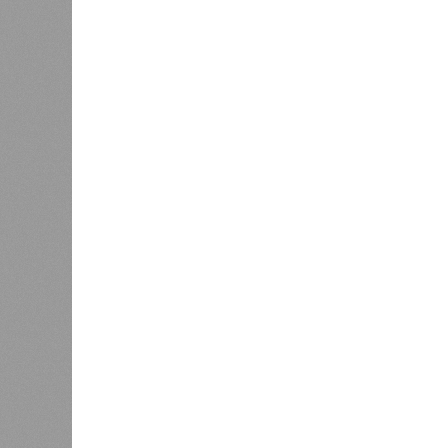
Напрашивается закономерный вопро
(достраивать проблемные объекты 
масштабируется на Люблино? И озн
реальности подрядчик по «Станци
лагеря у объекта в 2025–2026 года
в личном общении нам перестали 
рассказывают расстроенные дольщ
Казалось бы, формально ответстве
Suns Development – банкрот, часть 
бенефициар компании находится под
проблемных объектов группы – «Ста
согласно информации на сайтах Capi
объектов уже сданы или близки к с
пострадавших дольщиков (3908 квар
стройплощадкой без стройки. Возни
года на «Станцию Л» в полном объ
меньшего масштаба?
Источник: https://avaho.ru/novos
y