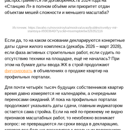
распространяется ли договорённость 2024 года на
«Станцию Л» в полном объёме или приоритет отдан
объектам мешей сложности и меньшего масштаба?
Источник: https://avaho.ru/novostroyka/moskva/uvao/lyublino/svetlyy-mir-
stantsiya-l/9303640/?ysclid=msemqdok6w326352116
Если да, то на каком основании декларируются конкретные
даты сдачи жилого комплекса (декабрь 2026 – март 2028),
если фаза активных строительных работ, если судить по
отсутствию техники на площадке, ещё не началась? При
этом на бумаге даты ввода ЖК в строй продолжают
фигурировать
в объявлениях о продаже квартир на
профильных порталах.
Для почти четырёх тысяч будущих собственников квартир
время давно измеряется не календарём, а очередными
переносами ожиданий. И пока на профильных порталах
продолжают указывать даты сдачи, главным индикатором
остается сама стройка. Если на ней по-прежнему не видно
признаков масштабных работ, то неизбежно возникает
вопрос: не превращаются ли сроки ввода в декларацию,
которая все больше расходится с реальным положением