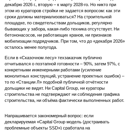
декабрю 2026 г., вторую – к марту 2028-го. Но никто при
этом из кураторов стройки не задается вопросом: как эти
сроки должны материализоваться? На строительной
площадке, по свидетельствам дольщиков, регулярно
бывающих у забора, какая-либо техника отсутствует. Ни
бетононасосов, ни работающих кранов, ни признаков
мобилизации подрядчиков. При том, что до «декабря 2026»
осталось менее полугода.
Если в «Сказочном лесу» техзаказчик публично
отчитывался о поэтапной готовности – 90%, затем 97%, с
конкретными инженерными работами (усиление
монолитных конструкций, устранение проектных ошибок) –
то по «Станции Л» подобной публичной отчётности
дольщики не видят. Ни Capital Group, ни кураторы
строительства не подтверждают ни соблюдения графика
строительства, ни объёма фактически выполненных работ.
Напрашивается закономерный вопрос: если
декларируемая «Capital Group модель (достраивать
проблемные объекты SSD») сработала на