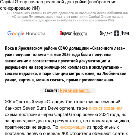
В нескольких станциях от уже сданного «Сказочного леса» пайщики ЖК
«Станция Л» продолжают ждать от компании Capital Group начала
реальной достройки (изображение сгенерировано ИИ)
Пока в Ярославском районе СВАО дольщики «Сказочного леса»
уже получают ключи – в мае 2026 года были получены
заключение о соответствии проектной документации и
разрешение на ввод жилищного комплекса в эксплуатацию –
совсем недалеко, в паре станций метро южнее, на Люблинской
улице, картина, можно сказать, прямо противоположная.
Сюжет:
Недвижимость
ЖК «Светлый мир «Станция Л»: та же группа компаний-
банкрот Seven Suns Development, та же
анонсированная
схема достройки через Capital Group осенью 2024 года, но
за прошедшие два года результатов, по словам дольщиков,
практически не видно. По
информации
из профильных
порталов, первую очередь ЖК строители обещают сдать к