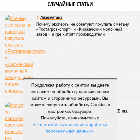
СЛУЧАЙНЫЕ СТАТЬИ
Лжесметана
Почему эксперты не советуют покупать сметану
«Ростагроэкспорт» и «Киржачский молочный
завод», и где хитрят производители
Продолжая работу с сайтом вы даете
согласие на обработку данных нашим
сайтом и сторонними ресурсами. Вы
можете запретить обработку Cookies в
Посадить любой ценой
настройках браузера.
Кто стоит за повторным арестом главы ОКБ им.
Симонова Александра Гомзина?
Пожалуйста, ознакомьтесь с
«Политикой в отношении обработки
персональных данных»
.