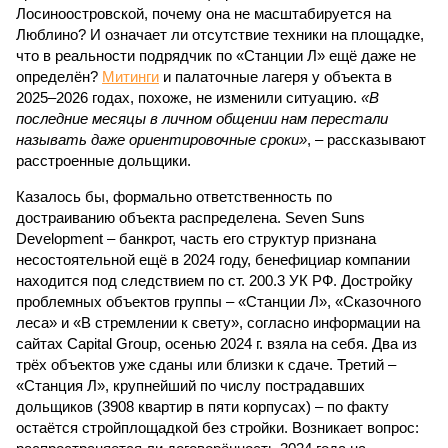
Лосиноостровской, почему она не масштабируется на
Люблино? И означает ли отсутствие техники на площадке,
что в реальности подрядчик по «Станции Л» ещё даже не
определён?
Митинги
и палаточные лагеря у объекта в
2025–2026 годах, похоже, не изменили ситуацию.
«В
последние месяцы в личном общении нам перестали
называть даже ориентировочные сроки»
, – рассказывают
расстроенные дольщики.
Казалось бы, формально ответственность по
достраиванию объекта распределена. Seven Suns
Development – банкрот, часть его структур признана
несостоятельной ещё в 2024 году, бенефициар компании
находится под следствием по ст. 200.3 УК РФ. Достройку
проблемных объектов группы – «Станции Л», «Сказочного
леса» и «В стремлении к свету», согласно информации на
сайтах Capital Group, осенью 2024 г. взяла на себя. Два из
трёх объектов уже сданы или близки к сдаче. Третий –
«Станция Л», крупнейший по числу пострадавших
дольщиков (3908 квартир в пяти корпусах) – по факту
остаётся стройплощадкой без стройки. Возникает вопрос: