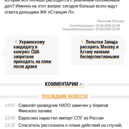
дел? Именно на этот вопрос сегодня больше всего ждут
ответа дольщики ЖК «Станция Л».
Николай Ольхин
Опубликовано:
07.08.2026 11:09
Отредактировано:
07.08.2026 11:09
Украинскому
Попытки Запада
кандидату в
рассорить Москву и
конгресс США
Астану назвали
запретили
бесперспективными
приходить на пляж
после драки
КОММЕНТАРИИ
0
ПОСЛЕДНИЕ НОВОСТИ
14:07
Самолёт-разведчик НАТО замечен у берегов
Финского залива
13:45
Евросоюз нарастил импорт СПГ из России
13:32
Спасатель рассказала о плане действий на случай,