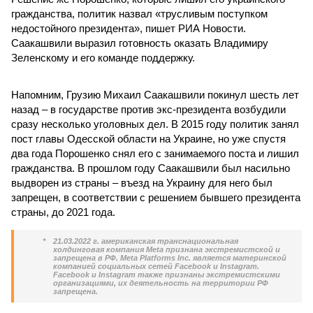
гражданства, политик назвал «трусливым поступком
недостойного президента», пишет РИА Новости.
Саакашвили выразил готовность оказать Владимиру
Зеленскому и его команде поддержку.
Напомним, Грузию Михаил Саакашвили покинул шесть лет
назад – в государстве против экс-президента возбудили
сразу несколько уголовных дел. В 2015 году политик занял
пост главы Одесской области на Украине, но уже спустя
два года Порошенко снял его с занимаемого поста и лишил
гражданства. В прошлом году Саакашвили был насильно
выдворен из страны – въезд на Украину для него был
запрещен, в соответствии с решением бывшего президента
страны, до 2021 года.
*
21.03.2022 г. американская транснациональная
холдинговая компания Meta признана экстремистской и
запрещена в РФ. Meta Platforms Inc. является материнской
компанией социальных сетей Facebook и Instagram.
Facebook и Instagram также признаны экстремистскими
организациями, их деятельность на территории РФ
запрещена.