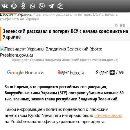
0
0
0
Федеральный выпуск
Версия
//
Украина
//
Зеленский рассказал о потерях ВСУ с начала
конфликта на Украине
1983
Зеленский рассказал о потерях ВСУ с начала конфликта на
Украине
Президент Украины Владимир Зеленский (фото: President.gov.ua)
За всё время, что проводится российская спецоперация,
Вооружённые силы Украины (ВСУ) потеряли убитыми меньше 80
тыс. военных, заявил глава республики Владимир Зеленский.
Такой информацией политик поделился с японским
агентством Kyodo News, его интервью было
опубликовано
на Youtube-канале офиса украинского президента.