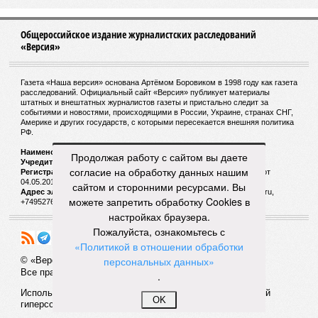
Общероссийское издание журналистских расследований
«Версия»
Газета «Наша версия» основана Артёмом Боровиком в 1998 году как газета
расследований. Официальный сайт «Версия» публикует материалы
штатных и внештатных журналистов газеты и пристально следит за
событиями и новостями, происходящими в России, Украине, странах СНГ,
Америке и других государств, с которыми пересекается внешняя политика
РФ.
Наименование:
Cетевое издание «Версия»
Продолжая работу с сайтом вы даете
Учредитель:
ООО «Версия»,
Главный редактор:
Горевой Р. Г.
согласие на обработку данных нашим
Регистрационный номер Роскомнадзора:
ЭЛ № ФС 77 - 72681 от
04.05.2018 г.
сайтом и сторонними ресурсами. Вы
Адрес электронной почты и телефон редакции:
versia@versia.ru,
можете запретить обработку Cookies в
+74952760348
настройках браузера.
Пожалуйста, ознакомьтесь с
«Политикой в отношении обработки
персональных данных»
© «Версия»
18+
Все права защищены
.
Использование материалов «Версии» без индексируемой
OK
гиперссылки запрещено