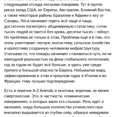
следующими отсюда лесными пожарами. Тут в группе
риска запад США, юг Европы, Австралия, Ближний Восток,
а также некоторые районы Бразилии и Африки к югу от
Сахары. Леса начинают гореть всё чаще и чаще,
достаточно посмотреть общемировую статистику; сотни
тысяч людей остаются без крова, десятки тысяч – гибнут.
Но проблема не только в этом. Проблема ещё и в том, что
огонь уничтожает лесную экосистему, сельское хозяйство
и кропотливо созданную человеком инфраструктуру.
Учитывая то, что пожары начинают становиться чуть ли не
ежегодной реальностью на фоне глобального потепления,
год за годом их будет всё больше, и здесь уже среди
прочего в большой опасности Европа. Небывалая жара,
зафиксированная в этом и прошлом годах в Италии и во
Франции, тому лучшее подтверждение.
Есть в перечне A-Z Animals и экзотика, впрочем, не менее
смертоносная. Это, в частности, «лимнические
извержения», о которых мало кто слышал. Речь идёт о
явлениях, когда большое количество углекислого газа
внезапно вырывается из глубин озёр, образуя невидимое