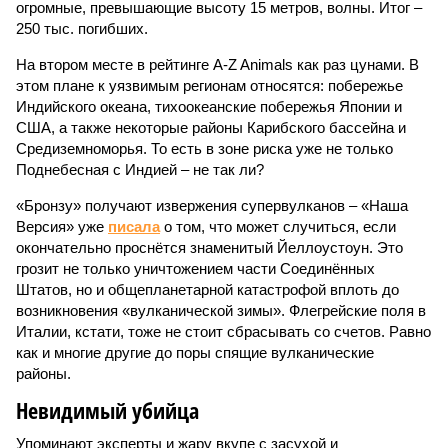
огромные, превышающие высоту 15 метров, волны. Итог –
250 тыс. погибших.
На втором месте в рейтинге A-Z Animals как раз цунами. В
этом плане к уязвимым регионам относятся: побережье
Индийского океана, тихо­океанские побережья Японии и
США, а также некоторые районы Карибского бассейна и
Средиземноморья. То есть в зоне риска уже не только
Поднебесная с Индией – не так ли?
«Бронзу» получают извержения супервулканов – «Наша
Версия» уже
писала
о том, что может случиться, если
окончательно проснётся знаменитый Йеллоустоун. Это
грозит не только уничтожением части Соединённых
Штатов, но и общепланетарной катастрофой вплоть до
возникновения «вулканической зимы». Флегрейские поля в
Италии, кстати, тоже не стоит сбрасывать со счетов. Равно
как и многие другие до поры спящие вулканические
районы.
Невидимый убийца
Упоминают эксперты и жару вкупе с засухой и