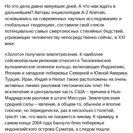
Но это дела давно минувших дней. А что нам ждать в
дальнейшем? Авторы энциклопедии A-Z Animals,
основываясь на современных научных исследованиях и
глобальных тенденциях, составили свой список
потенциально самых смертоносных стихийных бедствий,
угрожающих человечеству непосредственно сейчас, в XXI
веке.
«Золото» получили землетрясения. К наиболее
сейсмоопасным регионам относится Тихоокеанское
вулканическое огненное кольцо, включающее Индонезию,
Японию и западное побережье Северной и Южной Америки.
Турция, Иран, Индия и Непал также расположены на очень
активных линиях разломов тектонических плит. Не
исключение и центральная часть США – причина в Нью-
Мадридском разломе в штате Миссури. Землетрясения
средней силы – явление, в общем-то, обычное и вполне
сносное, но периодически, раз в несколько столетий,
трясёт так, что мало не покажется никому. К примеру, в
самом конце 2004 года бахнуло близ побережья
индонезийского острова Суматра, а следом пошли