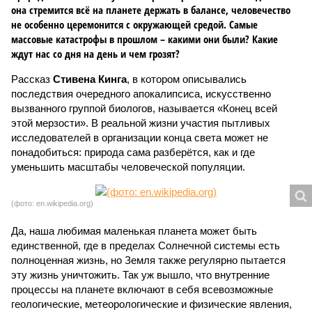
она стремится всё на планете держать в балансе, человечество
не особенно церемонится с окружающей средой. Самые
массовые катастрофы в прошлом – какими они были? Какие
ждут нас со дня на день и чем грозят?
Рассказ
Стивена Кинга
, в котором описывались
последствия очередного апокалипсиса, искусственно
вызванного группой биологов, называется «Конец всей
этой мерзости». В реальной жизни участия пытливых
исследователей в организации конца света может не
понадобиться: природа сама разберётся, как и где
уменьшить масштабы человеческой популяции.
(фото: en.wikipedia.org)
Да, наша любимая маленькая планета может быть
единственной, где в пределах Солнечной системы есть
полноценная жизнь, но Земля также регулярно пытается
эту жизнь уничтожить. Так уж вышло, что внутренние
процессы на планете включают в себя всевозможные
геологические, метеорологические и физические явления,