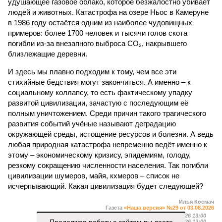
удушающее газовое облако, которое безжалостно убивает
людей и животных. Катастрофа на озере Ньос в Камеруне
в 1986 году остаётся одним из наиболее чудовищных
примеров: более 1700 человек и тысячи голов скота
погибли из-за внезапного выброса CO₂, накрывшего
близлежащие деревни.
И здесь мы плавно подходим к тому, чем все эти
стихийные бедствия могут закончиться. А именно – к
социальному коллапсу, то есть фактическому упадку
развитой цивилизации, зачастую с последующим её
полным уничтожением. Среди причин такого трагического
развития событий учёные называют деградацию
окружающей среды, истощение ресурсов и болезни. А ведь
любая природная катастрофа непременно ведёт именно к
этому – экономическому кризису, эпидемиям, голоду,
резкому сокращению численности населения. Так погибли
цивилизации шумеров, майя, кхмеров – список не
исчерпывающий. Какая цивилизация будет следующей?
Илья Космач
Газета
«Наша версия» №29 от 03.08.2026
Опубликовано:
05.08.2026 13:00
Продолжая работу с сайтом вы даете
Отредактировано:
05.08.2026 13:00