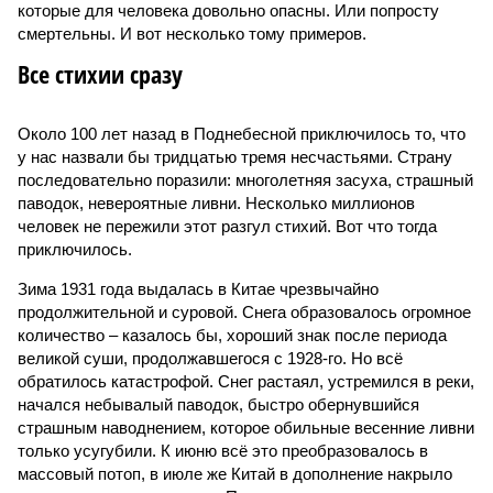
которые для человека довольно опасны. Или попросту
смертельны. И вот несколько тому примеров.
Все стихии сразу
Около 100 лет назад в Поднебесной приключилось то, что
у нас назвали бы тридцатью тремя несчастьями. Страну
последовательно поразили: многолетняя засуха, страшный
паводок, невероятные ливни. Несколько миллионов
человек не пережили этот разгул стихий. Вот что тогда
приключилось.
Зима 1931 года выдалась в Китае чрезвычайно
продолжительной и суровой. Снега образовалось огромное
количество – казалось бы, хороший знак после периода
великой суши, продолжавшегося с 1928-го. Но всё
обратилось катастрофой. Снег растаял, устремился в реки,
начался небывалый паводок, быстро обернувшийся
страшным наводнением, которое обильные весенние ливни
только усугубили. К июню всё это преобразовалось в
массовый потоп, в июле же Китай в дополнение накрыло