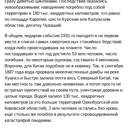
сразу девятью циклонами. Последствия оказались
невообразимыми: наводнение погребло под собой
территорию в 180 тыс. квадратных километров, что равно
по площади Карелии, шести Курским или Калужским
областям, десятку Чуваший.
В общем, недаром события 1931-го находятся на первом
месте в списке самых смертоносных стихийных бедствий,
когда-либо происходивших на планете. Число
пострадавших в тот год достигло 53 млн человек, число
погибших, по некоторым оценкам, составило 4 миллиона.
Впрочем, для Китая подобное не в новинку. Так, в сентябре
1887 года вода прорвала многочисленные дамбы на реке
Хуанхэ и быстро залила почти весь Северный Китай, так
как местность там довольно низменная, и потоп просто не
встречал препятствий на своём пути, уничтожая деревни и
целые города. Водой залило 130 тыс. квадратных
километров (а это больше территорий Оренбургской или
Кировской областей), 2 млн человек остались без крова,
ещё столько же погибли в результате спровоцированной
катастрофой пандемии.