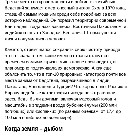
Третье место по кровожадности в рейтинге стихийных
бедствий занимает смертоносный циклон Бхола 1970 года,
ставший самым мощным среди себе подобных за всю
историю наблюдений. Он поразил территории современной
Бангладеш, тогда называвшейся Восточным Пакистаном, и
индийского штата Западная Бенгалия. Шторма унесли
жизни полумиллиона человек.
Кажется, стремящаяся сохранить свою чистоту природа
что-то знала о том, какие именно страны станут со
временем самыми «грязными» в плане производств, и
планомерно подтачивала их демографию. А как ещё
объяснить то, что в топ-10 природных катастроф почти все
места занимают бедствия, разразившиеся в Индии,
Пакистане, Бангладеш и Турции? Что характерно, Россию и
Европу подобные катастрофы никогда не затрагивали,
здесь беды были другими, включая массовый голод и
масштабные эпидемии вроде бубонной чумы (200 млн
погибших) или «испанки» (по разным оценкам, от 17,4 до
100 млн погибших во всём мире).
Когда земля – дыбом