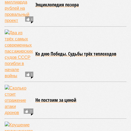
частности, клетки печени: они с радостью заменят старые,
процветая бесконечно долго. С другой стороны, клетки
миокарда (среднего слоя сердечной мышцы) и нейроны
(клетки головного мозга) гораздо более подвержены
мутациям: если их функция деления и размножения
утрачена, восстановить её невозможно. Когда они
перестают функционировать, отказывают сердце и мозг,
что, разумеется, приводит к смерти. Авторы исследования
называют эти типы клеток «критическими точками
ограничения продолжительности жизни».
Причина ясна, но будущее в тумане
Получается, что бедная несчастная печень, вынужденная
переваривать вредную пищу и прочий алкоголь на
ежедневной основе, могла бы прожить десятки тысяч лет!
А вот мозг, от которого эта печень полностью зависит, – нет.
Согласно сколковской модели повреждение одних только
нейронов сокращает среднюю продолжительность жизни
до 194 лет, а повреждение клеток сердечной мышцы – до
208 лет. Эти результаты заставляют усомниться в мечтах
энтузиастов долголетия, таких как биохакер Брайан