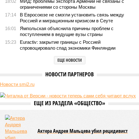
Мы могли бы жить сотни лет, но этого никогда не будет
Мы могли бы жить сотни лет, но этого никогда не будет (фото: Deep
Vision)
Как бы мы ни старались, достигнуть бессмертия у человека не
получится никогда, даже при самых совершенных технологиях и
самой совершенной медицине. Точку в многолетних дебатах о
долголетии поставило новое исследование российских учёных: в
теории максимальный предел жизни – 194 года. Но и этот
возраст практически вряд ли достижим – во всём виноваты
мутации ДНК.
Сюжет:
Здоровье
В 2023 году в статье, опубликованной в научном издании
Cell.com, были описаны 12 признаков старения. К ним
относятся – не пугайтесь учёных терминов – повышенная