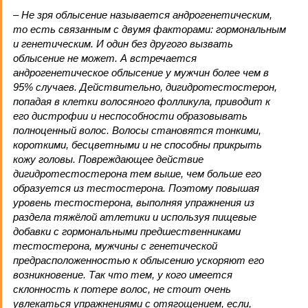
– Не зря облысение называется андрогенетическим,
то есть связанным с двумя факторами: гормональным
и генетическим. И один без другого вызвать
облысение не может. А встречается
андрогенетическое облысение у мужчин более чем в
95% случаев. Действительно, дигидротестостерон,
попадая в клетки волосяного фолликула, приводит к
его дистрофии и неспособности образовывать
полноценный волос. Волосы становятся тонкими,
короткими, бес­цветными и не способны прикрыть
кожу головы. Повреждающее действие
дигидротестостерона тем выше, чем больше его
образуется из тестостерона. Поэтому повышая
уровень тестостерона, выполняя упражнения из
раздела тяжёлой атлетики и используя пищевые
добавки с гормональными предшественниками
тестостерона, мужчины с генетической
предрасположенностью к облысению ускоряют его
возникновение. Так что тем, у кого имеется
склонность к потере волос, не стоит очень
увлекаться упражнениями с отягощением, если,