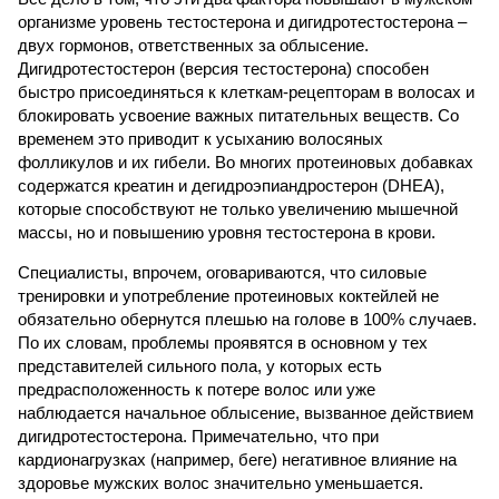
организме уровень тестостерона и дигидротестостерона –
двух гормонов, ответственных за облысение.
Дигидротестостерон (версия тестостерона) способен
быстро присоединяться к клеткам-рецепторам в волосах и
блокировать усвоение важных питательных веществ. Со
временем это приводит к усыханию волосяных
фолликулов и их гибели. Во многих протеиновых добавках
содержатся креатин и дегидроэпиандростерон (DHEA),
которые способствуют не только увеличению мышечной
массы, но и повышению уровня тестостерона в крови.
Специалисты, впрочем, оговариваются, что силовые
тренировки и употребление протеиновых коктейлей не
обязательно обернутся плешью на голове в 100% случаев.
По их словам, проблемы проявятся в основном у тех
представителей сильного пола, у которых есть
предрасположенность к потере волос или уже
наблюдается начальное облысение, вызванное действием
дигидротестостерона. Примечательно, что при
кардионагрузках (например, беге) негативное влияние на
здоровье мужских волос значительно уменьшается.