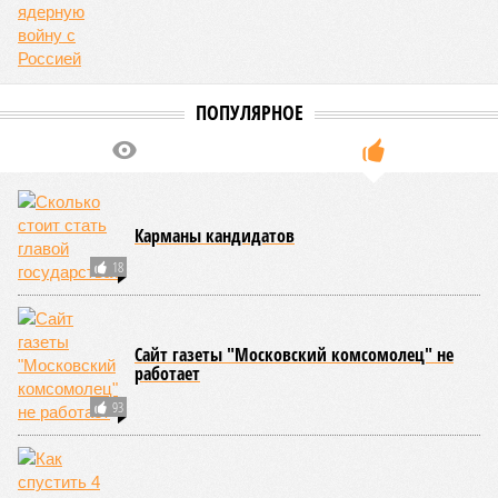
Итак, пишет в своей разошедшейся на многомиллионную
аудиторию публикации New York Post (почему, кстати, New
York Post, а не отечественные издания?), получилось, что
средним показателем было бы 1759 лет, а максимальным –
29 921 год. Неплохо: одному-единственному человеку
можно было бы застать сразу несколько концов света,
ледниковых периодов и крушение десятка-другого
развитых цивилизаций. Но мы снова возвращаемся к
катастрофическим изменениям в ДНК, которые начисто
вычёркивают эти цифры из всех возможных вариантов
долголетия.
«При устранении всех остальных причин
старения только соматические мутации сокращают
теоретическую среднюю продолжительность жизни с
1759 до 156 лет»
, – рассказывает
Евгений Ефимов
, один
из ключевых авторов исследования, научный сотрудник
Центра био- и медицинских технологий Сколтеха и
научный сотрудник Института искусственного интеллекта
(AIRI).
Интересно, что некоторые ткани нашего организма более
устойчивы к соматическим мутациям, чем другие. В