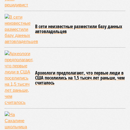
вероятность генетических мутаций при делении клетки,
неспособность контролировать выработку и поддержание
белков, а также дисфункция митохондрий. Некоторые из
этих признаков обратимы. Во всяком случае, таковы
предположения исследователей. Например, одним из
признаков биологического старения является уменьшение
длины теломер (защитных «колпачков» на концах
хромосом) – такое можно исправить и заодно увеличить
продолжительность жизни.
Но первая и главная проблема, пишет издание Medical
News Today, в соматических мутациях. Это изменения в
генетическом коде любой клетки организма (кроме
сперматозоидов и яйцеклеток), которые являются
неизбежным следствием деления клеток и происходят на
протяжении всей нашей жизни. Иногда они возникают под
воздействием внешних факторов, условно таких как
ультрафиолет, а иногда… это просто случается. Просто
«потому что». И учёные до сих пор бьются над загадкой
почему.
Некоторые мутации не слишком разрушительны, и клетка