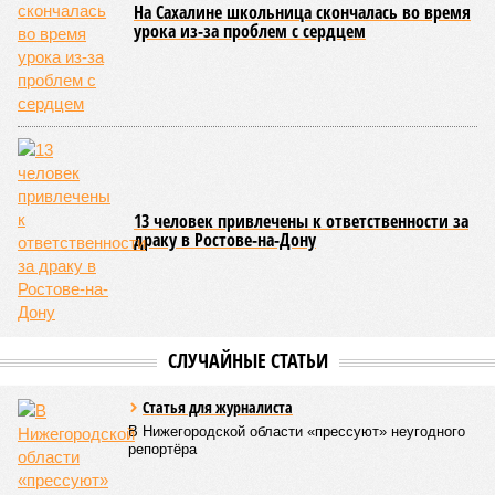
может существовать в слегка изменённом виде. Другие же
приводят к катастрофическим изменениям внутри неё – и
она погибает.
«У 80-летнего человека в типичной клетке
присутствуют тысячи соматических мутаций. У
организма нет механики, которая позволила бы ему
вернуться и исправить повреждения, уже записанные в
геноме,
– рассказывает
Джереми Клерк
, доцент
медицинской школы Гроссмана при Нью-Йоркском
университете.
– На протяжении десятилетий
накопившиеся повреждения снижают эффективность
работы клетки, а в некоторых случаях создают
предпосылки для развития рака»
. То есть получается, что,
какие бы антивозрастные процедуры вы ни проводили, как
бы ни пытались замедлить старение, устраняя его
причины, всё равно ничего не выйдет – мутации возьмут
своё.
Цифры
По данным за 2025 год, лидером по средней
продолжительности жизни из всех стран стало