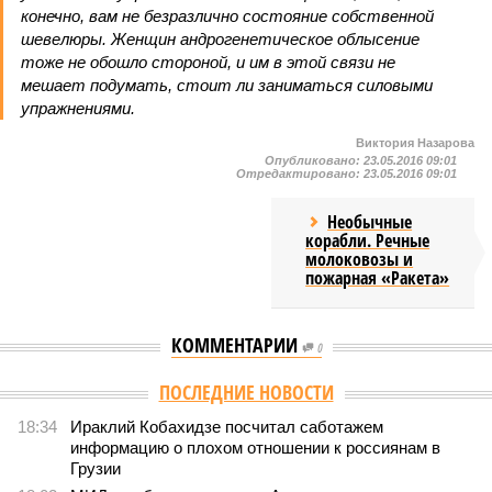
конечно, вам не безразлично состояние собственной
шевелюры. Женщин андрогенетическое облысение
тоже не обошло стороной, и им в этой связи не
мешает подумать, стоит ли заниматься силовыми
упражнениями.
Виктория Назарова
Опубликовано:
23.05.2016 09:01
Отредактировано:
23.05.2016 09:01
Необычные
корабли. Речные
молоковозы и
пожарная «Ракета»
КОММЕНТАРИИ
0
Версия
//
Общество
//
Мы могли бы жить сотни лет, но этого никогда не
будет
447
Возраст бессмертия