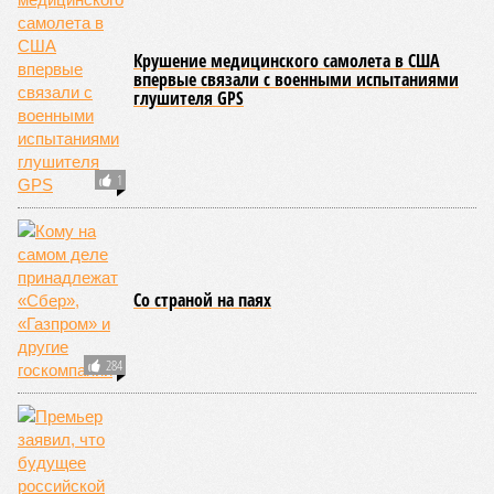
Джонсон, который ежегодно тратит миллионы долларов на
попытки замедлить процесс старения и в конечном счёте
опередить саму смерть, иронизируют в New York Post.
Главная проблема и печаль в том, что не в одних только
мутациях дело.
«Наше исследование показывает, что
соматические мутации вносят значительный вклад в
старение, но сами по себе они не могут объяснить
наблюдаемую смертность, –
цитирует Medical Express
соавтора исследования
Дмитрия Крюкова
, научного
сотрудника Центра био- и медицинских технологий
Сколтеха и старшего научного сотрудника AIRI. –
Это
означает, что другие механизмы старения, такие как
потеря протеостаза, митохондриальная дисфункция или
эпигенетические изменения, вносят сопоставимый вклад
в ограничение продолжительности жизни».
Впрочем, исключение соматических мутаций в любом
случае сильно бы продлило человеческую жизнь. Но как
их исключить? Ведь всё это зависит от множества
вводных, от обычных ошибок при делении клеток до
стрессовых факторов, состояния окружающей среды и