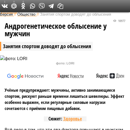
1
0
0
Федеральный выпуск
Версия
//
Общество
//
Занятия спортом доводят до облысения
10977
Андрогенетическое облысение у
мужчин
Занятия спортом доводят до облысения
фото: LORI
Учёные предупреждают: мужчины, активно занимающиеся
спортом, рискуют раньше времени лишиться шевелюры. Эффект
особенно выражен, если регулярные силовые нагрузки
сочетаются с приёмом пищевых добавок.
Сюжет:
Здоровье
Всё дело в том, что эти два фактора повышают в мужском