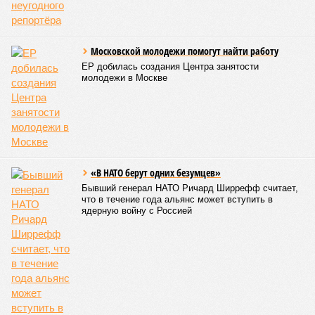
Княжество Монако. В общем-то, неудивительно с
учётом богатства и благополучия этого крохотного
клочка суши. Но второе место удивляет – оно,
оказывается, за Гонконгом. Если в Монако
большинство доживают до 87 лет, то в Гонконге – до
85 с копейками. «Бронза» за Японией – почти 85 лет.
Далее следуют Южная Корея, Швейцария и Австралия.
Средняя продолжительность жизни в России – 74,2
года, от лидеров рейтинга мы очень далеки. Впрочем,
Владимир Путин поставил задачу, чтобы к 2030 году
эта цифра выросла до 78 лет, а к 2036 году – до 81
года. Как это будет выполняться, неизвестно.
Эта железная печень
В своём новейшем исследовании, опубликованном в NPJ
Aging, группа учёных из Сколковского института науки и
технологий во главе с доктором биологических наук
Екатериной Храмеевой
подсчитала максимальный срок
жизни человека. Вернее, каким бы этот срок мог быть, если
исключить из уравнения все признаки старения, в том
числе и соматические мутации.