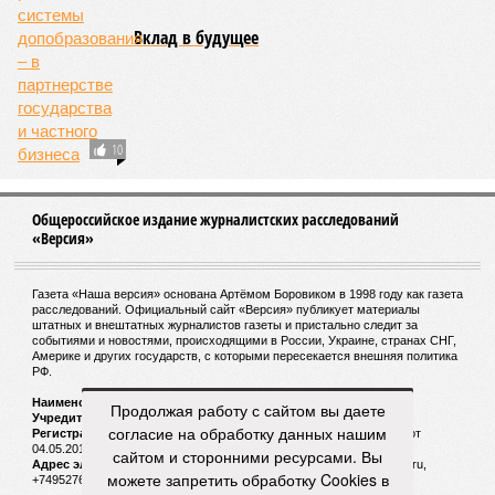
воздействия вирусов. На этот вопрос ответа у учёных из
Сколкова нет. Во всяком случае, пока нет.
Кстати
Самым долгоживущим человеком на Земле остаётся
француженка Жанна Кальман, родившаяся 21 февраля
1875 года в Арле и там же скончавшаяся 4 августа
1997-го, – на момент смерти ей было 122 года и 164
дня.
Всю свою жизнь она прожила в родном городе, лишь к
110 годам решившись на переезд в дом престарелых La
Maison du Lac, где через 12 лет и умерла. Покидала
свою квартиру она без особого удовольствия, но
причина расставания с родной обителью была веской:
в ходе готовки женщина случайно устроила дома
пожар.
Продолжая работу с сайтом вы даете
Когда Жанне Кальман было 115 лет, она упала с
согласие на обработку данных нашим
лестницы и сломала бедро и с тех пор передвигалась в
сайтом и сторонними ресурсами. Вы
инвалидном кресле. Нейропсихолог Карен Ричи раз в
можете запретить обработку Cookies в