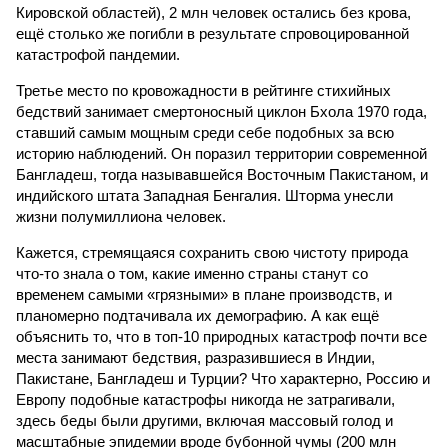
Кировской областей), 2 млн человек остались без крова,
ещё столько же погибли в результате спровоцированной
катастрофой пандемии.
Третье место по кровожадности в рейтинге стихийных
бедствий занимает смертоносный циклон Бхола 1970 года,
ставший самым мощным среди себе подобных за всю
историю наблюдений. Он поразил территории современной
Бангладеш, тогда называвшейся Восточным Пакистаном, и
индийского штата Западная Бенгалия. Шторма унесли
жизни полумиллиона человек.
Кажется, стремящаяся сохранить свою чистоту природа
что-то знала о том, какие именно страны станут со
временем самыми «грязными» в плане производств, и
планомерно подтачивала их демографию. А как ещё
объяснить то, что в топ-10 природных катастроф почти все
места занимают бедствия, разразившиеся в Индии,
Пакистане, Бангладеш и Турции? Что характерно, Россию и
Европу подобные катастрофы никогда не затрагивали,
здесь беды были другими, включая массовый голод и
масштабные эпидемии вроде бубонной чумы (200 млн