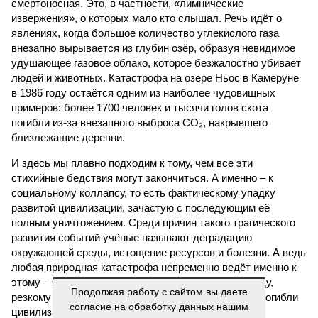
смертоносная. Это, в частности, «лимнические
извержения», о которых мало кто слышал. Речь идёт о
явлениях, когда большое количество углекислого газа
внезапно вырывается из глубин озёр, образуя невидимое
удушающее газовое облако, которое безжалостно убивает
людей и животных. Катастрофа на озере Ньос в Камеруне
в 1986 году остаётся одним из наиболее чудовищных
примеров: более 1700 человек и тысячи голов скота
погибли из-за внезапного выброса CO₂, накрывшего
близлежащие деревни.
И здесь мы плавно подходим к тому, чем все эти
стихийные бедствия могут закончиться. А именно – к
социальному коллапсу, то есть фактическому упадку
развитой цивилизации, зачастую с последующим её
полным уничтожением. Среди причин такого трагического
развития событий учёные называют деградацию
окружающей среды, истощение ресурсов и болезни. А ведь
любая природная катастрофа непременно ведёт именно к
этому – экономическому кризису, эпидемиям, голоду,
Продолжая работу с сайтом вы даете
резкому сокращению численности населения. Так погибли
согласие на обработку данных нашим
цивилизации шумеров, майя, кхмеров – список не