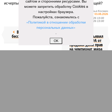
сайтом и сторонними ресурсами. Вы
исчерпывающий. Какая цивилизация будет следующей?
можете запретить обработку Cookies в
настройках браузера.
Илья Космач
Газета
«Наша версия» №29 от 03.08.2026
Пожалуйста, ознакомьтесь с
Опубликовано:
05.08.2026 13:00
«Политикой в отношении обработки
Отредактировано:
05.08.2026 13:00
персональных данных»
Возраст
Инфантино
.
бессмертия
отступил и объявил
об отказе ФИФА от
OK
продажи доли прав
на чемпионат мира
КОММЕНТАРИИ
1
Новости smi2.ru
ПОСЛЕДНИЕ НОВОСТИ
06/08
В Румынии заявили о неготовности брать на себя
помощь Украине
06/08
Матвиенко: россиянам могут рекомендовать не
посещать Армению
06/08
Пьяный поляк жестоко избил двух