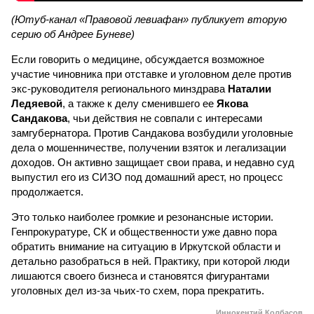
(Ютуб-канал «Правовой левиафан» публикует вторую
серию об Андрее Буневе)
Если говорить о медицине, обсуждается возможное
участие чиновника при отставке и уголовном деле против
экс-руководителя регионального минздрава
Наталии
Ледяевой
, а также к делу сменившего ее
Якова
Сандакова
, чьи действия не совпали с интересами
замгубернатора. Против Сандакова возбудили уголовные
дела о мошенничестве, получении взяток и легализации
доходов. Он активно защищает свои права, и недавно суд
выпустил его из СИЗО под домашний арест, но процесс
продолжается.
Это только наиболее громкие и резонансные истории.
Генпрокуратуре, СК и общественности уже давно пора
обратить внимание на ситуацию в Иркутской области и
детально разобраться в ней. Практику, при которой люди
лишаются своего бизнеса и становятся фигурантами
уголовных дел из-за чьих-то схем, пора прекратить.
Иннокентий Колбасов