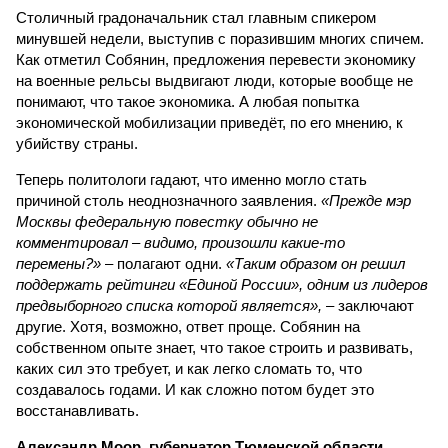
Столичный градоначальник стал главным спикером
минувшей недели, выступив с поразившим многих спичем.
Как отметил Собянин, предложения перевести экономику
на военные рельсы выдвигают люди, которые вообще не
понимают, что такое экономика. А любая попытка
экономической мобилизации приведёт, по его мнению, к
убийству страны.
Теперь политологи гадают, что именно могло стать
причиной столь неоднозначного заявления.
«Прежде мэр
Москвы федеральную повестку обычно не
комментировал – видимо, произошли какие-то
перемены?»
– полагают одни.
«Таким образом он решил
поддержать рейтинги «Единой России», одним из лидеров
предвыборного списка которой является»,
– заключают
другие. Хотя, возможно, ответ проще. Собянин на
собственном опыте знает, что такое строить и развивать,
каких сил это требует, и как легко сломать то, что
создавалось годами. И как сложно потом будет это
восстанавливать.
Александр Моор, губернатор Тюменской области.