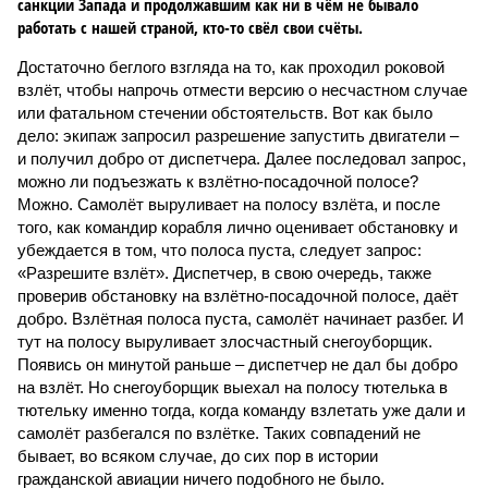
санкции Запада и продолжавшим как ни в чём не бывало
работать с нашей страной, кто-то свёл свои счёты.
Достаточно беглого взгляда на то, как проходил роковой
взлёт, чтобы напрочь отмести версию о несчастном случае
или фатальном стечении обстоятельств. Вот как было
дело: экипаж запросил разрешение запустить двигатели –
и получил добро от диспетчера. Далее последовал запрос,
можно ли подъезжать к взлётно-посадочной полосе?
Можно. Самолёт выруливает на полосу взлёта, и после
того, как командир корабля лично оценивает обстановку и
убеждается в том, что полоса пуста, следует запрос:
«Разрешите взлёт». Диспетчер, в свою очередь, также
проверив обстановку на взлётно-посадочной полосе, даёт
добро. Взлётная полоса пуста, самолёт начинает разбег. И
тут на полосу выруливает злосчастный снегоуборщик.
Появись он минутой раньше – диспетчер не дал бы добро
на взлёт. Но снегоуборщик выехал на полосу тютелька в
тютельку именно тогда, когда команду взлетать уже дали и
самолёт разбегался по взлётке. Таких совпадений не
бывает, во всяком случае, до сих пор в истории
гражданской авиации ничего подобного не было.