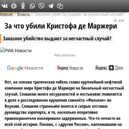
1
0
0
Федеральный выпуск
Версия
//
Власть
//
Заказное убийство выдают за несчастный случай?
6147
За что убили Кристофа де Маржери
Заказное убийство выдают за несчастный случай?
РИА Новости
Нет, не похожа трагическая гибель главы крупнейшей нефтяной
компании мира Кристофа де Маржери на банальный несчастный
случай. Слишком много несуразностей и нестыковок появляется
в деле о расследовании крушения самолёта «Фалькон» во
Внукове. Слишком странными мнятся и скорые отставки
руководства аэропорта, и то, насколько оперативно
правоохранители изолировали задержанных. Что-то нечисто во
всей этой истории. Похоже, с «другом России», наплевавшим на