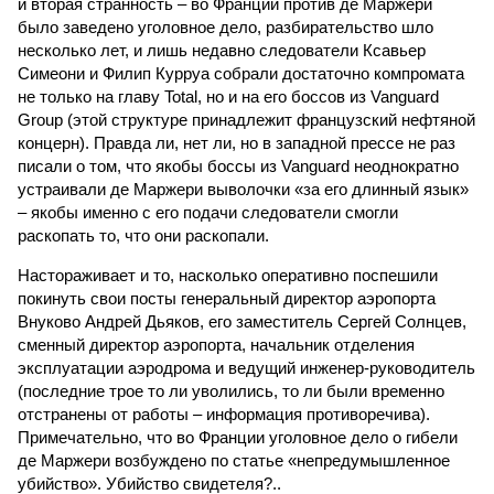
и вторая странность – во Франции против де Маржери
было заведено уголовное дело, разбирательство шло
несколько лет, и лишь недавно следователи Ксавьер
Симеони и Филип Курруа собрали достаточно компромата
не только на главу Total, но и на его боссов из Vanguard
Group (этой структуре принадлежит французский нефтяной
концерн). Правда ли, нет ли, но в западной прессе не раз
писали о том, что якобы боссы из Vanguard неоднократно
устраивали де Маржери выволочки «за его длинный язык»
– якобы именно с его подачи следователи смогли
раскопать то, что они раскопали.
Настораживает и то, насколько оперативно поспешили
покинуть свои посты генеральный директор аэропорта
Внуково Андрей Дьяков, его заместитель Сергей Солнцев,
сменный директор аэропорта, начальник отделения
эксплуатации аэродрома и ведущий инженер-руководитель
(последние трое то ли уволились, то ли были временно
отстранены от работы – информация противоречива).
Примечательно, что во Франции уголовное дело о гибели
де Маржери возбуждено по статье «непредумышленное
убийство». Убийство свидетеля?..