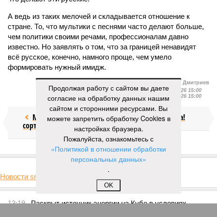
А ведь из таких мелочей и складывается отношение к
стране. То, что мультики с песнями часто делают больше,
чем политики своими речами, профессионалам давно
известно. Но заявлять о том, что за границей ненавидят
всё русское, конечно, намного проще, чем умело
формировать нужный имидж.
Иван Дмитриев
Продолжая работу с сайтом вы даете
Опубликовано:
09.08.2026 15:00
согласие на обработку данных нашим
Отредактировано:
09.08.2026 15:00
сайтом и сторонними ресурсами. Вы
Мочить в
Посол ты на!
можете запретить обработку Cookies в
сортире
настройках браузера.
Пожалуйста, ознакомьтесь с
«Политикой в отношении обработки
КОММЕНТАРИИ
0
персональных данных»
.
Новости smi2.ru
Версия
//
Украина
//
Киев перешёл к террору гражданских, пора давать
OK
адекватный ответ
37
Мочить в сортире