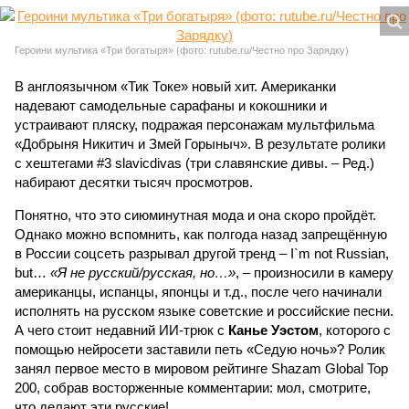
Героини мультика «Три богатыря» (фото: rutube.ru/Честно про Зарядку)
В англоязычном «Тик Токе» новый хит. Американки
надевают самодельные сарафаны и кокошники и
устраивают пляску, подражая персонажам мультфильма
«Добрыня Никитич и Змей Горыныч». В результате ролики
с хештегами #3 slavicdivas (три славянские дивы. – Ред.)
набирают десятки тысяч просмотров.
Понятно, что это сиюминутная мода и она скоро пройдёт.
Однако можно вспомнить, как полгода назад запрещённую
в России соцсеть разрывал другой тренд – I`m not Russian,
but…
«Я не русский/русская, но…»
, – произносили в камеру
американцы, испанцы, японцы и т.д., после чего начинали
исполнять на русском языке советские и российские песни.
А чего стоит недавний ИИ-трюк с
Канье Уэстом
, которого с
помощью нейросети заставили петь «Седую ночь»? Ролик
занял первое место в мировом рейтинге Shazam Global Top
200, собрав восторженные комментарии: мол, смотрите,
что делают эти русские!