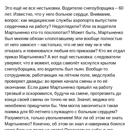
Это ещё не все нестыковки. Водителю снегоуборщика – 60
лет. Известно, что у него больное сердце. Внимание,
вопрос: как медицинские службы аэропорта выпустили
сердечника на работу? Недоглядели? Или за водителя
Мартыненко кто-то похлопотал? Может быть, Мартыненко
был многим обязан хлопотавшему или вообще полностью
от него зависел – настолько, что не мог ему ни в чём
отказать и повиновался любым его приказам? Кто же отдал
приказ Мартыненко? А вот ещё нестыковка: следователи
уверяют, что в момент, когда самолёт коснулся крылом
снегоуборщика, его водитель был пьян. Вообще-то
сотрудников, работающих на лётном поле, медслужба
проверяет дважды: во время начала смены и по её
окончании. Если даже Мартыненко пришёл на работу
трезвый и оскоромился, будучи на смене, протрезветь до
конца своей смены он точно не мог. Значит, медики его
неизбежно прищучили бы. Чем могла закончиться такая
поимка для 60-летнего служащего с больным сердцем?
Разумеется, только увольнением! Мог ли об этом не знать
Мартыненко? Конечно, об этом он знал и наверняка боялся
этого больше всего на свете! Представьте себе: в его