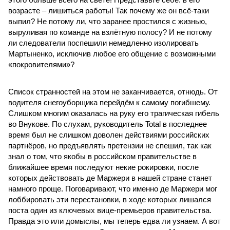
возрасте – лишиться работы! Так почему же он всё-таки
выпил? Не потому ли, что заранее простился с жизнью,
выруливая по команде на взлётную полосу? И не потому
ли следователи поспешили немедленно изолировать
Мартыненко, исключив любое его общение с возможными
«покровителями»?
Список странностей на этом не заканчивается, отнюдь. От
водителя снегоуборщика перейдём к самому погибшему.
Слишком многим оказалась на руку его трагическая гибель
во Внукове. По слухам, руководитель Total в последнее
время был не слишком доволен действиями российских
партнёров, но предъявлять претензии не спешил, так как
знал о том, что якобы в российском правительстве в
ближайшее время последуют некие рокировки, после
которых действовать де Маржери в нашей стране станет
намного проще. Поговаривают, что именно де Маржери мог
лоббировать эти перестановки, в ходе которых лишался
поста один из ключевых вице-премьеров правительства.
Правда это или домыслы, мы теперь едва ли узнаем. А вот