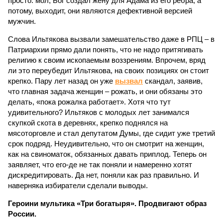
просто: мол, Бог создал жену для Адама из его ребра, а
потому, выходит, они являются дефективной версией
мужчин.
Слова Ильтякова вызвали замешательство даже в РПЦ – в
Патриархии прямо дали понять, что не надо притягивать
религию к своим ископаемым воззрениям. Впрочем, вряд
ли это переубедит Ильтякова, на своих позициях он стоит
крепко. Пару лет назад он уже
вызвал
скандал, заявив,
что главная задача женщин – рожать, и они обязаны это
делать, «пока рожалка работает». Хотя что тут
удивительного? Ильтяков с молодых лет занимался
скупкой скота в деревнях, крепко поднялся на
мясоторговле и стал депутатом Думы, где сидит уже третий
срок подряд. Неудивительно, что он смотрит на женщин,
как на свиноматок, обязанных давать приплод. Теперь он
заявляет, что его-де не так поняли и намеренно хотят
дискредитировать. Да нет, поняли как раз правильно. И
наверняка избиратели сделали выводы.
Героини мультика «Три богатыря». Продвигают образ
России.