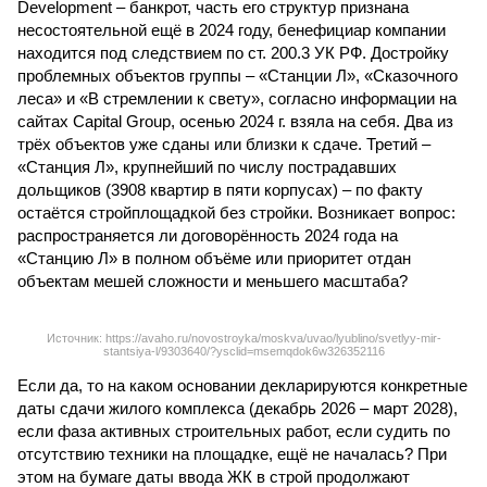
Development – банкрот, часть его структур признана
несостоятельной ещё в 2024 году, бенефициар компании
находится под следствием по ст. 200.3 УК РФ. Достройку
проблемных объектов группы – «Станции Л», «Сказочного
леса» и «В стремлении к свету», согласно информации на
сайтах Capital Group, осенью 2024 г. взяла на себя. Два из
трёх объектов уже сданы или близки к сдаче. Третий –
«Станция Л», крупнейший по числу пострадавших
дольщиков (3908 квартир в пяти корпусах) – по факту
остаётся стройплощадкой без стройки. Возникает вопрос:
распространяется ли договорённость 2024 года на
«Станцию Л» в полном объёме или приоритет отдан
объектам мешей сложности и меньшего масштаба?
Источник: https://avaho.ru/novostroyka/moskva/uvao/lyublino/svetlyy-mir-
stantsiya-l/9303640/?ysclid=msemqdok6w326352116
Если да, то на каком основании декларируются конкретные
даты сдачи жилого комплекса (декабрь 2026 – март 2028),
если фаза активных строительных работ, если судить по
отсутствию техники на площадке, ещё не началась? При
этом на бумаге даты ввода ЖК в строй продолжают