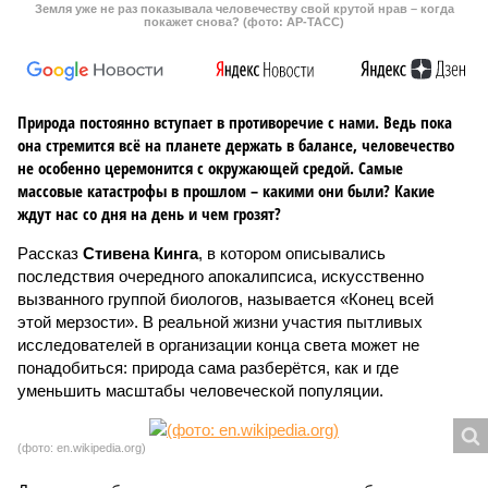
Земля уже не раз показывала человечеству свой крутой нрав – когда
покажет снова? (фото: АР-ТАСС)
Природа постоянно вступает в противоречие с нами. Ведь пока
она стремится всё на планете держать в балансе, человечество
не особенно церемонится с окружающей средой. Самые
массовые катастрофы в прошлом – какими они были? Какие
ждут нас со дня на день и чем грозят?
Рассказ
Стивена Кинга
, в котором описывались
последствия очередного апокалипсиса, искусственно
вызванного группой биологов, называется «Конец всей
этой мерзости». В реальной жизни участия пытливых
исследователей в организации конца света может не
понадобиться: природа сама разберётся, как и где
уменьшить масштабы человеческой популяции.
(фото: en.wikipedia.org)