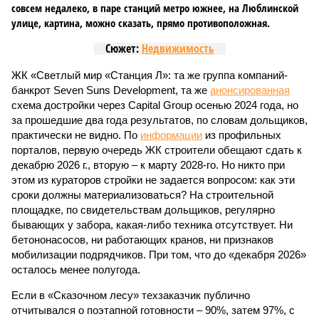
совсем недалеко, в паре станций метро южнее, на Люблинской
улице, картина, можно сказать, прямо противоположная.
Сюжет:
Недвижимость
ЖК «Светлый мир «Станция Л»: та же группа компаний-
банкрот Seven Suns Development, та же
анонсированная
схема достройки через Capital Group осенью 2024 года, но
за прошедшие два года результатов, по словам дольщиков,
практически не видно. По
информации
из профильных
порталов, первую очередь ЖК строители обещают сдать к
декабрю 2026 г., вторую – к марту 2028-го. Но никто при
этом из кураторов стройки не задается вопросом: как эти
сроки должны материализоваться? На строительной
площадке, по свидетельствам дольщиков, регулярно
бывающих у забора, какая-либо техника отсутствует. Ни
бетононасосов, ни работающих кранов, ни признаков
мобилизации подрядчиков. При том, что до «декабря 2026»
осталось менее полугода.
Если в «Сказочном лесу» техзаказчик публично
отчитывался о поэтапной готовности – 90%, затем 97%, с