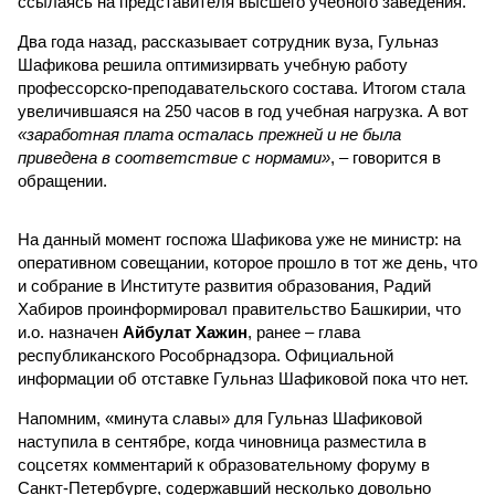
ссылаясь на представителя высшего учебного заведения.
Два года назад, рассказывает сотрудник вуза, Гульназ
Шафикова решила оптимизирвать учебную работу
профессорско-преподавательского состава. Итогом стала
увеличившаяся на 250 часов в год учебная нагрузка. А вот
«заработная плата осталась прежней и не была
приведена в соответствие с нормами»
, – говорится в
обращении.
На данный момент госпожа Шафикова уже не министр: на
оперативном совещании, которое прошло в тот же день, что
и собрание в Институте развития образования, Радий
Хабиров проинформировал правительство Башкирии, что
и.о. назначен
Айбулат Хажин
, ранее – глава
республиканского Рособрнадзора. Официальной
информации об отставке Гульназ Шафиковой пока что нет.
Напомним, «минута славы» для Гульназ Шафиковой
наступила в сентябре, когда чиновница разместила в
соцсетях комментарий к образовательному форуму в
Санкт-Петербурге, содержавший несколько довольно