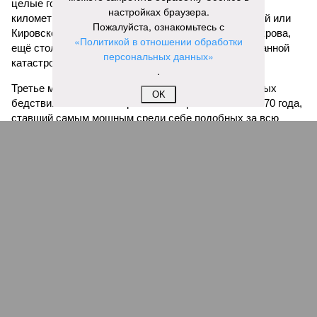
целые города. Водой залило 130 тыс. квадратных
настройках браузера.
километров (а это больше территорий Оренбургской или
Пожалуйста, ознакомьтесь с
Кировской областей), 2 млн человек остались без крова,
«Политикой в отношении обработки
ещё столько же погибли в результате спровоцированной
персональных данных»
катастрофой пандемии.
.
Третье место по кровожадности в рейтинге стихийных
OK
бедствий занимает смертоносный циклон Бхола 1970 года,
ставший самым мощным среди себе подобных за всю
историю наблюдений. Он поразил территории современной
Бангладеш, тогда называвшейся Восточным Пакистаном, и
индийского штата Западная Бенгалия. Шторма унесли
жизни полумиллиона человек.
Кажется, стремящаяся сохранить свою чистоту природа
что-то знала о том, какие именно страны станут со
временем самыми «грязными» в плане производств, и
планомерно подтачивала их демографию. А как ещё
объяснить то, что в топ-10 природных катастроф почти все
места занимают бедствия, разразившиеся в Индии,
Пакистане, Бангладеш и Турции? Что характерно, Россию и
Европу подобные катастрофы никогда не затрагивали,