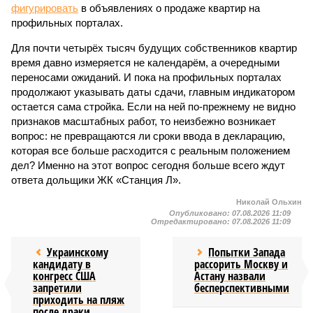
фигурировать
в объявлениях о продаже квартир на
профильных порталах.
Для почти четырёх тысяч будущих собственников квартир
время давно измеряется не календарём, а очередными
переносами ожиданий. И пока на профильных порталах
продолжают указывать даты сдачи, главным индикатором
остается сама стройка. Если на ней по-прежнему не видно
признаков масштабных работ, то неизбежно возникает
вопрос: не превращаются ли сроки ввода в декларацию,
которая все больше расходится с реальным положением
дел? Именно на этот вопрос сегодня больше всего ждут
ответа дольщики ЖК «Станция Л».
Николай Ольхин
Опубликовано:
07.08.2026 11:09
Отредактировано:
07.08.2026 11:09
Украинскому
Попытки Запада
кандидату в
рассорить Москву и
конгресс США
Астану назвали
запретили
бесперспективными
приходить на пляж
после драки