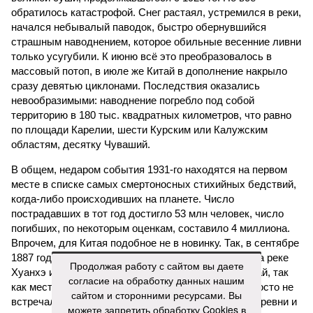
обратилось катастрофой. Снег растаял, устремился в реки,
начался небывалый паводок, быстро обернувшийся
страшным наводнением, которое обильные весенние ливни
только усугубили. К июню всё это преобразовалось в
массовый потоп, в июле же Китай в дополнение накрыло
сразу девятью циклонами. Последствия оказались
невообразимыми: наводнение погребло под собой
территорию в 180 тыс. квадратных километров, что равно
по площади Карелии, шести Курским или Калужским
областям, десятку Чуваший.
В общем, недаром события 1931-го находятся на первом
месте в списке самых смертоносных стихийных бедствий,
когда-либо происходивших на планете. Число
пострадавших в тот год достигло 53 млн человек, число
погибших, по некоторым оценкам, составило 4 миллиона.
Впрочем, для Китая подобное не в новинку. Так, в сентябре
1887 года вода прорвала многочисленные дамбы на реке
Продолжая работу с сайтом вы даете
Хуанхэ и быстро залила почти весь Северный Китай, так
согласие на обработку данных нашим
как местность там довольно низменная, и потоп просто не
сайтом и сторонними ресурсами. Вы
встречал препятствий на своём пути, уничтожая деревни и
можете запретить обработку Cookies в