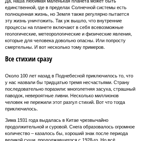
Да, наша любимая маленькая планета может быть
единственной, где в пределах Солнечной системы есть
полноценная жизнь, но Земля также регулярно пытается
эту жизнь уничтожить. Так уж вышло, что внутренние
процессы на планете включают в себя всевозможные
геологические, метеорологические и физические явления,
которые для человека довольно опасны. Или попросту
смертельны. И вот несколько тому примеров.
Все стихии сразу
Около 100 лет назад в Поднебесной приключилось то, что
у нас назвали бы тридцатью тремя несчастьями. Страну
последовательно поразили: многолетняя засуха, страшный
паводок, невероятные ливни. Несколько миллионов
человек не пережили этот разгул стихий. Вот что тогда
приключилось.
Зима 1931 года выдалась в Китае чрезвычайно
продолжительной и суровой. Снега образовалось огромное
количество – казалось бы, хороший знак после периода
великой суши, продолжавшегося с 1928-го. Но всё