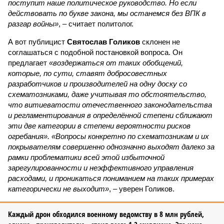
поступит наше политическое руководство. Но если
действовать по букве закона, мы останемся без ВПК в
разгар войны»
, – считает политолог.
А вот публицист
Святослав Голиков
склонен не
соглашаться с подобной постановкой вопроса. Он
предлагает
«воздержаться от таких обобщений,
которые, по сути, ставят добросовестных
разработчиков и производителей на одну доску со
схематозниками, даже учитывая то обстоятельство,
что витиеватости отечественного законодательства
и регламентирования в определённой степени сближают
эти две категории в степени вероятности рисков
огребания». «Вопросы конкретно по схематозникам и их
покрывателям совершенно однозначно выходят далеко за
рамки проблематики всей этой избыточной
зарегулированности и неэффективного управления
расходами, и проникаться пониманием на таких примерах
категорически не выходит»
, – уверен Голиков.
Каждый дрон обходился военному ведомству в 8 млн рублей,