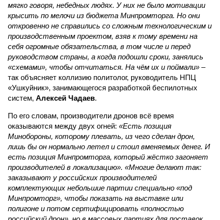
мягко говоря, небедных людях. У них не было мотивации
крысить по мелочи из бюджета Минпромторга. Но они
откровенно не справились со сложным технологическим и
производственным проектом, взяв к тому времени на
себя огромные обязательства, в том числе и перед
руководством страны, а когда подошли сроки, занялись
«схемами», чтобы отчитаться. На чём их и поймали»
–
так объясняет коллизию политолог, руководитель НПЦ
«Ушкуйник», занимающегося разработкой беспилотных
систем,
Алексей Чадаев
.
По его словам, производители дронов всё время
оказываются между двух огней:
«Есть позиция
Минобороны, которому плевать, из чего сделан дрон,
лишь бы он нормально летел и стоил вменяемых денег. И
есть позиция Минпромторга, который жёстко загоняет
производителей в локализацию». «Многие делают так:
заказывают у российских производителей
комплектующих небольшие партии специально «под
Минпромторг», чтобы показать на выставке или
полигоне и потом сертифицировать «полностью
российский дрон», но в массовых партиях для поставок