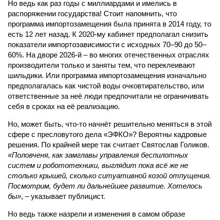
Но ведь как раз годы с миллиардами и имелись в
распоряжении государства! Стоит напомнить, что
программа импортозамещения была принята в 2014 году, то
есть 12 лет назад. К 2020-му кабинет предполагал снизить
показатели импортозависимости с исходных 70–90 до 50–
60%. На дворе 2026-й – во многих отечественных отраслях
производители только и заняты тем, что переклеивают
шильдики. Или программа импортозамещения изначально
предполагалась как чистой воды очковтирательство, или
ответственные за неё люди предпочитали не ограничивать
себя в сроках на её реализацию.
Но, может быть, что-то начнёт решительно меняться в этой
сфере с пресловутого дела «ЭФКО»? Вероятны кадровые
решения. По крайней мере так считает Святослав Голиков.
«Половченя, как замглавы управления беспилотных
систем и робототехники, выглядит пока всё же не
столько крышей, сколько ситуативной козой отпущения.
Посмотрим, будет ли дальнейшее развитие. Хотелось
бы»
, – указывает публицист.
Но ведь также назрели и изменения в самом образе