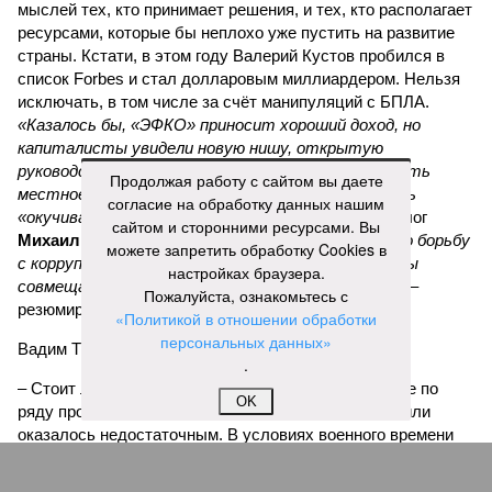
мыслей тех, кто принимает решения, и тех, кто располагает
ресурсами, которые бы неплохо уже пустить на развитие
страны. Кстати, в этом году Валерий Кустов пробился в
список Forbes и стал долларовым миллиардером. Нельзя
исключать, в том числе за счёт манипуляций с БПЛА.
«Казалось бы, «ЭФКО» приносит хороший доход, но
капиталисты увидели новую нишу, открытую
руководством России, готовым деньгами поощрять
Продолжая работу с сайтом вы даете
местное производство беспилотников, и ринулись
согласие на обработку данных нашим
«окучивать новую тему»,
– комментирует политолог
сайтом и сторонними ресурсами. Вы
Михаил Юспа
.
«В итоге мы приходим к тому, что борьбу
можете запретить обработку Cookies в
с коррупцией самыми жёсткими мерами мы должны
настройках браузера.
совмещать с глубокой переработкой идеологии»
, –
Пожалуйста, ознакомьтесь с
резюмирует эксперт.
«Политикой в отношении обработки
персональных данных»
Вадим Трухачёв, политолог
.
– Стоит ли удивляться тому, что импортозамещение по
OK
ряду промышленной продукции или провалилось, или
оказалось недостаточным. В условиях военного времени
тут явно речь должна идти не просто о хищениях. Как и в
случае с белгородскими, курскими и брянскими