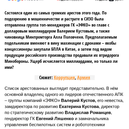
Состоялся один из самых громких арестов этого года. По
подозрению в мошенничестве и растрате в СИЗО была
отправлена группа топ-менеджеров ГК «ЭФКО» во главе с
долларовым миллиардером Валерием Кустовым, а также
чиновница Минпромторга Алла Половченя. Предполагаемым
подельникам вменяют в вину махинации с дронами – якобы
концессионеры закупали БПЛА в Китае, а затем под видом
продукции российского производства продавали их втридорога
Минобороны. Ущерб исчисляется миллиардами, но только ли
ими?
Сюжет:
Коррупция
,
Армия
Список арестованных выглядит представительно. В нём
основной владелец одного из лидеров отечественного АПК
– группы компаний «ЭФКО»
Валерий Кустов,
его невестка,
замдиректора по развитию
Екатерина Кустова
, директор
по стратегическому развитию
Владислав Романцев
,
гендиректор ГК
Евгений Ляшенко
и замначальника
управления беспилотных систем и робототехники