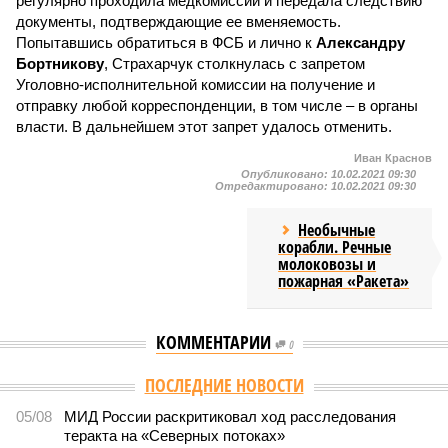
регулярно проходила медкомиссии и передала следствию
документы, подтверждающие ее вменяемость.
Попытавшись обратиться в ФСБ и лично к
Александру
Бортникову
, Страхарчук столкнулась с запретом
Уголовно-исполнительной комиссии на получение и
отправку любой корреспонденции, в том числе – в органы
власти. В дальнейшем этот запрет удалось отменить.
Иван Краснов
Опубликовано:
10.02.2021 09:30
Отредактировано:
10.02.2021 09:30
Необычные
корабли. Речные
молоковозы и
пожарная «Ракета»
КОММЕНТАРИИ
0
ПОСЛЕДНИЕ НОВОСТИ
05/08
МИД России раскритиковал ход расследования
теракта на «Северных потоках»