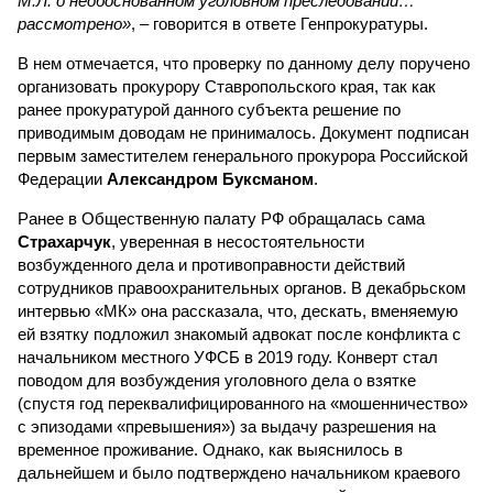
М.Л. о необоснованном уголовном преследовании…
рассмотрено»
, – говорится в ответе Генпрокуратуры.
В нем отмечается, что проверку по данному делу поручено
организовать прокурору Ставропольского края, так как
ранее прокуратурой данного субъекта решение по
приводимым доводам не принималось. Документ подписан
первым заместителем генерального прокурора Российской
Федерации
Александром Буксманом
.
Ранее в Общественную палату РФ обращалась сама
Страхарчук
, уверенная в несостоятельности
возбужденного дела и противоправности действий
сотрудников правоохранительных органов. В декабрьском
интервью «МК» она рассказала, что, дескать, вменяемую
ей взятку подложил знакомый адвокат после конфликта с
начальником местного УФСБ в 2019 году. Конверт стал
поводом для возбуждения уголовного дела о взятке
(спустя год переквалифицированного на «мошенничество»
с эпизодами «превышения») за выдачу разрешения на
временное проживание. Однако, как выяснилось в
дальнейшем и было подтверждено начальником краевого