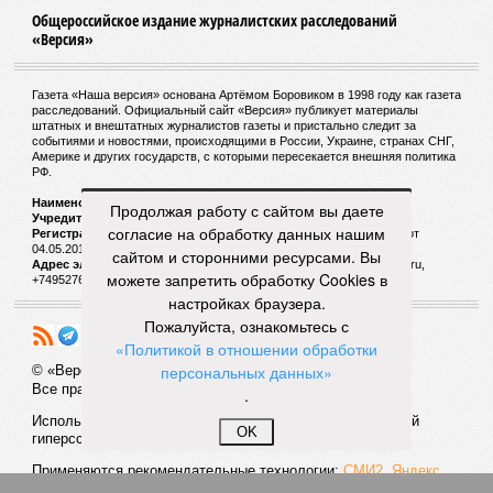
Общероссийское издание журналистских расследований
«Версия»
Газета «Наша версия» основана Артёмом Боровиком в 1998 году как газета
расследований. Официальный сайт «Версия» публикует материалы
штатных и внештатных журналистов газеты и пристально следит за
событиями и новостями, происходящими в России, Украине, странах СНГ,
Америке и других государств, с которыми пересекается внешняя политика
РФ.
Наименование:
Cетевое издание «Версия»
Продолжая работу с сайтом вы даете
Учредитель:
ООО «Версия»,
Главный редактор:
Горевой Р. Г.
согласие на обработку данных нашим
Регистрационный номер Роскомнадзора:
ЭЛ № ФС 77 - 72681 от
04.05.2018 г.
сайтом и сторонними ресурсами. Вы
Адрес электронной почты и телефон редакции:
versia@versia.ru,
можете запретить обработку Cookies в
+74952760348
настройках браузера.
Пожалуйста, ознакомьтесь с
«Политикой в отношении обработки
персональных данных»
© «Версия»
18+
Все права защищены
.
Использование материалов «Версии» без индексируемой
OK
гиперссылки запрещено
Применяются рекомендательные технологии:
СМИ2, Яндекс,
Инфокс