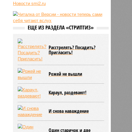
Новости smi2.ru
06/08
Euractiv: закрытие границы с
Россией спровоцировало спад
экономики Финляндии
06/08
Минобрнауки осенью примет
ЕЩЕ ИЗ РАЗДЕЛА «СТРИПТИЗ»
решение о правилах приёма на
платные места в вузах
Расстрелять? Посадить?
Пригласить!
Рожей не вышли
Караул, раздевают!
И снова наваждение
Один старичок и две