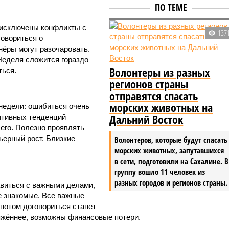
ПО ТЕМЕ
 исключены конфликты с
137
овориться о
нёры могут разочаровать.
Неделя сложится гораздо
Волонтеры из разных
ться.
регионов страны
отправятся спасать
морских животных на
недели: ошибиться очень
Дальний Восток
итивных тенденций
его. Полезно проявлять
ьерный рост. Близкие
Волонтеров, которые будут спасать
морских животных, запутавшихся
в сети, подготовили на Сахалине. В
группу вошло 11 человек из
разных городов и регионов страны.
виться с важными делами,
е знакомые. Все важные
потом договориться станет
яжённее, возможны финансовые потери.