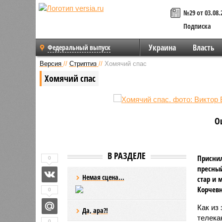
№29 от 03.08.
Подписка
Украина
Власть
Федеральный выпуск
Версия
//
Стриптиз
//
Хомячий спас
Хомячий спас
О
В РАЗДЕЛЕ
Приснил
0
пресный
Немая сцена...
стар и 
Корчевн
0
Как из
Да, ара?!
телека
0