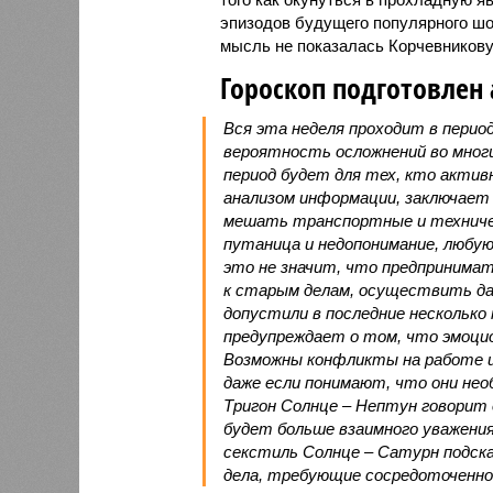
эпизодов будущего популярного шоу
мысль не показалась Корчевникову
Гороскоп подготовлен 
Вся эта неделя проходит в перио
вероятность осложнений во мног
период будет для тех, кто актив
анализом информации, заключает
мешать транспортные и техниче
путаница и недопонимание, любу
это не значит, что предпринимат
к старым делам, осуществить да
допустили в последние несколько
предупреждает о том, что эмоцио
Возможны конфликты на работе и 
даже если понимают, что они нео
Тригон Солнце – Нептун говорит 
будет больше взаимного уважения
секстиль Солнце – Сатурн подск
дела, требующие сосредоточенно