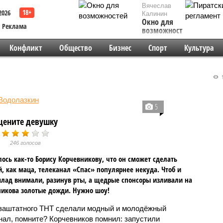
Вячеслав
2026
Калинин
Окно для
Реклама
возможностей
Конфликт
Общество
Бизнес
Спорт
Культура
1
5
цените девушку
246 голосов
ось как-то Борису Корчевникову, что он сможет сделать
, как маца, телеканал «Спас» популярнее некуда. Чтоб и
млад внимали, разинув рты, а щедрые спонсоры изливали на
икова золотые дожди. Нужно шоу!
 заштатного ТНТ сделали модный и молодёжный
нал, помните? Корчевников помнил: запустили