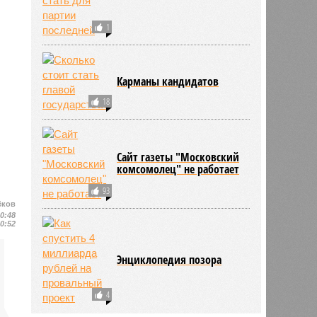
1
Карманы кандидатов
18
Сайт газеты "Московский
комсомолец" не работает
93
ёков
00:48
00:52
Энциклопедия позора
4