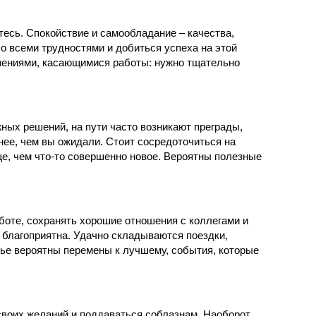
ьтесь. Спокойствие и самообладание – качества,
о всеми трудностями и добиться успеха на этой
шениями, касающимися работы: нужно тщательно
жных решений, на пути часто возникают преграды,
нее, чем вы ожидали. Стоит сосредоточиться на
е, чем что-то совершенно новое. Вероятны полезные
боте, сохранять хорошие отношения с коллегами и
 благоприятна. Удачно складываются поездки,
ье вероятны перемены к лучшему, события, которые
своих желаний и поддаваться соблазнам. Наоборот,