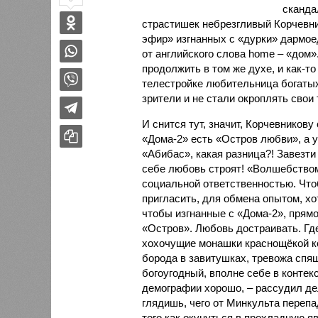
сканда
страстишек небрезгливый Корчевни
эфир» изгнанных с «дурки» дармоед
от английского слова home – «дом
продолжить в том же духе, и как-т
телестройке любительница богатых
зрители и не стали окроплять свои
И снится тут, значит, Корчевникову
«Дома-2» есть «Остров любви», а у
«Абибас», какая разница?! Завезти
себе любовь строят! «Волшебством»
социальной ответственностью. Что
пригласить, для обмена опытом, хо
чтобы изгнанные с «Дома-2», прямо
«Остров». Любовь достраивать. Гд
хохочущие монашки краснощёкой к
борода в завитушках, тревожа спя
богоугодный, вполне себе в контек
демографии хорошо, – рассудил де
глядишь, чего от Минкульта перепа
того как окунуться в прохладную я