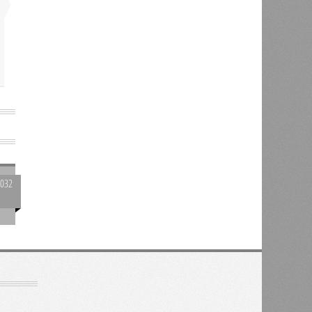
2032
0
х