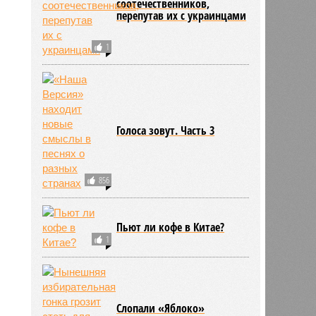
соотечественников,
перепутав их с украинцами
1
Голоса зовут. Часть 3
856
Пьют ли кофе в Китае?
1
Слопали «Яблоко»