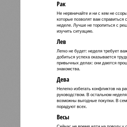
Рак
Не нервничайте и ни с кем не ссор
которые позволят вам справиться с
неделе. Лучше не торопиться с ре
изучить ситуацию.
Лев
Легко не будет: неделя требует ва
добиться успеха оказывается труд
привычных делах: они даются прощ
знакомства.
Дева
Нелегко избегать конфликтов на ра
руководством. В остальном неделя
возможны выгодные покупки. В сем
порадуют всех.
Весы
Сейчас не время идти на поводу у 