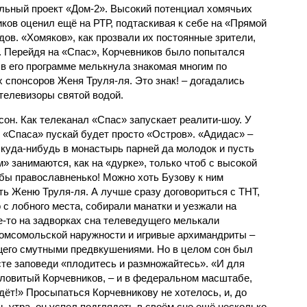
льный проект «Дом-2». Высокий потенциал хомячьих
ков оценил ещё на РТР, подтаскивая к себе на «Прямой
ов. «Хомяков», как прозвали их постоянные зрители,
». Перейдя на «Спас», Корчевников было попытался
о в его программе мелькнула знакомая многим по
 спонсоров Женя Труля-ля. Это знак! – догадались
 телевизоры святой водой.
 сон. Как телеканал «Спас» запускает реалити-шоу. У
 «Спаса» пускай будет просто «Остров». «Адидас» –
 куда-нибудь в монастырь парней да молодок и пусть
 занимаются, как на «дурке», только чтоб с высокой
бы православненько! Можно хоть Бузову к ним
ть Женю Труля-ля. А лучше сразу договориться с ТНТ,
 с лобного места, собирали манатки и уезжали на
е-то на задворках сна телеведущего мелькали
омсомольской наружности и игривые архимандриты –
щего смутными предвкушениями. Но в целом сон был
сте заповеди «плодитесь и размножайтесь». «И для
ловитый Корчевников, – и в федеральном масштабе,
дёт!» Просыпаться Корчевникову не хотелось, и, до
вь утра, он успел подглядеть в своём сне ещё несколько