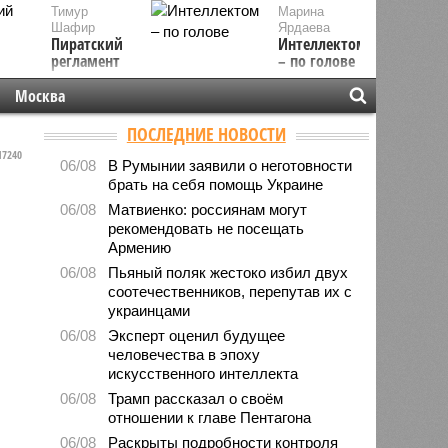
Тимур
Марина
Шафир
Ярдаева
Пиратский
Интеллектом
регламент
– по голове
Москва
ПОСЛЕДНИЕ НОВОСТИ
7240
06/08
В Румынии заявили о неготовности
брать на себя помощь Украине
06/08
Матвиенко: россиянам могут
рекомендовать не посещать
Армению
06/08
Пьяный поляк жестоко избил двух
соотечественников, перепутав их с
украинцами
06/08
Эксперт оценил будущее
человечества в эпоху
искусственного интеллекта
06/08
Трамп рассказал о своём
отношении к главе Пентагона
06/08
Раскрыты подробности контроля