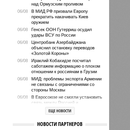
над Ормузским проливом
06/08
В МИД РФ призвали Европу
прекратить накачивать Киев
оружием
06/08
Генсек ООН Гутерриш осудил
удары ВСУ по России
06/08
Центробанк Азербайджана
объяснил остановку переводов
«Золотой Короны»
06/08
Ираклий Кобахидзе посчитал
саботажем информацию о плохом
отношении к россиянам в Грузии
06/08
МИД: проблемы экспорта Армении
не связаны с ограничениями со
стороны Москвы
06/08
В Евросоюзе не смогли установить
связь между Россией и
миграционным кризисом в Сеуте
ЕЩЕ НОВОСТИ
06/08
Ямпольская объяснила причины
проблем с поступлением в
НОВОСТИ ПАРТНЕРОВ
ведущие вузы страны