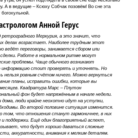
. А в ведущие – Ксюху Собчак позовём! Во сне эта
 богохульной.
астрологом Анной Герус
д ретроградного Меркурия, а это значит, что
их делах возрастает. Наиболее трудным этот
но ведёт переговоры, занимается сбором или
 сделки. Работе в нормальном ритме могут
ские проблемы. Чаще обычного возникают
ю информацию стоит проверять и уточнять. Но
ь нельзя ровным счётом ничего. Можно вернуться
вние планы, исправить ошибки, которые вы
 месяцев. Квадратура Марс – Плутон
нальный фон будет напряжённым в начале недели.
дома, люди крайне неохотно идут на уступки,
бходимы. Во второй половине ситуация изменится.
о том, что отношения станут гармоничнее, в них
 и поддержки. Ещё один благоприятный аспект,
азывает, что будут хорошо даваться сложные
сти, аккуратности, внимания к мелким деталям.