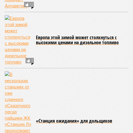
Но это дела давно минувших дней. А что нам ждать в
дальнейшем? Авторы энциклопедии A-Z Animals,
основываясь на современных научных исследованиях и
глобальных тенденциях, составили свой список
потенциально самых смертоносных стихийных бедствий,
угрожающих человечеству непосредственно сейчас, в XXI
веке.
«Золото» получили землетрясения. К наиболее
сейсмоопасным регионам относится Тихоокеанское
вулканическое огненное кольцо, включающее Индонезию,
Японию и западное побережье Северной и Южной Америки.
Турция, Иран, Индия и Непал также расположены на очень
активных линиях разломов тектонических плит. Не
исключение и центральная часть США – причина в Нью-
Мадридском разломе в штате Миссури. Землетрясения
средней силы – явление, в общем-то, обычное и вполне
сносное, но периодически, раз в несколько столетий,
трясёт так, что мало не покажется никому. К примеру, в
самом конце 2004 года бахнуло близ побережья
индонезийского острова Суматра, а следом пошли
огромные, превышающие высоту 15 метров, волны. Итог –