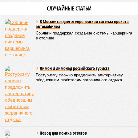
невообразимыми: наводнение погребло под собой
территорию в 180 тыс. квадратных километров, что равно
по площади Карелии, шести Курским или Калужским
областям, десятку Чуваший.
В общем, недаром события 1931-го находятся на первом
месте в списке самых смертоносных стихийных бедствий,
когда-либо происходивших на планете. Число
пострадавших в тот год достигло 53 млн человек, число
погибших, по некоторым оценкам, составило 4 миллиона.
Впрочем, для Китая подобное не в новинку. Так, в сентябре
1887 года вода прорвала многочисленные дамбы на реке
Хуанхэ и быстро залила почти весь Северный Китай, так
как местность там довольно низменная, и потоп просто не
встречал препятствий на своём пути, уничтожая деревни и
целые города. Водой залило 130 тыс. квадратных
километров (а это больше территорий Оренбургской или
Кировской областей), 2 млн человек остались без крова,
ещё столько же погибли в результате спровоцированной
катастрофой пандемии.
Третье место по кровожадности в рейтинге стихийных