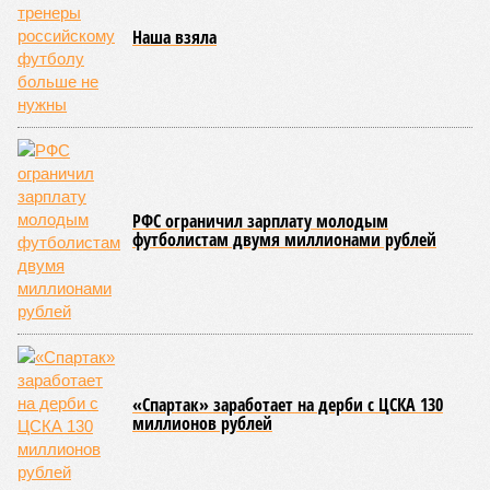
смертельны. И вот несколько тому примеров.
Все стихии сразу
Около 100 лет назад в Поднебесной приключилось то, что
у нас назвали бы тридцатью тремя несчастьями. Страну
последовательно поразили: многолетняя засуха, страшный
паводок, невероятные ливни. Несколько миллионов
человек не пережили этот разгул стихий. Вот что тогда
приключилось.
Зима 1931 года выдалась в Китае чрезвычайно
продолжительной и суровой. Снега образовалось огромное
количество – казалось бы, хороший знак после периода
великой суши, продолжавшегося с 1928-го. Но всё
обратилось катастрофой. Снег растаял, устремился в реки,
начался небывалый паводок, быстро обернувшийся
страшным наводнением, которое обильные весенние ливни
только усугубили. К июню всё это преобразовалось в
массовый потоп, в июле же Китай в дополнение накрыло
сразу девятью циклонами. Последствия оказались