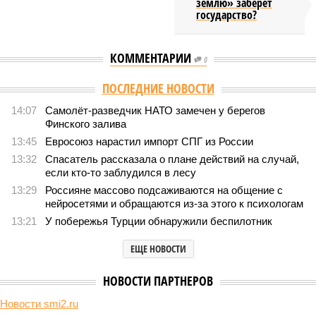
землю» заберёт
государство?
КОММЕНТАРИИ
0
Версия
//
Общество
//
Земля уже не раз показывала человечеству свой
крутой нрав – когда покажет снова?
824
Последние времена
Земля уже не раз показывала человечеству свой крутой
нрав – когда покажет снова?
Земля уже не раз показывала человечеству свой крутой нрав – когда
покажет снова? (фото: АР-ТАСС)
Природа постоянно вступает в противоречие с нами. Ведь пока
она стремится всё на планете держать в балансе, человечество