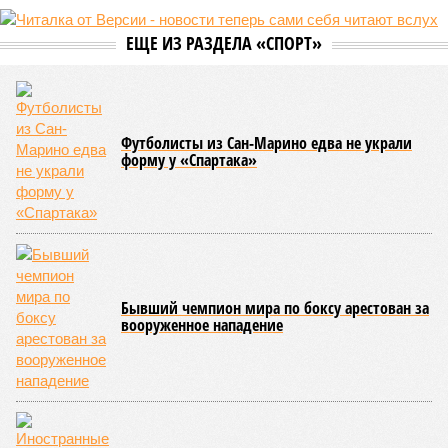
не особенно церемонится с окружающей средой. Самые
массовые катастрофы в прошлом – какими они были? Какие
ждут нас со дня на день и чем грозят?
Рассказ
Стивена Кинга
, в котором описывались
последствия очередного апокалипсиса, искусственно
вызванного группой биологов, называется «Конец всей
этой мерзости». В реальной жизни участия пытливых
исследователей в организации конца света может не
понадобиться: природа сама разберётся, как и где
уменьшить масштабы человеческой популяции.
(фото: en.wikipedia.org)
Да, наша любимая маленькая планета может быть
единственной, где в пределах Солнечной системы есть
полноценная жизнь, но Земля также регулярно пытается
эту жизнь уничтожить. Так уж вышло, что внутренние
процессы на планете включают в себя всевозможные
геологические, метеорологические и физические явления,
которые для человека довольно опасны. Или попросту