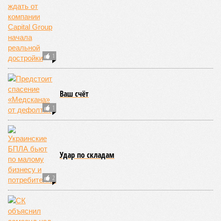
250 тыс. погибших.
На втором месте в рейтинге A-Z Animals как раз цунами. В
этом плане к уязвимым регионам относятся: побережье
Индийского океана, тихо­океанские побережья Японии и
США, а также некоторые районы Карибского бассейна и
Средиземноморья. То есть в зоне риска уже не только
Поднебесная с Индией – не так ли?
«Бронзу» получают извержения супервулканов – «Наша
Версия» уже
писала
о том, что может случиться, если
окончательно проснётся знаменитый Йеллоустоун. Это
грозит не только уничтожением части Соединённых
Штатов, но и общепланетарной катастрофой вплоть до
возникновения «вулканической зимы». Флегрейские поля в
Италии, кстати, тоже не стоит сбрасывать со счетов. Равно
как и многие другие до поры спящие вулканические
районы.
Невидимый убийца
Упоминают эксперты и жару вкупе с засухой и