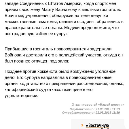
западе Соединенных Штатов Америки, когда спортсмен
привез свою жену Марту Варламову в местный госпиталь.
Врачи медучреждения, обнаружив на теле девушки
множественные гематомы, синяки и ссадины, обратились в
правоохранительные органы. Медики предположили, что
пострадавшую избил ее супруг.
Прибывшие в госпиталь правоохранители задержали
Войнова и доставили его в полицейский участок, откуда он
был позднее отпущен под залог.
Позднее против хоккеиста было возбуждено уголовное
дело. Его супруга направляла в правоохранительные
органы ходатайство о прекращении расследования, однако,
калифорнийский суд отказал женщине в его
удовлетворении.
Отдел новостей «Нашей версии»
Опубликовано:
21.08.2015 11:23
Отредактировано:
21.08.2015 11:39
«Восточную