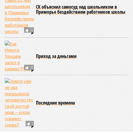
следующими отсюда лесными пожарами. Тут в группе
риска запад США, юг Европы, Австралия, Ближний Восток,
а также некоторые районы Бразилии и Африки к югу от
Сахары. Леса начинают гореть всё чаще и чаще,
достаточно посмотреть общемировую статистику; сотни
тысяч людей остаются без крова, десятки тысяч – гибнут.
Но проблема не только в этом. Проблема ещё и в том, что
огонь уничтожает лесную экосистему, сельское хозяйство
и кропотливо созданную человеком инфраструктуру.
Учитывая то, что пожары начинают становиться чуть ли не
ежегодной реальностью на фоне глобального потепления,
год за годом их будет всё больше, и здесь уже среди
прочего в большой опасности Европа. Небывалая жара,
зафиксированная в этом и прошлом годах в Италии и во
Франции, тому лучшее подтверждение.
Есть в перечне A-Z Animals и экзотика, впрочем, не менее
смертоносная. Это, в частности, «лимнические
извержения», о которых мало кто слышал. Речь идёт о
явлениях, когда большое количество углекислого газа
внезапно вырывается из глубин озёр, образуя невидимое
удушающее газовое облако, которое безжалостно убивает