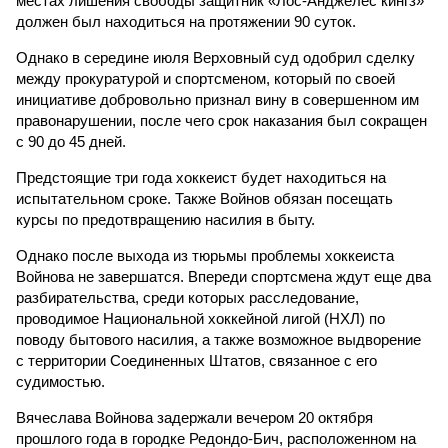
местах лишения свободы защитник «Лос-Анджелес кингз»
должен был находиться на протяжении 90 суток.
Однако в середине июля Верховный суд одобрил сделку
между прокуратурой и спортсменом, который по своей
инициативе добровольно признал вину в совершенном им
правонарушении, после чего срок наказания был сокращен
с 90 до 45 дней.
Предстоящие три года хоккеист будет находиться на
испытательном сроке. Также Войнов обязан посещать
курсы по предотвращению насилия в быту.
Однако после выхода из тюрьмы проблемы хоккеиста
Войнова не завершатся. Впереди спортсмена ждут еще два
разбирательства, среди которых расследование,
проводимое Национальной хоккейной лигой (НХЛ) по
поводу бытового насилия, а также возможное выдворение
с территории Соединенных Штатов, связанное с его
судимостью.
Вячеслава Войнова задержали вечером 20 октября
прошлого года в городке Редондо-Бич, расположенном на