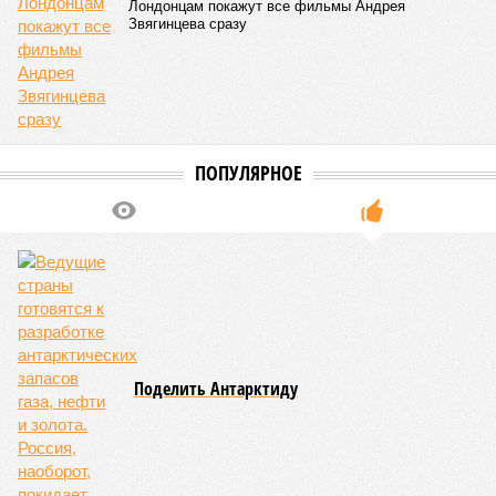
бедствий занимает смертоносный циклон Бхола 1970 года,
ставший самым мощным среди себе подобных за всю
историю наблюдений. Он поразил территории современной
Бангладеш, тогда называвшейся Восточным Пакистаном, и
индийского штата Западная Бенгалия. Шторма унесли
жизни полумиллиона человек.
Кажется, стремящаяся сохранить свою чистоту природа
что-то знала о том, какие именно страны станут со
временем самыми «грязными» в плане производств, и
планомерно подтачивала их демографию. А как ещё
объяснить то, что в топ-10 природных катастроф почти все
места занимают бедствия, разразившиеся в Индии,
Пакистане, Бангладеш и Турции? Что характерно, Россию и
Европу подобные катастрофы никогда не затрагивали,
здесь беды были другими, включая массовый голод и
масштабные эпидемии вроде бубонной чумы (200 млн
погибших) или «испанки» (по разным оценкам, от 17,4 до
100 млн погибших во всём мире).
Когда земля – дыбом