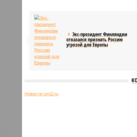
Экс-президент Финляндии
отказался признать Россию
угрозой для Европы
К
Новости smi2.ru
Версия
//
Конфликт
//
В нескольких станциях от уже сданн
компании Capital Group начала реальной достройки
«Станция ожидания» для доль
В нескольких станциях от уже сданного «Сказо
продолжают ждать от компании Capital Group 