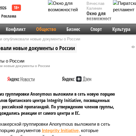
Вячеслав
2026
Калинин
Окно для
Реклама
возможностей
Конфликт
Общество
Бизнес
Спорт
Культура
и опубликовали новые документы о России
овали новые документы о России
ли новые документы о России
из группировки Anonymous выложили в сеть новую порцию
лов британского центра Integrity Initiative, посвященных
с российской пропагандой. По утверждению членов группы,
дождались реакции от самого центра и ЕС.
хакерской группировки Anonymous выложили в сеть
порцию документов
Integrity Initiative,
которые