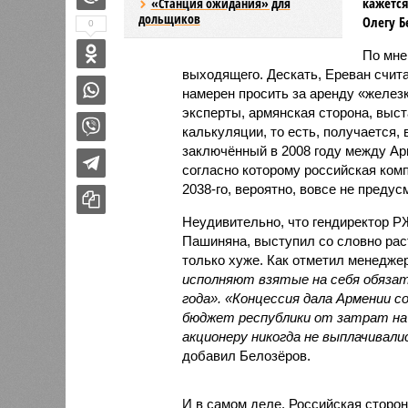
кажется
«Станция ожидания» для
дольщиков
Олегу Б
0
По мн
выходящего. Дескать, Ереван счит
намерен просить за аренду «железк
эксперты, армянская сторона, выст
калькуляции, то есть, получается,
заключённый в 2008 году между А
согласно которому российская ком
2038-го, вероятно, вовсе не предус
Неудивительно, что гендиректор 
Пашиняна, выступил со словно рас
только хуже. Как отметил менед
исполняют взятые на себя обязат
года». «Концессия дала Армении с
бюджет республики от затрат на 
акционеру никогда не выплачивали
добавил Белозёров.
И в самом деле. Российская сторон