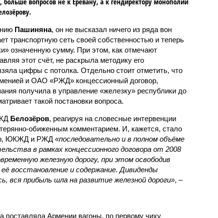
, больше вопросов не к Еревану, а к гендиректору монополии
елозёрову.
ению
Пашиняна
, он не высказал ничего из ряда вон
ает транспортную сеть своей собственностью и теперь
и» означенную сумму. При этом, как отмечают
авляя этот счёт, не раскрыла методику его
 взяла цифры с потолка. Отдельно стоит отметить, что
рменией и ОАО «РЖД» концессионный договор,
пания получила в управление «железку» республики до
матривает такой постановки вопроса.
РЖД
Белозёров
, реагируя на словесные интервенции
терянно-обиженным комментарием. И, кажется, стало
жер, ЮКЖД и РЖД
«последовательно и в полном объёме
ельства в рамках концессионного договора от 2008
овременную железную дорогу, при этом освободив
её восстановление и содержание. Дивиденды
сь, вся прибыль шла на развитие железной дороги»
, –
а поставляла Армении вагоны, по первому чиху