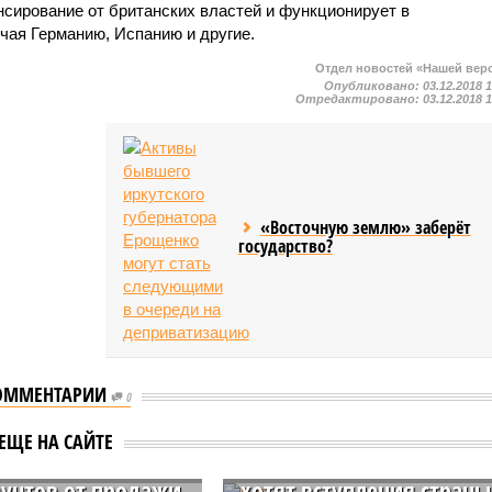
нсирование от британских властей и функционирует в
чая Германию, Испанию и другие.
Отдел новостей «Нашей вер
Опубликовано:
03.12.2018 
Отредактировано:
03.12.2018 
«Восточную землю» заберёт
государство?
ОММЕНТАРИИ
0
ондон не могут
В Европарламенте
риться о
заявили, что Турция и
ЕЩЕ НА САЙТЕ
йшей судьбе 2,3
Евросоюз больше не
унтов от продажи
хотят вступления страны