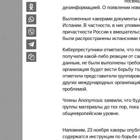
посвящ
дезинформацией. О появлении но
Выложенные хакерами документы им
Испании. В частности, в них упом
причастности России к вмешательс
были распространены испанскими 
Киберпреступники отметили, что п
получили какой-либо реакции от с
данным, не были выполнены требова
организация будет вести борьбу т
отметили представители группировк
других международных организаций
проблемой.
Члены Anonymous заявили, что бу
группы материалы до тех пор, пока
общеевропейском уровне.
Напомним, 23 ноября хакеры опубл
содержатся инструкции по борьбе 