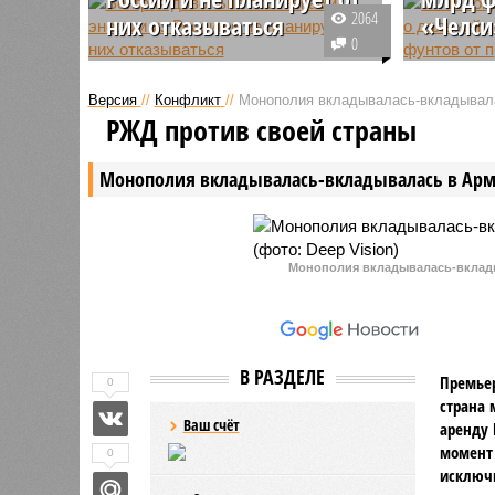
2064
них отказываться
«Челси
0
Как заявил министр иностранных
Британск
дел и внешнеэкономических
сих пор в
Версия
//
Конфликт
//
Монополия вкладывалась-вкладывал
связей Венгрии Петер Сийярто,
Евросоюзо
РЖД против своей страны
страна не намерена
поступить
отказываться от сотрудничества
вырученн
Монополия вкладывалась-вкладывалась в Ар
с Россией, потому что не
продажи 
получала более надёжного
предложения.
Монополия вкладывалась-вклады
В РАЗДЕЛЕ
Премьер
0
страна 
Ваш счёт
аренду 
момент 
0
исключи