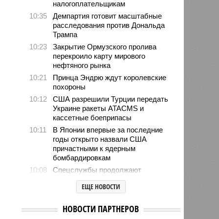
налогоплательщикам
10:35
Демпартия готовит масштабные
расследования против Дональда
Трампа
10:23
Закрытие Ормузского пролива
перекроило карту мирового
нефтяного рынка
10:21
Принца Эндрю ждут королевские
похороны
10:12
США разрешили Турции передать
Украине ракеты ATACMS и
кассетные боеприпасы
10:11
В Японии впервые за последние
годы открыто назвали США
причастными к ядерным
бомбардировкам
10:08
Спецслужбы продолжают
использовать номерные
ЕЩЕ НОВОСТИ
радиостанции для передачи
шифровок агентам
НОВОСТИ ПАРТНЕРОВ
09:59
Детство без ИИ назвали