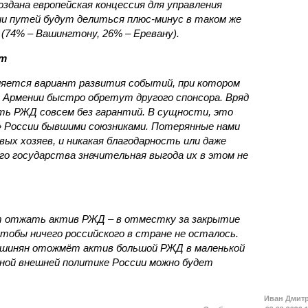
оздана европейская концессия для управления
ии путей будут делиться плюс-минус в таком же
(74% – Вашингтону, 26% – Еревану).
ст
яется вариант развития событий, при котором
 Армении быстро обретут другого спонсора. Вряд
ть РЖД совсем без гарантий. В сущности, это
в» России бывшими союзниками. Потерянные нами
х хозяев, и никакая благодарность или даже
о государства значительная выгода их в этом не
т отжать актив РЖД – в отместку за закрытие
чтобы ничего российского в стране не осталось.
ашинян отожмёт актив большой РЖД в маленькой
вной внешней политике России можно будет
Иван Дмит