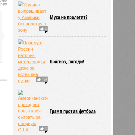
17:00
17:00
Муха не пролетит?
8
Прогноз, погоди!
150
Трамп против футбола
565
3