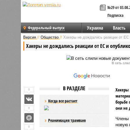
№29 от 03.08.
Подписка
Украина
Власть
Федеральный выпуск
Версия
//
Общество
//
Хакеры не дождались реакции от ЕС 
Хакеры не дождались реакции от ЕС и опублик
В сеть сли
В РАЗДЕЛЕ
Хакеры 
0
материа
Когда все растает
борьбе 
они не 
0
Члены 
Реанимация трамваю
новую 
0