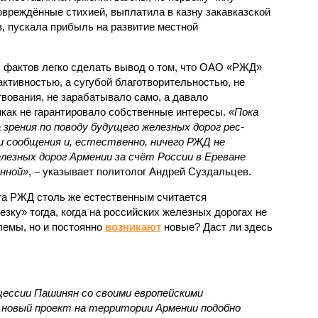
овреждённые стихией, выплатила в казну закавказской
, пускала прибыль на развитие местной
.
 фактов легко сделать вывод о том, что ОАО «РЖД»
ктивностью, а сугубой благотворительностью, не
вования, не зарабатывало само, а давало
икак не гарантировало собственные интересы.
«Пока
 зрения по поводу будущего железных дорог рес­
и сообщения и, естественно, ничего РЖД не
лезных дорог Армении за счёт России в Ереване
нной»
, – указывает политолог Андрей Суздальцев.
та РЖД столь же естественным считается
зку» тогда, когда на российских железных дорогах не
емы, но и постоянно
возникают
новые? Даст ли здесь
нцессии Пашинян со своими европейскими
новый проект на территории Армении подобно