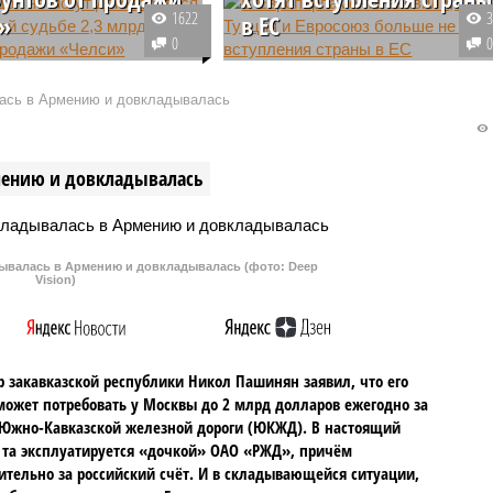
1622
»
в ЕС
0
ое правительство до
Турция, которая с 2005 года
едет консультации с
является кандидатом для
ась в Армению и довкладывалась
м на тему того, как
вступления в Евросоюз, больше
 с деньгами,
не стремится к этому, и сам ЕС
ыми в результате
тоже в этом уже не
мению и довкладывалась
футбольного клуба.
заинтересован,заявили в ЕП.
валась в Армению и довкладывалась (фото: Deep
Vision)
 закавказской республики Никол Пашинян заявил, что его
может потребовать у Москвы до 2 млрд долларов ежегодно за
Южно-Кавказской железной дороги (ЮКЖД). В настоящий
та эксплуатируется «дочкой» ОАО «РЖД», причём
тельно за российский счёт. И в складывающейся ситуации,