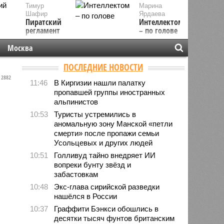
Тимур
Марина
Шафир
Ярдаева
Пиратский
Интеллектом
регламент
– по голове
Москва
ПОСЛЕДНИЕ НОВОСТИ
2882
11:46
В Киргизии нашли палатку
пропавшей группы иностранных
альпинистов
10:53
Туристы устремились в
аномальную зону Манской «петли
смерти» после пропажи семьи
Усольцевых и других людей
10:51
Голливуд тайно внедряет ИИ
вопреки бунту звёзд и
забастовкам
10:48
Экс-глава сирийской разведки
нашёлся в России
10:37
Граффити Бэнкси обошлись в
десятки тысяч фунтов британским