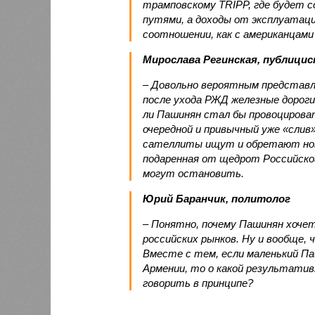
трамповскому TRIPP, где будет с
путями, а доходы от эксплуатац
соотношении, как с американцами 
Мирослава Регинская, публици
– Довольно вероятным представл
после ухода РЖД железные дороги
ли Пашинян стал бы провоцирова
очередной и привычный уже «сли
сателлиты ищут и обретают новы
подаренная от щедрот Российског
могут остановить.
Юрий Баранчик, политолог
– Понятно, почему Пашинян хоче
российских рынков. Ну и вообще, 
Вместе с тем, если маленький П
Армении, то о какой результати
говорить в принципе?