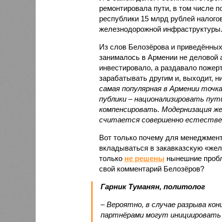
ремонтировала пути, в том числе п
республики 15 млрд рублей налогов
железнодорожной инфраструктуры
Из слов Белозёрова и приведённых
занималось в Армении не деловой а
инвестировало, а раздавало пожерт
зарабатывать другим и, выходит, н
самая популярная в Армении точка
публики – национализировать пут
компенсировать. Модернизация же
считается совершенно естестве
Вот только почему для менеджмен
вкладываться в закавказскую «желе
только
не решены
нынешние пробл
свой комментарий Белозёров?
Гарник Туманян, политолог
– Вероятно, в случае разрыва ко
партнёрами могут инициировать 