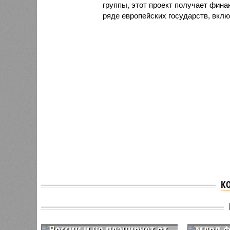
группы, этот проект получает фина
ряде европейских государств, вклю
К
ЕС и Л
Венгрия довольна
догово
поставками энергии из
дальне
России и не планирует от
млрд ф