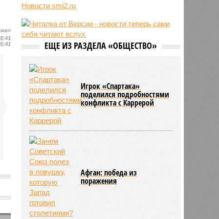
привилегией элиты
Новости smi2.ru
09:50
В Германии пенсионной политикой
недовольны 80% граждан
сии»
09:48
Россия нарастит количество
15:41
авиарейсов с КНР
ЕЩЕ ИЗ РАЗДЕЛА «ОБЩЕСТВО»
15:41
09:47
Пентагон дал оборонщикам 21
день на план по ускорению
производства ракет
Игрок «Спартака»
поделился подробностями
конфликта с Каррерой
Афган: победа из
поражения