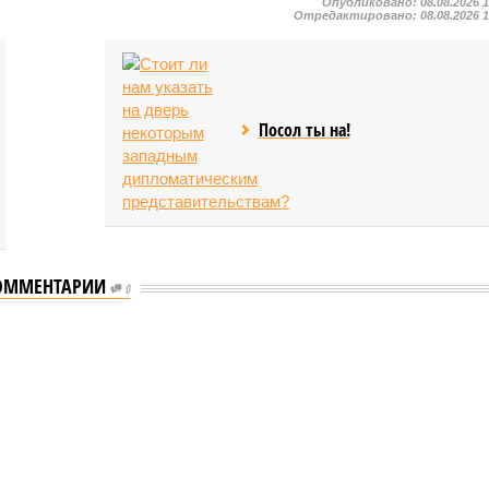
Опубликовано:
08.08.2026 
Отредактировано:
08.08.2026 
Посол ты на!
ОММЕНТАРИИ
0
ого «Сказочного леса» пайщики ЖК «Станция Л» продолжают ждать от
щиков
чного леса» пайщики ЖК «Станция Л»
начала реальной достройки