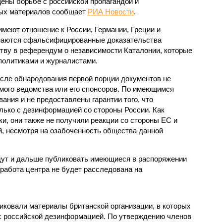
ены борьбе с российской пропагандой и
вых материалов сообщает
РИА Новости
.
еют отношение к России, Германии, Греции и
инаются сфальсифицированные доказательства
тву в референдум о независимости Каталонии, которые
политиками и журналистами.
осле обнародования первой порции документов не
амого ведомства или его спонсоров. По имеющимся
ния и не предоставлены гарантии того, что
олько с дезинформацией со стороны России. Как
и, они также не получили реакции со стороны ЕС и
, несмотря на озабоченность общества данной
дут и дальше публиковать имеющиеся в распоряжении
 работа центра не будет расследована на
иковали материалы британской организации, в которых
с российской дезинформацией. По утверждению членов