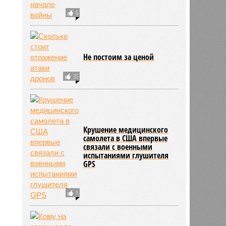
6
Не постоим за ценой
31
Крушение медицинского
самолета в США впервые
связали с военными
испытаниями глушителя
GPS
1