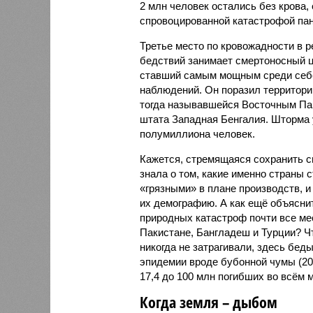
2 млн человек остались без крова,
спровоцированной катастрофой па
Третье место по кровожадности в р
бедствий занимает смертоносный ц
ставший самым мощным среди себе
наблюдений. Он поразил территори
тогда называвшейся Восточным Пак
штата Западная Бенгалия. Шторма 
полумиллиона человек.
Кажется, стремящаяся сохранить с
знала о том, какие именно страны 
«грязными» в плане производств, 
их демографию. А как ещё объяснить
природных катастроф почти все ме
Пакистане, Бангладеш и Турции? Ч
никогда не затрагивали, здесь бе
эпидемии вроде бубонной чумы (200
17,4 до 100 млн погибших во всём м
Когда земля – дыбом