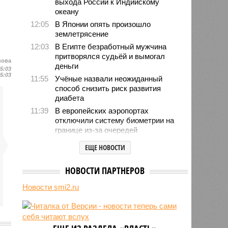
выхода России к Индийскому
океану
12:05
В Японии опять произошло
землетрясение
12:03
В Египте безработный мужчина
притворялся судьёй и вымогал
нова
деньги
15:03
15:03
11:55
Учёные назвали неожиданный
способ снизить риск развития
диабета
11:39
В европейских аэропортах
отключили систему биометрии на
границе из-за очередей
11:14
Люксембург обвинил Евросоюз во
ЕЩЕ НОВОСТИ
взятии «в заложники» Шенгена
11:04
Генконсульство Испании
НОВОСТИ ПАРТНЕРОВ
выпустило предупреждение для
россиян
Новости smi2.ru
10:39
МИД РФ: Евросоюз не позволит в
ближайшее время урегулировать
конфликт на Украине