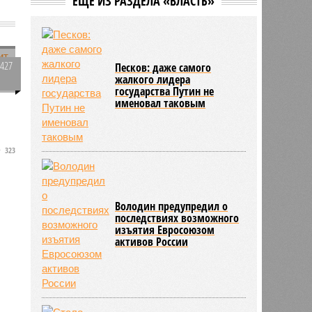
ЕЩЕ ИЗ РАЗДЕЛА «ВЛАСТЬ»
10:31
Инфантино извинился перед
советом ФИФА за попытку
провернуть скандальную сделку
1427
Песков: даже самого
жалкого лидера
0
государства Путин не
я
именовал таковым
323
Володин предупредил о
последствиях возможного
изъятия Евросоюзом
активов России