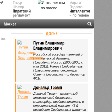
Тимур
Марина
Шафир
Ярдаева
Пиратский
Интеллектом
регламент
– по голове
Москва
ДОСЬЕ
1135
Путин Владимир
Владимирович
Российский государственный и
политический деятель.
Президент России (2000-2008, с
мая 2012). Ранее Председатель
Правительства, секретарь
Совета Безопасности, директор
ФСБ.
Дональд Трамп
Дональд Трамп – известный
американский бизнесмен,
миллиардер, предприниматель и
строительный магнат. 45-й
президент Соединенных Штатов