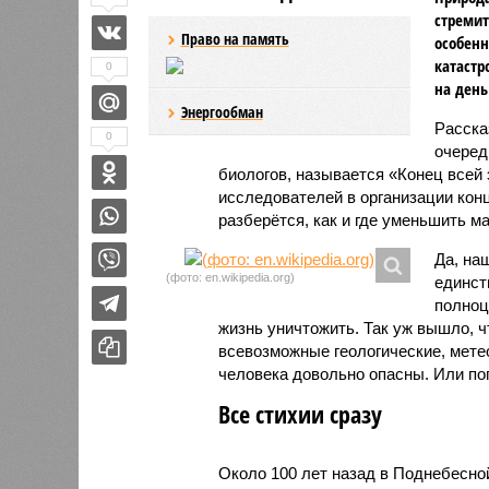
стремит
Право на память
особенн
катастр
0
на день
Энергообман
Расск
0
очеред
биологов, называется «Конец всей
исследователей в организации кон
разберётся, как и где уменьшить 
Да, на
(фото: en.wikipedia.org)
единст
полноц
жизнь уничтожить. Так уж вышло, 
всевозможные геологические, мете
человека довольно опасны. Или по
Все стихии сразу
Около 100 лет назад в Поднебесно