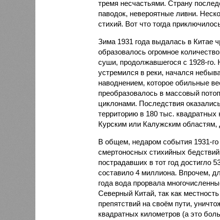
тремя несчастьями. Страну послед
паводок, невероятные ливни. Неск
стихий. Вот что тогда приключилось
Зима 1931 года выдалась в Китае 
образовалось огромное количество
суши, продолжавшегося с 1928-го. 
устремился в реки, начался небы
наводнением, которое обильные вес
преобразовалось в массовый потоп
циклонами. Последствия оказались
территорию в 180 тыс. квадратных 
Курским или Калужским областям, 
В общем, недаром события 1931-го
смертоносных стихийных бедствий,
пострадавших в тот год достигло 5
составило 4 миллиона. Впрочем, для
года вода прорвала многочисленны
Северный Китай, так как местность
препятствий на своём пути, уничто
квадратных километров (а это бол