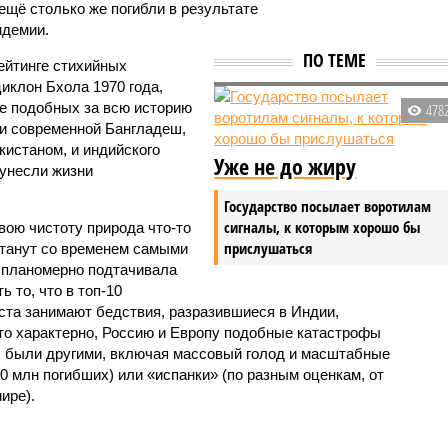
 ещё столько же погибли в результате
ндемии.
ПО ТЕМЕ
ейтинге стихийных
иклон Бхола 1970 года,
 подобных за всю историю
478
и современной Бангладеш,
истаном, и индийского
Уже не до жиру
унесли жизни
Государство посылает воротилам
сигналы, к которым хорошо бы
вою чистоту природа что-то
прислушаться
станут со временем самыми
и планомерно подтачивала
 то, что в топ-10
ста занимают бедствия, разразившиеся в Индии,
то характерно, Россию и Европу подобные катастрофы
ды были другими, включая массовый голод и масштабные
 млн погибших) или «испанки» (по разным оценкам, от
ире).