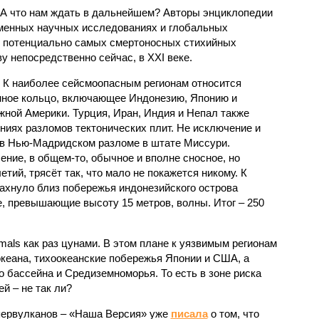
 А что нам ждать в дальнейшем? Авторы энциклопедии
еменных научных исследованиях и глобальных
к потенциально самых смертоносных стихийных
 непосредственно сейчас, в XXI веке.
 К наиболее сейсмоопасным регионам относится
нное кольцо, включающее Индонезию, Японию и
ной Америки. Турция, Иран, Индия и Непал также
ниях разломов тектонических плит. Не исключение и
 в Нью-Мадридском разломе в штате Миссури.
ние, в общем-то, обычное и вполне сносное, но
етий, трясёт так, что мало не покажется никому. К
бахнуло близ побережья индонезийского острова
, превышающие высоту 15 метров, волны. Итог – 250
imals как раз цунами. В этом плане к уязвимым регионам
кеана, тихо­океанские побережья Японии и США, а
 бассейна и Средиземноморья. То есть в зоне риска
й – не так ли?
первулканов – «Наша Версия» уже
писала
о том, что