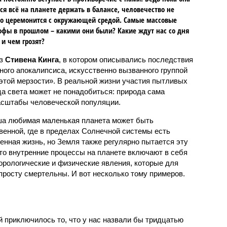
ся всё на планете держать в балансе, человечество не
о церемонится с окружающей средой. Самые массовые
офы в прошлом – какими они были? Какие ждут нас со дня
 и чем грозят?
аз
Стивена Кинга
, в котором описывались последствия
ного апокалипсиса, искусственно вызванного группой
 этой мерзости». В реальной жизни участия пытливых
ца света может не понадобиться: природа сама
масштабы человеческой популяции.
ша любимая маленькая планета может быть
венной, где в пределах Солнечной системы есть
енная жизнь, но Земля также регулярно пытается эту
что внутренние процессы на планете включают в себя
орологические и физические явления, которые для
просту смертельны. И вот несколько тому примеров.
й приключилось то, что у нас назвали бы тридцатью