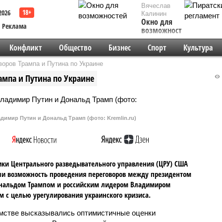
Вячеслав
2026
Калинин
Окно для
Реклама
возможностей
Конфликт
Общество
Бизнес
Спорт
Культура
оров Трампа и Путина по Украине
ампа и Путина по Украине
имир Путин и Дональд Трамп (фото: Kremlin.ru)
ки Центрального разведывательного управления (ЦРУ) США
и возможность проведения переговоров между президентом
нальдом Трампом и российским лидером Владимиром
 с целью урегулирования украинского кризиса.
мстве высказывались оптимистичные оценки