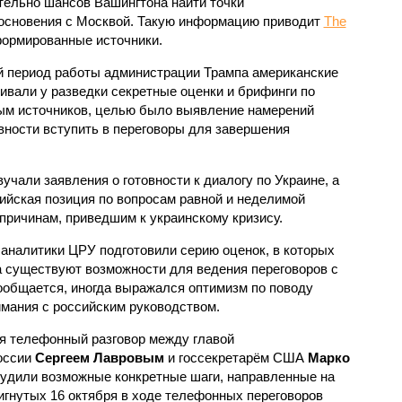
тельно шансов Вашингтона найти точки
основения с Москвой. Такую информацию приводит
The
формированные источники.
й период работы администрации Трампа американские
вали у разведки секретные оценки и брифинги по
ным источников, целью было выявление намерений
овности вступить в переговоры для завершения
учали заявления о готовности к диалогу по Украине, а
ийская позиция по вопросам равной и неделимой
ричинам, приведшим к украинскому кризису.
 аналитики ЦРУ подготовили серию оценок, в которых
а существуют возможности для ведения переговоров с
сообщается, иногда выражался оптимизм по поводу
мания с российским руководством.
я телефонный разговор между главой
оссии
Сергеем Лавровым
и госсекретарём США
Марко
судили возможные конкретные шаги, направленные на
игнутых 16 октября в ходе телефонных переговоров