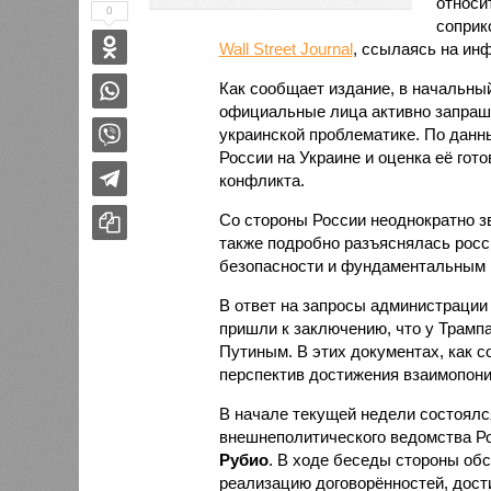
относи
0
соприк
Wall Street Journal
, ссылаясь на ин
Как сообщает издание, в начальны
официальные лица активно запраши
украинской проблематике. По дан
России на Украине и оценка её гот
конфликта.
Со стороны России неоднократно зв
также подробно разъяснялась росс
безопасности и фундаментальным п
В ответ на запросы администрации
пришли к заключению, что у Трамп
Путиным. В этих документах, как 
перспектив достижения взаимопони
В начале текущей недели состоялс
внешнеполитического ведомства Р
Рубио
. В ходе беседы стороны об
реализацию договорённостей, дост