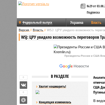
№29 от 03.08.
Подписка
Украина
Власть
Федеральный выпуск
Версия
//
Власть
//
WSJ: ЦРУ увидело возможность перегов
WSJ: ЦРУ увидело возможность переговоров Тр
Президенты России и США Влад
В РАЗДЕЛЕ
Аналити
0
отмечал
Хватит кошмарить!
США До
Путиным
0
В ведо
Концепция изменилась