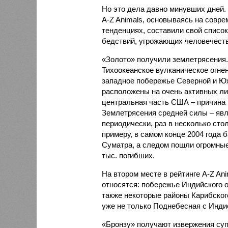
Но это дела давно минувших дней.
A-Z Animals, основываясь на совр
тенденциях, составили свой списо
бедствий, угрожающих человечеству
«Золото» получили землетрясения.
Тихоокеанское вулканическое огне
западное побережье Северной и Юж
расположены на очень активных ли
центральная часть США – причина
Землетрясения средней силы – явле
периодически, раз в несколько стол
примеру, в самом конце 2004 года 
Суматра, а следом пошли огромные
тыс. погибших.
На втором месте в рейтинге A-Z An
относятся: побережье Индийского о
также некоторые районы Карибского
уже не только Поднебесная с Индие
«Бронзу» получают извержения су