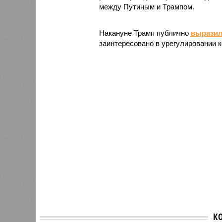
между Путиным и Трампом.
Накануне Трамп публично
выразил
заинтересовано в урегулировании к
В Крем
К
проко