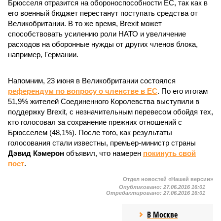
Брюсселя отразится на обороноспособности ЕС, так как в
его военный бюджет перестанут поступать средства от
Великобритании. В то же время, Brexit может
способствовать усилению роли НАТО и увеличение
расходов на оборонные нужды от других членов блока,
например, Германии.
Напомним, 23 июня в Великобритании состоялся
референдум по вопросу о членстве в ЕС
. По его итогам
51,9% жителей Соединенного Королевства выступили в
поддержку Brexit, с незначительным перевесом обойдя тех,
кто голосовал за сохранение прежних отношений с
Брюсселем (48,1%). После того, как результаты
голосования стали известны, премьер-министр страны
Дэвид Кэмерон
объявил, что намерен
покинуть свой
пост
.
Отдел новостей «Нашей версии»
Опубликовано:
27.06.2016 16:01
Отредактировано:
27.06.2016 16:01
В Москве