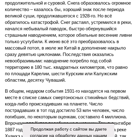
продолжительной и суровой. Снега образовалось огромное
количество – казалось бы, хороший знак после периода
великой суши, продолжавшегося с 1928-го. Но всё
обратилось катастрофой. Снег растаял, устремился в реки,
начался небывалый паводок, быстро обернувшийся
страшным наводнением, которое обильные весенние ливни
только усугубили. К июню всё это преобразовалось в
массовый потоп, в июле же Китай в дополнение накрыло
сразу девятью циклонами. Последствия оказались
невообразимыми: наводнение погребло под собой
территорию в 180 тыс. квадратных километров, что равно
по площади Карелии, шести Курским или Калужским
областям, десятку Чуваший.
В общем, недаром события 1931-го находятся на первом
месте в списке самых смертоносных стихийных бедствий,
когда-либо происходивших на планете. Число
пострадавших в тот год достигло 53 млн человек, число
погибших, по некоторым оценкам, составило 4 миллиона.
Впрочем, для Китая подобное не в новинку. Так, в сентябре
Продолжая работу с сайтом вы даете
1887 года вода прорвала многочисленные дамбы на реке
согласие на обработку данных нашим
Хуанхэ и быстро залила почти весь Северный Китай, так