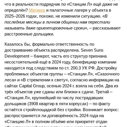
что в реальности подрядчик по «Станции Л» ещё даже не
определён?
Митинги
и палаточные лагеря у объекта в
2025–2026 годах, похоже, не изменили ситуацию.
«В
последние месяцы в личном общении нам перестали
называть даже ориентировочные сроки»
, – рассказывают
расстроенные дольщики.
Казалось бы, формально ответственность по
достраиванию объекта распределена. Seven Suns
Development – банкрот, часть его структур признана
несостоятельной ещё в 2024 году, бенефициар компании
находится под следствием по ст. 200.3 УК РФ. Достройку
проблемных объектов группы – «Станции Л», «Сказочного
леса» и «В стремлении к свету», согласно информации на
сайтах Capital Group, осенью 2024 г. взяла на себя. Два из
трёх объектов уже сданы или близки к сдаче. Третий –
«Станция Л», крупнейший по числу пострадавших
дольщиков (3908 квартир в пяти корпусах) – по факту
остаётся стройплощадкой без стройки. Возникает вопрос:
распространяется ли договорённость 2024 года на
«Станцию Л» в полном объёме или приоритет отдан