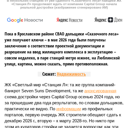
В нескольких станциях от уже сданного «Сказочного леса» пайщики ЖК
«Станция Л» продолжают ждать от компании Capital Group начала
реальной достройки (изображение сгенерировано ИИ)
Пока в Ярославском районе СВАО дольщики «Сказочного леса»
уже получают ключи – в мае 2026 года были получены
заключение о соответствии проектной документации и
разрешение на ввод жилищного комплекса в эксплуатацию –
совсем недалеко, в паре станций метро южнее, на Люблинской
улице, картина, можно сказать, прямо противоположная.
Сюжет:
Недвижимость
ЖК «Светлый мир «Станция Л»: та же группа компаний-
банкрот Seven Suns Development, та же
анонсированная
схема достройки через Capital Group осенью 2024 года, но
за прошедшие два года результатов, по словам дольщиков,
практически не видно. По
информации
из профильных
порталов, первую очередь ЖК строители обещают сдать к
декабрю 2026 г., вторую – к марту 2028-го. Но никто при
этом из кураторов стройки не задается вопросом: как эти