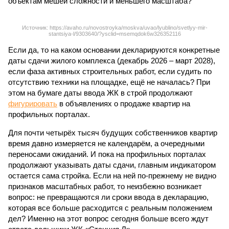
объектам мешей сложности и меньшего масштаба?
Источник: https://avaho.ru/novostroyka/moskva/uvao/lyublino/svetlyy-mir-
stantsiya-l/9303640/?ysclid=msemqdok6w326352116
Если да, то на каком основании декларируются конкретные
даты сдачи жилого комплекса (декабрь 2026 – март 2028),
если фаза активных строительных работ, если судить по
отсутствию техники на площадке, ещё не началась? При
этом на бумаге даты ввода ЖК в строй продолжают
фигурировать
в объявлениях о продаже квартир на
профильных порталах.
Для почти четырёх тысяч будущих собственников квартир
время давно измеряется не календарём, а очередными
переносами ожиданий. И пока на профильных порталах
продолжают указывать даты сдачи, главным индикатором
остается сама стройка. Если на ней по-прежнему не видно
признаков масштабных работ, то неизбежно возникает
вопрос: не превращаются ли сроки ввода в декларацию,
которая все больше расходится с реальным положением
дел? Именно на этот вопрос сегодня больше всего ждут