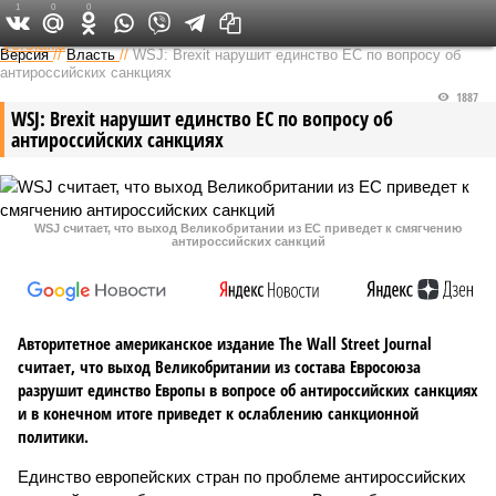
1
0
0
Федеральный выпуск
Версия
//
Власть
//
WSJ: Brexit нарушит единство ЕС по вопросу об
антироссийских санкциях
1887
WSJ: Brexit нарушит единство ЕС по вопросу об
антироссийских санкциях
WSJ считает, что выход Великобритании из ЕС приведет к смягчению
антироссийских санкций
Авторитетное американское издание The Wall Street Journal
считает, что выход Великобритании из состава Евросоюза
разрушит единство Европы в вопросе об антироссийских санкциях
и в конечном итоге приведет к ослаблению санкционной
политики.
Единство европейских стран по проблеме антироссийских