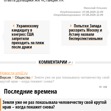
ответа дольщики ЖК «Станция Л».
Николай Ольхин
Опубликовано:
07.08.2026 11:09
Отредактировано:
07.08.2026 11:09
Украинскому
Попытки Запада
кандидату в
рассорить Москву и
конгресс США
Астану назвали
запретили
бесперспективными
приходить на пляж
после драки
КОММЕНТАРИИ
0
Новости smi2.ru
Версия
//
Общество
//
Земля уже не раз показывала человечеству свой
крутой нрав – когда покажет снова?
698
Последние времена
Земля уже не раз показывала человечеству свой крутой
нрав – когда покажет снова?