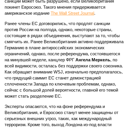
санкций может быть разрушено, если Великобритания
покинет Евросоюз. Такого мнения придерживается
американское издание
The Wall Street Journal
.
Ранее члены ЕС договорились, что продлят санкции
против России на полгода, однако, некоторые страны,
состоящие в рядах объединения, выступают за то, чтобы
смягчить их. Ранее Великобритания активно поддерживала
Германию в плане антироссийских экономических
ограничений, однако, после референдума, состоявшегося
на минувшей неделе, канцлер ФРГ
Ангела Меркель
, по
всей видимости, осталась без поддержки своего союзника.
Как обращает внимание WSJ, изначально предполагалось,
что грядущий саммит ЕС станет демонстрацией
сплоченности Запада по ключевым проблемам, однако,
сейчас с большой долей вероятности, главной его темой
может стать разделение ЕС.
Эксперты опасаются, что на фоне референдума и
Великобритания, и Евросоюз станут менее защищены от
серьезных внешних угроз, таких, как международный
терроризм. Кроме того, выход Лондона из-под власти