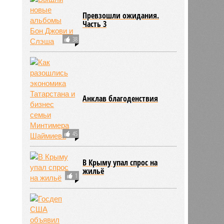
Превзошли ожидания.
Часть 3
38
Анклав благоденствия
45
В Крыму упал спрос на
жильё
1