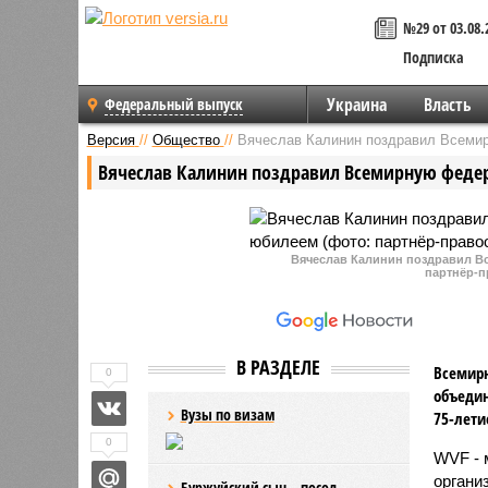
№29 от 03.08.
Подписка
Украина
Власть
Федеральный выпуск
Версия
//
Общество
//
Вячеслав Калинин поздравил Всеми
Вячеслав Калинин поздравил Всемирную феде
Вячеслав Калинин поздравил В
партнёр-п
В РАЗДЕЛЕ
Всемирн
0
объедин
Вузы по визам
75-лети
0
WVF - 
органи
Буржуйский сын – посол