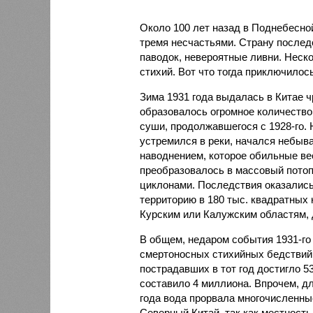
Около 100 лет назад в Поднебесно
тремя несчастьями. Страну послед
паводок, невероятные ливни. Неск
стихий. Вот что тогда приключилось
Зима 1931 года выдалась в Китае 
образовалось огромное количество
суши, продолжавшегося с 1928-го. 
устремился в реки, начался небы
наводнением, которое обильные вес
преобразовалось в массовый потоп
циклонами. Последствия оказались
территорию в 180 тыс. квадратных 
Курским или Калужским областям, 
В общем, недаром события 1931-го
смертоносных стихийных бедствий,
пострадавших в тот год достигло 5
составило 4 миллиона. Впрочем, для
года вода прорвала многочисленны
Северный Китай, так как местность