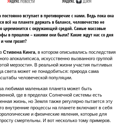
 постоянно вступает в противоречие с нами. Ведь пока она
ся всё на планете держать в балансе, человечество не
о церемонится с окружающей средой. Самые массовые
офы в прошлом – какими они были? Какие ждут нас со дня
 и чем грозят?
аз
Стивена Кинга
, в котором описывались последствия
ного апокалипсиса, искусственно вызванного группой
 этой мерзости». В реальной жизни участия пытливых
ца света может не понадобиться: природа сама
масштабы человеческой популяции.
ша любимая маленькая планета может быть
венной, где в пределах Солнечной системы есть
енная жизнь, но Земля также регулярно пытается эту
что внутренние процессы на планете включают в себя
орологические и физические явления, которые для
просту смертельны. И вот несколько тому примеров.