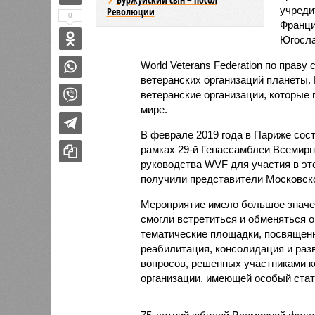
учреди
Революции
0
Франци
Югосла
World Veterans Federation по прав
ветеранских организаций планеты. 
ветеранские организации, которые
мире.
В феврале 2019 года в Париже сос
рамках 29-й Генассамблеи Всемир
руководства WVF для участия в э
получили представители Московско
Мероприятие имело большое значен
смогли встретиться и обменяться 
тематические площадки, посвящен
реабилитация, консолидация и раз
вопросов, решенных участниками к
организации, имеющей особый ста