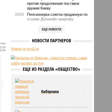
против продолжения поставок
оружия Киеву
05/08
Пенсионерка сожгла проданную по
«схеме Долиной» квартиру
05/08
Microsoft обвинила российских
ЕЩЕ НОВОСТИ
хакеров в глобальной охоте за
данными туристов через Wi-Fi в
отелях
НОВОСТИ ПАРТНЕРОВ
нова
05/08
Baza: в водопроводной воде в
12:26
Новости smi2.ru
Тюмени обнаружено превышение
12:44
ряда вредных веществ
05/08
ТЦК заработали 3 миллиарда
долларов на «мёртвых душах»
ЕЩЕ ИЗ РАЗДЕЛА «ОБЩЕСТВО»
05/08
В Испании потребовали исключить
Марокко из числа организаторов
чемпионата мира 2030 года из-за
миграционного кризиса
Киберпапа
05/08
Сотрудница полиции помогла
сыну обстрелять конкурирующую
банду