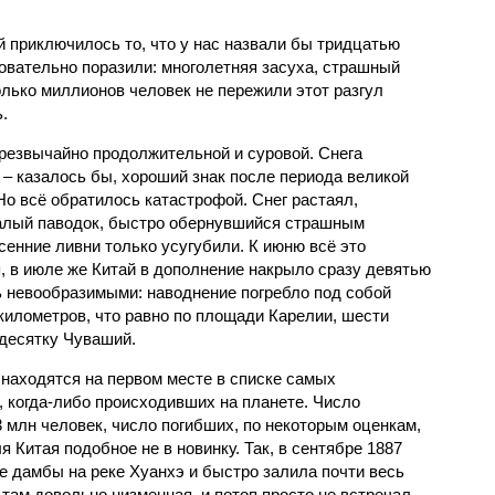
й приключилось то, что у нас назвали бы тридцатью
овательно поразили: многолетняя засуха, страшный
олько миллионов человек не пережили этот разгул
.
чрезвычайно продолжительной и суровой. Снега
 – казалось бы, хороший знак после периода великой
Но всё обратилось катастрофой. Снег растаял,
валый паводок, быстро обернувшийся страшным
енние ливни только усугубили. К июню всё это
, в июле же Китай в дополнение накрыло сразу девятью
 невообразимыми: наводнение погребло под собой
километров, что равно по площади Карелии, шести
десятку Чуваший.
 находятся на первом месте в списке самых
 когда-либо происходивших на планете. Число
3 млн человек, число погибших, по некоторым оценкам,
 Китая подобное не в новинку. Так, в сентябре 1887
е дамбы на реке Хуанхэ и быстро залила почти весь
 там довольно низменная, и потоп просто не встречал