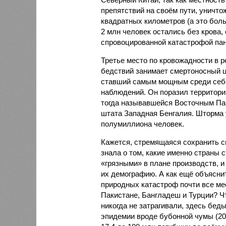
препятствий на своём пути, уничто
квадратных километров (а это бол
2 млн человек остались без крова,
спровоцированной катастрофой па
Третье место по кровожадности в р
бедствий занимает смертоносный ц
ставший самым мощным среди себе
наблюдений. Он поразил территори
тогда называвшейся Восточным Пак
штата Западная Бенгалия. Шторма 
полумиллиона человек.
Кажется, стремящаяся сохранить с
знала о том, какие именно страны 
«грязными» в плане производств, 
их демографию. А как ещё объяснить
природных катастроф почти все ме
Пакистане, Бангладеш и Турции? Ч
никогда не затрагивали, здесь бе
эпидемии вроде бубонной чумы (200