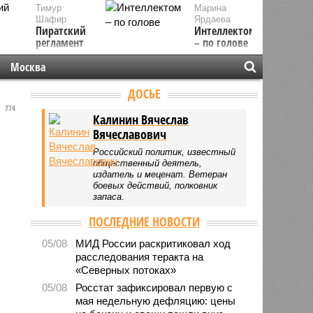
Тимур
Марина
Шафир
Ярдаева
Пиратский
Интеллектом
регламент
– по голове
Москва
ДОСЬЕ
774
Калинин Вячеслав
Вячеславович
Российский политик, известный
общественный деятель,
издатель и меценат. Ветеран
боевых действий, полковник
запаса.
ПОСЛЕДНИЕ НОВОСТИ
05/08
МИД России раскритиковал ход
расследования теракта на
«Северных потоках»
05/08
Росстат зафиксировал первую с
мая недельную дефляцию: цены