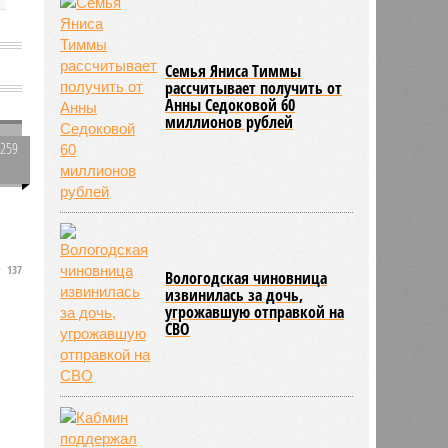
Семья Яниса Тиммы
е
рассчитывает получить от
Анны Седоковой 60
миллионов рублей
5259
0
137
Вологодская чиновница
извинилась за дочь,
угрожавшую отправкой на
СВО
й