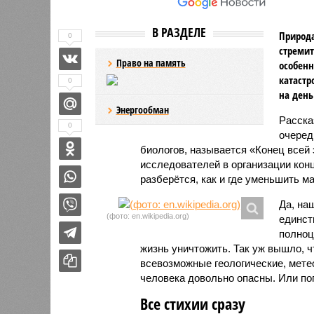
В РАЗДЕЛЕ
Природа
0
стремит
Право на память
особенн
катастр
0
на день
Энергообман
Расск
0
очеред
биологов, называется «Конец всей
исследователей в организации кон
разберётся, как и где уменьшить 
Да, на
(фото: en.wikipedia.org)
единст
полноц
жизнь уничтожить. Так уж вышло, 
всевозможные геологические, мете
человека довольно опасны. Или по
Все стихии сразу