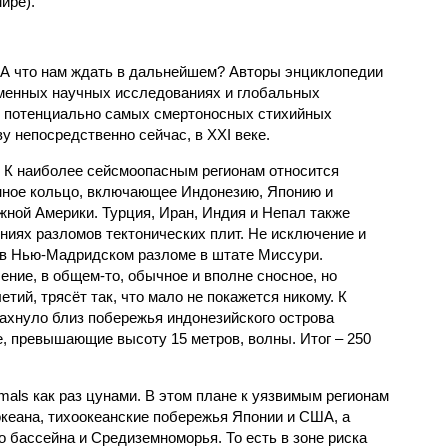
ире).
 А что нам ждать в дальнейшем? Авторы энциклопедии
еменных научных исследованиях и глобальных
к потенциально самых смертоносных стихийных
 непосредственно сейчас, в XXI веке.
 К наиболее сейсмоопасным регионам относится
нное кольцо, включающее Индонезию, Японию и
ной Америки. Турция, Иран, Индия и Непал также
ниях разломов тектонических плит. Не исключение и
 в Нью-Мадридском разломе в штате Миссури.
ние, в общем-то, обычное и вполне сносное, но
етий, трясёт так, что мало не покажется никому. К
бахнуло близ побережья индонезийского острова
, превышающие высоту 15 метров, волны. Итог – 250
imals как раз цунами. В этом плане к уязвимым регионам
кеана, тихо­океанские побережья Японии и США, а
 бассейна и Средиземноморья. То есть в зоне риска