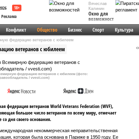
Вячеслав
2026
Калинин
Окно для
Реклама
возможностей
Конфликт
Общество
Бизнес
Спорт
Культура
рную федерацию ветеранов с юбилеем
рацию ветеранов с юбилеем
семирную федерацию ветеранов с юбилеем (фото:
равообладатель / vvesti.com)
ая федерация ветеранов World Veterans Federation (WVF),
яющая большое число ветеранов по всему миру, отмечает
е со дня своего основания.
международная некоммерческая неправительственная
зация, которая была основана в Париже в 1950 году. Ее