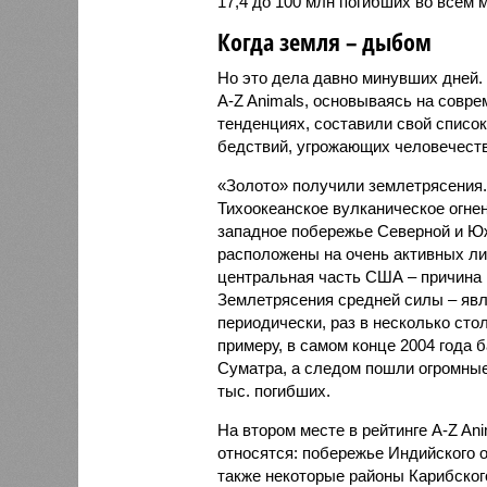
17,4 до 100 млн погибших во всём м
Когда земля – дыбом
Но это дела давно минувших дней.
A-Z Animals, основываясь на совр
тенденциях, составили свой списо
бедствий, угрожающих человечеству
«Золото» получили землетрясения.
Тихоокеанское вулканическое огне
западное побережье Северной и Юж
расположены на очень активных ли
центральная часть США – причина
Землетрясения средней силы – явле
периодически, раз в несколько стол
примеру, в самом конце 2004 года 
Суматра, а следом пошли огромные
тыс. погибших.
На втором месте в рейтинге A-Z An
относятся: побережье Индийского о
также некоторые районы Карибского