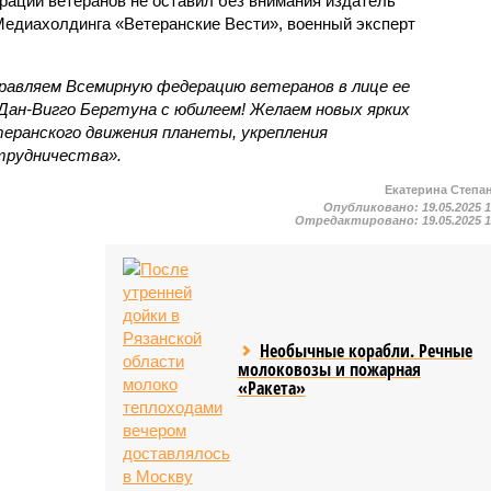
ации ветеранов не оставил без внимания издатель
Медиахолдинга «Ветеранские Вести», военный эксперт
дравляем Всемирную федерацию ветеранов в лице ее
Дан-Вигго Бергтуна с юбилеем! Желаем новых ярких
теранского движения планеты, укрепления
трудничества».
Екатерина Степа
Опубликовано:
19.05.2025 
Отредактировано:
19.05.2025 
Необычные корабли. Речные
молоковозы и пожарная
«Ракета»