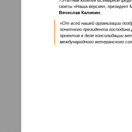
75-летний юбилей Всемирной федер
газеты «Наша версия», президент 
Вячеслав Калинин
:
«От всей нашей организации поз
почетного президента господина 
проектов в деле консолидации ве
международного ветеранского со