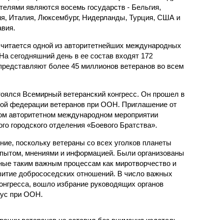
телями являются восемь государств - Бельгия,
я, Италия, Люксембург, Нидерланды, Турция, США и
вия.
у считается одной из авторитетнейших международных
На сегодняшний день в ее состав входят 172
 представляют более 45 миллионов ветеранов во всем
тоялся Всемирный ветеранский конгресс. Он прошел в
ной федерации ветеранов при ООН. Приглашение от
том авторитетном международном мероприятии
го городского отделения «Боевого Братства».
ие, поскольку ветераны со всех уголков планеты
опытом, мнениями и информацией. Были организованы
ные таким важным процессам как миротворчество и
витие добрососедских отношений. В число важных
онгресса, вошло избрание руководящих органов
тус при ООН.