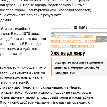
жая деревни и целые города. Водой залило 130 тыс.
ьше территорий Оренбургской или Кировской областей),
 ещё столько же погибли в результате
ндемии.
ПО ТЕМЕ
ейтинге стихийных
иклон Бхола 1970 года,
 подобных за всю историю
471
и современной Бангладеш,
истаном, и индийского
Уже не до жиру
унесли жизни
Государство посылает воротилам
сигналы, к которым хорошо бы
вою чистоту природа что-то
прислушаться
станут со временем самыми
и планомерно подтачивала
 то, что в топ-10
ста занимают бедствия, разразившиеся в Индии,
то характерно, Россию и Европу подобные катастрофы
ды были другими, включая массовый голод и масштабные
 млн погибших) или «испанки» (по разным оценкам, от