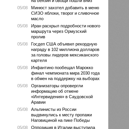
на бензин и овощи пошли вниз
05/08
Минюст захотел добавить в меню
СИЗО яблоки, творог и сливочное
масло
05/08
Иран раскрыл подробности нового
маршрута через Ормузский
пролив
05/08
Госдеп США объявил рекордную
награду в 102 миллиона долларов
за головы лидеров мексиканского
картеля
05/08
Инфантино пообещал Марокко
финал чемпионата мира 2030 года
в обмен на поддержку на выборах
05/08
Организаторы опровергли
информацию об отмене
«Интервидения» в Саудовской
Аравии
05/08
Альпинисты из России
выдвинулись к месту пропажи
Наговициной на пике Победы
05/08
Оппозиция в Италии выступила