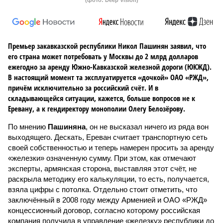
(фото: Deep Vision)
Премьер закавказской республики Никол Пашинян заявил, что
его страна может потребовать у Москвы до 2 млрд долларов
ежегодно за аренду Южно-Кавказской железной дороги (ЮКЖД).
В настоящий момент та эксплуатируется «дочкой» ОАО «РЖД»,
причём исключительно за российский счёт. И в
складывающейся ситуации, кажется, больше вопросов не к
Еревану, а к гендиректору монополии Олегу Белозёрову.
По мнению
Пашиняна
, он не высказал ничего из ряда вон
выходящего. Дескать, Ереван считает транспортную сеть
своей собственностью и теперь намерен просить за аренду
«железки» означенную сумму. При этом, как отмечают
эксперты, армянская сторона, выставляя этот счёт, не
раскрыла методику его калькуляции, то есть, получается,
взяла цифры с потолка. Отдельно стоит отметить, что
заключённый в 2008 году между Арменией и ОАО «РЖД»
концессионный договор, согласно которому российская
компания получила в управление «железку» республики до