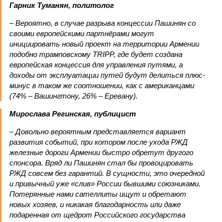
Гарник Туманян, политолог
– Вероятно, в случае разрыва концессии Пашинян со
своими европейскими партнёрами могут
инициировать новый проект на территории Армении
подобно трамповскому TRIPP, где будет создана
европейская концессия для управления путями, а
доходы от эксплуатации путей будут делиться плюс-
минус в таком же соотношении, как с американцами
(74% – Вашингтону, 26% – Еревану).
Мирослава Регинская, публицист
– Довольно вероятным представляется вариант
развития событий, при котором после ухода РЖД
железные дороги Армении быстро обретут другого
спонсора. Вряд ли Пашинян стал бы провоцировать
РЖД совсем без гарантий. В сущности, это очередной
и привычный уже «слив» России бывшими союзниками.
Потерянные нами сателлиты ищут и обретают
новых хозяев, и никакая благодарность или даже
подаренная от щедрот Российского государства