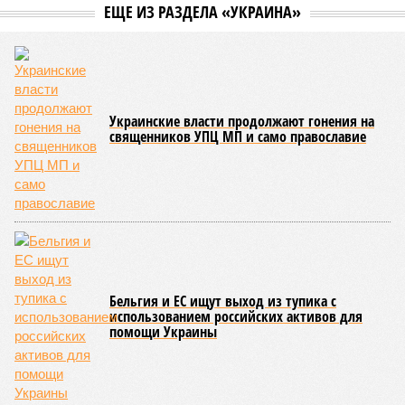
уже получают ключи – в мае 2026 года были получены
заключение о соответствии проектной документации и
разрешение на ввод жилищного комплекса в эксплуатацию –
совсем недалеко, в паре станций метро южнее, на Люблинской
улице, картина, можно сказать, прямо противоположная.
Сюжет:
Недвижимость
ЖК «Светлый мир «Станция Л»: та же группа компаний-
банкрот Seven Suns Development, та же
анонсированная
схема достройки через Capital Group осенью 2024 года, но
за прошедшие два года результатов, по словам дольщиков,
практически не видно. По
информации
из профильных
порталов, первую очередь ЖК строители обещают сдать к
декабрю 2026 г., вторую – к марту 2028-го. Но никто при
этом из кураторов стройки не задается вопросом: как эти
сроки должны материализоваться? На строительной
площадке, по свидетельствам дольщиков, регулярно
бывающих у забора, какая-либо техника отсутствует. Ни
бетононасосов, ни работающих кранов, ни признаков
мобилизации подрядчиков. При том, что до «декабря 2026»
осталось менее полугода.