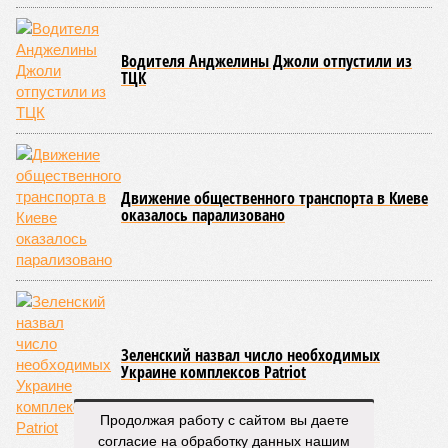
Если в «Сказочном лесу» техзаказчик публично
отчитывался о поэтапной готовности – 90%, затем 97%, с
конкретными инженерными работами (усиление
монолитных конструкций, устранение проектных ошибок) –
то по «Станции Л» подобной публичной отчётности
дольщики не видят. Ни Capital Group, ни кураторы
строительства не подтверждают ни соблюдения графика
строительства, ни объёма фактически выполненных работ.
Напрашивается закономерный вопрос: если
декларируемая «Capital Group модель (достраивать
проблемные объекты SSD») сработала на
Лосиноостровской, почему она не масштабируется на
Люблино? И означает ли отсутствие техники на площадке,
что в реальности подрядчик по «Станции Л» ещё даже не
определён?
Митинги
и палаточные лагеря у объекта в
2025–2026 годах, похоже, не изменили ситуацию.
«В
последние месяцы в личном общении нам перестали
Продолжая работу с сайтом вы даете
называть даже ориентировочные сроки»
, – рассказывают
согласие на обработку данных нашим
расстроенные дольщики.