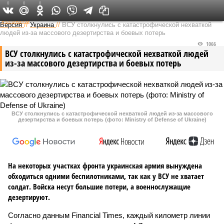
0
0
0
Федеральный выпуск
Версия
//
Украина
//
ВСУ столкнулись с катастрофической нехваткой
людей из-за массового дезертирства и боевых потерь
1066
ВСУ столкнулись с катастрофической нехваткой людей
из-за массового дезертирства и боевых потерь
ВСУ столкнулись с катастрофической нехваткой людей из-за массового
дезертирства и боевых потерь (фото: Ministry of Defense of Ukraine)
На некоторых участках фронта украинская армия вынуждена
обходиться одними беспилотниками, так как у ВСУ не хватает
солдат. Войска несут большие потери, а военнослужащие
дезертируют.
Согласно данным Financial Times, каждый километр линии