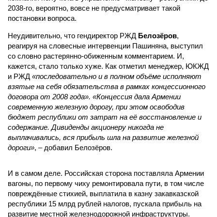
2038-го, вероятно, вовсе не предусматривает такой
постановки вопроса.
Неудивительно, что гендиректор РЖД
Белозёров
,
реагируя на словесные интервенции Пашиняна, выступил
со словно растерянно-обиженным комментарием. И,
кажется, стало только хуже. Как отметил менеджер, ЮКЖД
и РЖД
«последовательно и в полном объёме исполняют
взятые на себя обязательства в рамках концессионного
договора от 2008 года». «Концессия дала Армении
современную железную дорогу, при этом освободив
бюджет республики от затрат на её восстановление и
содержание. Дивиденды акционеру никогда не
выплачивались, вся прибыль шла на развитие железной
дороги»
, – добавил Белозёров.
И в самом деле. Российская сторона поставляла Армении
вагоны, по первому чиху ремонтировала пути, в том числе
повреждённые стихией, выплатила в казну закавказской
республики 15 млрд рублей налогов, пускала прибыль на
развитие местной железнодорожной инфраструктуры.