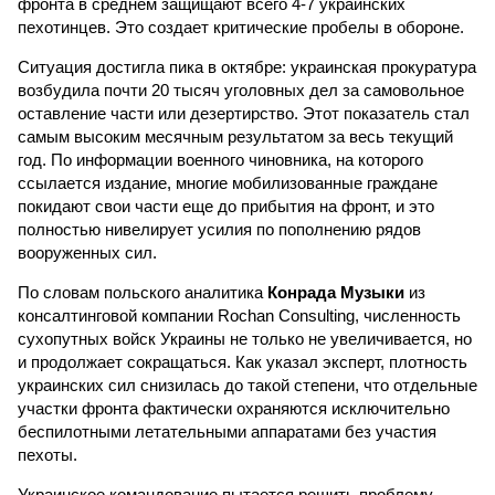
фронта в среднем защищают всего 4-7 украинских
пехотинцев. Это создает критические пробелы в обороне.
Ситуация достигла пика в октябре: украинская прокуратура
возбудила почти 20 тысяч уголовных дел за самовольное
оставление части или дезертирство. Этот показатель стал
самым высоким месячным результатом за весь текущий
год. По информации военного чиновника, на которого
ссылается издание, многие мобилизованные граждане
покидают свои части еще до прибытия на фронт, и это
полностью нивелирует усилия по пополнению рядов
вооруженных сил.
По словам польского аналитика
Конрада Музыки
из
консалтинговой компании Rochan Consulting, численность
сухопутных войск Украины не только не увеличивается, но
и продолжает сокращаться. Как указал эксперт, плотность
украинских сил снизилась до такой степени, что отдельные
участки фронта фактически охраняются исключительно
беспилотными летательными аппаратами без участия
пехоты.
Украинское командование пытается решить проблему