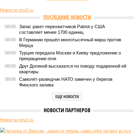
Новости smi2.ru
Версия
//
Конфликт
//
В нескольких станциях от уже сданного
«Сказочного леса» пайщики ЖК «Станция Л» продолжают ждать от
компании Capital Group начала реальной достройки
487
«Станция ожидания» для дольщиков
В нескольких станциях от уже сданного «Сказочного
леса» пайщики ЖК «Станция Л» продолжают ждать от
компании Capital Group начала реальной достройки
В нескольких станциях от уже сданного «Сказочного леса» пайщики ЖК
«Станция Л» продолжают ждать от компании Capital Group начала
реальной достройки (изображение сгенерировано ИИ)
Пока в Ярославском районе СВАО дольщики «Сказочного леса»