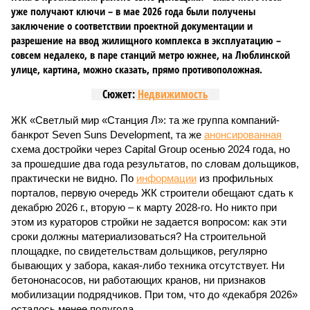
уже получают ключи – в мае 2026 года были получены
заключение о соответствии проектной документации и
разрешение на ввод жилищного комплекса в эксплуатацию –
совсем недалеко, в паре станций метро южнее, на Люблинской
улице, картина, можно сказать, прямо противоположная.
Сюжет:
Недвижимость
ЖК «Светлый мир «Станция Л»: та же группа компаний-
банкрот Seven Suns Development, та же
анонсированная
схема достройки через Capital Group осенью 2024 года, но
за прошедшие два года результатов, по словам дольщиков,
практически не видно. По
информации
из профильных
порталов, первую очередь ЖК строители обещают сдать к
декабрю 2026 г., вторую – к марту 2028-го. Но никто при
этом из кураторов стройки не задается вопросом: как эти
сроки должны материализоваться? На строительной
площадке, по свидетельствам дольщиков, регулярно
бывающих у забора, какая-либо техника отсутствует. Ни
бетононасосов, ни работающих кранов, ни признаков
мобилизации подрядчиков. При том, что до «декабря 2026»
осталось менее полугода.