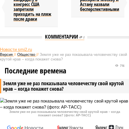
конгресс США
Астану назвали
запретили
бесперспективными
приходить на пляж
после драки
КОММЕНТАРИИ
0
Новости smi2.ru
Версия
//
Общество
//
Земля уже не раз показывала человечеству свой
крутой нрав – когда покажет снова?
716
Последние времена
Земля уже не раз показывала человечеству свой крутой
нрав – когда покажет снова?
Земля уже не раз показывала человечеству свой крутой нрав – когда
покажет снова? (фото: АР-ТАСС)