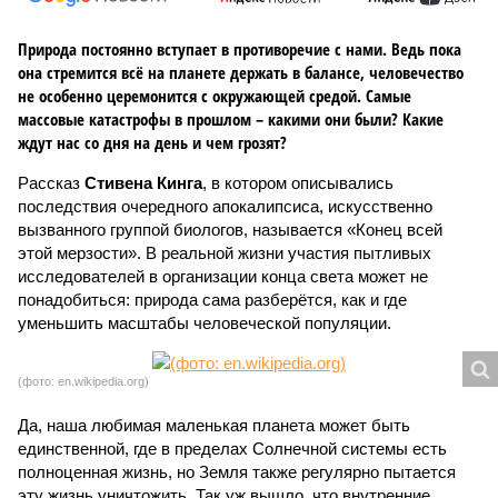
Природа постоянно вступает в противоречие с нами. Ведь пока
она стремится всё на планете держать в балансе, человечество
не особенно церемонится с окружающей средой. Самые
массовые катастрофы в прошлом – какими они были? Какие
ждут нас со дня на день и чем грозят?
Рассказ
Стивена Кинга
, в котором описывались
последствия очередного апокалипсиса, искусственно
вызванного группой биологов, называется «Конец всей
этой мерзости». В реальной жизни участия пытливых
исследователей в организации конца света может не
понадобиться: природа сама разберётся, как и где
уменьшить масштабы человеческой популяции.
(фото: en.wikipedia.org)
Да, наша любимая маленькая планета может быть
единственной, где в пределах Солнечной системы есть
полноценная жизнь, но Земля также регулярно пытается
эту жизнь уничтожить. Так уж вышло, что внутренние