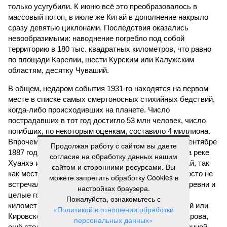
только усугубили. К июню всё это преобразовалось в
массовый потоп, в июле же Китай в дополнение накрыло
сразу девятью циклонами. Последствия оказались
невообразимыми: наводнение погребло под собой
территорию в 180 тыс. квадратных километров, что равно
по площади Карелии, шести Курским или Калужским
областям, десятку Чуваший.
В общем, недаром события 1931-го находятся на первом
месте в списке самых смертоносных стихийных бедствий,
когда-либо происходивших на планете. Число
пострадавших в тот год достигло 53 млн человек, число
погибших, по некоторым оценкам, составило 4 миллиона.
Впрочем, для Китая подобное не в новинку. Так, в сентябре
Продолжая работу с сайтом вы даете
1887 года вода прорвала многочисленные дамбы на реке
согласие на обработку данных нашим
Хуанхэ и быстро залила почти весь Северный Китай, так
сайтом и сторонними ресурсами. Вы
как местность там довольно низменная, и потоп просто не
можете запретить обработку Cookies в
встречал препятствий на своём пути, уничтожая деревни и
настройках браузера.
целые города. Водой залило 130 тыс. квадратных
Пожалуйста, ознакомьтесь с
километров (а это больше территорий Оренбургской или
«Политикой в отношении обработки
Кировской областей), 2 млн человек остались без крова,
персональных данных»
ещё столько же погибли в результате спровоцированной