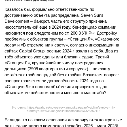
Казалось бы, формально ответственность по
достраиванию объекта распределена. Seven Suns
Development – банкрот, часть его структур признана
несостоятельной ещё в 2024 году, бенефициар компании
находится под следствием по ст. 200.3 УК РФ. Достройку
проблемных объектов группы – «Станции Л», «Сказочного
леса» и «В стремлении к свету», согласно информации на
сайтах Capital Group, осенью 2024 г. взяла на себя. Два из
трёх объектов уже сданы или близки к сдаче. Третий –
«Станция Л», крупнейший по числу пострадавших
дольщиков (3908 квартир в пяти корпусах) – по факту
остаётся стройплощадкой без стройки. Возникает вопрос:
распространяется ли договорённость 2024 года на
«Станцию Л» в полном объёме или приоритет отдан
объектам мешей сложности и меньшего масштаба?
Источник: https://avaho.ru/novostroyka/moskva/uvao/lyublino/svetlyy-mir-
stantsiya-l/9303640/?ysclid=msemqdok6w326352116
Если да, то на каком основании декларируются конкретные
даты сдачи жилого комплекса (декабрь 2026 – март 2028),