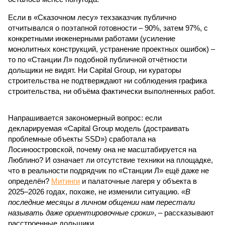
Если в «Сказочном лесу» техзаказчик публично
отчитывался о поэтапной готовности – 90%, затем 97%, с
конкретными инженерными работами (усиление
монолитных конструкций, устранение проектных ошибок) –
то по «Станции Л» подобной публичной отчётности
дольщики не видят. Ни Capital Group, ни кураторы
строительства не подтверждают ни соблюдения графика
строительства, ни объёма фактически выполненных работ.
Напрашивается закономерный вопрос: если
декларируемая «Capital Group модель (достраивать
проблемные объекты SSD») сработала на
Лосиноостровской, почему она не масштабируется на
Люблино? И означает ли отсутствие техники на площадке,
что в реальности подрядчик по «Станции Л» ещё даже не
определён?
Митинги
и палаточные лагеря у объекта в
2025–2026 годах, похоже, не изменили ситуацию.
«В
последние месяцы в личном общении нам перестали
называть даже ориентировочные сроки»
, – рассказывают
расстроенные дольщики.