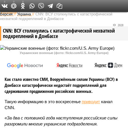
0
0
0
Федеральный выпуск
Версия
//
Украина
//
CNN: ВСУ столкнулись с катастрофической
нехваткой подкреплений в Донбассе
2028
CNN: ВСУ столкнулись с катастрофической нехваткой
подкреплений в Донбассе
Украинские военные (фото: flickr.com/U.S. Army Europe)
Как стало известно СМИ, Вооружённым силам Украины (ВСУ) в
Донбассе катастрофически недостаёт подкреплений для
сдерживания продвижения российских военных.
Такую информацию в это воскресенье
приводит
канал
CNN.
«За два с половиной года наступления российские силы
разгромили многие украинские подразделения.