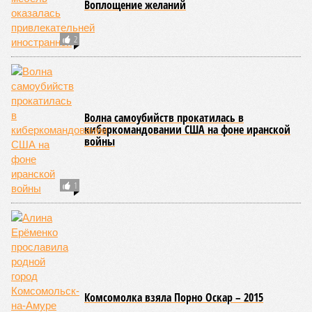
тысяч людей остаются без крова, десятки тысяч – гибнут.
Но проблема не только в этом. Проблема ещё и в том, что
огонь уничтожает лесную экосистему, сельское хозяйство
и кропотливо созданную человеком инфраструктуру.
Учитывая то, что пожары начинают становиться чуть ли не
ежегодной реальностью на фоне глобального потепления,
год за годом их будет всё больше, и здесь уже среди
прочего в большой опасности Европа. Небывалая жара,
зафиксированная в этом и прошлом годах в Италии и во
Франции, тому лучшее подтверждение.
Есть в перечне A-Z Animals и экзотика, впрочем, не менее
смертоносная. Это, в частности, «лимнические
извержения», о которых мало кто слышал. Речь идёт о
явлениях, когда большое количество углекислого газа
внезапно вырывается из глубин озёр, образуя невидимое
удушающее газовое облако, которое безжалостно убивает
людей и животных. Катастрофа на озере Ньос в Камеруне
в 1986 году остаётся одним из наиболее чудовищных
примеров: более 1700 человек и тысячи голов скота
погибли из-за внезапного выброса CO₂, накрывшего
близлежащие деревни.