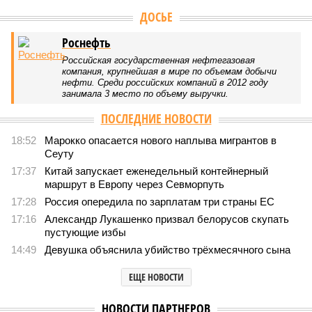
Версия
//
Общество
//
Земля уже не раз показывала человечеству свой
крутой нрав – когда покажет снова?
649
Последние времена
Земля уже не раз показывала человечеству свой крутой
нрав – когда покажет снова?
Земля уже не раз показывала человечеству свой крутой нрав – когда
покажет снова? (фото: АР-ТАСС)
Природа постоянно вступает в противоречие с нами. Ведь пока
она стремится всё на планете держать в балансе, человечество
не особенно церемонится с окружающей средой. Самые
массовые катастрофы в прошлом – какими они были? Какие
ждут нас со дня на день и чем грозят?
Рассказ
Стивена Кинга
, в котором описывались