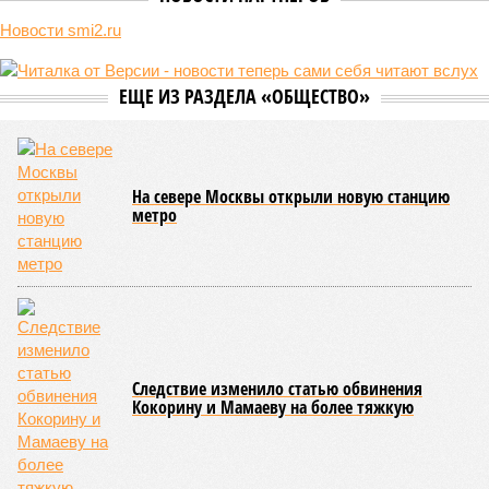
последствия очередного апокалипсиса, искусственно
вызванного группой биологов, называется «Конец всей
этой мерзости». В реальной жизни участия пытливых
исследователей в организации конца света может не
понадобиться: природа сама разберётся, как и где
уменьшить масштабы человеческой популяции.
(фото: en.wikipedia.org)
Да, наша любимая маленькая планета может быть
единственной, где в пределах Солнечной системы есть
полноценная жизнь, но Земля также регулярно пытается
эту жизнь уничтожить. Так уж вышло, что внутренние
процессы на планете включают в себя всевозможные
геологические, метеорологические и физические явления,
которые для человека довольно опасны. Или попросту
смертельны. И вот несколько тому примеров.
Все стихии сразу