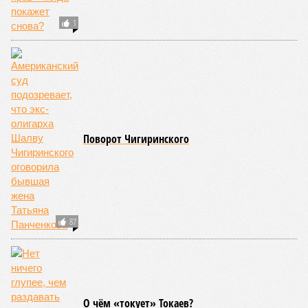
угрожающих человечеству непосредственно сейчас, в XXI
веке.
«Золото» получили землетрясения. К наиболее
сейсмоопасным регионам относится Тихоокеанское
вулканическое огненное кольцо, включающее Индонезию,
Японию и западное побережье Северной и Южной Америки.
Турция, Иран, Индия и Непал также расположены на очень
активных линиях разломов тектонических плит. Не
исключение и центральная часть США – причина в Нью-
Мадридском разломе в штате Миссури. Землетрясения
средней силы – явление, в общем-то, обычное и вполне
сносное, но периодически, раз в несколько столетий,
трясёт так, что мало не покажется никому. К примеру, в
самом конце 2004 года бахнуло близ побережья
индонезийского острова Суматра, а следом пошли
огромные, превышающие высоту 15 метров, волны. Итог –
250 тыс. погибших.
На втором месте в рейтинге A-Z Animals как раз цунами. В
этом плане к уязвимым регионам относятся: побережье
Индийского океана, тихо­океанские побережья Японии и