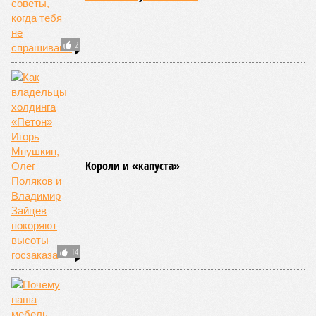
США, а также некоторые районы Карибского бассейна и
Средиземноморья. То есть в зоне риска уже не только
Поднебесная с Индией – не так ли?
«Бронзу» получают извержения супервулканов – «Наша
Версия» уже
писала
о том, что может случиться, если
окончательно проснётся знаменитый Йеллоустоун. Это
грозит не только уничтожением части Соединённых
Штатов, но и общепланетарной катастрофой вплоть до
возникновения «вулканической зимы». Флегрейские поля в
Италии, кстати, тоже не стоит сбрасывать со счетов. Равно
как и многие другие до поры спящие вулканические
районы.
Невидимый убийца
Упоминают эксперты и жару вкупе с засухой и
следующими отсюда лесными пожарами. Тут в группе
риска запад США, юг Европы, Австралия, Ближний Восток,
а также некоторые районы Бразилии и Африки к югу от
Сахары. Леса начинают гореть всё чаще и чаще,
достаточно посмотреть общемировую статистику; сотни