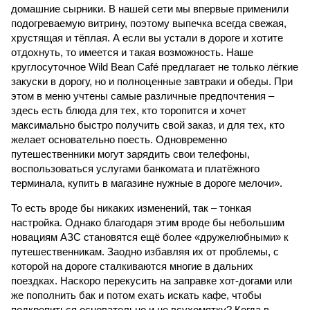
домашние сырники. В нашей сети мы впервые применили
подогреваемую витрину, поэтому выпечка всегда свежая,
хрустящая и тёплая. А если вы устали в дороге и хотите
отдохнуть, то имеется и такая возможность. Наше
круглосуточное Wild Bean Café предлагает не только лёгкие
закуски в дорогу, но и полноценные завтраки и обеды. При
этом в меню учтены самые различные предпочтения –
здесь есть блюда для тех, кто торопится и хочет
максимально быстро получить свой заказ, и для тех, кто
желает основательно поесть. Одновременно
путешественники могут зарядить свои телефоны,
воспользоваться услугами банкомата и платёжного
терминала, купить в магазине нужные в дороге мелочи».
То есть вроде бы никаких изменений, так – тонкая
настройка. Однако благодаря этим вроде бы небольшим
новациям АЗС становятся ещё более «дружелюбными» к
путешественникам. Заодно избавляя их от проблемы, с
которой на дороге сталкиваются многие в дальних
поездках. Наскоро перекусить на заправке хот-догами или
же пополнить бак и потом ехать искать кафе, чтобы
подкрепиться основательно и не всухомятку? Когда в