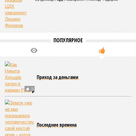
жизни полумиллиона человек.
Кажется, стремящаяся сохранить свою чистоту природа
что-то знала о том, какие именно страны станут со
временем самыми «грязными» в плане производств, и
планомерно подтачивала их демографию. А как ещё
объяснить то, что в топ-10 природных катастроф почти все
места занимают бедствия, разразившиеся в Индии,
Пакистане, Бангладеш и Турции? Что характерно, Россию и
Европу подобные катастрофы никогда не затрагивали,
здесь беды были другими, включая массовый голод и
масштабные эпидемии вроде бубонной чумы (200 млн
погибших) или «испанки» (по разным оценкам, от 17,4 до
100 млн погибших во всём мире).
Когда земля – дыбом
Но это дела давно минувших дней. А что нам ждать в
дальнейшем? Авторы энциклопедии A-Z Animals,
основываясь на современных научных исследованиях и
глобальных тенденциях, составили свой список
потенциально самых смертоносных стихийных бедствий,