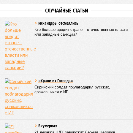
В общем, недаром события 1931-го находятся на первом
месте в списке самых смертоносных стихийных бедствий,
когда-либо происходивших на планете. Число
пострадавших в тот год достигло 53 млн человек, число
погибших, по некоторым оценкам, составило 4 миллиона.
Впрочем, для Китая подобное не в новинку. Так, в сентябре
1887 года вода прорвала многочисленные дамбы на реке
Хуанхэ и быстро залила почти весь Северный Китай, так
как местность там довольно низменная, и потоп просто не
встречал препятствий на своём пути, уничтожая деревни и
целые города. Водой залило 130 тыс. квадратных
километров (а это больше территорий Оренбургской или
Кировской областей), 2 млн человек остались без крова,
ещё столько же погибли в результате спровоцированной
катастрофой пандемии.
Третье место по кровожадности в рейтинге стихийных
бедствий занимает смертоносный циклон Бхола 1970 года,
ставший самым мощным среди себе подобных за всю
историю наблюдений. Он поразил территории современной
Бангладеш, тогда называвшейся Восточным Пакистаном, и
индийского штата Западная Бенгалия. Шторма унесли