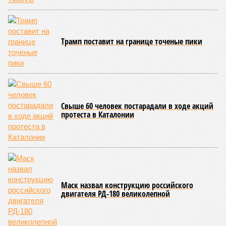
Около 100 лет назад в Поднебесной приключилось то, что
у нас назвали бы тридцатью тремя несчастьями. Страну
последовательно поразили: многолетняя засуха, страшный
паводок, невероятные ливни. Несколько миллионов
человек не пережили этот разгул стихий. Вот что тогда
приключилось.
Зима 1931 года выдалась в Китае чрезвычайно
продолжительной и суровой. Снега образовалось огромное
количество – казалось бы, хороший знак после периода
великой суши, продолжавшегося с 1928-го. Но всё
обратилось катастрофой. Снег растаял, устремился в реки,
начался небывалый паводок, быстро обернувшийся
страшным наводнением, которое обильные весенние ливни
только усугубили. К июню всё это преобразовалось в
массовый потоп, в июле же Китай в дополнение накрыло
сразу девятью циклонами. Последствия оказались
невообразимыми: наводнение погребло под собой
территорию в 180 тыс. квадратных километров, что равно
по площади Карелии, шести Курским или Калужским
областям, десятку Чуваший.