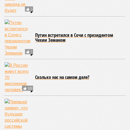
этом плане к уязвимым регионам относятся: побережье
Индийского океана, тихо­океанские побережья Японии и
США, а также некоторые районы Карибского бассейна и
Средиземноморья. То есть в зоне риска уже не только
Поднебесная с Индией – не так ли?
«Бронзу» получают извержения супервулканов – «Наша
Версия» уже
писала
о том, что может случиться, если
окончательно проснётся знаменитый Йеллоустоун. Это
грозит не только уничтожением части Соединённых
Штатов, но и общепланетарной катастрофой вплоть до
возникновения «вулканической зимы». Флегрейские поля в
Италии, кстати, тоже не стоит сбрасывать со счетов. Равно
как и многие другие до поры спящие вулканические
районы.
Невидимый убийца
Упоминают эксперты и жару вкупе с засухой и
следующими отсюда лесными пожарами. Тут в группе
риска запад США, юг Европы, Австралия, Ближний Восток,
а также некоторые районы Бразилии и Африки к югу от
Сахары. Леса начинают гореть всё чаще и чаще,