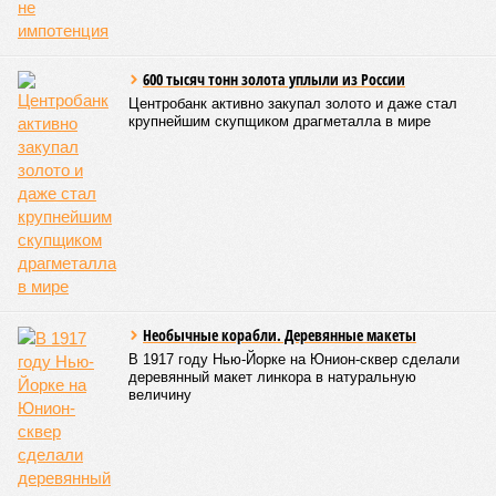
областям, десятку Чуваший.
В общем, недаром события 1931-го находятся на первом
месте в списке самых смертоносных стихийных бедствий,
когда-либо происходивших на планете. Число
пострадавших в тот год достигло 53 млн человек, число
погибших, по некоторым оценкам, составило 4 миллиона.
Впрочем, для Китая подобное не в новинку. Так, в сентябре
1887 года вода прорвала многочисленные дамбы на реке
Хуанхэ и быстро залила почти весь Северный Китай, так
как местность там довольно низменная, и потоп просто не
встречал препятствий на своём пути, уничтожая деревни и
целые города. Водой залило 130 тыс. квадратных
километров (а это больше территорий Оренбургской или
Кировской областей), 2 млн человек остались без крова,
ещё столько же погибли в результате спровоцированной
катастрофой пандемии.
Третье место по кровожадности в рейтинге стихийных
бедствий занимает смертоносный циклон Бхола 1970 года,
ставший самым мощным среди себе подобных за всю
историю наблюдений. Он поразил территории современной