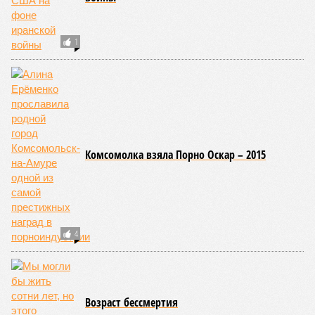
потенциально самых смертоносных стихийных бедствий,
угрожающих человечеству непосредственно сейчас, в XXI
веке.
«Золото» получили землетрясения. К наиболее
сейсмоопасным регионам относится Тихоокеанское
вулканическое огненное кольцо, включающее Индонезию,
Японию и западное побережье Северной и Южной Америки.
Турция, Иран, Индия и Непал также расположены на очень
активных линиях разломов тектонических плит. Не
исключение и центральная часть США – причина в Нью-
Мадридском разломе в штате Миссури. Землетрясения
средней силы – явление, в общем-то, обычное и вполне
сносное, но периодически, раз в несколько столетий,
трясёт так, что мало не покажется никому. К примеру, в
самом конце 2004 года бахнуло близ побережья
индонезийского острова Суматра, а следом пошли
огромные, превышающие высоту 15 метров, волны. Итог –
250 тыс. погибших.
На втором месте в рейтинге A-Z Animals как раз цунами. В