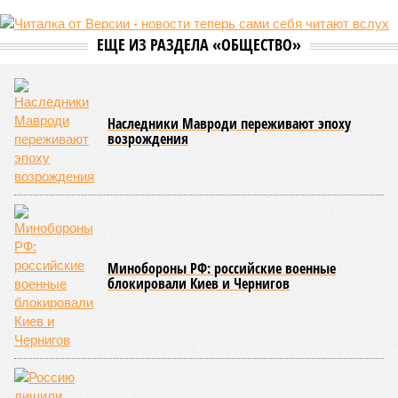
Рассказ
Стивена Кинга
, в котором описывались
последствия очередного апокалипсиса, искусственно
вызванного группой биологов, называется «Конец всей
этой мерзости». В реальной жизни участия пытливых
исследователей в организации конца света может не
понадобиться: природа сама разберётся, как и где
уменьшить масштабы человеческой популяции.
(фото: en.wikipedia.org)
Да, наша любимая маленькая планета может быть
единственной, где в пределах Солнечной системы есть
полноценная жизнь, но Земля также регулярно пытается
эту жизнь уничтожить. Так уж вышло, что внутренние
процессы на планете включают в себя всевозможные
геологические, метеорологические и физические явления,
которые для человека довольно опасны. Или попросту
смертельны. И вот несколько тому примеров.
Все стихии сразу