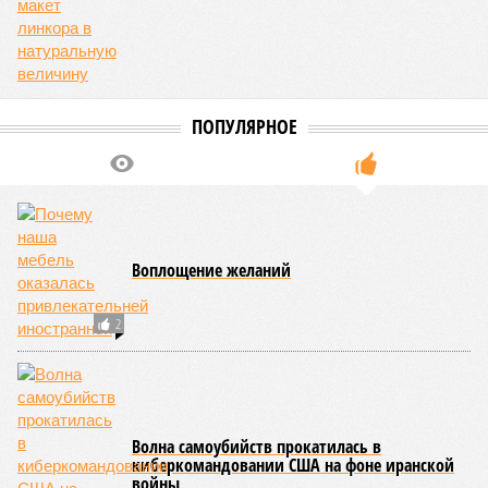
Бангладеш, тогда называвшейся Восточным Пакистаном, и
индийского штата Западная Бенгалия. Шторма унесли
жизни полумиллиона человек.
Кажется, стремящаяся сохранить свою чистоту природа
что-то знала о том, какие именно страны станут со
временем самыми «грязными» в плане производств, и
планомерно подтачивала их демографию. А как ещё
объяснить то, что в топ-10 природных катастроф почти все
места занимают бедствия, разразившиеся в Индии,
Пакистане, Бангладеш и Турции? Что характерно, Россию и
Европу подобные катастрофы никогда не затрагивали,
здесь беды были другими, включая массовый голод и
масштабные эпидемии вроде бубонной чумы (200 млн
погибших) или «испанки» (по разным оценкам, от 17,4 до
100 млн погибших во всём мире).
Когда земля – дыбом
Но это дела давно минувших дней. А что нам ждать в
дальнейшем? Авторы энциклопедии A-Z Animals,
основываясь на современных научных исследованиях и
глобальных тенденциях, составили свой список