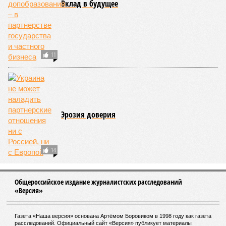
достаточно посмотреть общемировую статистику; сотни
тысяч людей остаются без крова, десятки тысяч – гибнут.
Но проблема не только в этом. Проблема ещё и в том, что
огонь уничтожает лесную экосистему, сельское хозяйство
и кропотливо созданную человеком инфраструктуру.
Учитывая то, что пожары начинают становиться чуть ли не
ежегодной реальностью на фоне глобального потепления,
год за годом их будет всё больше, и здесь уже среди
прочего в большой опасности Европа. Небывалая жара,
зафиксированная в этом и прошлом годах в Италии и во
Франции, тому лучшее подтверждение.
Есть в перечне A-Z Animals и экзотика, впрочем, не менее
смертоносная. Это, в частности, «лимнические
извержения», о которых мало кто слышал. Речь идёт о
явлениях, когда большое количество углекислого газа
внезапно вырывается из глубин озёр, образуя невидимое
удушающее газовое облако, которое безжалостно убивает
людей и животных. Катастрофа на озере Ньос в Камеруне
в 1986 году остаётся одним из наиболее чудовищных
примеров: более 1700 человек и тысячи голов скота