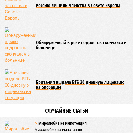
Около 100 лет назад в Поднебесной приключилось то, что
у нас назвали бы тридцатью тремя несчастьями. Страну
последовательно поразили: многолетняя засуха, страшный
паводок, невероятные ливни. Несколько миллионов
человек не пережили этот разгул стихий. Вот что тогда
приключилось.
Зима 1931 года выдалась в Китае чрезвычайно
продолжительной и суровой. Снега образовалось огромное
количество – казалось бы, хороший знак после периода
великой суши, продолжавшегося с 1928-го. Но всё
обратилось катастрофой. Снег растаял, устремился в реки,
начался небывалый паводок, быстро обернувшийся
страшным наводнением, которое обильные весенние ливни
только усугубили. К июню всё это преобразовалось в
массовый потоп, в июле же Китай в дополнение накрыло
сразу девятью циклонами. Последствия оказались
невообразимыми: наводнение погребло под собой
территорию в 180 тыс. квадратных километров, что равно
по площади Карелии, шести Курским или Калужским