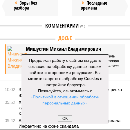
Воры без
Последние
разбора
времена
КОММЕНТАРИИ
0
Версия
//
Общество
//
Земля уже не раз показывала человечеству свой
крутой нрав – когда покажет снова?
549
Последние времена
Продолжая работу с сайтом вы даете
Земля уже не раз показывала человечеству свой крутой
согласие на обработку данных нашим
нрав – когда покажет снова?
сайтом и сторонними ресурсами. Вы
можете запретить обработку Cookies в
настройках браузера.
Пожалуйста, ознакомьтесь с
«Политикой в отношении обработки
персональных данных»
.
OK