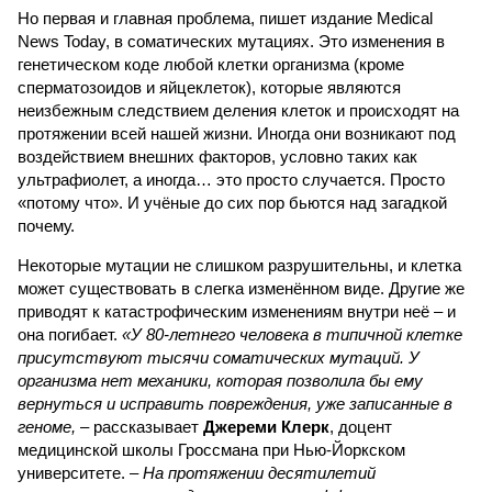
Но первая и главная проблема, пишет издание Medical
News Today, в соматических мутациях. Это изменения в
генетическом коде любой клетки организма (кроме
сперматозоидов и яйцеклеток), которые являются
неизбежным следствием деления клеток и происходят на
протяжении всей нашей жизни. Иногда они возникают под
воздействием внешних факторов, условно таких как
ультрафиолет, а иногда… это просто случается. Просто
«потому что». И учёные до сих пор бьются над загадкой
почему.
Некоторые мутации не слишком разрушительны, и клетка
может существовать в слегка изменённом виде. Другие же
приводят к катастрофическим изменениям внутри неё – и
она погибает.
«У 80-летнего человека в типичной клетке
присутствуют тысячи соматических мутаций. У
организма нет механики, которая позволила бы ему
вернуться и исправить повреждения, уже записанные в
геноме,
– рассказывает
Джереми Клерк
, доцент
медицинской школы Гроссмана при Нью-Йоркском
университете.
– На протяжении десятилетий