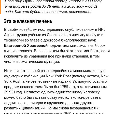
Владимир Путин поставил задачу, чтобы к 2030 году
эта цифра выросла до 78 лет, а к 2036 году – до 81
года. Как это будет выполняться, неизвестно.
Эта железная печень
В своём новейшем исследовании, опубликованном в NPJ
Aging, группа учёных из Сколковского института науки и
технологий во главе с доктором биологических наук
Екатериной Храмеевой
подсчитала максимальный срок
жизни человека. Вернее, каким бы этот срок мог быть, если
исключить из уравнения все признаки старения, в том
числе и соматические мутации.
Итак, пишет в своей разошедшейся на многомиллионную
аудиторию публикации New York Post (почему, кстати, New
York Post, а не отечественные издания?), получилось, что
средним показателем было бы 1759 лет, а максимальным –
29 921 год. Неплохо: одному-единственному человеку
можно было бы застать сразу несколько концов света,
ледниковых периодов и крушение десятка-другого
развитых цивилизаций. Но мы снова возвращаемся к
катастрофическим изменениям в ДНК, которые начисто