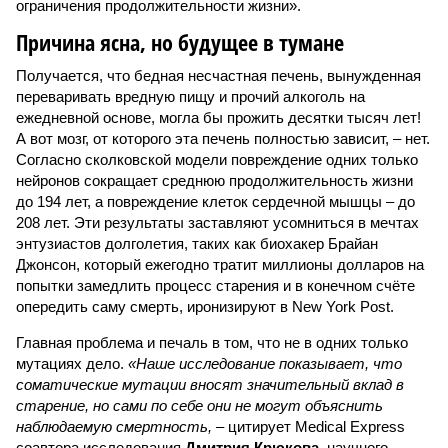
ограничения продолжительности жизни».
Причина ясна, но будущее в тумане
Получается, что бедная несчастная печень, вынужденная
переваривать вредную пищу и прочий алкоголь на
ежедневной основе, могла бы прожить десятки тысяч лет!
А вот мозг, от которого эта печень полностью зависит, – нет.
Согласно сколковской модели повреждение одних только
нейронов сокращает среднюю продолжительность жизни
до 194 лет, а повреждение клеток сердечной мышцы – до
208 лет. Эти результаты заставляют усомниться в мечтах
энтузиастов долголетия, таких как биохакер Брайан
Джонсон, который ежегодно тратит миллионы долларов на
попытки замедлить процесс старения и в конечном счёте
опередить саму смерть, иронизируют в New York Post.
Главная проблема и печаль в том, что не в одних только
мутациях дело.
«Наше исследование показывает, что
соматические мутации вносят значительный вклад в
старение, но сами по себе они не могут объяснить
наблюдаемую смертность, –
цитирует Medical Express
соавтора исследования
Дмитрия Крюкова
, научного