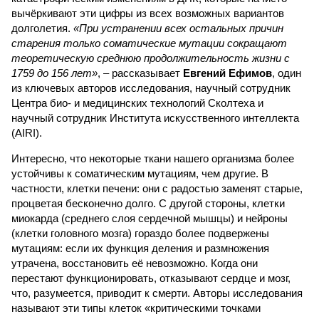
вычёркивают эти цифры из всех возможных вариантов
долголетия.
«При устранении всех остальных причин
старения только соматические мутации сокращают
теоретическую среднюю продолжительность жизни с
1759 до 156 лет»
, – рассказывает
Евгений Ефимов
, один
из ключевых авторов исследования, научный сотрудник
Центра био- и медицинских технологий Сколтеха и
научный сотрудник Института искусственного интеллекта
(AIRI).
Интересно, что некоторые ткани нашего организма более
устойчивы к соматическим мутациям, чем другие. В
частности, клетки печени: они с радостью заменят старые,
процветая бесконечно долго. С другой стороны, клетки
миокарда (среднего слоя сердечной мышцы) и нейроны
(клетки головного мозга) гораздо более подвержены
мутациям: если их функция деления и размножения
утрачена, восстановить её невозможно. Когда они
перестают функционировать, отказывают сердце и мозг,
что, разумеется, приводит к смерти. Авторы исследования
называют эти типы клеток «критическими точками