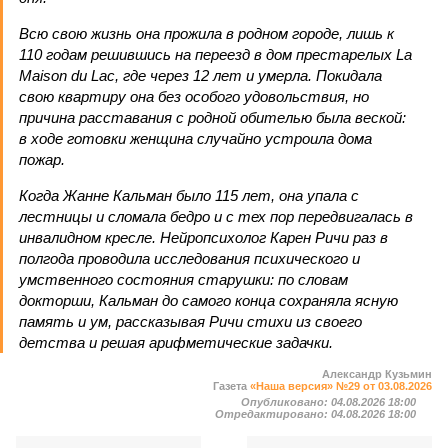
Всю свою жизнь она прожила в родном городе, лишь к
110 годам решившись на переезд в дом престарелых La
Maison du Lac, где через 12 лет и умерла. Покидала
свою квартиру она без особого удовольствия, но
причина расставания с родной обителью была веской:
в ходе готовки женщина случайно устроила дома
пожар.
Когда Жанне Кальман было 115 лет, она упала с
лестницы и сломала бедро и с тех пор передвигалась в
инвалидном кресле. Нейропсихолог Карен Ричи раз в
полгода проводила исследования психического и
умственного состояния старушки: по словам
докторши, Кальман до самого конца сохраняла ясную
память и ум, рассказывая Ричи стихи из своего
детства и решая арифметические задачки.
Александр Кузьмин
Газета
«Наша версия» №29 от 03.08.2026
Опубликовано:
04.08.2026 18:00
Отредактировано:
04.08.2026 18:00